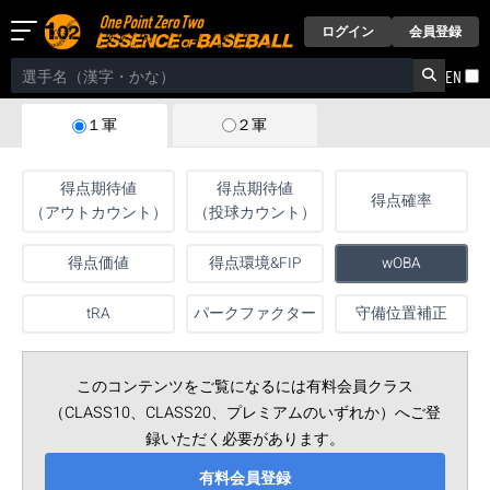
ログイン
会員登録
EN
２軍
１軍
得点期待値
得点期待値
得点確率
（アウトカウント）
（投球カウント）
得点価値
得点環境&FIP
wOBA
tRA
パークファクター
守備位置補正
このコンテンツをご覧になるには有料会員クラス
（CLASS10、CLASS20、プレミアムのいずれか）へご登
録いただく必要があります。
有料会員登録