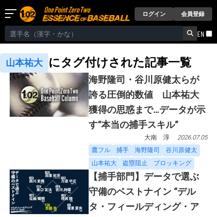
ログイン
会員登録
EN
にタグ付けされた記事一覧
山本祐大
海野隆司・谷川原健太らが
誇る圧倒的数値 山本祐大
獲得の思惑まで…データが示
す“本当の捕手スキル”
大南 淳
2026.07.05
鷹フル
捕手
海野隆司
谷川原健太
山本祐大
盗塁阻止
ブロッキング
【捕手部門】データで選ぶ
守備のベストナイン “デル
タ・フィールディング・ア