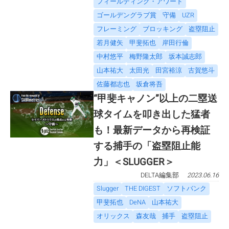
フィールディング・アワード
ゴールデングラブ賞
守備
UZR
フレーミング
ブロッキング
盗塁阻止
若月健矢
甲斐拓也
岸田行倫
中村悠平
梅野隆太郎
坂本誠志郎
山本祐大
太田光
田宮裕涼
古賀悠斗
佐藤都志也
坂倉将吾
“甲斐キャノン”以上の二塁送
球タイムを叩き出した猛者
も！最新データから再検証
する捕手の「盗塁阻止能
力」＜SLUGGER＞
DELTA編集部
2023.06.16
Slugger
THE DIGEST
ソフトバンク
甲斐拓也
DeNA
山本祐大
オリックス
森友哉
捕手
盗塁阻止