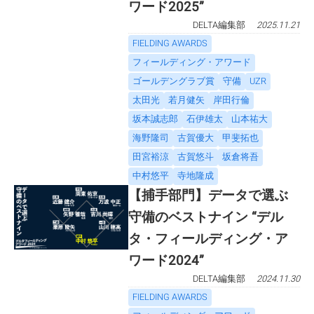
ワード2025”
DELTA編集部
2025.11.21
FIELDING AWARDS
フィールディング・アワード
ゴールデングラブ賞
守備
UZR
太田光
若月健矢
岸田行倫
坂本誠志郎
石伊雄太
山本祐大
海野隆司
古賀優大
甲斐拓也
田宮裕涼
古賀悠斗
坂倉将吾
中村悠平
寺地隆成
【捕手部門】データで選ぶ
守備のベストナイン “デル
タ・フィールディング・ア
ワード2024”
DELTA編集部
2024.11.30
FIELDING AWARDS