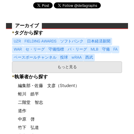
アーカイブ
●
タグから探す
UZR
FIELDING AWARDS
ソフトバンク
日本経済新聞
WAR
セ・リーグ
守備指標
パ・リーグ
MLB
守備
FA
ベースボールチャンネル
投球
wRAA
西武
もっと見る
●
執筆者から探す
編集部・佐藤 文彦（Student）
蛭川 皓平
二階堂 智志
道作
中原 啓
竹下 弘道