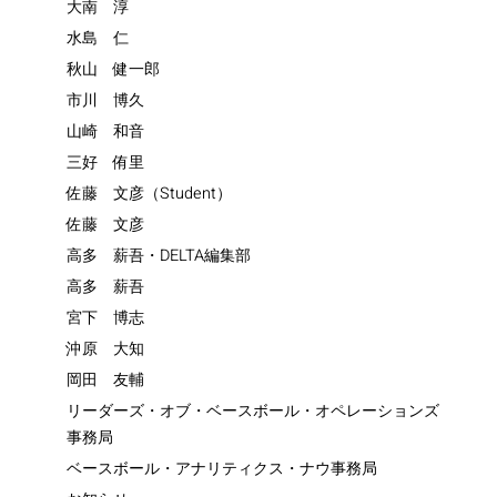
大南 淳
水島 仁
秋山 健一郎
市川 博久
山崎 和音
三好 侑里
佐藤 文彦（Student）
佐藤 文彦
高多 薪吾・DELTA編集部
高多 薪吾
宮下 博志
沖原 大知
岡田 友輔
リーダーズ・オブ・ベースボール・オペレーションズ
事務局
ベースボール・アナリティクス・ナウ事務局