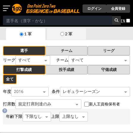
ログイン
会員登録
EN
２軍
１軍
選手
チーム
リーグ
リーグ
チーム
打撃成績
投手成績
守備成績
全て
年度
条件
打席数
新人王資格保有者
年齢
下限
上限