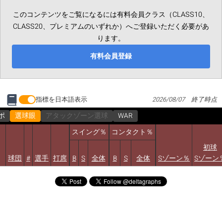
このコンテンツをご覧になるには有料会員クラス（CLASS10、
CLASS20、プレミアムのいずれか）へご登録いただく必要があ
ります。
有料会員登録
指標を日本語表示
2026/08/07 終了時点
ポ
選球眼
アタックゾーン選球
WAR
スイング％
コンタクト％
初球
球団
#
選手
打席
B
S
全体
B
S
全体
Sゾーン％
Sゾーン