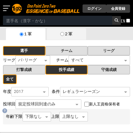
ログイン
会員登録
EN
２軍
１軍
選手
チーム
リーグ
リーグ
チーム
打撃成績
投手成績
守備成績
全て
年度
条件
投球回
新人王資格保有者
年齢
下限
上限