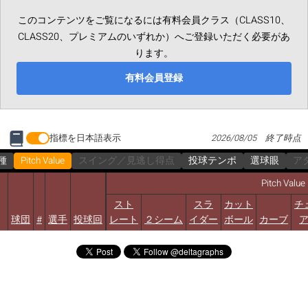
このコンテンツをご覧になるには有料会員クラス（CLASS10、
CLASS20、プレミアムのいずれか）へご登録いただく必要があ
ります。
有料会員登録
指標を日本語表示
2026/08/05 終了時点
種
Pitch Value
スイング／見逃し得点
投球テンポ
選球眼
ア
Pitch Value
スト
スラ
カット
チ
球団
#
選手
投球回
レート
２シーム
イダー
ボール
カーブ