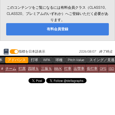
このコンテンツをご覧になるには有料会員クラス（CLASS10、
CLASS20、プレミアムのいずれか）へご登録いただく必要があ
ります。
有料会員登録
指標を日本語表示
2026/08/07 終了時点
本
アドバンス
打球
WPA
球種
Pitch Value
スイング／見逃
#
チーム
打席
四球％
三振％
BB/K
打率
出塁率
長打率
OPS
ISO