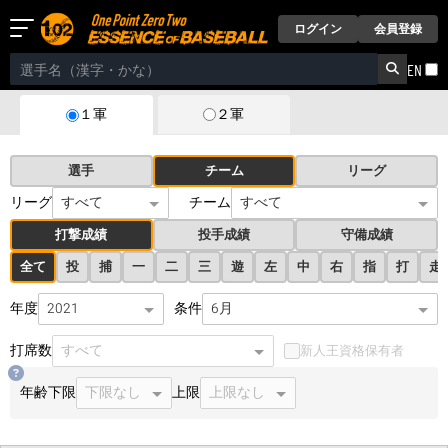
ログイン
会員登録
EN
２軍
１軍
選手
チーム
リーグ
リーグ
チーム
打撃成績
投手成績
守備成績
全て
投
捕
一
二
三
遊
左
中
右
指
打
走
年度
条件
打席数
新人王資格保有者
年齢
下限
上限