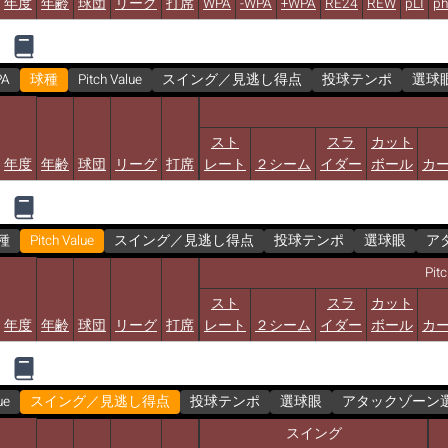
年度
年齢
球団
リーグ
打席
WPA
-WPA
+WPA
RE24
REW
pLI
ph
PA
球種
Pitch Value
スイング／見逃し得点
投球テンポ
選球
スト
スラ
カット
年度
年齢
球団
リーグ
打席
レート
２シーム
イダー
ボール
カ
種
Pitch Value
スイング／見逃し得点
投球テンポ
選球眼
ア
Pit
スト
スラ
カット
年度
年齢
球団
リーグ
打席
レート
２シーム
イダー
ボール
カ
ue
スイング／見逃し得点
投球テンポ
選球眼
アタックゾーン
スイング