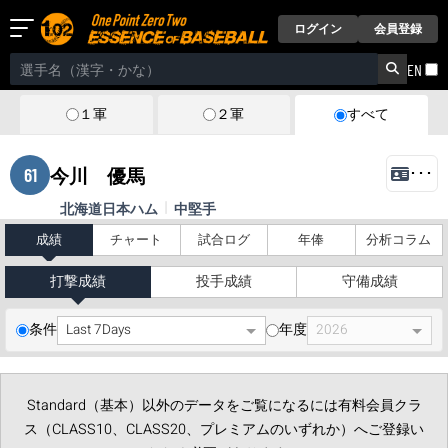
ログイン
会員登録
EN
１軍
２軍
すべて
61
今川 優馬
･･･
北海道日本ハム
中堅手
成績
チャート
試合ログ
年俸
分析コラム
打撃成績
投手成績
守備成績
条件
年度
Standard（基本）以外のデータをご覧になるには有料会員クラ
ス（CLASS10、CLASS20、プレミアムのいずれか）へご登録い