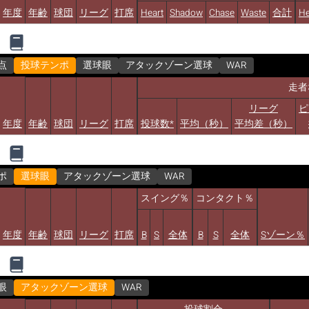
年度
年齢
球団
リーグ
打席
Heart
Shadow
Chase
Waste
合計
He
点
投球テンポ
選球眼
アタックゾーン選球
WAR
走者
リーグ
ピ
年度
年齢
球団
リーグ
打席
投球数*
平均（秒）
平均差（秒）
ポ
選球眼
アタックゾーン選球
WAR
スイング％
コンタクト％
年度
年齢
球団
リーグ
打席
B
S
全体
B
S
全体
Sゾーン％
眼
アタックゾーン選球
WAR