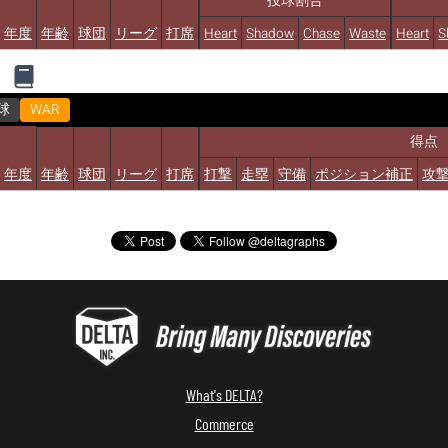
投球割合
年度
年齢
球団
リーグ
打席
Heart
Shadow
Chase
Waste
Heart
S
球
WAR
得点
年度
年齢
球団
リーグ
打席
打撃
走塁
守備
ポジション補正
攻
What's DELTA?
Commerce