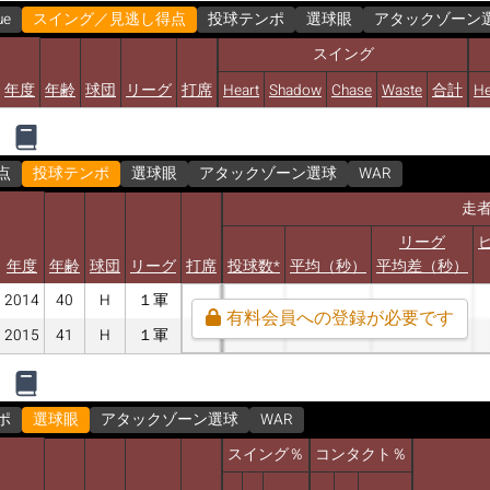
ue
スイング／見逃し得点
投球テンポ
選球眼
アタックゾーン
スイング
年度
年齢
球団
リーグ
打席
Heart
Shadow
Chase
Waste
合計
He
点
投球テンポ
選球眼
アタックゾーン選球
WAR
走
リーグ
年度
年齢
球団
リーグ
打席
投球数*
平均（秒）
平均差（秒）
2014
40
H
１軍
有料会員への登録が必要です
2015
41
H
１軍
ポ
選球眼
アタックゾーン選球
WAR
スイング％
コンタクト％