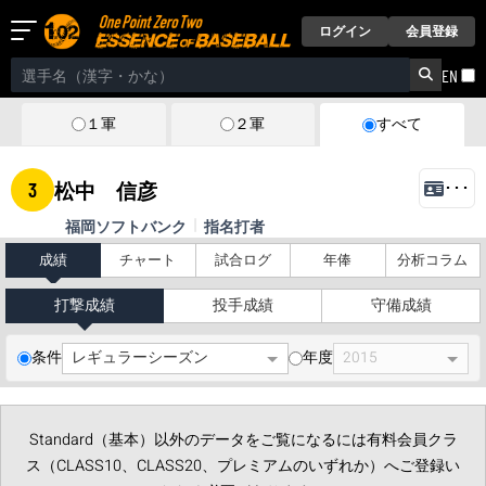
ログイン
会員登録
EN
１軍
２軍
すべて
3
松中 信彦
･･･
福岡ソフトバンク
指名打者
成績
チャート
試合ログ
年俸
分析コラム
打撃成績
投手成績
守備成績
条件
年度
Standard（基本）以外のデータをご覧になるには有料会員クラ
ス（CLASS10、CLASS20、プレミアムのいずれか）へご登録い