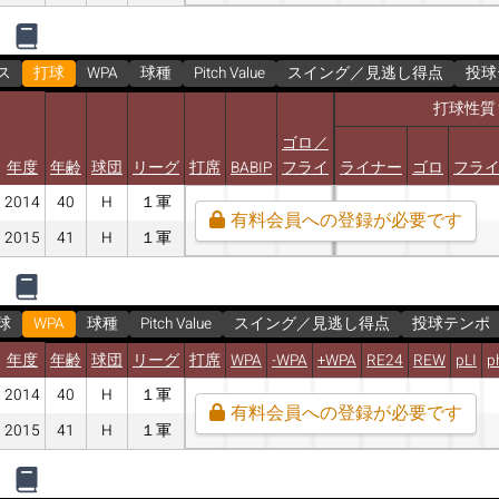
ス
打球
WPA
球種
Pitch Value
スイング／見逃し得点
投球
打球性質
ゴロ／
年度
年齢
球団
リーグ
打席
BABIP
フライ
ライナー
ゴロ
フラ
2014
40
H
１軍
有料会員への登録が必要です
2015
41
H
１軍
球
WPA
球種
Pitch Value
スイング／見逃し得点
投球テンポ
年度
年齢
球団
リーグ
打席
WPA
-WPA
+WPA
RE24
REW
pLI
p
2014
40
H
１軍
有料会員への登録が必要です
2015
41
H
１軍