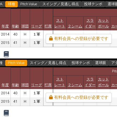
PA
球種
Pitch Value
スイング／見逃し得点
投球テンポ
選球
スト
スラ
カット
年度
年齢
球団
リーグ
打席
レート
２シーム
イダー
ボール
カ
2014
40
H
１軍
有料会員への登録が必要です
2015
41
H
１軍
種
Pitch Value
スイング／見逃し得点
投球テンポ
選球眼
ア
Pit
スト
スラ
カット
年度
年齢
球団
リーグ
打席
レート
２シーム
イダー
ボール
カ
2014
40
H
１軍
有料会員への登録が必要です
2015
41
H
１軍