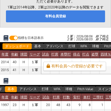
ただく必要があります。
1軍は2014年以降、2軍は2020年以降のデータを閲覧できます
有料会員登録
１軍：2026/08/06 終了時点
指標を日本語表示
２軍：2026/08/05 終了時点
ダッシュボード
基本
アドバンス
打球
WPA
球種
Pitc
年度
年齢
球団
リーグ
試合
打席
本塁打
得点
打点
盗塁
四球％
2014
40
H
１軍
有料会員への登録が必要です
2015
41
H
１軍
ド
基本
アドバンス
打球
WPA
球種
Pitch Value
スイン
年度
年齢
球団
リーグ
試合
打席
打数
安打
単打
二塁打
三
1997
23
H
１軍
20
48
43
9
8
1