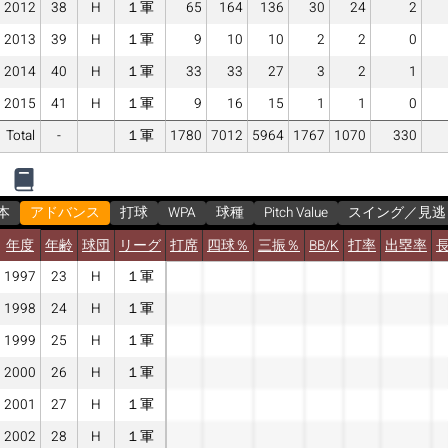
2012
38
H
１軍
65
164
136
30
24
2
2013
39
H
１軍
9
10
10
2
2
0
2014
40
H
１軍
33
33
27
3
2
1
2015
41
H
１軍
9
16
15
1
1
0
Total
-
１軍
1780
7012
5964
1767
1070
330
本
アドバンス
打球
WPA
球種
Pitch Value
スイング／見逃
年度
年齢
球団
リーグ
打席
四球％
三振％
BB/K
打率
出塁率
1997
23
H
１軍
1998
24
H
１軍
1999
25
H
１軍
2000
26
H
１軍
2001
27
H
１軍
2002
28
H
１軍