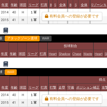
年度
年齢
球団
リーグ
打席
B
S
全体
B
S
全体
Sゾーン％
2014
40
H
１軍
有料会員への登録が必要です
2015
41
H
１軍
眼
アタックゾーン選球
WAR
投球割合
年度
年齢
球団
リーグ
打席
Heart
Shadow
Chase
Waste
Heart
S
球
WAR
得点
年度
年齢
球団
リーグ
打席
打撃
走塁
守備
ポジション補正
攻
2014
40
H
１軍
有料会員への登録が必要です
2015
41
H
１軍