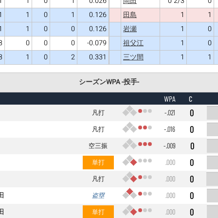
1
1
0
1
0.026
0 2/3
0
岡田
1
1
0
1
0.126
1
1
田島
1
1
0
0
0.126
1
0
岩瀬
3
0
0
0
-0.079
1
0
祖父江
3
1
0
2
0.331
1
1
三ツ間
シーズンWPA -投手-
C
WPA
0
凡打
-.021
0
凡打
-.016
0
空三振
-.009
0
単打
.000
0
凡打
.000
0
田
盗塁
.000
0
田
単打
.000