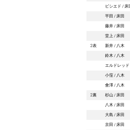
ビシエド
床
平田
床田
藤井
床田
堂上
床田
2表
新井
八木
鈴木
八木
エルドレッド
小窪
八木
會澤
八木
2裏
杉山
床田
八木
床田
大島
床田
京田
床田