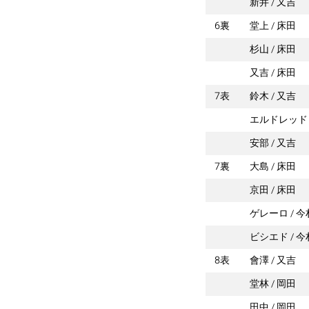
新井
又吉
6裏
堂上
床田
杉山
床田
又吉
床田
7表
鈴木
又吉
エルドレッド
安部
又吉
7裏
大島
床田
京田
床田
ゲレーロ
今
ビシエド
今
8表
會澤
又吉
堂林
岡田
田中
岡田