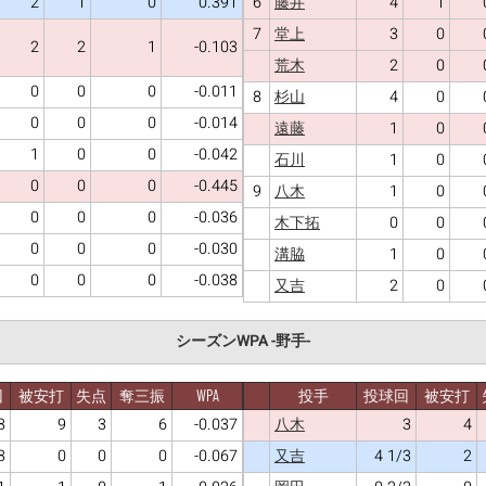
2
1
0
0.391
6
4
1
藤井
7
3
0
堂上
2
2
1
-0.103
2
0
荒木
0
0
0
-0.011
8
4
0
杉山
0
0
0
-0.014
1
0
遠藤
1
0
0
-0.042
1
0
石川
0
0
0
-0.445
9
1
0
八木
0
0
0
-0.036
0
0
木下拓
0
0
0
-0.030
1
0
溝脇
0
0
0
-0.038
2
0
又吉
シーズンWPA -野手-
回
被安打
失点
奪三振
WPA
投手
投球回
被安打
3
9
3
6
-0.037
3
4
八木
3
0
0
0
-0.067
4 1/3
2
又吉