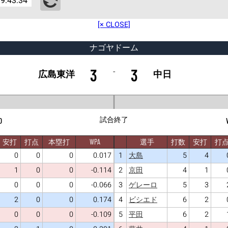
9:43:34
[× CLOSE]
ナゴヤドーム
3
3
-
広島東洋
中日
試合終了
0
安打
打点
本塁打
WPA
選手
打数
安打
打
0
0
0
0.017
1
5
4
大島
1
0
0
-0.114
2
4
1
京田
0
0
0
-0.066
3
5
3
ゲレーロ
2
0
0
0.174
4
6
2
ビシエド
0
0
0
-0.109
5
6
2
平田