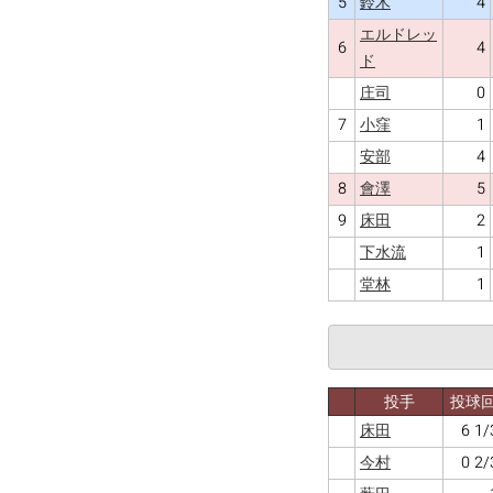
5
4
鈴木
エルドレッ
6
4
ド
0
庄司
7
1
小窪
4
安部
8
5
會澤
9
2
床田
1
下水流
1
堂林
投手
投球
6 1/
床田
0 2/
今村