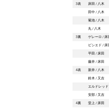
3表
床田
八木
田中
八木
菊池
八木
丸
八木
3裏
ゲレーロ
床
ビシエド
床
平田
床田
藤井
床田
4表
新井
八木
鈴木
又吉
エルドレッド
安部
又吉
4裏
堂上
床田