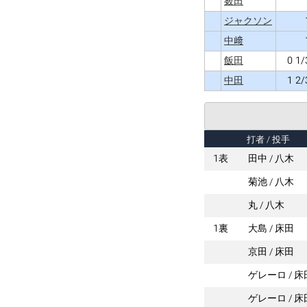
薮田
ジャクソン
中﨑
0 1/
飯田
1 2/
中田
打者
/ 投手
1表
田中
八木
菊池
八木
丸
八木
1裏
大島
床田
京田
床田
ゲレーロ
床
ゲレーロ
床