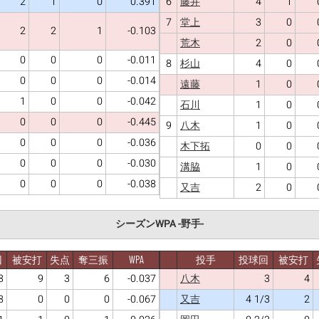
2
1
0
0.391
6
4
1
藤井
7
3
0
堂上
2
2
1
-0.103
2
0
荒木
0
0
0
-0.011
8
4
0
杉山
0
0
0
-0.014
1
0
遠藤
1
0
0
-0.042
1
0
石川
0
0
0
-0.445
9
1
0
八木
0
0
0
-0.036
0
0
木下拓
0
0
0
-0.030
1
0
溝脇
0
0
0
-0.038
2
0
又吉
シーズンWPA -野手-
回
被安打
失点
奪三振
WPA
投手
投球回
被安打
3
9
3
6
-0.037
3
4
八木
3
0
0
0
-0.067
4 1/3
2
又吉