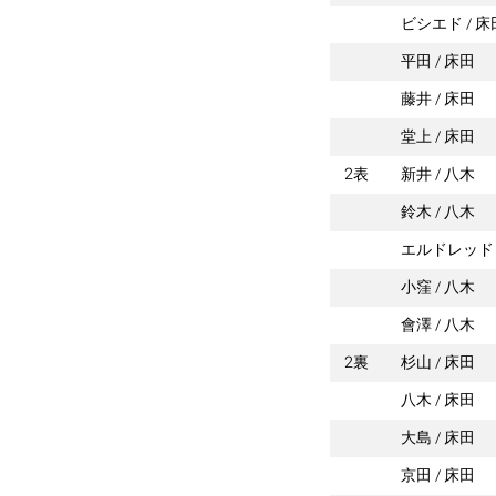
ビシエド
床
平田
床田
藤井
床田
堂上
床田
2表
新井
八木
鈴木
八木
エルドレッド
小窪
八木
會澤
八木
2裏
杉山
床田
八木
床田
大島
床田
京田
床田