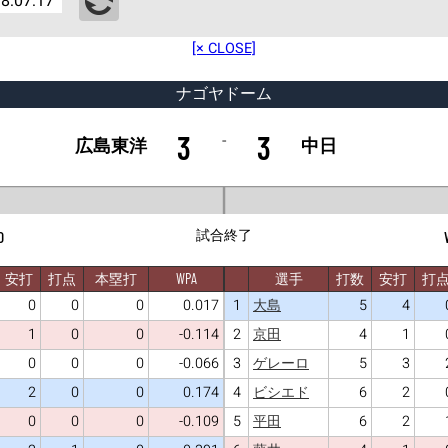
8:07:17
[× CLOSE]
ナゴヤドーム
3
3
-
広島東洋
中日
試合終了
0
安打
打点
本塁打
WPA
選手
打数
安打
打
0
0
0
0.017
1
5
4
大島
1
0
0
-0.114
2
4
1
京田
0
0
0
-0.066
3
5
3
ゲレーロ
2
0
0
0.174
4
6
2
ビシエド
0
0
0
-0.109
5
6
2
平田