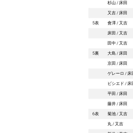
杉山
床田
又吉
床田
5表
會澤
又吉
床田
又吉
田中
又吉
5裏
大島
床田
京田
床田
ゲレーロ
床
ビシエド
床
平田
床田
藤井
床田
6表
菊池
又吉
丸
又吉