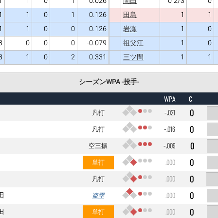
1
1
0
1
0.026
0 2/3
0
岡田
1
1
0
1
0.126
1
1
田島
1
1
0
0
0.126
1
0
岩瀬
3
0
0
0
-0.079
1
0
祖父江
3
1
0
2
0.331
1
1
三ツ間
シーズンWPA -投手-
C
WPA
0
凡打
-.021
0
凡打
-.016
0
空三振
-.009
0
単打
.000
0
凡打
.000
0
田
盗塁
.000
0
田
単打
.000