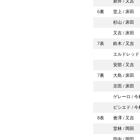
新井
又吉
6裏
堂上
床田
杉山
床田
又吉
床田
7表
鈴木
又吉
エルドレッド
安部
又吉
7裏
大島
床田
京田
床田
ゲレーロ
今
ビシエド
今
8表
會澤
又吉
堂林
岡田
田中
岡田