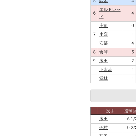
5
4
鈴木
エルドレッ
6
4
ド
0
庄司
7
1
小窪
4
安部
8
5
會澤
9
2
床田
1
下水流
1
堂林
投手
投球
6 1/
床田
0 2/
今村