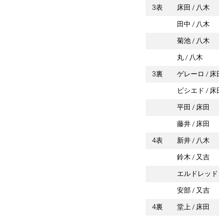
3表
床田
八木
田中
八木
菊池
八木
丸
八木
3裏
ゲレーロ
床
ビシエド
床
平田
床田
藤井
床田
4表
新井
八木
鈴木
又吉
エルドレッド
安部
又吉
4裏
堂上
床田