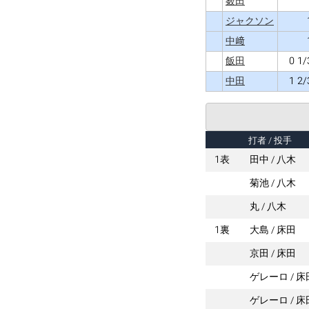
薮田
ジャクソン
中﨑
0 1/
飯田
1 2/
中田
打者
/ 投手
1表
田中
八木
菊池
八木
丸
八木
1裏
大島
床田
京田
床田
ゲレーロ
床
ゲレーロ
床