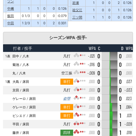
ソン
岩瀬
1
0
0
2
0.126
中﨑
1
1
0
0
0.126
祖父江
1
0
0
1
0.126
飯田
0 1/3
0
0
0
-0.079
三ツ間
1
1
0
0
0.126
中田
1 2/3
1
0
2
0.331
シーズンWPA -投手-
C
D
WPA
WPA
打者
/ 投手
0
0
凡打
-.021
.000
1表
田中
八木
0
0
凡打
-.016
.000
菊池
八木
0
0
空三振
-.009
.000
丸
八木
0
0
単打
.000
.037
1裏
大島
床田
0
0
凡打
.000
-.033
京田
床田
0
0
盗塁
.000
.023
ゲレーロ
床田
0
1
単打
.000
.084
ゲレーロ
床田
0
1
単打
.000
.031
ビシエド
床田
0
1
凡打
.000
-.028
平田
床田
0
1
四球
.000
.018
藤井
床田