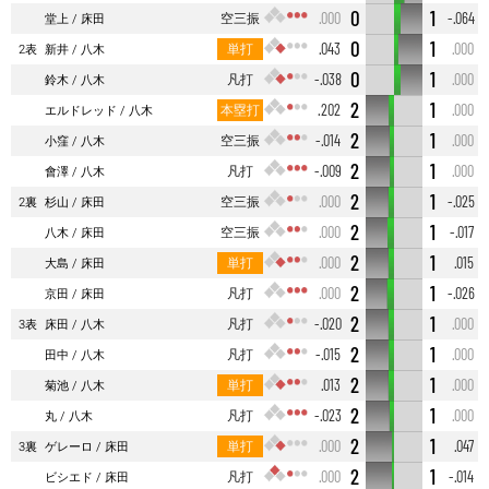
0
1
空三振
.000
-.064
堂上
床田
0
1
単打
.043
.000
2表
新井
八木
0
1
凡打
-.038
.000
鈴木
八木
2
1
本塁打
.202
.000
エルドレッド
八木
2
1
空三振
-.014
.000
小窪
八木
2
1
凡打
-.009
.000
會澤
八木
2
1
空三振
.000
-.025
2裏
杉山
床田
2
1
空三振
.000
-.017
八木
床田
2
1
単打
.000
.015
大島
床田
2
1
凡打
.000
-.026
京田
床田
2
1
凡打
-.020
.000
3表
床田
八木
2
1
凡打
-.015
.000
田中
八木
2
1
単打
.013
.000
菊池
八木
2
1
凡打
-.023
.000
丸
八木
2
1
単打
.000
.047
3裏
ゲレーロ
床田
2
1
凡打
.000
-.014
ビシエド
床田