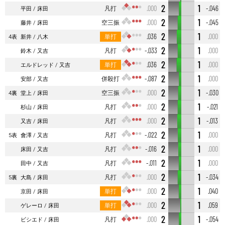
2
1
凡打
.000
-.046
平田
床田
2
1
空三振
.000
-.045
藤井
床田
2
1
単打
.036
.000
4表
新井
八木
2
1
凡打
-.033
.000
鈴木
又吉
2
1
単打
.036
.000
エルドレッド
又吉
2
1
併殺打
-.087
.000
安部
又吉
2
1
空三振
.000
-.030
4裏
堂上
床田
2
1
凡打
.000
-.021
杉山
床田
2
1
凡打
.000
-.013
又吉
床田
2
1
凡打
-.022
.000
5表
會澤
又吉
2
1
凡打
-.016
.000
床田
又吉
2
1
凡打
-.011
.000
田中
又吉
2
1
凡打
.000
-.034
5裏
大島
床田
2
1
単打
.000
.040
京田
床田
2
1
単打
.000
.059
ゲレーロ
床田
2
1
凡打
.000
-.054
ビシエド
床田