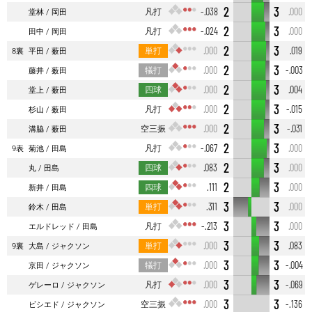
2
3
凡打
-.038
.000
堂林
岡田
2
3
凡打
-.024
.000
田中
岡田
2
3
単打
.000
.019
8裏
平田
薮田
2
3
犠打
.000
-.003
藤井
薮田
2
3
四球
.000
.004
堂上
薮田
2
3
凡打
.000
-.015
杉山
薮田
2
3
空三振
.000
-.031
溝脇
薮田
2
3
凡打
-.067
.000
9表
菊池
田島
2
3
四球
.083
.000
丸
田島
2
3
四球
.111
.000
新井
田島
3
3
単打
.311
.000
鈴木
田島
3
3
凡打
-.213
.000
エルドレッド
田島
3
3
単打
.000
.083
9裏
大島
ジャクソン
3
3
犠打
.000
-.004
京田
ジャクソン
3
3
凡打
.000
-.069
ゲレーロ
ジャクソン
3
3
空三振
.000
-.136
ビシエド
ジャクソン