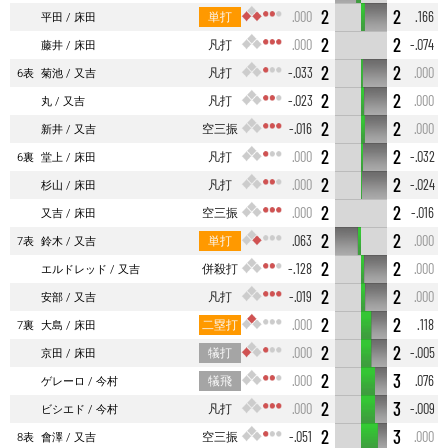
2
2
単打
.000
.166
平田
床田
2
2
凡打
.000
-.074
藤井
床田
2
2
凡打
-.033
.000
6表
菊池
又吉
2
2
凡打
-.023
.000
丸
又吉
2
2
空三振
-.016
.000
新井
又吉
2
2
凡打
.000
-.032
6裏
堂上
床田
2
2
凡打
.000
-.024
杉山
床田
2
2
空三振
.000
-.016
又吉
床田
2
2
単打
.063
.000
7表
鈴木
又吉
2
2
併殺打
-.128
.000
エルドレッド
又吉
2
2
凡打
-.019
.000
安部
又吉
2
2
二塁打
.000
.118
7裏
大島
床田
2
2
犠打
.000
-.005
京田
床田
2
3
犠飛
.000
.076
ゲレーロ
今村
2
3
凡打
.000
-.009
ビシエド
今村
2
3
空三振
-.051
.000
8表
會澤
又吉