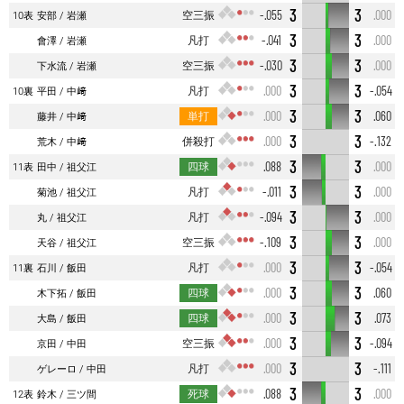
3
3
空三振
-.055
.000
10表
安部
岩瀬
3
3
凡打
-.041
.000
會澤
岩瀬
3
3
空三振
-.030
.000
下水流
岩瀬
3
3
凡打
.000
-.054
10裏
平田
中﨑
3
3
単打
.000
.060
藤井
中﨑
3
3
併殺打
.000
-.132
荒木
中﨑
3
3
四球
.088
.000
11表
田中
祖父江
3
3
凡打
-.011
.000
菊池
祖父江
3
3
凡打
-.094
.000
丸
祖父江
3
3
空三振
-.109
.000
天谷
祖父江
3
3
凡打
.000
-.054
11裏
石川
飯田
3
3
四球
.000
.060
木下拓
飯田
3
3
四球
.000
.073
大島
飯田
3
3
空三振
.000
-.094
京田
中田
3
3
凡打
.000
-.111
ゲレーロ
中田
3
3
死球
.088
.000
12表
鈴木
三ツ間