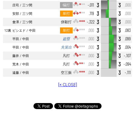
3
3
犠打
-.011
.000
庄司
三ツ間
3
3
単打
.119
.000
安部
三ツ間
3
3
併殺打
-.322
.000
會澤
三ツ間
3
3
単打
.000
.083
12裏
ビシエド
中田
3
3
盗塁
.000
.099
平田
中田
3
3
失策出
.000
.004
平田
中田
3
3
凡打
.000
-.107
藤井
中田
3
3
凡打
.000
-.094
荒木
中田
3
3
空三振
.000
-.111
遠藤
中田
[× CLOSE]