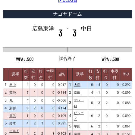
[× CLOSE]
ナゴヤドーム
-
広島東洋
中日
3
3
試合終了
.500
.500
打
安
打
本塁
打
安
打
本塁
選手
WPA
選手
WPA
数
打
点
打
数
打
点
打
1
1
田中
4
0
0
0
0.017
大島
5
4
0
0
0.292
2
2
菊池
5
1
0
0
-0.114
京田
4
1
0
0
-0.099
3
ゲレー
丸
4
0
0
0
-0.066
3
5
3
2
0
0.086
ロ
4
新井
3
2
0
0
0.174
ビシエ
4
天谷
1
0
0
0
-0.109
6
2
0
0
-0.099
ド
5
鈴木
4
2
1
0
0.391
5
平田
6
2
1
0
0.061
エルド
6
4
2
2
1
-0.103
6
藤井
4
1
0
0
-0.151