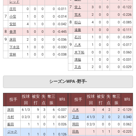
レッド
7
堂上
3
0
0
0
-0.122
庄司
0
0
0
0
-0.011
荒木
2
0
0
0
-0.226
7
小窪
1
0
0
0
-0.014
8
杉山
4
0
0
0
-0.085
安部
4
1
0
0
-0.042
遠藤
1
0
0
0
-0.111
8
會澤
5
0
0
0
-0.445
石川
1
0
0
0
-0.054
9
床田
2
0
0
0
-0.036
9
八木
1
0
0
0
-0.017
下水流
1
0
0
0
-0.030
木下拓
0
0
0
0
0.060
堂林
1
0
0
0
-0.038
溝脇
1
0
0
0
-0.031
又吉
2
0
0
0
-0.029
シーズンWPA -野手-
投球
被安
失
奪三
投球
被安
失
奪三
投手
WPA
投手
WPA
回
打
点
振
回
打
点
振
床田
6 1/3
9
3
6
-0.037
八木
3
4
2
2
-0.129
今村
0 2/3
0
0
0
-0.067
又吉
4 1/3
2
0
2
0.340
薮田
1
1
0
1
0.026
岡田
0 2/3
0
0
0
0.062
ジャク
田島
1
1
1
0
-0.225
1
1
0
1
0.126