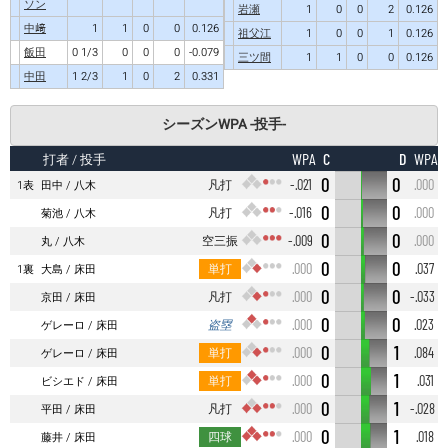
ソン
岩瀬
1
0
0
2
0.126
中﨑
1
1
0
0
0.126
祖父江
1
0
0
1
0.126
飯田
0 1/3
0
0
0
-0.079
三ツ間
1
1
0
0
0.126
中田
1 2/3
1
0
2
0.331
シーズンWPA -投手-
C
D
WPA
WPA
打者
/ 投手
0
0
凡打
-.021
.000
1表
田中
八木
0
0
凡打
-.016
.000
菊池
八木
0
0
空三振
-.009
.000
丸
八木
0
0
単打
.000
.037
1裏
大島
床田
0
0
凡打
.000
-.033
京田
床田
0
0
盗塁
.000
.023
ゲレーロ
床田
0
1
単打
.000
.084
ゲレーロ
床田
0
1
単打
.000
.031
ビシエド
床田
0
1
凡打
.000
-.028
平田
床田
0
1
四球
.000
.018
藤井
床田