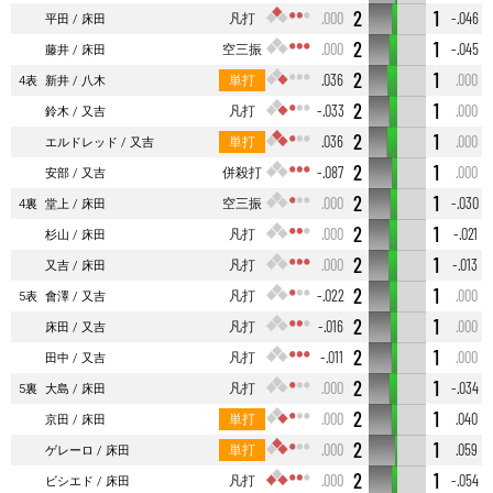
2
1
凡打
.000
-.046
平田
床田
2
1
空三振
.000
-.045
藤井
床田
2
1
単打
.036
.000
4表
新井
八木
2
1
凡打
-.033
.000
鈴木
又吉
2
1
単打
.036
.000
エルドレッド
又吉
2
1
併殺打
-.087
.000
安部
又吉
2
1
空三振
.000
-.030
4裏
堂上
床田
2
1
凡打
.000
-.021
杉山
床田
2
1
凡打
.000
-.013
又吉
床田
2
1
凡打
-.022
.000
5表
會澤
又吉
2
1
凡打
-.016
.000
床田
又吉
2
1
凡打
-.011
.000
田中
又吉
2
1
凡打
.000
-.034
5裏
大島
床田
2
1
単打
.000
.040
京田
床田
2
1
単打
.000
.059
ゲレーロ
床田
2
1
凡打
.000
-.054
ビシエド
床田