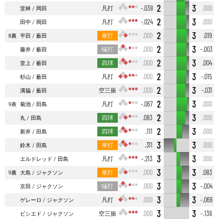
2
3
凡打
-.038
.000
堂林
岡田
2
3
凡打
-.024
.000
田中
岡田
2
3
単打
.000
.019
8裏
平田
薮田
2
3
犠打
.000
-.003
藤井
薮田
2
3
四球
.000
.004
堂上
薮田
2
3
凡打
.000
-.015
杉山
薮田
2
3
空三振
.000
-.031
溝脇
薮田
2
3
凡打
-.067
.000
9表
菊池
田島
2
3
四球
.083
.000
丸
田島
2
3
四球
.111
.000
新井
田島
3
3
単打
.311
.000
鈴木
田島
3
3
凡打
-.213
.000
エルドレッド
田島
3
3
単打
.000
.083
9裏
大島
ジャクソン
3
3
犠打
.000
-.004
京田
ジャクソン
3
3
凡打
.000
-.069
ゲレーロ
ジャクソン
3
3
空三振
.000
-.136
ビシエド
ジャクソン