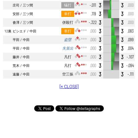
3
3
犠打
-.011
.000
庄司
三ツ間
3
3
単打
.119
.000
安部
三ツ間
3
3
併殺打
-.322
.000
會澤
三ツ間
3
3
単打
.000
.083
12裏
ビシエド
中田
3
3
盗塁
.000
.099
平田
中田
3
3
失策出
.000
.004
平田
中田
3
3
凡打
.000
-.107
藤井
中田
3
3
凡打
.000
-.094
荒木
中田
3
3
空三振
.000
-.111
遠藤
中田
[× CLOSE]