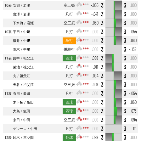
3
3
空三振
-.055
.000
10表
安部
岩瀬
3
3
凡打
-.041
.000
會澤
岩瀬
3
3
空三振
-.030
.000
下水流
岩瀬
3
3
凡打
.000
-.054
10裏
平田
中﨑
3
3
単打
.000
.060
藤井
中﨑
3
3
併殺打
.000
-.132
荒木
中﨑
3
3
四球
.088
.000
11表
田中
祖父江
3
3
凡打
-.011
.000
菊池
祖父江
3
3
凡打
-.094
.000
丸
祖父江
3
3
空三振
-.109
.000
天谷
祖父江
3
3
凡打
.000
-.054
11裏
石川
飯田
3
3
四球
.000
.060
木下拓
飯田
3
3
四球
.000
.073
大島
飯田
3
3
空三振
.000
-.094
京田
中田
3
3
凡打
.000
-.111
ゲレーロ
中田
3
3
死球
.088
.000
12表
鈴木
三ツ間