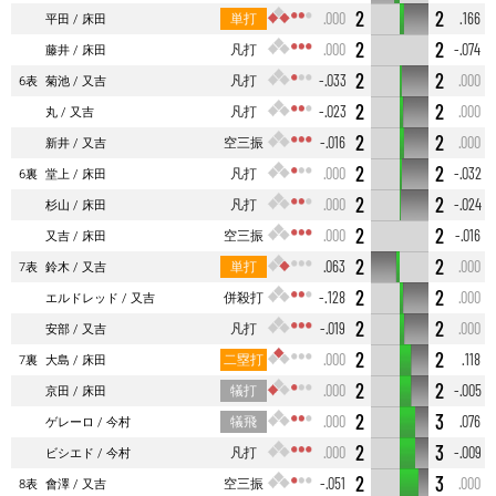
2
2
単打
.000
.166
平田
床田
2
2
凡打
.000
-.074
藤井
床田
2
2
凡打
-.033
.000
6表
菊池
又吉
2
2
凡打
-.023
.000
丸
又吉
2
2
空三振
-.016
.000
新井
又吉
2
2
凡打
.000
-.032
6裏
堂上
床田
2
2
凡打
.000
-.024
杉山
床田
2
2
空三振
.000
-.016
又吉
床田
2
2
単打
.063
.000
7表
鈴木
又吉
2
2
併殺打
-.128
.000
エルドレッド
又吉
2
2
凡打
-.019
.000
安部
又吉
2
2
二塁打
.000
.118
7裏
大島
床田
2
2
犠打
.000
-.005
京田
床田
2
3
犠飛
.000
.076
ゲレーロ
今村
2
3
凡打
.000
-.009
ビシエド
今村
2
3
空三振
-.051
.000
8表
會澤
又吉