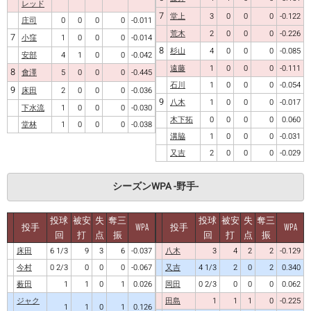
レッド
7
堂上
3
0
0
0
-0.122
庄司
0
0
0
0
-0.011
荒木
2
0
0
0
-0.226
7
小窪
1
0
0
0
-0.014
8
杉山
4
0
0
0
-0.085
安部
4
1
0
0
-0.042
遠藤
1
0
0
0
-0.111
8
會澤
5
0
0
0
-0.445
石川
1
0
0
0
-0.054
9
床田
2
0
0
0
-0.036
9
八木
1
0
0
0
-0.017
下水流
1
0
0
0
-0.030
木下拓
0
0
0
0
0.060
堂林
1
0
0
0
-0.038
溝脇
1
0
0
0
-0.031
又吉
2
0
0
0
-0.029
シーズンWPA -野手-
投球
被安
失
奪三
投球
被安
失
奪三
投手
WPA
投手
WPA
回
打
点
振
回
打
点
振
床田
6 1/3
9
3
6
-0.037
八木
3
4
2
2
-0.129
今村
0 2/3
0
0
0
-0.067
又吉
4 1/3
2
0
2
0.340
薮田
1
1
0
1
0.026
岡田
0 2/3
0
0
0
0.062
ジャク
田島
1
1
1
0
-0.225
1
1
0
1
0.126