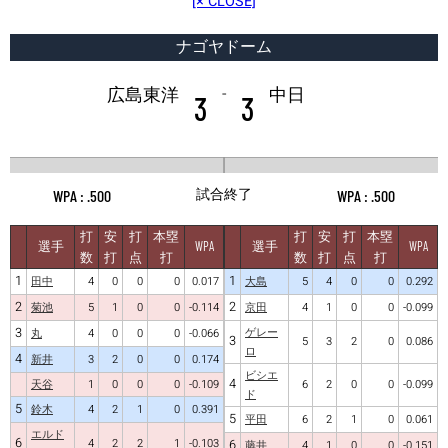
[× CLOSE]
ナゴヤドーム
-
広島東洋
中日
3
3
試合終了
.500
.500
打
安
打
本塁
打
安
打
本塁
選手
WPA
選手
WPA
数
打
点
打
数
打
点
打
1
1
田中
4
0
0
0
0.017
大島
5
4
0
0
0.292
2
2
菊池
5
1
0
0
-0.114
京田
4
1
0
0
-0.099
3
ゲレー
丸
4
0
0
0
-0.066
3
5
3
2
0
0.086
ロ
4
新井
3
2
0
0
0.174
ビシエ
4
天谷
1
0
0
0
-0.109
6
2
0
0
-0.099
ド
5
鈴木
4
2
1
0
0.391
5
平田
6
2
1
0
0.061
エルド
6
4
2
2
1
-0.103
6
藤井
4
1
0
0
-0.151