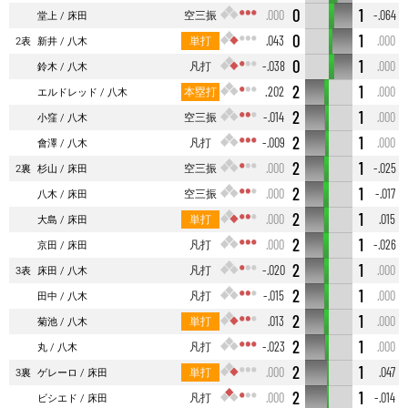
0
1
空三振
.000
-.064
堂上
床田
0
1
単打
.043
.000
2表
新井
八木
0
1
凡打
-.038
.000
鈴木
八木
2
1
本塁打
.202
.000
エルドレッド
八木
2
1
空三振
-.014
.000
小窪
八木
2
1
凡打
-.009
.000
會澤
八木
2
1
空三振
.000
-.025
2裏
杉山
床田
2
1
空三振
.000
-.017
八木
床田
2
1
単打
.000
.015
大島
床田
2
1
凡打
.000
-.026
京田
床田
2
1
凡打
-.020
.000
3表
床田
八木
2
1
凡打
-.015
.000
田中
八木
2
1
単打
.013
.000
菊池
八木
2
1
凡打
-.023
.000
丸
八木
2
1
単打
.000
.047
3裏
ゲレーロ
床田
2
1
凡打
.000
-.014
ビシエド
床田