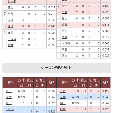
レッド
7
堂上
3
0
0
0
-0.122
庄司
0
0
0
0
-0.011
荒木
2
0
0
0
-0.226
7
小窪
1
0
0
0
-0.014
8
杉山
4
0
0
0
-0.085
安部
4
1
0
0
-0.042
遠藤
1
0
0
0
-0.111
8
會澤
5
0
0
0
-0.445
石川
1
0
0
0
-0.054
9
床田
2
0
0
0
-0.036
9
八木
1
0
0
0
-0.017
下水流
1
0
0
0
-0.030
木下拓
0
0
0
0
0.060
堂林
1
0
0
0
-0.038
溝脇
1
0
0
0
-0.031
又吉
2
0
0
0
-0.029
シーズンWPA -野手-
投球
被安
失
奪三
投球
被安
失
奪三
投手
WPA
投手
WPA
回
打
点
振
回
打
点
振
床田
6 1/3
9
3
6
-0.037
八木
3
4
2
2
-0.129
今村
0 2/3
0
0
0
-0.067
又吉
4 1/3
2
0
2
0.340
薮田
1
1
0
1
0.026
岡田
0 2/3
0
0
0
0.062
ジャク
田島
1
1
1
0
-0.225
1
1
0
1
0.126