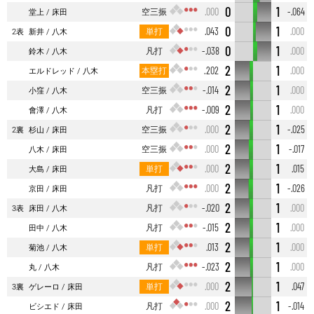
0
1
空三振
.000
-.064
堂上
床田
0
1
単打
.043
.000
2表
新井
八木
0
1
凡打
-.038
.000
鈴木
八木
2
1
本塁打
.202
.000
エルドレッド
八木
2
1
空三振
-.014
.000
小窪
八木
2
1
凡打
-.009
.000
會澤
八木
2
1
空三振
.000
-.025
2裏
杉山
床田
2
1
空三振
.000
-.017
八木
床田
2
1
単打
.000
.015
大島
床田
2
1
凡打
.000
-.026
京田
床田
2
1
凡打
-.020
.000
3表
床田
八木
2
1
凡打
-.015
.000
田中
八木
2
1
単打
.013
.000
菊池
八木
2
1
凡打
-.023
.000
丸
八木
2
1
単打
.000
.047
3裏
ゲレーロ
床田
2
1
凡打
.000
-.014
ビシエド
床田