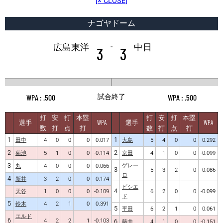
[× CLOSE]
ナゴヤドーム
-
広島東洋
中日
3
3
試合終了
.500
.500
打
安
打
本塁
打
安
打
本塁
選手
WPA
選手
WPA
数
打
点
打
数
打
点
打
1
1
田中
4
0
0
0
0.017
大島
5
4
0
0
0.292
2
2
菊池
5
1
0
0
-0.114
京田
4
1
0
0
-0.099
3
ゲレー
丸
4
0
0
0
-0.066
3
5
3
2
0
0.086
ロ
4
新井
3
2
0
0
0.174
ビシエ
4
天谷
1
0
0
0
-0.109
6
2
0
0
-0.099
ド
5
鈴木
4
2
1
0
0.391
5
平田
6
2
1
0
0.061
エルド
6
4
2
2
1
-0.103
6
藤井
4
1
0
0
-0.151