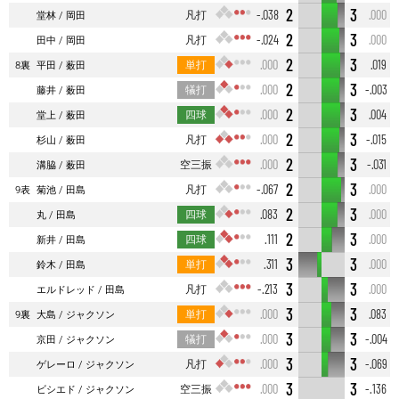
2
3
凡打
-.038
.000
堂林
岡田
2
3
凡打
-.024
.000
田中
岡田
2
3
単打
.000
.019
8裏
平田
薮田
2
3
犠打
.000
-.003
藤井
薮田
2
3
四球
.000
.004
堂上
薮田
2
3
凡打
.000
-.015
杉山
薮田
2
3
空三振
.000
-.031
溝脇
薮田
2
3
凡打
-.067
.000
9表
菊池
田島
2
3
四球
.083
.000
丸
田島
2
3
四球
.111
.000
新井
田島
3
3
単打
.311
.000
鈴木
田島
3
3
凡打
-.213
.000
エルドレッド
田島
3
3
単打
.000
.083
9裏
大島
ジャクソン
3
3
犠打
.000
-.004
京田
ジャクソン
3
3
凡打
.000
-.069
ゲレーロ
ジャクソン
3
3
空三振
.000
-.136
ビシエド
ジャクソン