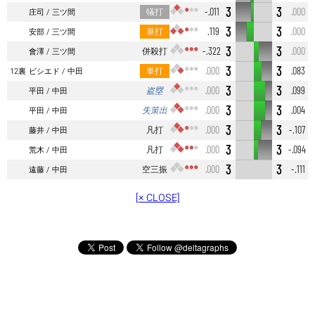
3
3
犠打
-.011
.000
庄司
三ツ間
3
3
単打
.119
.000
安部
三ツ間
3
3
併殺打
-.322
.000
會澤
三ツ間
3
3
単打
.000
.083
12裏
ビシエド
中田
3
3
盗塁
.000
.099
平田
中田
3
3
失策出
.000
.004
平田
中田
3
3
凡打
.000
-.107
藤井
中田
3
3
凡打
.000
-.094
荒木
中田
3
3
空三振
.000
-.111
遠藤
中田
[× CLOSE]