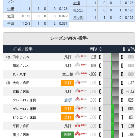
ソン
岩瀬
1
0
0
2
0.126
中﨑
1
1
0
0
0.126
祖父江
1
0
0
1
0.126
飯田
0 1/3
0
0
0
-0.079
三ツ間
1
1
0
0
0.126
中田
1 2/3
1
0
2
0.331
シーズンWPA -投手-
C
D
WPA
WPA
打者
/ 投手
0
0
凡打
-.021
.000
1表
田中
八木
0
0
凡打
-.016
.000
菊池
八木
0
0
空三振
-.009
.000
丸
八木
0
0
単打
.000
.037
1裏
大島
床田
0
0
凡打
.000
-.033
京田
床田
0
0
盗塁
.000
.023
ゲレーロ
床田
0
1
単打
.000
.084
ゲレーロ
床田
0
1
単打
.000
.031
ビシエド
床田
0
1
凡打
.000
-.028
平田
床田
0
1
四球
.000
.018
藤井
床田