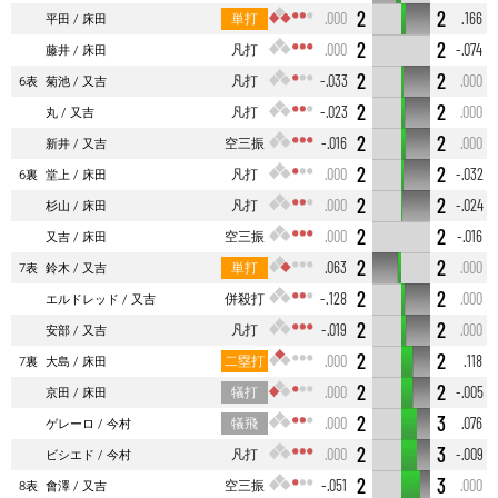
2
2
単打
.000
.166
平田
床田
2
2
凡打
.000
-.074
藤井
床田
2
2
凡打
-.033
.000
6表
菊池
又吉
2
2
凡打
-.023
.000
丸
又吉
2
2
空三振
-.016
.000
新井
又吉
2
2
凡打
.000
-.032
6裏
堂上
床田
2
2
凡打
.000
-.024
杉山
床田
2
2
空三振
.000
-.016
又吉
床田
2
2
単打
.063
.000
7表
鈴木
又吉
2
2
併殺打
-.128
.000
エルドレッド
又吉
2
2
凡打
-.019
.000
安部
又吉
2
2
二塁打
.000
.118
7裏
大島
床田
2
2
犠打
.000
-.005
京田
床田
2
3
犠飛
.000
.076
ゲレーロ
今村
2
3
凡打
.000
-.009
ビシエド
今村
2
3
空三振
-.051
.000
8表
會澤
又吉