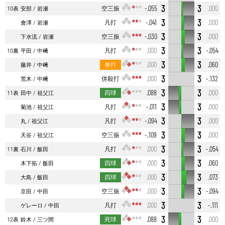
3
3
空三振
-.055
.000
10表
安部
岩瀬
3
3
凡打
-.041
.000
會澤
岩瀬
3
3
空三振
-.030
.000
下水流
岩瀬
3
3
凡打
.000
-.054
10裏
平田
中﨑
3
3
単打
.000
.060
藤井
中﨑
3
3
併殺打
.000
-.132
荒木
中﨑
3
3
四球
.088
.000
11表
田中
祖父江
3
3
凡打
-.011
.000
菊池
祖父江
3
3
凡打
-.094
.000
丸
祖父江
3
3
空三振
-.109
.000
天谷
祖父江
3
3
凡打
.000
-.054
11裏
石川
飯田
3
3
四球
.000
.060
木下拓
飯田
3
3
四球
.000
.073
大島
飯田
3
3
空三振
.000
-.094
京田
中田
3
3
凡打
.000
-.111
ゲレーロ
中田
3
3
死球
.088
.000
12表
鈴木
三ツ間