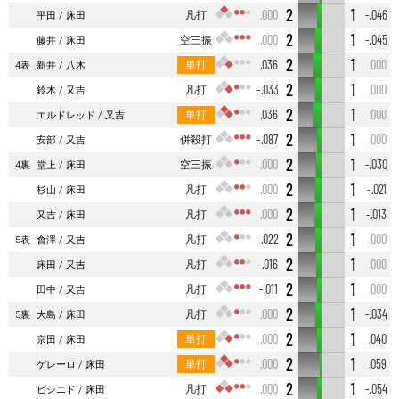
2
1
凡打
.000
-.046
平田
床田
2
1
空三振
.000
-.045
藤井
床田
2
1
単打
.036
.000
4表
新井
八木
2
1
凡打
-.033
.000
鈴木
又吉
2
1
単打
.036
.000
エルドレッド
又吉
2
1
併殺打
-.087
.000
安部
又吉
2
1
空三振
.000
-.030
4裏
堂上
床田
2
1
凡打
.000
-.021
杉山
床田
2
1
凡打
.000
-.013
又吉
床田
2
1
凡打
-.022
.000
5表
會澤
又吉
2
1
凡打
-.016
.000
床田
又吉
2
1
凡打
-.011
.000
田中
又吉
2
1
凡打
.000
-.034
5裏
大島
床田
2
1
単打
.000
.040
京田
床田
2
1
単打
.000
.059
ゲレーロ
床田
2
1
凡打
.000
-.054
ビシエド
床田