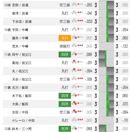
3
3
空三振
-.055
.000
10表
安部
岩瀬
3
3
凡打
-.041
.000
會澤
岩瀬
3
3
空三振
-.030
.000
下水流
岩瀬
3
3
凡打
.000
-.054
10裏
平田
中﨑
3
3
単打
.000
.060
藤井
中﨑
3
3
併殺打
.000
-.132
荒木
中﨑
3
3
四球
.088
.000
11表
田中
祖父江
3
3
凡打
-.011
.000
菊池
祖父江
3
3
凡打
-.094
.000
丸
祖父江
3
3
空三振
-.109
.000
天谷
祖父江
3
3
凡打
.000
-.054
11裏
石川
飯田
3
3
四球
.000
.060
木下拓
飯田
3
3
四球
.000
.073
大島
飯田
3
3
空三振
.000
-.094
京田
中田
3
3
凡打
.000
-.111
ゲレーロ
中田
3
3
死球
.088
.000
12表
鈴木
三ツ間