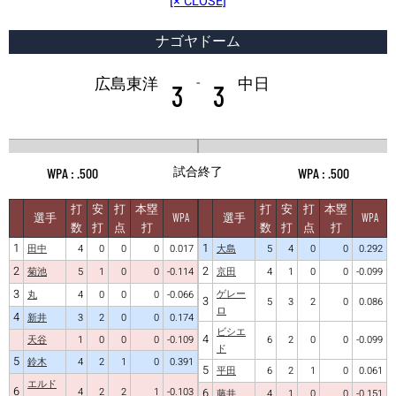
[× CLOSE]
ナゴヤドーム
-
広島東洋
中日
3
3
試合終了
.500
.500
打
安
打
本塁
打
安
打
本塁
選手
WPA
選手
WPA
数
打
点
打
数
打
点
打
1
1
田中
4
0
0
0
0.017
大島
5
4
0
0
0.292
2
2
菊池
5
1
0
0
-0.114
京田
4
1
0
0
-0.099
3
ゲレー
丸
4
0
0
0
-0.066
3
5
3
2
0
0.086
ロ
4
新井
3
2
0
0
0.174
ビシエ
4
天谷
1
0
0
0
-0.109
6
2
0
0
-0.099
ド
5
鈴木
4
2
1
0
0.391
5
平田
6
2
1
0
0.061
エルド
6
4
2
2
1
-0.103
6
藤井
4
1
0
0
-0.151