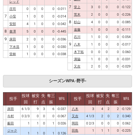
レッド
7
堂上
3
0
0
0
-0.122
庄司
0
0
0
0
-0.011
荒木
2
0
0
0
-0.226
7
小窪
1
0
0
0
-0.014
8
杉山
4
0
0
0
-0.085
安部
4
1
0
0
-0.042
遠藤
1
0
0
0
-0.111
8
會澤
5
0
0
0
-0.445
石川
1
0
0
0
-0.054
9
床田
2
0
0
0
-0.036
9
八木
1
0
0
0
-0.017
下水流
1
0
0
0
-0.030
木下拓
0
0
0
0
0.060
堂林
1
0
0
0
-0.038
溝脇
1
0
0
0
-0.031
又吉
2
0
0
0
-0.029
シーズンWPA -野手-
投球
被安
失
奪三
投球
被安
失
奪三
投手
WPA
投手
WPA
回
打
点
振
回
打
点
振
床田
6 1/3
9
3
6
-0.037
八木
3
4
2
2
-0.129
今村
0 2/3
0
0
0
-0.067
又吉
4 1/3
2
0
2
0.340
薮田
1
1
0
1
0.026
岡田
0 2/3
0
0
0
0.062
ジャク
田島
1
1
1
0
-0.225
1
1
0
1
0.126