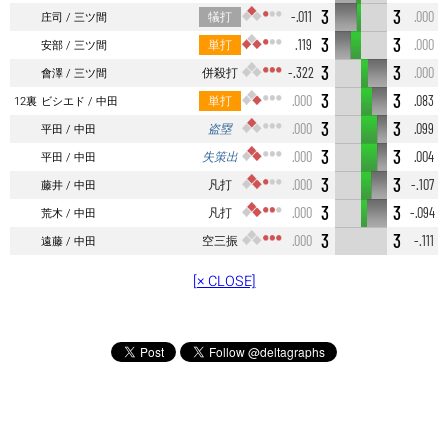
3
3
犠打
-.011
.000
庄司
三ツ間
3
3
単打
.119
.000
安部
三ツ間
3
3
併殺打
-.322
.000
會澤
三ツ間
3
3
単打
.000
.083
12裏
ビシエド
中田
3
3
盗塁
.000
.099
平田
中田
3
3
失策出
.000
.004
平田
中田
3
3
凡打
.000
-.107
藤井
中田
3
3
凡打
.000
-.094
荒木
中田
3
3
空三振
.000
-.111
遠藤
中田
[× CLOSE]