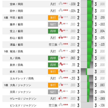
2
3
凡打
-.038
.000
堂林
岡田
2
3
凡打
-.024
.000
田中
岡田
2
3
単打
.000
.019
8裏
平田
薮田
2
3
犠打
.000
-.003
藤井
薮田
2
3
四球
.000
.004
堂上
薮田
2
3
凡打
.000
-.015
杉山
薮田
2
3
空三振
.000
-.031
溝脇
薮田
2
3
凡打
-.067
.000
9表
菊池
田島
2
3
四球
.083
.000
丸
田島
2
3
四球
.111
.000
新井
田島
3
3
単打
.311
.000
鈴木
田島
3
3
凡打
-.213
.000
エルドレッド
田島
3
3
単打
.000
.083
9裏
大島
ジャクソン
3
3
犠打
.000
-.004
京田
ジャクソン
3
3
凡打
.000
-.069
ゲレーロ
ジャクソン
3
3
空三振
.000
-.136
ビシエド
ジャクソン