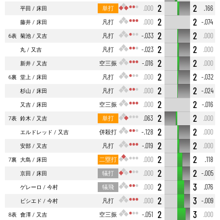
2
2
単打
.000
.166
平田
床田
2
2
凡打
.000
-.074
藤井
床田
2
2
凡打
-.033
.000
6表
菊池
又吉
2
2
凡打
-.023
.000
丸
又吉
2
2
空三振
-.016
.000
新井
又吉
2
2
凡打
.000
-.032
6裏
堂上
床田
2
2
凡打
.000
-.024
杉山
床田
2
2
空三振
.000
-.016
又吉
床田
2
2
単打
.063
.000
7表
鈴木
又吉
2
2
併殺打
-.128
.000
エルドレッド
又吉
2
2
凡打
-.019
.000
安部
又吉
2
2
二塁打
.000
.118
7裏
大島
床田
2
2
犠打
.000
-.005
京田
床田
2
3
犠飛
.000
.076
ゲレーロ
今村
2
3
凡打
.000
-.009
ビシエド
今村
2
3
空三振
-.051
.000
8表
會澤
又吉