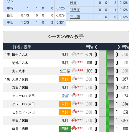
ソン
岩瀬
1
0
0
2
0.126
中﨑
1
1
0
0
0.126
祖父江
1
0
0
1
0.126
飯田
0 1/3
0
0
0
-0.079
三ツ間
1
1
0
0
0.126
中田
1 2/3
1
0
2
0.331
シーズンWPA -投手-
C
D
WPA
WPA
打者
/ 投手
0
0
凡打
-.021
.000
1表
田中
八木
0
0
凡打
-.016
.000
菊池
八木
0
0
空三振
-.009
.000
丸
八木
0
0
単打
.000
.037
1裏
大島
床田
0
0
凡打
.000
-.033
京田
床田
0
0
盗塁
.000
.023
ゲレーロ
床田
0
1
単打
.000
.084
ゲレーロ
床田
0
1
単打
.000
.031
ビシエド
床田
0
1
凡打
.000
-.028
平田
床田
0
1
四球
.000
.018
藤井
床田