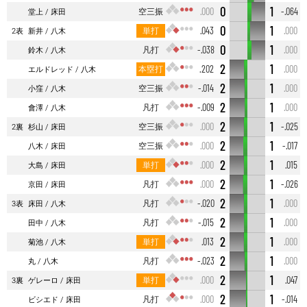
0
1
空三振
.000
-.064
堂上
床田
0
1
単打
.043
.000
2表
新井
八木
0
1
凡打
-.038
.000
鈴木
八木
2
1
本塁打
.202
.000
エルドレッド
八木
2
1
空三振
-.014
.000
小窪
八木
2
1
凡打
-.009
.000
會澤
八木
2
1
空三振
.000
-.025
2裏
杉山
床田
2
1
空三振
.000
-.017
八木
床田
2
1
単打
.000
.015
大島
床田
2
1
凡打
.000
-.026
京田
床田
2
1
凡打
-.020
.000
3表
床田
八木
2
1
凡打
-.015
.000
田中
八木
2
1
単打
.013
.000
菊池
八木
2
1
凡打
-.023
.000
丸
八木
2
1
単打
.000
.047
3裏
ゲレーロ
床田
2
1
凡打
.000
-.014
ビシエド
床田