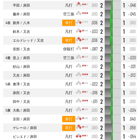
2
1
凡打
.000
-.046
平田
床田
2
1
空三振
.000
-.045
藤井
床田
2
1
単打
.036
.000
4表
新井
八木
2
1
凡打
-.033
.000
鈴木
又吉
2
1
単打
.036
.000
エルドレッド
又吉
2
1
併殺打
-.087
.000
安部
又吉
2
1
空三振
.000
-.030
4裏
堂上
床田
2
1
凡打
.000
-.021
杉山
床田
2
1
凡打
.000
-.013
又吉
床田
2
1
凡打
-.022
.000
5表
會澤
又吉
2
1
凡打
-.016
.000
床田
又吉
2
1
凡打
-.011
.000
田中
又吉
2
1
凡打
.000
-.034
5裏
大島
床田
2
1
単打
.000
.040
京田
床田
2
1
単打
.000
.059
ゲレーロ
床田
2
1
凡打
.000
-.054
ビシエド
床田