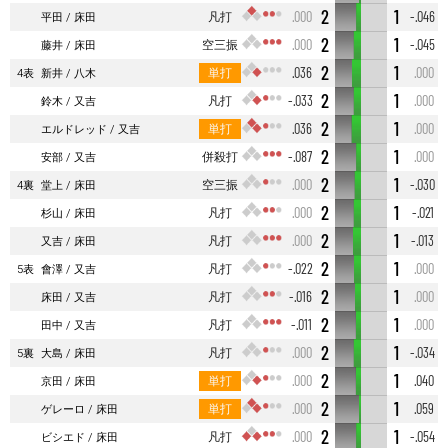
2
1
凡打
.000
-.046
平田
床田
2
1
空三振
.000
-.045
藤井
床田
2
1
単打
.036
.000
4表
新井
八木
2
1
凡打
-.033
.000
鈴木
又吉
2
1
単打
.036
.000
エルドレッド
又吉
2
1
併殺打
-.087
.000
安部
又吉
2
1
空三振
.000
-.030
4裏
堂上
床田
2
1
凡打
.000
-.021
杉山
床田
2
1
凡打
.000
-.013
又吉
床田
2
1
凡打
-.022
.000
5表
會澤
又吉
2
1
凡打
-.016
.000
床田
又吉
2
1
凡打
-.011
.000
田中
又吉
2
1
凡打
.000
-.034
5裏
大島
床田
2
1
単打
.000
.040
京田
床田
2
1
単打
.000
.059
ゲレーロ
床田
2
1
凡打
.000
-.054
ビシエド
床田