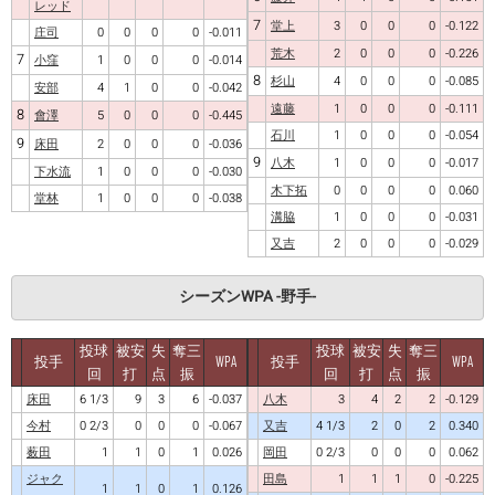
レッド
7
堂上
3
0
0
0
-0.122
庄司
0
0
0
0
-0.011
荒木
2
0
0
0
-0.226
7
小窪
1
0
0
0
-0.014
8
杉山
4
0
0
0
-0.085
安部
4
1
0
0
-0.042
遠藤
1
0
0
0
-0.111
8
會澤
5
0
0
0
-0.445
石川
1
0
0
0
-0.054
9
床田
2
0
0
0
-0.036
9
八木
1
0
0
0
-0.017
下水流
1
0
0
0
-0.030
木下拓
0
0
0
0
0.060
堂林
1
0
0
0
-0.038
溝脇
1
0
0
0
-0.031
又吉
2
0
0
0
-0.029
シーズンWPA -野手-
投球
被安
失
奪三
投球
被安
失
奪三
投手
WPA
投手
WPA
回
打
点
振
回
打
点
振
床田
6 1/3
9
3
6
-0.037
八木
3
4
2
2
-0.129
今村
0 2/3
0
0
0
-0.067
又吉
4 1/3
2
0
2
0.340
薮田
1
1
0
1
0.026
岡田
0 2/3
0
0
0
0.062
ジャク
田島
1
1
1
0
-0.225
1
1
0
1
0.126