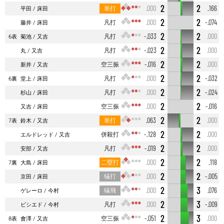
2
2
単打
.000
.166
平田
床田
2
2
凡打
.000
-.074
藤井
床田
2
2
凡打
-.033
.000
6表
菊池
又吉
2
2
凡打
-.023
.000
丸
又吉
2
2
空三振
-.016
.000
新井
又吉
2
2
凡打
.000
-.032
6裏
堂上
床田
2
2
凡打
.000
-.024
杉山
床田
2
2
空三振
.000
-.016
又吉
床田
2
2
単打
.063
.000
7表
鈴木
又吉
2
2
併殺打
-.128
.000
エルドレッド
又吉
2
2
凡打
-.019
.000
安部
又吉
2
2
二塁打
.000
.118
7裏
大島
床田
2
2
犠打
.000
-.005
京田
床田
2
3
犠飛
.000
.076
ゲレーロ
今村
2
3
凡打
.000
-.009
ビシエド
今村
2
3
空三振
-.051
.000
8表
會澤
又吉