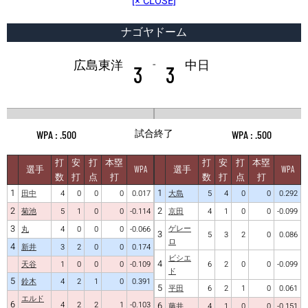
[× CLOSE]
ナゴヤドーム
-
広島東洋
中日
3
3
試合終了
.500
.500
打
安
打
本塁
打
安
打
本塁
選手
WPA
選手
WPA
数
打
点
打
数
打
点
打
1
1
田中
4
0
0
0
0.017
大島
5
4
0
0
0.292
2
2
菊池
5
1
0
0
-0.114
京田
4
1
0
0
-0.099
3
ゲレー
丸
4
0
0
0
-0.066
3
5
3
2
0
0.086
ロ
4
新井
3
2
0
0
0.174
ビシエ
4
天谷
1
0
0
0
-0.109
6
2
0
0
-0.099
ド
5
鈴木
4
2
1
0
0.391
5
平田
6
2
1
0
0.061
エルド
6
4
2
2
1
-0.103
6
藤井
4
1
0
0
-0.151