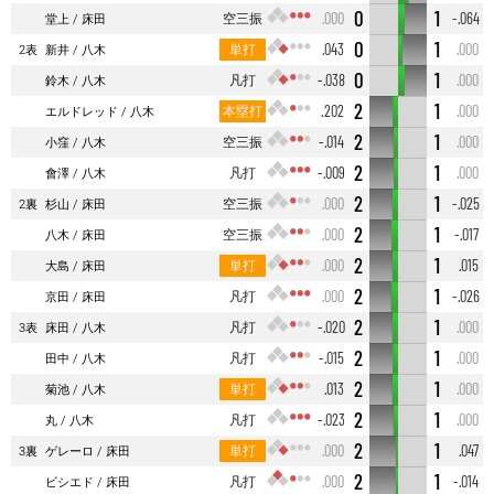
0
1
空三振
.000
-.064
堂上
床田
0
1
単打
.043
.000
2表
新井
八木
0
1
凡打
-.038
.000
鈴木
八木
2
1
本塁打
.202
.000
エルドレッド
八木
2
1
空三振
-.014
.000
小窪
八木
2
1
凡打
-.009
.000
會澤
八木
2
1
空三振
.000
-.025
2裏
杉山
床田
2
1
空三振
.000
-.017
八木
床田
2
1
単打
.000
.015
大島
床田
2
1
凡打
.000
-.026
京田
床田
2
1
凡打
-.020
.000
3表
床田
八木
2
1
凡打
-.015
.000
田中
八木
2
1
単打
.013
.000
菊池
八木
2
1
凡打
-.023
.000
丸
八木
2
1
単打
.000
.047
3裏
ゲレーロ
床田
2
1
凡打
.000
-.014
ビシエド
床田