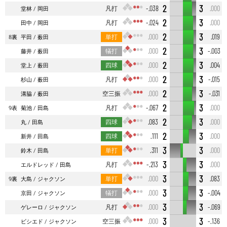
2
3
凡打
-.038
.000
堂林
岡田
2
3
凡打
-.024
.000
田中
岡田
2
3
単打
.000
.019
8裏
平田
薮田
2
3
犠打
.000
-.003
藤井
薮田
2
3
四球
.000
.004
堂上
薮田
2
3
凡打
.000
-.015
杉山
薮田
2
3
空三振
.000
-.031
溝脇
薮田
2
3
凡打
-.067
.000
9表
菊池
田島
2
3
四球
.083
.000
丸
田島
2
3
四球
.111
.000
新井
田島
3
3
単打
.311
.000
鈴木
田島
3
3
凡打
-.213
.000
エルドレッド
田島
3
3
単打
.000
.083
9裏
大島
ジャクソン
3
3
犠打
.000
-.004
京田
ジャクソン
3
3
凡打
.000
-.069
ゲレーロ
ジャクソン
3
3
空三振
.000
-.136
ビシエド
ジャクソン