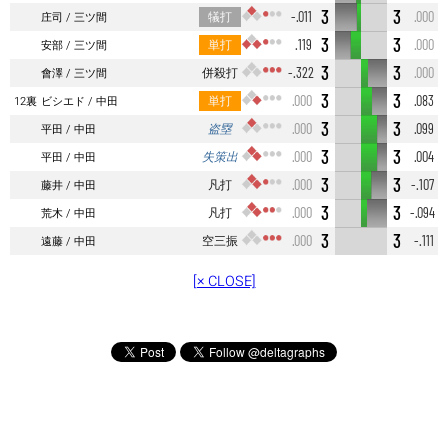
3
3
犠打
-.011
.000
庄司
三ツ間
3
3
単打
.119
.000
安部
三ツ間
3
3
併殺打
-.322
.000
會澤
三ツ間
3
3
単打
.000
.083
12裏
ビシエド
中田
3
3
盗塁
.000
.099
平田
中田
3
3
失策出
.000
.004
平田
中田
3
3
凡打
.000
-.107
藤井
中田
3
3
凡打
.000
-.094
荒木
中田
3
3
空三振
.000
-.111
遠藤
中田
[× CLOSE]