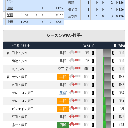
ソン
岩瀬
1
0
0
2
0.126
中﨑
1
1
0
0
0.126
祖父江
1
0
0
1
0.126
飯田
0 1/3
0
0
0
-0.079
三ツ間
1
1
0
0
0.126
中田
1 2/3
1
0
2
0.331
シーズンWPA -投手-
C
D
WPA
WPA
打者
/ 投手
0
0
凡打
-.021
.000
1表
田中
八木
0
0
凡打
-.016
.000
菊池
八木
0
0
空三振
-.009
.000
丸
八木
0
0
単打
.000
.037
1裏
大島
床田
0
0
凡打
.000
-.033
京田
床田
0
0
盗塁
.000
.023
ゲレーロ
床田
0
1
単打
.000
.084
ゲレーロ
床田
0
1
単打
.000
.031
ビシエド
床田
0
1
凡打
.000
-.028
平田
床田
0
1
四球
.000
.018
藤井
床田