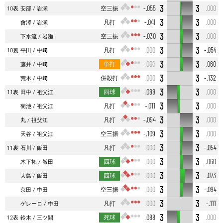
3
3
空三振
-.055
.000
10表
安部
岩瀬
3
3
凡打
-.041
.000
會澤
岩瀬
3
3
空三振
-.030
.000
下水流
岩瀬
3
3
凡打
.000
-.054
10裏
平田
中﨑
3
3
単打
.000
.060
藤井
中﨑
3
3
併殺打
.000
-.132
荒木
中﨑
3
3
四球
.088
.000
11表
田中
祖父江
3
3
凡打
-.011
.000
菊池
祖父江
3
3
凡打
-.094
.000
丸
祖父江
3
3
空三振
-.109
.000
天谷
祖父江
3
3
凡打
.000
-.054
11裏
石川
飯田
3
3
四球
.000
.060
木下拓
飯田
3
3
四球
.000
.073
大島
飯田
3
3
空三振
.000
-.094
京田
中田
3
3
凡打
.000
-.111
ゲレーロ
中田
3
3
死球
.088
.000
12表
鈴木
三ツ間