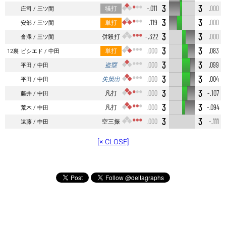
3
3
犠打
-.011
.000
庄司
三ツ間
3
3
単打
.119
.000
安部
三ツ間
3
3
併殺打
-.322
.000
會澤
三ツ間
3
3
単打
.000
.083
12裏
ビシエド
中田
3
3
盗塁
.000
.099
平田
中田
3
3
失策出
.000
.004
平田
中田
3
3
凡打
.000
-.107
藤井
中田
3
3
凡打
.000
-.094
荒木
中田
3
3
空三振
.000
-.111
遠藤
中田
[× CLOSE]