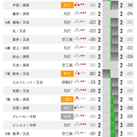
2
2
単打
.000
.166
平田
床田
2
2
凡打
.000
-.074
藤井
床田
2
2
凡打
-.033
.000
6表
菊池
又吉
2
2
凡打
-.023
.000
丸
又吉
2
2
空三振
-.016
.000
新井
又吉
2
2
凡打
.000
-.032
6裏
堂上
床田
2
2
凡打
.000
-.024
杉山
床田
2
2
空三振
.000
-.016
又吉
床田
2
2
単打
.063
.000
7表
鈴木
又吉
2
2
併殺打
-.128
.000
エルドレッド
又吉
2
2
凡打
-.019
.000
安部
又吉
2
2
二塁打
.000
.118
7裏
大島
床田
2
2
犠打
.000
-.005
京田
床田
2
3
犠飛
.000
.076
ゲレーロ
今村
2
3
凡打
.000
-.009
ビシエド
今村
2
3
空三振
-.051
.000
8表
會澤
又吉