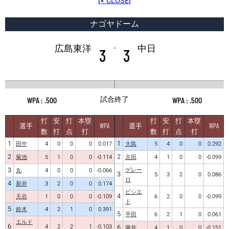
[× CLOSE]
ナゴヤドーム
-
広島東洋
中日
3
3
試合終了
.500
.500
打
安
打
本塁
打
安
打
本塁
選手
WPA
選手
WPA
数
打
点
打
数
打
点
打
1
1
田中
4
0
0
0
0.017
大島
5
4
0
0
0.292
2
2
菊池
5
1
0
0
-0.114
京田
4
1
0
0
-0.099
3
ゲレー
丸
4
0
0
0
-0.066
3
5
3
2
0
0.086
ロ
4
新井
3
2
0
0
0.174
ビシエ
4
天谷
1
0
0
0
-0.109
6
2
0
0
-0.099
ド
5
鈴木
4
2
1
0
0.391
5
平田
6
2
1
0
0.061
エルド
6
4
2
2
1
-0.103
6
藤井
4
1
0
0
-0.151