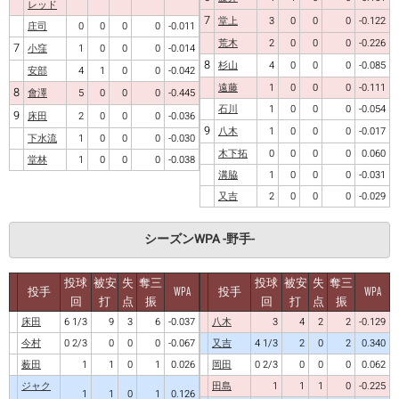
レッド
7
堂上
3
0
0
0
-0.122
庄司
0
0
0
0
-0.011
荒木
2
0
0
0
-0.226
7
小窪
1
0
0
0
-0.014
8
杉山
4
0
0
0
-0.085
安部
4
1
0
0
-0.042
遠藤
1
0
0
0
-0.111
8
會澤
5
0
0
0
-0.445
石川
1
0
0
0
-0.054
9
床田
2
0
0
0
-0.036
9
八木
1
0
0
0
-0.017
下水流
1
0
0
0
-0.030
木下拓
0
0
0
0
0.060
堂林
1
0
0
0
-0.038
溝脇
1
0
0
0
-0.031
又吉
2
0
0
0
-0.029
シーズンWPA -野手-
投球
被安
失
奪三
投球
被安
失
奪三
投手
WPA
投手
WPA
回
打
点
振
回
打
点
振
床田
6 1/3
9
3
6
-0.037
八木
3
4
2
2
-0.129
今村
0 2/3
0
0
0
-0.067
又吉
4 1/3
2
0
2
0.340
薮田
1
1
0
1
0.026
岡田
0 2/3
0
0
0
0.062
ジャク
田島
1
1
1
0
-0.225
1
1
0
1
0.126