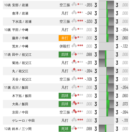
3
3
空三振
-.055
.000
10表
安部
岩瀬
3
3
凡打
-.041
.000
會澤
岩瀬
3
3
空三振
-.030
.000
下水流
岩瀬
3
3
凡打
.000
-.054
10裏
平田
中﨑
3
3
単打
.000
.060
藤井
中﨑
3
3
併殺打
.000
-.132
荒木
中﨑
3
3
四球
.088
.000
11表
田中
祖父江
3
3
凡打
-.011
.000
菊池
祖父江
3
3
凡打
-.094
.000
丸
祖父江
3
3
空三振
-.109
.000
天谷
祖父江
3
3
凡打
.000
-.054
11裏
石川
飯田
3
3
四球
.000
.060
木下拓
飯田
3
3
四球
.000
.073
大島
飯田
3
3
空三振
.000
-.094
京田
中田
3
3
凡打
.000
-.111
ゲレーロ
中田
3
3
死球
.088
.000
12表
鈴木
三ツ間