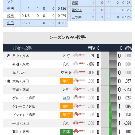
ソン
岩瀬
1
0
0
2
0.126
中﨑
1
1
0
0
0.126
祖父江
1
0
0
1
0.126
飯田
0 1/3
0
0
0
-0.079
三ツ間
1
1
0
0
0.126
中田
1 2/3
1
0
2
0.331
シーズンWPA -投手-
C
D
WPA
WPA
打者
/ 投手
0
0
凡打
-.021
.000
1表
田中
八木
0
0
凡打
-.016
.000
菊池
八木
0
0
空三振
-.009
.000
丸
八木
0
0
単打
.000
.037
1裏
大島
床田
0
0
凡打
.000
-.033
京田
床田
0
0
盗塁
.000
.023
ゲレーロ
床田
0
1
単打
.000
.084
ゲレーロ
床田
0
1
単打
.000
.031
ビシエド
床田
0
1
凡打
.000
-.028
平田
床田
0
1
四球
.000
.018
藤井
床田