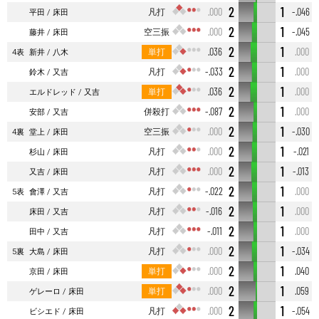
2
1
凡打
.000
-.046
平田
床田
2
1
空三振
.000
-.045
藤井
床田
2
1
単打
.036
.000
4表
新井
八木
2
1
凡打
-.033
.000
鈴木
又吉
2
1
単打
.036
.000
エルドレッド
又吉
2
1
併殺打
-.087
.000
安部
又吉
2
1
空三振
.000
-.030
4裏
堂上
床田
2
1
凡打
.000
-.021
杉山
床田
2
1
凡打
.000
-.013
又吉
床田
2
1
凡打
-.022
.000
5表
會澤
又吉
2
1
凡打
-.016
.000
床田
又吉
2
1
凡打
-.011
.000
田中
又吉
2
1
凡打
.000
-.034
5裏
大島
床田
2
1
単打
.000
.040
京田
床田
2
1
単打
.000
.059
ゲレーロ
床田
2
1
凡打
.000
-.054
ビシエド
床田