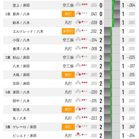
0
1
空三振
.000
-.064
堂上
床田
0
1
単打
.043
.000
2表
新井
八木
0
1
凡打
-.038
.000
鈴木
八木
2
1
本塁打
.202
.000
エルドレッド
八木
2
1
空三振
-.014
.000
小窪
八木
2
1
凡打
-.009
.000
會澤
八木
2
1
空三振
.000
-.025
2裏
杉山
床田
2
1
空三振
.000
-.017
八木
床田
2
1
単打
.000
.015
大島
床田
2
1
凡打
.000
-.026
京田
床田
2
1
凡打
-.020
.000
3表
床田
八木
2
1
凡打
-.015
.000
田中
八木
2
1
単打
.013
.000
菊池
八木
2
1
凡打
-.023
.000
丸
八木
2
1
単打
.000
.047
3裏
ゲレーロ
床田
2
1
凡打
.000
-.014
ビシエド
床田