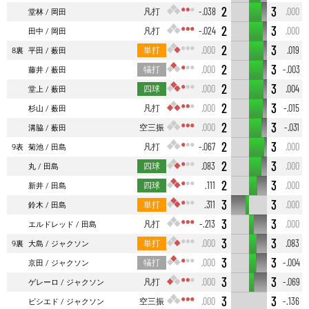
2
3
凡打
-.038
.000
堂林
岡田
2
3
凡打
-.024
.000
田中
岡田
2
3
単打
.000
.019
8裏
平田
薮田
2
3
犠打
.000
-.003
藤井
薮田
2
3
四球
.000
.004
堂上
薮田
2
3
凡打
.000
-.015
杉山
薮田
2
3
空三振
.000
-.031
溝脇
薮田
2
3
凡打
-.067
.000
9表
菊池
田島
2
3
四球
.083
.000
丸
田島
2
3
四球
.111
.000
新井
田島
3
3
単打
.311
.000
鈴木
田島
3
3
凡打
-.213
.000
エルドレッド
田島
3
3
単打
.000
.083
9裏
大島
ジャクソン
3
3
犠打
.000
-.004
京田
ジャクソン
3
3
凡打
.000
-.069
ゲレーロ
ジャクソン
3
3
空三振
.000
-.136
ビシエド
ジャクソン