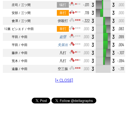
3
3
犠打
-.011
.000
庄司
三ツ間
3
3
単打
.119
.000
安部
三ツ間
3
3
併殺打
-.322
.000
會澤
三ツ間
3
3
単打
.000
.083
12裏
ビシエド
中田
3
3
盗塁
.000
.099
平田
中田
3
3
失策出
.000
.004
平田
中田
3
3
凡打
.000
-.107
藤井
中田
3
3
凡打
.000
-.094
荒木
中田
3
3
空三振
.000
-.111
遠藤
中田
[× CLOSE]