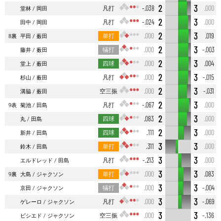
2
3
凡打
-.038
.000
堂林
岡田
2
3
凡打
-.024
.000
田中
岡田
2
3
単打
.000
.019
8裏
平田
薮田
2
3
犠打
.000
-.003
藤井
薮田
2
3
四球
.000
.004
堂上
薮田
2
3
凡打
.000
-.015
杉山
薮田
2
3
空三振
.000
-.031
溝脇
薮田
2
3
凡打
-.067
.000
9表
菊池
田島
2
3
四球
.083
.000
丸
田島
2
3
四球
.111
.000
新井
田島
3
3
単打
.311
.000
鈴木
田島
3
3
凡打
-.213
.000
エルドレッド
田島
3
3
単打
.000
.083
9裏
大島
ジャクソン
3
3
犠打
.000
-.004
京田
ジャクソン
3
3
凡打
.000
-.069
ゲレーロ
ジャクソン
3
3
空三振
.000
-.136
ビシエド
ジャクソン