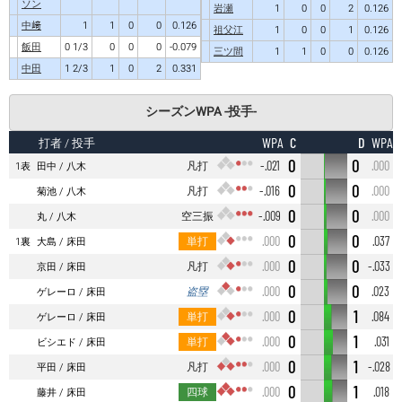
ソン
岩瀬
1
0
0
2
0.126
中﨑
1
1
0
0
0.126
祖父江
1
0
0
1
0.126
飯田
0 1/3
0
0
0
-0.079
三ツ間
1
1
0
0
0.126
中田
1 2/3
1
0
2
0.331
シーズンWPA -投手-
C
D
WPA
WPA
打者
/ 投手
0
0
凡打
-.021
.000
1表
田中
八木
0
0
凡打
-.016
.000
菊池
八木
0
0
空三振
-.009
.000
丸
八木
0
0
単打
.000
.037
1裏
大島
床田
0
0
凡打
.000
-.033
京田
床田
0
0
盗塁
.000
.023
ゲレーロ
床田
0
1
単打
.000
.084
ゲレーロ
床田
0
1
単打
.000
.031
ビシエド
床田
0
1
凡打
.000
-.028
平田
床田
0
1
四球
.000
.018
藤井
床田