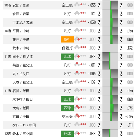
3
3
空三振
-.055
.000
10表
安部
岩瀬
3
3
凡打
-.041
.000
會澤
岩瀬
3
3
空三振
-.030
.000
下水流
岩瀬
3
3
凡打
.000
-.054
10裏
平田
中﨑
3
3
単打
.000
.060
藤井
中﨑
3
3
併殺打
.000
-.132
荒木
中﨑
3
3
四球
.088
.000
11表
田中
祖父江
3
3
凡打
-.011
.000
菊池
祖父江
3
3
凡打
-.094
.000
丸
祖父江
3
3
空三振
-.109
.000
天谷
祖父江
3
3
凡打
.000
-.054
11裏
石川
飯田
3
3
四球
.000
.060
木下拓
飯田
3
3
四球
.000
.073
大島
飯田
3
3
空三振
.000
-.094
京田
中田
3
3
凡打
.000
-.111
ゲレーロ
中田
3
3
死球
.088
.000
12表
鈴木
三ツ間