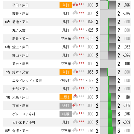
2
2
単打
.000
.166
平田
床田
2
2
凡打
.000
-.074
藤井
床田
2
2
凡打
-.033
.000
6表
菊池
又吉
2
2
凡打
-.023
.000
丸
又吉
2
2
空三振
-.016
.000
新井
又吉
2
2
凡打
.000
-.032
6裏
堂上
床田
2
2
凡打
.000
-.024
杉山
床田
2
2
空三振
.000
-.016
又吉
床田
2
2
単打
.063
.000
7表
鈴木
又吉
2
2
併殺打
-.128
.000
エルドレッド
又吉
2
2
凡打
-.019
.000
安部
又吉
2
2
二塁打
.000
.118
7裏
大島
床田
2
2
犠打
.000
-.005
京田
床田
2
3
犠飛
.000
.076
ゲレーロ
今村
2
3
凡打
.000
-.009
ビシエド
今村
2
3
空三振
-.051
.000
8表
會澤
又吉