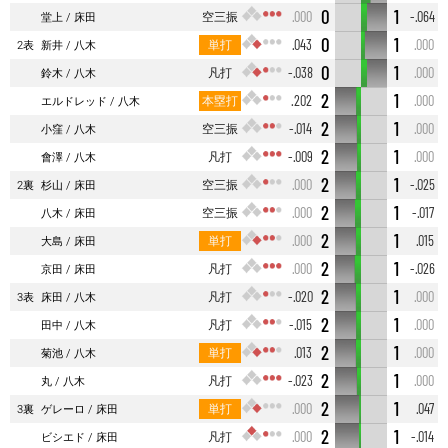
0
1
空三振
.000
-.064
堂上
床田
0
1
単打
.043
.000
2表
新井
八木
0
1
凡打
-.038
.000
鈴木
八木
2
1
本塁打
.202
.000
エルドレッド
八木
2
1
空三振
-.014
.000
小窪
八木
2
1
凡打
-.009
.000
會澤
八木
2
1
空三振
.000
-.025
2裏
杉山
床田
2
1
空三振
.000
-.017
八木
床田
2
1
単打
.000
.015
大島
床田
2
1
凡打
.000
-.026
京田
床田
2
1
凡打
-.020
.000
3表
床田
八木
2
1
凡打
-.015
.000
田中
八木
2
1
単打
.013
.000
菊池
八木
2
1
凡打
-.023
.000
丸
八木
2
1
単打
.000
.047
3裏
ゲレーロ
床田
2
1
凡打
.000
-.014
ビシエド
床田