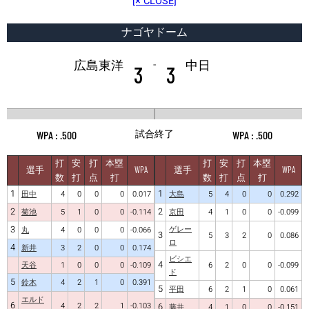
[× CLOSE]
ナゴヤドーム
-
広島東洋
中日
3
3
試合終了
.500
.500
打
安
打
本塁
打
安
打
本塁
選手
WPA
選手
WPA
数
打
点
打
数
打
点
打
1
1
田中
4
0
0
0
0.017
大島
5
4
0
0
0.292
2
2
菊池
5
1
0
0
-0.114
京田
4
1
0
0
-0.099
3
ゲレー
丸
4
0
0
0
-0.066
3
5
3
2
0
0.086
ロ
4
新井
3
2
0
0
0.174
ビシエ
4
天谷
1
0
0
0
-0.109
6
2
0
0
-0.099
ド
5
鈴木
4
2
1
0
0.391
5
平田
6
2
1
0
0.061
エルド
6
4
2
2
1
-0.103
6
藤井
4
1
0
0
-0.151