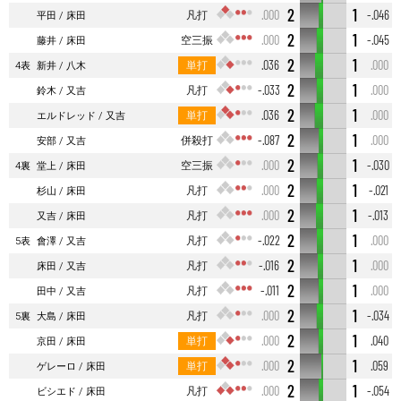
2
1
凡打
.000
-.046
平田
床田
2
1
空三振
.000
-.045
藤井
床田
2
1
単打
.036
.000
4表
新井
八木
2
1
凡打
-.033
.000
鈴木
又吉
2
1
単打
.036
.000
エルドレッド
又吉
2
1
併殺打
-.087
.000
安部
又吉
2
1
空三振
.000
-.030
4裏
堂上
床田
2
1
凡打
.000
-.021
杉山
床田
2
1
凡打
.000
-.013
又吉
床田
2
1
凡打
-.022
.000
5表
會澤
又吉
2
1
凡打
-.016
.000
床田
又吉
2
1
凡打
-.011
.000
田中
又吉
2
1
凡打
.000
-.034
5裏
大島
床田
2
1
単打
.000
.040
京田
床田
2
1
単打
.000
.059
ゲレーロ
床田
2
1
凡打
.000
-.054
ビシエド
床田