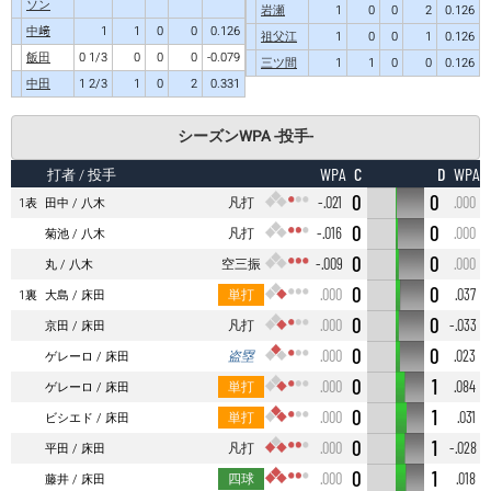
ソン
岩瀬
1
0
0
2
0.126
中﨑
1
1
0
0
0.126
祖父江
1
0
0
1
0.126
飯田
0 1/3
0
0
0
-0.079
三ツ間
1
1
0
0
0.126
中田
1 2/3
1
0
2
0.331
シーズンWPA -投手-
C
D
WPA
WPA
打者
/ 投手
0
0
凡打
-.021
.000
1表
田中
八木
0
0
凡打
-.016
.000
菊池
八木
0
0
空三振
-.009
.000
丸
八木
0
0
単打
.000
.037
1裏
大島
床田
0
0
凡打
.000
-.033
京田
床田
0
0
盗塁
.000
.023
ゲレーロ
床田
0
1
単打
.000
.084
ゲレーロ
床田
0
1
単打
.000
.031
ビシエド
床田
0
1
凡打
.000
-.028
平田
床田
0
1
四球
.000
.018
藤井
床田