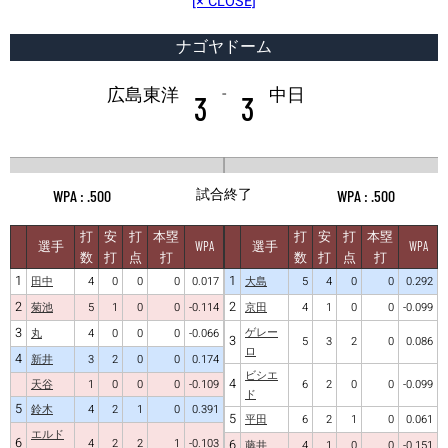
[× CLOSE]
ナゴヤドーム
-
広島東洋
中日
3
3
試合終了
.500
.500
打
安
打
本塁
打
安
打
本塁
選手
WPA
選手
WPA
数
打
点
打
数
打
点
打
1
1
田中
4
0
0
0
0.017
大島
5
4
0
0
0.292
2
2
菊池
5
1
0
0
-0.114
京田
4
1
0
0
-0.099
3
ゲレー
丸
4
0
0
0
-0.066
3
5
3
2
0
0.086
ロ
4
新井
3
2
0
0
0.174
ビシエ
4
天谷
1
0
0
0
-0.109
6
2
0
0
-0.099
ド
5
鈴木
4
2
1
0
0.391
5
平田
6
2
1
0
0.061
エルド
6
4
2
2
1
-0.103
6
藤井
4
1
0
0
-0.151