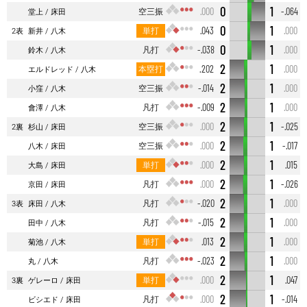
0
1
空三振
.000
-.064
堂上
床田
0
1
単打
.043
.000
2表
新井
八木
0
1
凡打
-.038
.000
鈴木
八木
2
1
本塁打
.202
.000
エルドレッド
八木
2
1
空三振
-.014
.000
小窪
八木
2
1
凡打
-.009
.000
會澤
八木
2
1
空三振
.000
-.025
2裏
杉山
床田
2
1
空三振
.000
-.017
八木
床田
2
1
単打
.000
.015
大島
床田
2
1
凡打
.000
-.026
京田
床田
2
1
凡打
-.020
.000
3表
床田
八木
2
1
凡打
-.015
.000
田中
八木
2
1
単打
.013
.000
菊池
八木
2
1
凡打
-.023
.000
丸
八木
2
1
単打
.000
.047
3裏
ゲレーロ
床田
2
1
凡打
.000
-.014
ビシエド
床田