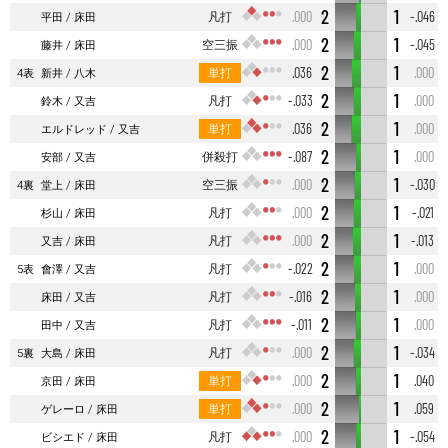
2
1
凡打
.000
-.046
平田
床田
2
1
空三振
.000
-.045
藤井
床田
2
1
単打
.036
.000
4表
新井
八木
2
1
凡打
-.033
.000
鈴木
又吉
2
1
単打
.036
.000
エルドレッド
又吉
2
1
併殺打
-.087
.000
安部
又吉
2
1
空三振
.000
-.030
4裏
堂上
床田
2
1
凡打
.000
-.021
杉山
床田
2
1
凡打
.000
-.013
又吉
床田
2
1
凡打
-.022
.000
5表
會澤
又吉
2
1
凡打
-.016
.000
床田
又吉
2
1
凡打
-.011
.000
田中
又吉
2
1
凡打
.000
-.034
5裏
大島
床田
2
1
単打
.000
.040
京田
床田
2
1
単打
.000
.059
ゲレーロ
床田
2
1
凡打
.000
-.054
ビシエド
床田