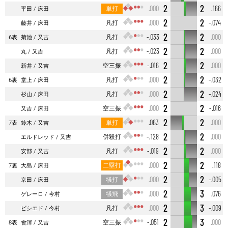
2
2
単打
.000
.166
平田
床田
2
2
凡打
.000
-.074
藤井
床田
2
2
凡打
-.033
.000
6表
菊池
又吉
2
2
凡打
-.023
.000
丸
又吉
2
2
空三振
-.016
.000
新井
又吉
2
2
凡打
.000
-.032
6裏
堂上
床田
2
2
凡打
.000
-.024
杉山
床田
2
2
空三振
.000
-.016
又吉
床田
2
2
単打
.063
.000
7表
鈴木
又吉
2
2
併殺打
-.128
.000
エルドレッド
又吉
2
2
凡打
-.019
.000
安部
又吉
2
2
二塁打
.000
.118
7裏
大島
床田
2
2
犠打
.000
-.005
京田
床田
2
3
犠飛
.000
.076
ゲレーロ
今村
2
3
凡打
.000
-.009
ビシエド
今村
2
3
空三振
-.051
.000
8表
會澤
又吉