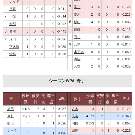
レッド
7
堂上
3
0
0
0
-0.122
庄司
0
0
0
0
-0.011
荒木
2
0
0
0
-0.226
7
小窪
1
0
0
0
-0.014
8
杉山
4
0
0
0
-0.085
安部
4
1
0
0
-0.042
遠藤
1
0
0
0
-0.111
8
會澤
5
0
0
0
-0.445
石川
1
0
0
0
-0.054
9
床田
2
0
0
0
-0.036
9
八木
1
0
0
0
-0.017
下水流
1
0
0
0
-0.030
木下拓
0
0
0
0
0.060
堂林
1
0
0
0
-0.038
溝脇
1
0
0
0
-0.031
又吉
2
0
0
0
-0.029
シーズンWPA -野手-
投球
被安
失
奪三
投球
被安
失
奪三
投手
WPA
投手
WPA
回
打
点
振
回
打
点
振
床田
6 1/3
9
3
6
-0.037
八木
3
4
2
2
-0.129
今村
0 2/3
0
0
0
-0.067
又吉
4 1/3
2
0
2
0.340
薮田
1
1
0
1
0.026
岡田
0 2/3
0
0
0
0.062
ジャク
田島
1
1
1
0
-0.225
1
1
0
1
0.126