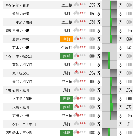
3
3
空三振
-.055
.000
10表
安部
岩瀬
3
3
凡打
-.041
.000
會澤
岩瀬
3
3
空三振
-.030
.000
下水流
岩瀬
3
3
凡打
.000
-.054
10裏
平田
中﨑
3
3
単打
.000
.060
藤井
中﨑
3
3
併殺打
.000
-.132
荒木
中﨑
3
3
四球
.088
.000
11表
田中
祖父江
3
3
凡打
-.011
.000
菊池
祖父江
3
3
凡打
-.094
.000
丸
祖父江
3
3
空三振
-.109
.000
天谷
祖父江
3
3
凡打
.000
-.054
11裏
石川
飯田
3
3
四球
.000
.060
木下拓
飯田
3
3
四球
.000
.073
大島
飯田
3
3
空三振
.000
-.094
京田
中田
3
3
凡打
.000
-.111
ゲレーロ
中田
3
3
死球
.088
.000
12表
鈴木
三ツ間