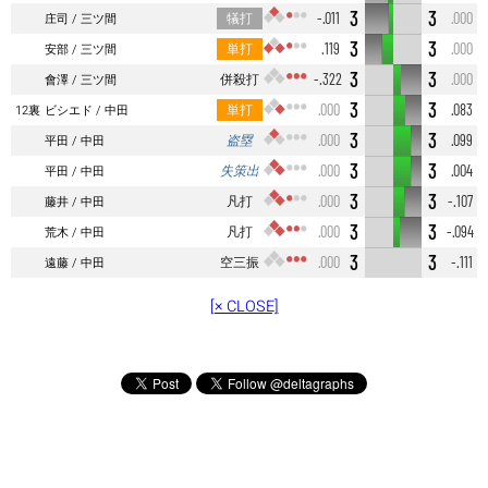
3
3
犠打
-.011
.000
庄司
三ツ間
3
3
単打
.119
.000
安部
三ツ間
3
3
併殺打
-.322
.000
會澤
三ツ間
3
3
単打
.000
.083
12裏
ビシエド
中田
3
3
盗塁
.000
.099
平田
中田
3
3
失策出
.000
.004
平田
中田
3
3
凡打
.000
-.107
藤井
中田
3
3
凡打
.000
-.094
荒木
中田
3
3
空三振
.000
-.111
遠藤
中田
[× CLOSE]