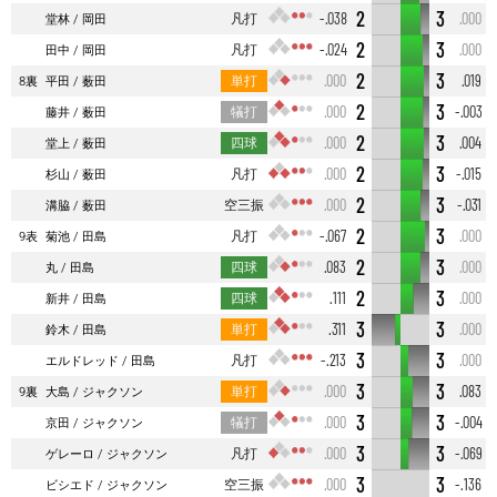
2
3
凡打
-.038
.000
堂林
岡田
2
3
凡打
-.024
.000
田中
岡田
2
3
単打
.000
.019
8裏
平田
薮田
2
3
犠打
.000
-.003
藤井
薮田
2
3
四球
.000
.004
堂上
薮田
2
3
凡打
.000
-.015
杉山
薮田
2
3
空三振
.000
-.031
溝脇
薮田
2
3
凡打
-.067
.000
9表
菊池
田島
2
3
四球
.083
.000
丸
田島
2
3
四球
.111
.000
新井
田島
3
3
単打
.311
.000
鈴木
田島
3
3
凡打
-.213
.000
エルドレッド
田島
3
3
単打
.000
.083
9裏
大島
ジャクソン
3
3
犠打
.000
-.004
京田
ジャクソン
3
3
凡打
.000
-.069
ゲレーロ
ジャクソン
3
3
空三振
.000
-.136
ビシエド
ジャクソン