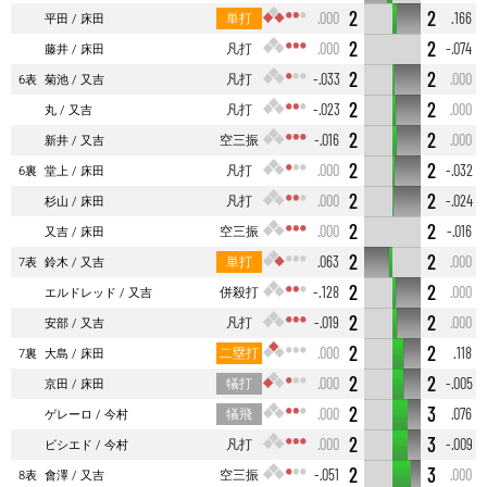
2
2
単打
.000
.166
平田
床田
2
2
凡打
.000
-.074
藤井
床田
2
2
凡打
-.033
.000
6表
菊池
又吉
2
2
凡打
-.023
.000
丸
又吉
2
2
空三振
-.016
.000
新井
又吉
2
2
凡打
.000
-.032
6裏
堂上
床田
2
2
凡打
.000
-.024
杉山
床田
2
2
空三振
.000
-.016
又吉
床田
2
2
単打
.063
.000
7表
鈴木
又吉
2
2
併殺打
-.128
.000
エルドレッド
又吉
2
2
凡打
-.019
.000
安部
又吉
2
2
二塁打
.000
.118
7裏
大島
床田
2
2
犠打
.000
-.005
京田
床田
2
3
犠飛
.000
.076
ゲレーロ
今村
2
3
凡打
.000
-.009
ビシエド
今村
2
3
空三振
-.051
.000
8表
會澤
又吉