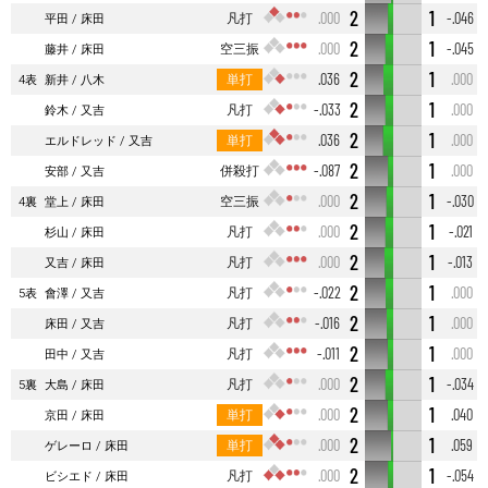
2
1
凡打
.000
-.046
平田
床田
2
1
空三振
.000
-.045
藤井
床田
2
1
単打
.036
.000
4表
新井
八木
2
1
凡打
-.033
.000
鈴木
又吉
2
1
単打
.036
.000
エルドレッド
又吉
2
1
併殺打
-.087
.000
安部
又吉
2
1
空三振
.000
-.030
4裏
堂上
床田
2
1
凡打
.000
-.021
杉山
床田
2
1
凡打
.000
-.013
又吉
床田
2
1
凡打
-.022
.000
5表
會澤
又吉
2
1
凡打
-.016
.000
床田
又吉
2
1
凡打
-.011
.000
田中
又吉
2
1
凡打
.000
-.034
5裏
大島
床田
2
1
単打
.000
.040
京田
床田
2
1
単打
.000
.059
ゲレーロ
床田
2
1
凡打
.000
-.054
ビシエド
床田