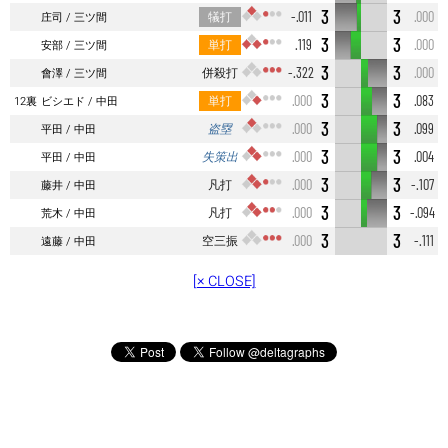
3
3
犠打
-.011
.000
庄司
三ツ間
3
3
単打
.119
.000
安部
三ツ間
3
3
併殺打
-.322
.000
會澤
三ツ間
3
3
単打
.000
.083
12裏
ビシエド
中田
3
3
盗塁
.000
.099
平田
中田
3
3
失策出
.000
.004
平田
中田
3
3
凡打
.000
-.107
藤井
中田
3
3
凡打
.000
-.094
荒木
中田
3
3
空三振
.000
-.111
遠藤
中田
[× CLOSE]