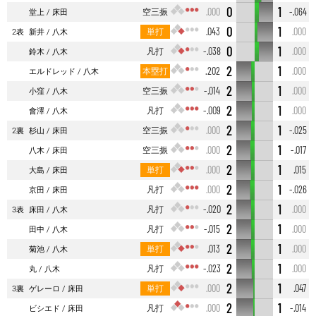
0
1
空三振
.000
-.064
堂上
床田
0
1
単打
.043
.000
2表
新井
八木
0
1
凡打
-.038
.000
鈴木
八木
2
1
本塁打
.202
.000
エルドレッド
八木
2
1
空三振
-.014
.000
小窪
八木
2
1
凡打
-.009
.000
會澤
八木
2
1
空三振
.000
-.025
2裏
杉山
床田
2
1
空三振
.000
-.017
八木
床田
2
1
単打
.000
.015
大島
床田
2
1
凡打
.000
-.026
京田
床田
2
1
凡打
-.020
.000
3表
床田
八木
2
1
凡打
-.015
.000
田中
八木
2
1
単打
.013
.000
菊池
八木
2
1
凡打
-.023
.000
丸
八木
2
1
単打
.000
.047
3裏
ゲレーロ
床田
2
1
凡打
.000
-.014
ビシエド
床田