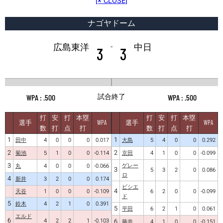
[× CLOSE]
ナゴヤドーム
-
広島東洋
中日
3
3
試合終了
.500
.500
打
安
打
本塁
打
安
打
本塁
選手
WPA
選手
WPA
数
打
点
打
数
打
点
打
1
1
田中
4
0
0
0
0.017
大島
5
4
0
0
0.292
2
2
菊池
5
1
0
0
-0.114
京田
4
1
0
0
-0.099
3
ゲレー
丸
4
0
0
0
-0.066
3
5
3
2
0
0.086
ロ
4
新井
3
2
0
0
0.174
ビシエ
4
天谷
1
0
0
0
-0.109
6
2
0
0
-0.099
ド
5
鈴木
4
2
1
0
0.391
5
平田
6
2
1
0
0.061
エルド
6
4
2
2
1
-0.103
6
藤井
4
1
0
0
-0.151