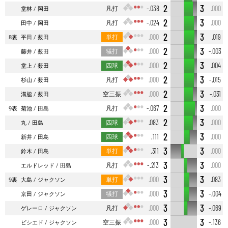
2
3
凡打
-.038
.000
堂林
岡田
2
3
凡打
-.024
.000
田中
岡田
2
3
単打
.000
.019
8裏
平田
薮田
2
3
犠打
.000
-.003
藤井
薮田
2
3
四球
.000
.004
堂上
薮田
2
3
凡打
.000
-.015
杉山
薮田
2
3
空三振
.000
-.031
溝脇
薮田
2
3
凡打
-.067
.000
9表
菊池
田島
2
3
四球
.083
.000
丸
田島
2
3
四球
.111
.000
新井
田島
3
3
単打
.311
.000
鈴木
田島
3
3
凡打
-.213
.000
エルドレッド
田島
3
3
単打
.000
.083
9裏
大島
ジャクソン
3
3
犠打
.000
-.004
京田
ジャクソン
3
3
凡打
.000
-.069
ゲレーロ
ジャクソン
3
3
空三振
.000
-.136
ビシエド
ジャクソン