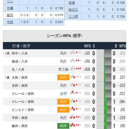
ソン
岩瀬
1
0
0
2
0.126
中﨑
1
1
0
0
0.126
祖父江
1
0
0
1
0.126
飯田
0 1/3
0
0
0
-0.079
三ツ間
1
1
0
0
0.126
中田
1 2/3
1
0
2
0.331
シーズンWPA -投手-
C
D
WPA
WPA
打者
/ 投手
0
0
凡打
-.021
.000
1表
田中
八木
0
0
凡打
-.016
.000
菊池
八木
0
0
空三振
-.009
.000
丸
八木
0
0
単打
.000
.037
1裏
大島
床田
0
0
凡打
.000
-.033
京田
床田
0
0
盗塁
.000
.023
ゲレーロ
床田
0
1
単打
.000
.084
ゲレーロ
床田
0
1
単打
.000
.031
ビシエド
床田
0
1
凡打
.000
-.028
平田
床田
0
1
四球
.000
.018
藤井
床田