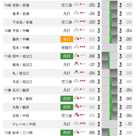
3
3
空三振
-.055
.000
10表
安部
岩瀬
3
3
凡打
-.041
.000
會澤
岩瀬
3
3
空三振
-.030
.000
下水流
岩瀬
3
3
凡打
.000
-.054
10裏
平田
中﨑
3
3
単打
.000
.060
藤井
中﨑
3
3
併殺打
.000
-.132
荒木
中﨑
3
3
四球
.088
.000
11表
田中
祖父江
3
3
凡打
-.011
.000
菊池
祖父江
3
3
凡打
-.094
.000
丸
祖父江
3
3
空三振
-.109
.000
天谷
祖父江
3
3
凡打
.000
-.054
11裏
石川
飯田
3
3
四球
.000
.060
木下拓
飯田
3
3
四球
.000
.073
大島
飯田
3
3
空三振
.000
-.094
京田
中田
3
3
凡打
.000
-.111
ゲレーロ
中田
3
3
死球
.088
.000
12表
鈴木
三ツ間