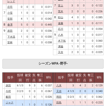
レッド
7
堂上
3
0
0
0
-0.122
庄司
0
0
0
0
-0.011
荒木
2
0
0
0
-0.226
7
小窪
1
0
0
0
-0.014
8
杉山
4
0
0
0
-0.085
安部
4
1
0
0
-0.042
遠藤
1
0
0
0
-0.111
8
會澤
5
0
0
0
-0.445
石川
1
0
0
0
-0.054
9
床田
2
0
0
0
-0.036
9
八木
1
0
0
0
-0.017
下水流
1
0
0
0
-0.030
木下拓
0
0
0
0
0.060
堂林
1
0
0
0
-0.038
溝脇
1
0
0
0
-0.031
又吉
2
0
0
0
-0.029
シーズンWPA -野手-
投球
被安
失
奪三
投球
被安
失
奪三
投手
WPA
投手
WPA
回
打
点
振
回
打
点
振
床田
6 1/3
9
3
6
-0.037
八木
3
4
2
2
-0.129
今村
0 2/3
0
0
0
-0.067
又吉
4 1/3
2
0
2
0.340
薮田
1
1
0
1
0.026
岡田
0 2/3
0
0
0
0.062
ジャク
田島
1
1
1
0
-0.225
1
1
0
1
0.126