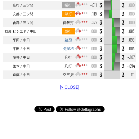
3
3
犠打
-.011
.000
庄司
三ツ間
3
3
単打
.119
.000
安部
三ツ間
3
3
併殺打
-.322
.000
會澤
三ツ間
3
3
単打
.000
.083
12裏
ビシエド
中田
3
3
盗塁
.000
.099
平田
中田
3
3
失策出
.000
.004
平田
中田
3
3
凡打
.000
-.107
藤井
中田
3
3
凡打
.000
-.094
荒木
中田
3
3
空三振
.000
-.111
遠藤
中田
[× CLOSE]