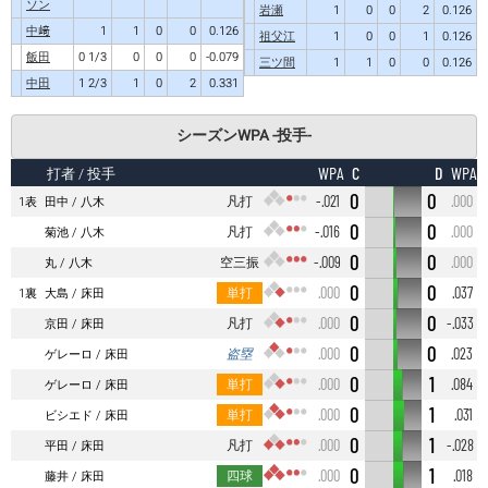
ソン
岩瀬
1
0
0
2
0.126
中﨑
1
1
0
0
0.126
祖父江
1
0
0
1
0.126
飯田
0 1/3
0
0
0
-0.079
三ツ間
1
1
0
0
0.126
中田
1 2/3
1
0
2
0.331
シーズンWPA -投手-
C
D
WPA
WPA
打者
/ 投手
0
0
凡打
-.021
.000
1表
田中
八木
0
0
凡打
-.016
.000
菊池
八木
0
0
空三振
-.009
.000
丸
八木
0
0
単打
.000
.037
1裏
大島
床田
0
0
凡打
.000
-.033
京田
床田
0
0
盗塁
.000
.023
ゲレーロ
床田
0
1
単打
.000
.084
ゲレーロ
床田
0
1
単打
.000
.031
ビシエド
床田
0
1
凡打
.000
-.028
平田
床田
0
1
四球
.000
.018
藤井
床田