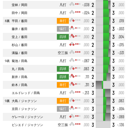
2
3
凡打
-.038
.000
堂林
岡田
2
3
凡打
-.024
.000
田中
岡田
2
3
単打
.000
.019
8裏
平田
薮田
2
3
犠打
.000
-.003
藤井
薮田
2
3
四球
.000
.004
堂上
薮田
2
3
凡打
.000
-.015
杉山
薮田
2
3
空三振
.000
-.031
溝脇
薮田
2
3
凡打
-.067
.000
9表
菊池
田島
2
3
四球
.083
.000
丸
田島
2
3
四球
.111
.000
新井
田島
3
3
単打
.311
.000
鈴木
田島
3
3
凡打
-.213
.000
エルドレッド
田島
3
3
単打
.000
.083
9裏
大島
ジャクソン
3
3
犠打
.000
-.004
京田
ジャクソン
3
3
凡打
.000
-.069
ゲレーロ
ジャクソン
3
3
空三振
.000
-.136
ビシエド
ジャクソン