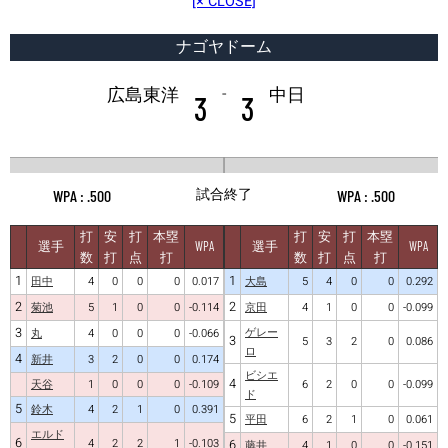
[× CLOSE]
ナゴヤドーム
-
広島東洋
中日
3
3
試合終了
.500
.500
打
安
打
本塁
打
安
打
本塁
選手
WPA
選手
WPA
数
打
点
打
数
打
点
打
1
1
田中
4
0
0
0
0.017
大島
5
4
0
0
0.292
2
2
菊池
5
1
0
0
-0.114
京田
4
1
0
0
-0.099
3
ゲレー
丸
4
0
0
0
-0.066
3
5
3
2
0
0.086
ロ
4
新井
3
2
0
0
0.174
ビシエ
4
天谷
1
0
0
0
-0.109
6
2
0
0
-0.099
ド
5
鈴木
4
2
1
0
0.391
5
平田
6
2
1
0
0.061
エルド
6
4
2
2
1
-0.103
6
藤井
4
1
0
0
-0.151