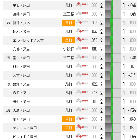
2
1
凡打
.000
-.046
平田
床田
2
1
空三振
.000
-.045
藤井
床田
2
1
単打
.036
.000
4表
新井
八木
2
1
凡打
-.033
.000
鈴木
又吉
2
1
単打
.036
.000
エルドレッド
又吉
2
1
併殺打
-.087
.000
安部
又吉
2
1
空三振
.000
-.030
4裏
堂上
床田
2
1
凡打
.000
-.021
杉山
床田
2
1
凡打
.000
-.013
又吉
床田
2
1
凡打
-.022
.000
5表
會澤
又吉
2
1
凡打
-.016
.000
床田
又吉
2
1
凡打
-.011
.000
田中
又吉
2
1
凡打
.000
-.034
5裏
大島
床田
2
1
単打
.000
.040
京田
床田
2
1
単打
.000
.059
ゲレーロ
床田
2
1
凡打
.000
-.054
ビシエド
床田