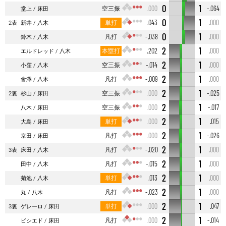
0
1
空三振
.000
-.064
堂上
床田
0
1
単打
.043
.000
2表
新井
八木
0
1
凡打
-.038
.000
鈴木
八木
2
1
本塁打
.202
.000
エルドレッド
八木
2
1
空三振
-.014
.000
小窪
八木
2
1
凡打
-.009
.000
會澤
八木
2
1
空三振
.000
-.025
2裏
杉山
床田
2
1
空三振
.000
-.017
八木
床田
2
1
単打
.000
.015
大島
床田
2
1
凡打
.000
-.026
京田
床田
2
1
凡打
-.020
.000
3表
床田
八木
2
1
凡打
-.015
.000
田中
八木
2
1
単打
.013
.000
菊池
八木
2
1
凡打
-.023
.000
丸
八木
2
1
単打
.000
.047
3裏
ゲレーロ
床田
2
1
凡打
.000
-.014
ビシエド
床田