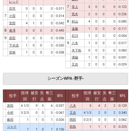
レッド
7
堂上
3
0
0
0
-0.122
庄司
0
0
0
0
-0.011
荒木
2
0
0
0
-0.226
7
小窪
1
0
0
0
-0.014
8
杉山
4
0
0
0
-0.085
安部
4
1
0
0
-0.042
遠藤
1
0
0
0
-0.111
8
會澤
5
0
0
0
-0.445
石川
1
0
0
0
-0.054
9
床田
2
0
0
0
-0.036
9
八木
1
0
0
0
-0.017
下水流
1
0
0
0
-0.030
木下拓
0
0
0
0
0.060
堂林
1
0
0
0
-0.038
溝脇
1
0
0
0
-0.031
又吉
2
0
0
0
-0.029
シーズンWPA -野手-
投球
被安
失
奪三
投球
被安
失
奪三
投手
WPA
投手
WPA
回
打
点
振
回
打
点
振
床田
6 1/3
9
3
6
-0.037
八木
3
4
2
2
-0.129
今村
0 2/3
0
0
0
-0.067
又吉
4 1/3
2
0
2
0.340
薮田
1
1
0
1
0.026
岡田
0 2/3
0
0
0
0.062
ジャク
田島
1
1
1
0
-0.225
1
1
0
1
0.126