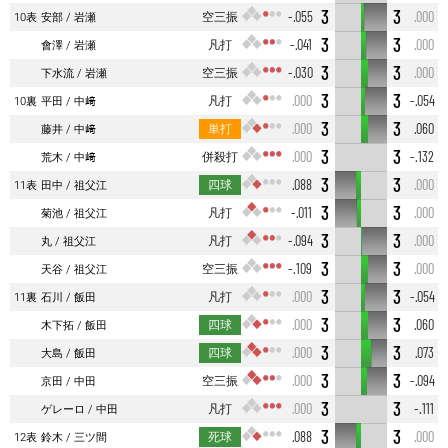
3
3
空三振
-.055
.000
10表
安部
岩瀬
3
3
凡打
-.041
.000
會澤
岩瀬
3
3
空三振
-.030
.000
下水流
岩瀬
3
3
凡打
.000
-.054
10裏
平田
中﨑
3
3
単打
.000
.060
藤井
中﨑
3
3
併殺打
.000
-.132
荒木
中﨑
3
3
四球
.088
.000
11表
田中
祖父江
3
3
凡打
-.011
.000
菊池
祖父江
3
3
凡打
-.094
.000
丸
祖父江
3
3
空三振
-.109
.000
天谷
祖父江
3
3
凡打
.000
-.054
11裏
石川
飯田
3
3
四球
.000
.060
木下拓
飯田
3
3
四球
.000
.073
大島
飯田
3
3
空三振
.000
-.094
京田
中田
3
3
凡打
.000
-.111
ゲレーロ
中田
3
3
死球
.088
.000
12表
鈴木
三ツ間