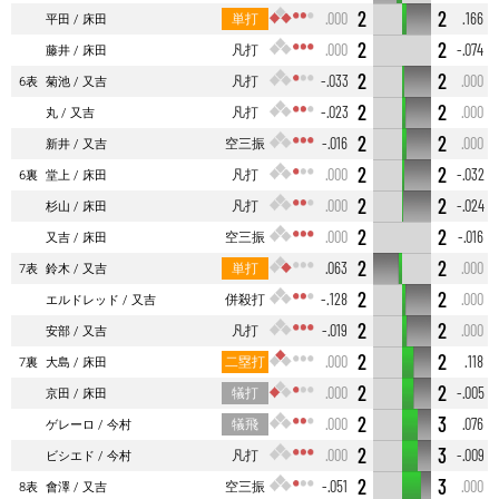
2
2
単打
.000
.166
平田
床田
2
2
凡打
.000
-.074
藤井
床田
2
2
凡打
-.033
.000
6表
菊池
又吉
2
2
凡打
-.023
.000
丸
又吉
2
2
空三振
-.016
.000
新井
又吉
2
2
凡打
.000
-.032
6裏
堂上
床田
2
2
凡打
.000
-.024
杉山
床田
2
2
空三振
.000
-.016
又吉
床田
2
2
単打
.063
.000
7表
鈴木
又吉
2
2
併殺打
-.128
.000
エルドレッド
又吉
2
2
凡打
-.019
.000
安部
又吉
2
2
二塁打
.000
.118
7裏
大島
床田
2
2
犠打
.000
-.005
京田
床田
2
3
犠飛
.000
.076
ゲレーロ
今村
2
3
凡打
.000
-.009
ビシエド
今村
2
3
空三振
-.051
.000
8表
會澤
又吉