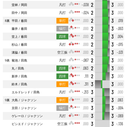
2
3
凡打
-.038
.000
堂林
岡田
2
3
凡打
-.024
.000
田中
岡田
2
3
単打
.000
.019
8裏
平田
薮田
2
3
犠打
.000
-.003
藤井
薮田
2
3
四球
.000
.004
堂上
薮田
2
3
凡打
.000
-.015
杉山
薮田
2
3
空三振
.000
-.031
溝脇
薮田
2
3
凡打
-.067
.000
9表
菊池
田島
2
3
四球
.083
.000
丸
田島
2
3
四球
.111
.000
新井
田島
3
3
単打
.311
.000
鈴木
田島
3
3
凡打
-.213
.000
エルドレッド
田島
3
3
単打
.000
.083
9裏
大島
ジャクソン
3
3
犠打
.000
-.004
京田
ジャクソン
3
3
凡打
.000
-.069
ゲレーロ
ジャクソン
3
3
空三振
.000
-.136
ビシエド
ジャクソン