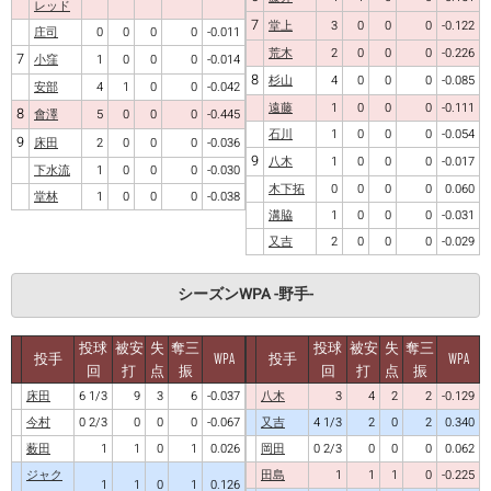
レッド
7
堂上
3
0
0
0
-0.122
庄司
0
0
0
0
-0.011
荒木
2
0
0
0
-0.226
7
小窪
1
0
0
0
-0.014
8
杉山
4
0
0
0
-0.085
安部
4
1
0
0
-0.042
遠藤
1
0
0
0
-0.111
8
會澤
5
0
0
0
-0.445
石川
1
0
0
0
-0.054
9
床田
2
0
0
0
-0.036
9
八木
1
0
0
0
-0.017
下水流
1
0
0
0
-0.030
木下拓
0
0
0
0
0.060
堂林
1
0
0
0
-0.038
溝脇
1
0
0
0
-0.031
又吉
2
0
0
0
-0.029
シーズンWPA -野手-
投球
被安
失
奪三
投球
被安
失
奪三
投手
WPA
投手
WPA
回
打
点
振
回
打
点
振
床田
6 1/3
9
3
6
-0.037
八木
3
4
2
2
-0.129
今村
0 2/3
0
0
0
-0.067
又吉
4 1/3
2
0
2
0.340
薮田
1
1
0
1
0.026
岡田
0 2/3
0
0
0
0.062
ジャク
田島
1
1
1
0
-0.225
1
1
0
1
0.126