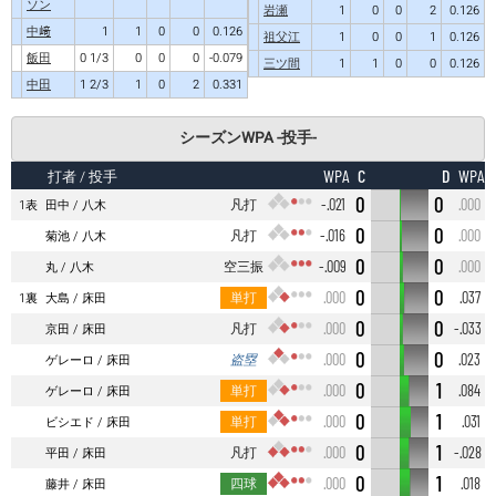
ソン
岩瀬
1
0
0
2
0.126
中﨑
1
1
0
0
0.126
祖父江
1
0
0
1
0.126
飯田
0 1/3
0
0
0
-0.079
三ツ間
1
1
0
0
0.126
中田
1 2/3
1
0
2
0.331
シーズンWPA -投手-
C
D
WPA
WPA
打者
/ 投手
0
0
凡打
-.021
.000
1表
田中
八木
0
0
凡打
-.016
.000
菊池
八木
0
0
空三振
-.009
.000
丸
八木
0
0
単打
.000
.037
1裏
大島
床田
0
0
凡打
.000
-.033
京田
床田
0
0
盗塁
.000
.023
ゲレーロ
床田
0
1
単打
.000
.084
ゲレーロ
床田
0
1
単打
.000
.031
ビシエド
床田
0
1
凡打
.000
-.028
平田
床田
0
1
四球
.000
.018
藤井
床田