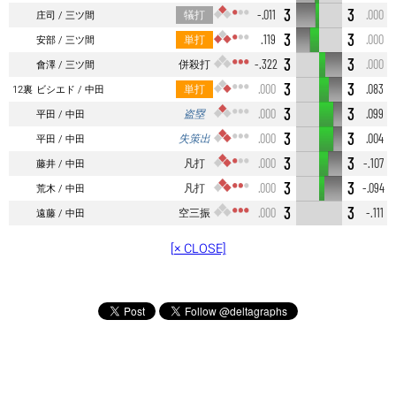
3
3
犠打
-.011
.000
庄司
三ツ間
3
3
単打
.119
.000
安部
三ツ間
3
3
併殺打
-.322
.000
會澤
三ツ間
3
3
単打
.000
.083
12裏
ビシエド
中田
3
3
盗塁
.000
.099
平田
中田
3
3
失策出
.000
.004
平田
中田
3
3
凡打
.000
-.107
藤井
中田
3
3
凡打
.000
-.094
荒木
中田
3
3
空三振
.000
-.111
遠藤
中田
[× CLOSE]