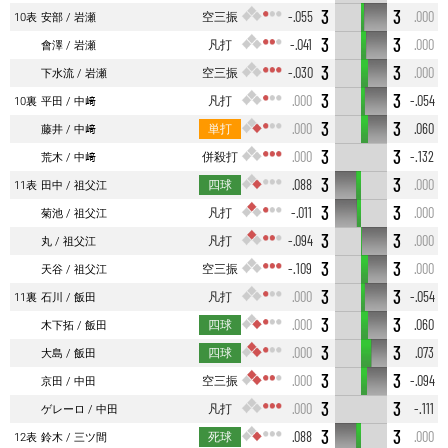
3
3
空三振
-.055
.000
10表
安部
岩瀬
3
3
凡打
-.041
.000
會澤
岩瀬
3
3
空三振
-.030
.000
下水流
岩瀬
3
3
凡打
.000
-.054
10裏
平田
中﨑
3
3
単打
.000
.060
藤井
中﨑
3
3
併殺打
.000
-.132
荒木
中﨑
3
3
四球
.088
.000
11表
田中
祖父江
3
3
凡打
-.011
.000
菊池
祖父江
3
3
凡打
-.094
.000
丸
祖父江
3
3
空三振
-.109
.000
天谷
祖父江
3
3
凡打
.000
-.054
11裏
石川
飯田
3
3
四球
.000
.060
木下拓
飯田
3
3
四球
.000
.073
大島
飯田
3
3
空三振
.000
-.094
京田
中田
3
3
凡打
.000
-.111
ゲレーロ
中田
3
3
死球
.088
.000
12表
鈴木
三ツ間