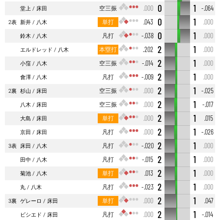
0
1
空三振
.000
-.064
堂上
床田
0
1
単打
.043
.000
2表
新井
八木
0
1
凡打
-.038
.000
鈴木
八木
2
1
本塁打
.202
.000
エルドレッド
八木
2
1
空三振
-.014
.000
小窪
八木
2
1
凡打
-.009
.000
會澤
八木
2
1
空三振
.000
-.025
2裏
杉山
床田
2
1
空三振
.000
-.017
八木
床田
2
1
単打
.000
.015
大島
床田
2
1
凡打
.000
-.026
京田
床田
2
1
凡打
-.020
.000
3表
床田
八木
2
1
凡打
-.015
.000
田中
八木
2
1
単打
.013
.000
菊池
八木
2
1
凡打
-.023
.000
丸
八木
2
1
単打
.000
.047
3裏
ゲレーロ
床田
2
1
凡打
.000
-.014
ビシエド
床田