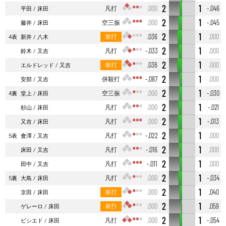
2
1
凡打
.000
-.046
平田
床田
2
1
空三振
.000
-.045
藤井
床田
2
1
単打
.036
.000
4表
新井
八木
2
1
凡打
-.033
.000
鈴木
又吉
2
1
単打
.036
.000
エルドレッド
又吉
2
1
併殺打
-.087
.000
安部
又吉
2
1
空三振
.000
-.030
4裏
堂上
床田
2
1
凡打
.000
-.021
杉山
床田
2
1
凡打
.000
-.013
又吉
床田
2
1
凡打
-.022
.000
5表
會澤
又吉
2
1
凡打
-.016
.000
床田
又吉
2
1
凡打
-.011
.000
田中
又吉
2
1
凡打
.000
-.034
5裏
大島
床田
2
1
単打
.000
.040
京田
床田
2
1
単打
.000
.059
ゲレーロ
床田
2
1
凡打
.000
-.054
ビシエド
床田