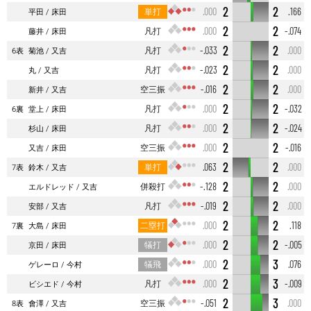
2
2
単打
.000
.166
平田
床田
2
2
凡打
.000
-.074
藤井
床田
2
2
凡打
-.033
.000
6表
菊池
又吉
2
2
凡打
-.023
.000
丸
又吉
2
2
空三振
-.016
.000
新井
又吉
2
2
凡打
.000
-.032
6裏
堂上
床田
2
2
凡打
.000
-.024
杉山
床田
2
2
空三振
.000
-.016
又吉
床田
2
2
単打
.063
.000
7表
鈴木
又吉
2
2
併殺打
-.128
.000
エルドレッド
又吉
2
2
凡打
-.019
.000
安部
又吉
2
2
二塁打
.000
.118
7裏
大島
床田
2
2
犠打
.000
-.005
京田
床田
2
3
犠飛
.000
.076
ゲレーロ
今村
2
3
凡打
.000
-.009
ビシエド
今村
2
3
空三振
-.051
.000
8表
會澤
又吉