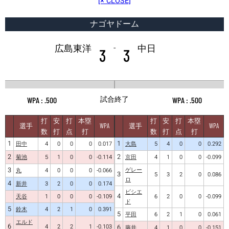
[× CLOSE]
ナゴヤドーム
-
広島東洋
中日
3
3
試合終了
.500
.500
打
安
打
本塁
打
安
打
本塁
選手
WPA
選手
WPA
数
打
点
打
数
打
点
打
1
1
田中
4
0
0
0
0.017
大島
5
4
0
0
0.292
2
2
菊池
5
1
0
0
-0.114
京田
4
1
0
0
-0.099
3
ゲレー
丸
4
0
0
0
-0.066
3
5
3
2
0
0.086
ロ
4
新井
3
2
0
0
0.174
ビシエ
4
天谷
1
0
0
0
-0.109
6
2
0
0
-0.099
ド
5
鈴木
4
2
1
0
0.391
5
平田
6
2
1
0
0.061
エルド
6
4
2
2
1
-0.103
6
藤井
4
1
0
0
-0.151