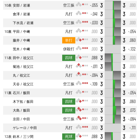
3
3
空三振
-.055
.000
10表
安部
岩瀬
3
3
凡打
-.041
.000
會澤
岩瀬
3
3
空三振
-.030
.000
下水流
岩瀬
3
3
凡打
.000
-.054
10裏
平田
中﨑
3
3
単打
.000
.060
藤井
中﨑
3
3
併殺打
.000
-.132
荒木
中﨑
3
3
四球
.088
.000
11表
田中
祖父江
3
3
凡打
-.011
.000
菊池
祖父江
3
3
凡打
-.094
.000
丸
祖父江
3
3
空三振
-.109
.000
天谷
祖父江
3
3
凡打
.000
-.054
11裏
石川
飯田
3
3
四球
.000
.060
木下拓
飯田
3
3
四球
.000
.073
大島
飯田
3
3
空三振
.000
-.094
京田
中田
3
3
凡打
.000
-.111
ゲレーロ
中田
3
3
死球
.088
.000
12表
鈴木
三ツ間