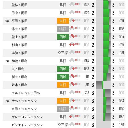
2
3
凡打
-.038
.000
堂林
岡田
2
3
凡打
-.024
.000
田中
岡田
2
3
単打
.000
.019
8裏
平田
薮田
2
3
犠打
.000
-.003
藤井
薮田
2
3
四球
.000
.004
堂上
薮田
2
3
凡打
.000
-.015
杉山
薮田
2
3
空三振
.000
-.031
溝脇
薮田
2
3
凡打
-.067
.000
9表
菊池
田島
2
3
四球
.083
.000
丸
田島
2
3
四球
.111
.000
新井
田島
3
3
単打
.311
.000
鈴木
田島
3
3
凡打
-.213
.000
エルドレッド
田島
3
3
単打
.000
.083
9裏
大島
ジャクソン
3
3
犠打
.000
-.004
京田
ジャクソン
3
3
凡打
.000
-.069
ゲレーロ
ジャクソン
3
3
空三振
.000
-.136
ビシエド
ジャクソン