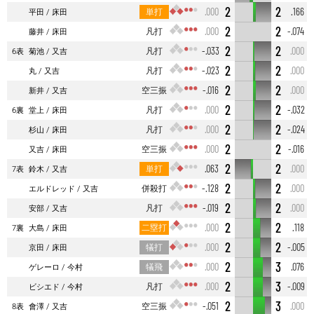
2
2
単打
.000
.166
平田
床田
2
2
凡打
.000
-.074
藤井
床田
2
2
凡打
-.033
.000
6表
菊池
又吉
2
2
凡打
-.023
.000
丸
又吉
2
2
空三振
-.016
.000
新井
又吉
2
2
凡打
.000
-.032
6裏
堂上
床田
2
2
凡打
.000
-.024
杉山
床田
2
2
空三振
.000
-.016
又吉
床田
2
2
単打
.063
.000
7表
鈴木
又吉
2
2
併殺打
-.128
.000
エルドレッド
又吉
2
2
凡打
-.019
.000
安部
又吉
2
2
二塁打
.000
.118
7裏
大島
床田
2
2
犠打
.000
-.005
京田
床田
2
3
犠飛
.000
.076
ゲレーロ
今村
2
3
凡打
.000
-.009
ビシエド
今村
2
3
空三振
-.051
.000
8表
會澤
又吉