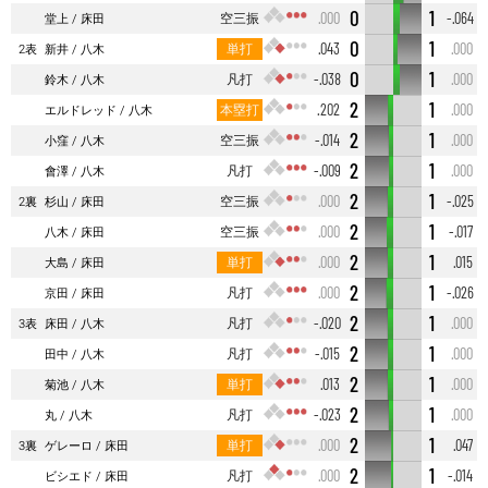
0
1
空三振
.000
-.064
堂上
床田
0
1
単打
.043
.000
2表
新井
八木
0
1
凡打
-.038
.000
鈴木
八木
2
1
本塁打
.202
.000
エルドレッド
八木
2
1
空三振
-.014
.000
小窪
八木
2
1
凡打
-.009
.000
會澤
八木
2
1
空三振
.000
-.025
2裏
杉山
床田
2
1
空三振
.000
-.017
八木
床田
2
1
単打
.000
.015
大島
床田
2
1
凡打
.000
-.026
京田
床田
2
1
凡打
-.020
.000
3表
床田
八木
2
1
凡打
-.015
.000
田中
八木
2
1
単打
.013
.000
菊池
八木
2
1
凡打
-.023
.000
丸
八木
2
1
単打
.000
.047
3裏
ゲレーロ
床田
2
1
凡打
.000
-.014
ビシエド
床田