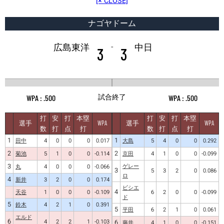
[× CLOSE]
ナゴヤドーム
-
広島東洋
中日
3
3
試合終了
.500
.500
打
安
打
本塁
打
安
打
本塁
選手
WPA
選手
WPA
数
打
点
打
数
打
点
打
1
1
田中
4
0
0
0
0.017
大島
5
4
0
0
0.292
2
2
菊池
5
1
0
0
-0.114
京田
4
1
0
0
-0.099
3
ゲレー
丸
4
0
0
0
-0.066
3
5
3
2
0
0.086
ロ
4
新井
3
2
0
0
0.174
ビシエ
4
天谷
1
0
0
0
-0.109
6
2
0
0
-0.099
ド
5
鈴木
4
2
1
0
0.391
5
平田
6
2
1
0
0.061
エルド
6
4
2
2
1
-0.103
6
藤井
4
1
0
0
-0.151