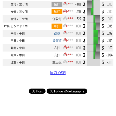
3
3
犠打
-.011
.000
庄司
三ツ間
3
3
単打
.119
.000
安部
三ツ間
3
3
併殺打
-.322
.000
會澤
三ツ間
3
3
単打
.000
.083
12裏
ビシエド
中田
3
3
盗塁
.000
.099
平田
中田
3
3
失策出
.000
.004
平田
中田
3
3
凡打
.000
-.107
藤井
中田
3
3
凡打
.000
-.094
荒木
中田
3
3
空三振
.000
-.111
遠藤
中田
[× CLOSE]