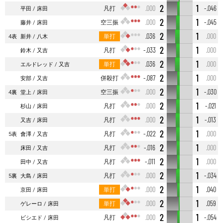
2
1
凡打
.000
-.046
平田
床田
2
1
空三振
.000
-.045
藤井
床田
2
1
単打
.036
.000
4表
新井
八木
2
1
凡打
-.033
.000
鈴木
又吉
2
1
単打
.036
.000
エルドレッド
又吉
2
1
併殺打
-.087
.000
安部
又吉
2
1
空三振
.000
-.030
4裏
堂上
床田
2
1
凡打
.000
-.021
杉山
床田
2
1
凡打
.000
-.013
又吉
床田
2
1
凡打
-.022
.000
5表
會澤
又吉
2
1
凡打
-.016
.000
床田
又吉
2
1
凡打
-.011
.000
田中
又吉
2
1
凡打
.000
-.034
5裏
大島
床田
2
1
単打
.000
.040
京田
床田
2
1
単打
.000
.059
ゲレーロ
床田
2
1
凡打
.000
-.054
ビシエド
床田