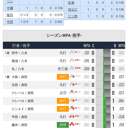
ソン
岩瀬
1
0
0
2
0.126
中﨑
1
1
0
0
0.126
祖父江
1
0
0
1
0.126
飯田
0 1/3
0
0
0
-0.079
三ツ間
1
1
0
0
0.126
中田
1 2/3
1
0
2
0.331
シーズンWPA -投手-
C
D
WPA
WPA
打者
/ 投手
0
0
凡打
-.021
.000
1表
田中
八木
0
0
凡打
-.016
.000
菊池
八木
0
0
空三振
-.009
.000
丸
八木
0
0
単打
.000
.037
1裏
大島
床田
0
0
凡打
.000
-.033
京田
床田
0
0
盗塁
.000
.023
ゲレーロ
床田
0
1
単打
.000
.084
ゲレーロ
床田
0
1
単打
.000
.031
ビシエド
床田
0
1
凡打
.000
-.028
平田
床田
0
1
四球
.000
.018
藤井
床田