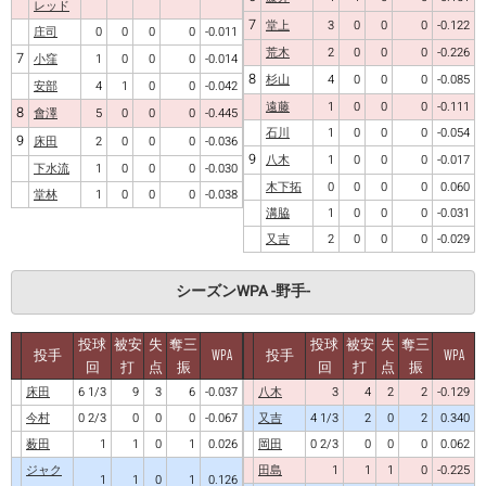
レッド
7
堂上
3
0
0
0
-0.122
庄司
0
0
0
0
-0.011
荒木
2
0
0
0
-0.226
7
小窪
1
0
0
0
-0.014
8
杉山
4
0
0
0
-0.085
安部
4
1
0
0
-0.042
遠藤
1
0
0
0
-0.111
8
會澤
5
0
0
0
-0.445
石川
1
0
0
0
-0.054
9
床田
2
0
0
0
-0.036
9
八木
1
0
0
0
-0.017
下水流
1
0
0
0
-0.030
木下拓
0
0
0
0
0.060
堂林
1
0
0
0
-0.038
溝脇
1
0
0
0
-0.031
又吉
2
0
0
0
-0.029
シーズンWPA -野手-
投球
被安
失
奪三
投球
被安
失
奪三
投手
WPA
投手
WPA
回
打
点
振
回
打
点
振
床田
6 1/3
9
3
6
-0.037
八木
3
4
2
2
-0.129
今村
0 2/3
0
0
0
-0.067
又吉
4 1/3
2
0
2
0.340
薮田
1
1
0
1
0.026
岡田
0 2/3
0
0
0
0.062
ジャク
田島
1
1
1
0
-0.225
1
1
0
1
0.126