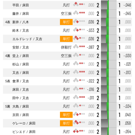
2
1
凡打
.000
-.046
平田
床田
2
1
空三振
.000
-.045
藤井
床田
2
1
単打
.036
.000
4表
新井
八木
2
1
凡打
-.033
.000
鈴木
又吉
2
1
単打
.036
.000
エルドレッド
又吉
2
1
併殺打
-.087
.000
安部
又吉
2
1
空三振
.000
-.030
4裏
堂上
床田
2
1
凡打
.000
-.021
杉山
床田
2
1
凡打
.000
-.013
又吉
床田
2
1
凡打
-.022
.000
5表
會澤
又吉
2
1
凡打
-.016
.000
床田
又吉
2
1
凡打
-.011
.000
田中
又吉
2
1
凡打
.000
-.034
5裏
大島
床田
2
1
単打
.000
.040
京田
床田
2
1
単打
.000
.059
ゲレーロ
床田
2
1
凡打
.000
-.054
ビシエド
床田