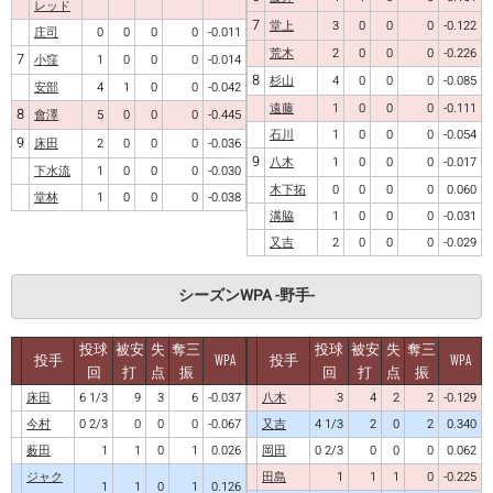
レッド
7
堂上
3
0
0
0
-0.122
庄司
0
0
0
0
-0.011
荒木
2
0
0
0
-0.226
7
小窪
1
0
0
0
-0.014
8
杉山
4
0
0
0
-0.085
安部
4
1
0
0
-0.042
遠藤
1
0
0
0
-0.111
8
會澤
5
0
0
0
-0.445
石川
1
0
0
0
-0.054
9
床田
2
0
0
0
-0.036
9
八木
1
0
0
0
-0.017
下水流
1
0
0
0
-0.030
木下拓
0
0
0
0
0.060
堂林
1
0
0
0
-0.038
溝脇
1
0
0
0
-0.031
又吉
2
0
0
0
-0.029
シーズンWPA -野手-
投球
被安
失
奪三
投球
被安
失
奪三
投手
WPA
投手
WPA
回
打
点
振
回
打
点
振
床田
6 1/3
9
3
6
-0.037
八木
3
4
2
2
-0.129
今村
0 2/3
0
0
0
-0.067
又吉
4 1/3
2
0
2
0.340
薮田
1
1
0
1
0.026
岡田
0 2/3
0
0
0
0.062
ジャク
田島
1
1
1
0
-0.225
1
1
0
1
0.126