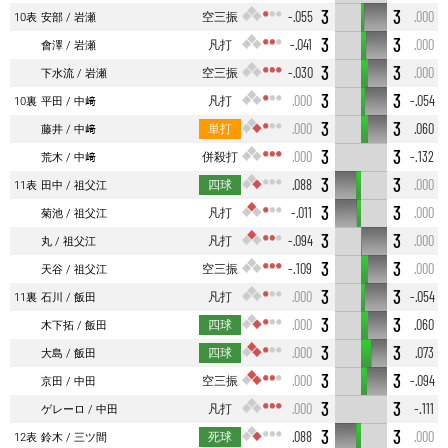
3
3
空三振
-.055
.000
10表
安部
岩瀬
3
3
凡打
-.041
.000
會澤
岩瀬
3
3
空三振
-.030
.000
下水流
岩瀬
3
3
凡打
.000
-.054
10裏
平田
中﨑
3
3
単打
.000
.060
藤井
中﨑
3
3
併殺打
.000
-.132
荒木
中﨑
3
3
四球
.088
.000
11表
田中
祖父江
3
3
凡打
-.011
.000
菊池
祖父江
3
3
凡打
-.094
.000
丸
祖父江
3
3
空三振
-.109
.000
天谷
祖父江
3
3
凡打
.000
-.054
11裏
石川
飯田
3
3
四球
.000
.060
木下拓
飯田
3
3
四球
.000
.073
大島
飯田
3
3
空三振
.000
-.094
京田
中田
3
3
凡打
.000
-.111
ゲレーロ
中田
3
3
死球
.088
.000
12表
鈴木
三ツ間