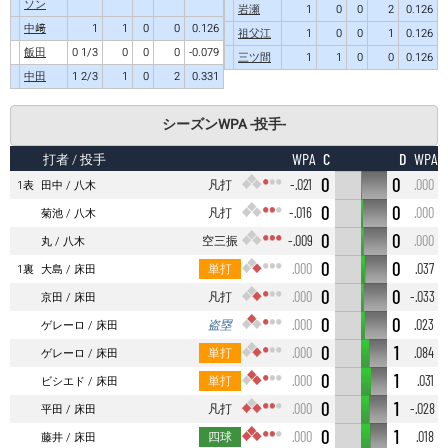
ソン
岩瀬
1
0
0
2
0.126
中﨑
1
1
0
0
0.126
祖父江
1
0
0
1
0.126
飯田
0 1/3
0
0
0
-0.079
三ツ間
1
1
0
0
0.126
中田
1 2/3
1
0
2
0.331
シーズンWPA -投手-
C
D
WPA
WPA
打者
/ 投手
0
0
凡打
-.021
.000
1表
田中
八木
0
0
凡打
-.016
.000
菊池
八木
0
0
空三振
-.009
.000
丸
八木
0
0
単打
.000
.037
1裏
大島
床田
0
0
凡打
.000
-.033
京田
床田
0
0
盗塁
.000
.023
ゲレーロ
床田
0
1
単打
.000
.084
ゲレーロ
床田
0
1
単打
.000
.031
ビシエド
床田
0
1
凡打
.000
-.028
平田
床田
0
1
四球
.000
.018
藤井
床田