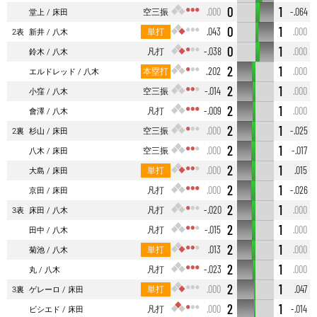
0
1
空三振
.000
-.064
堂上
床田
0
1
単打
.043
.000
2表
新井
八木
0
1
凡打
-.038
.000
鈴木
八木
2
1
本塁打
.202
.000
エルドレッド
八木
2
1
空三振
-.014
.000
小窪
八木
2
1
凡打
-.009
.000
會澤
八木
2
1
空三振
.000
-.025
2裏
杉山
床田
2
1
空三振
.000
-.017
八木
床田
2
1
単打
.000
.015
大島
床田
2
1
凡打
.000
-.026
京田
床田
2
1
凡打
-.020
.000
3表
床田
八木
2
1
凡打
-.015
.000
田中
八木
2
1
単打
.013
.000
菊池
八木
2
1
凡打
-.023
.000
丸
八木
2
1
単打
.000
.047
3裏
ゲレーロ
床田
2
1
凡打
.000
-.014
ビシエド
床田