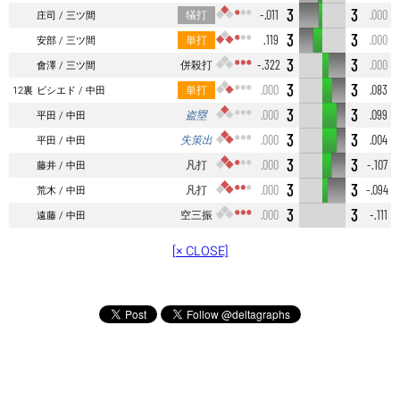
3
3
犠打
-.011
.000
庄司
三ツ間
3
3
単打
.119
.000
安部
三ツ間
3
3
併殺打
-.322
.000
會澤
三ツ間
3
3
単打
.000
.083
12裏
ビシエド
中田
3
3
盗塁
.000
.099
平田
中田
3
3
失策出
.000
.004
平田
中田
3
3
凡打
.000
-.107
藤井
中田
3
3
凡打
.000
-.094
荒木
中田
3
3
空三振
.000
-.111
遠藤
中田
[× CLOSE]