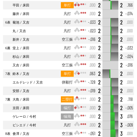
2
2
単打
.000
.166
平田
床田
2
2
凡打
.000
-.074
藤井
床田
2
2
凡打
-.033
.000
6表
菊池
又吉
2
2
凡打
-.023
.000
丸
又吉
2
2
空三振
-.016
.000
新井
又吉
2
2
凡打
.000
-.032
6裏
堂上
床田
2
2
凡打
.000
-.024
杉山
床田
2
2
空三振
.000
-.016
又吉
床田
2
2
単打
.063
.000
7表
鈴木
又吉
2
2
併殺打
-.128
.000
エルドレッド
又吉
2
2
凡打
-.019
.000
安部
又吉
2
2
二塁打
.000
.118
7裏
大島
床田
2
2
犠打
.000
-.005
京田
床田
2
3
犠飛
.000
.076
ゲレーロ
今村
2
3
凡打
.000
-.009
ビシエド
今村
2
3
空三振
-.051
.000
8表
會澤
又吉