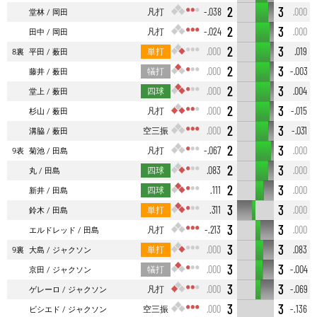
2
3
凡打
-.038
.000
堂林
岡田
2
3
凡打
-.024
.000
田中
岡田
2
3
単打
.000
.019
8裏
平田
薮田
2
3
犠打
.000
-.003
藤井
薮田
2
3
四球
.000
.004
堂上
薮田
2
3
凡打
.000
-.015
杉山
薮田
2
3
空三振
.000
-.031
溝脇
薮田
2
3
凡打
-.067
.000
9表
菊池
田島
2
3
四球
.083
.000
丸
田島
2
3
四球
.111
.000
新井
田島
3
3
単打
.311
.000
鈴木
田島
3
3
凡打
-.213
.000
エルドレッド
田島
3
3
単打
.000
.083
9裏
大島
ジャクソン
3
3
犠打
.000
-.004
京田
ジャクソン
3
3
凡打
.000
-.069
ゲレーロ
ジャクソン
3
3
空三振
.000
-.136
ビシエド
ジャクソン