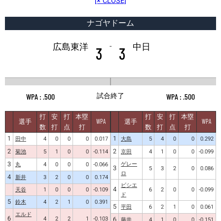
[× CLOSE]
ナゴヤドーム
-
広島東洋
中日
3
3
試合終了
.500
.500
打
安
打
本塁
打
安
打
本塁
選手
WPA
選手
WPA
数
打
点
打
数
打
点
打
1
1
田中
4
0
0
0
0.017
大島
5
4
0
0
0.292
2
2
菊池
5
1
0
0
-0.114
京田
4
1
0
0
-0.099
3
ゲレー
丸
4
0
0
0
-0.066
3
5
3
2
0
0.086
ロ
4
新井
3
2
0
0
0.174
ビシエ
4
天谷
1
0
0
0
-0.109
6
2
0
0
-0.099
ド
5
鈴木
4
2
1
0
0.391
5
平田
6
2
1
0
0.061
エルド
6
4
2
2
1
-0.103
6
藤井
4
1
0
0
-0.151