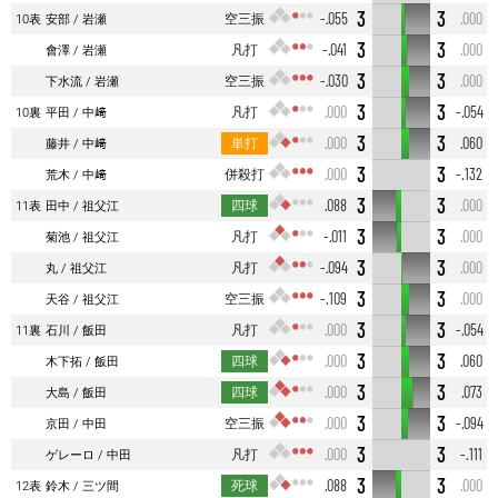
3
3
空三振
-.055
.000
10表
安部
岩瀬
3
3
凡打
-.041
.000
會澤
岩瀬
3
3
空三振
-.030
.000
下水流
岩瀬
3
3
凡打
.000
-.054
10裏
平田
中﨑
3
3
単打
.000
.060
藤井
中﨑
3
3
併殺打
.000
-.132
荒木
中﨑
3
3
四球
.088
.000
11表
田中
祖父江
3
3
凡打
-.011
.000
菊池
祖父江
3
3
凡打
-.094
.000
丸
祖父江
3
3
空三振
-.109
.000
天谷
祖父江
3
3
凡打
.000
-.054
11裏
石川
飯田
3
3
四球
.000
.060
木下拓
飯田
3
3
四球
.000
.073
大島
飯田
3
3
空三振
.000
-.094
京田
中田
3
3
凡打
.000
-.111
ゲレーロ
中田
3
3
死球
.088
.000
12表
鈴木
三ツ間