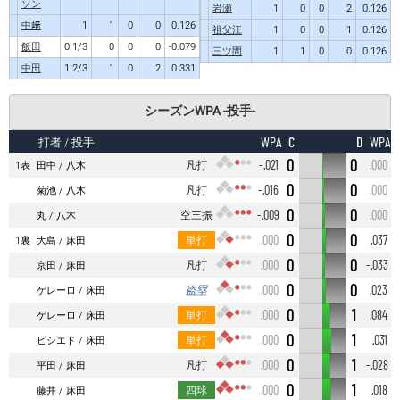
ソン
岩瀬
1
0
0
2
0.126
中﨑
1
1
0
0
0.126
祖父江
1
0
0
1
0.126
飯田
0 1/3
0
0
0
-0.079
三ツ間
1
1
0
0
0.126
中田
1 2/3
1
0
2
0.331
シーズンWPA -投手-
C
D
WPA
WPA
打者
/ 投手
0
0
凡打
-.021
.000
1表
田中
八木
0
0
凡打
-.016
.000
菊池
八木
0
0
空三振
-.009
.000
丸
八木
0
0
単打
.000
.037
1裏
大島
床田
0
0
凡打
.000
-.033
京田
床田
0
0
盗塁
.000
.023
ゲレーロ
床田
0
1
単打
.000
.084
ゲレーロ
床田
0
1
単打
.000
.031
ビシエド
床田
0
1
凡打
.000
-.028
平田
床田
0
1
四球
.000
.018
藤井
床田