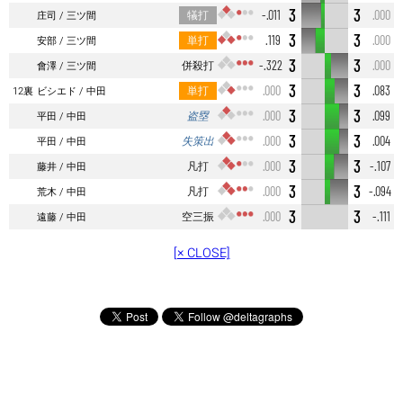
3
3
犠打
-.011
.000
庄司
三ツ間
3
3
単打
.119
.000
安部
三ツ間
3
3
併殺打
-.322
.000
會澤
三ツ間
3
3
単打
.000
.083
12裏
ビシエド
中田
3
3
盗塁
.000
.099
平田
中田
3
3
失策出
.000
.004
平田
中田
3
3
凡打
.000
-.107
藤井
中田
3
3
凡打
.000
-.094
荒木
中田
3
3
空三振
.000
-.111
遠藤
中田
[× CLOSE]