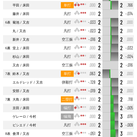
2
2
単打
.000
.166
平田
床田
2
2
凡打
.000
-.074
藤井
床田
2
2
凡打
-.033
.000
6表
菊池
又吉
2
2
凡打
-.023
.000
丸
又吉
2
2
空三振
-.016
.000
新井
又吉
2
2
凡打
.000
-.032
6裏
堂上
床田
2
2
凡打
.000
-.024
杉山
床田
2
2
空三振
.000
-.016
又吉
床田
2
2
単打
.063
.000
7表
鈴木
又吉
2
2
併殺打
-.128
.000
エルドレッド
又吉
2
2
凡打
-.019
.000
安部
又吉
2
2
二塁打
.000
.118
7裏
大島
床田
2
2
犠打
.000
-.005
京田
床田
2
3
犠飛
.000
.076
ゲレーロ
今村
2
3
凡打
.000
-.009
ビシエド
今村
2
3
空三振
-.051
.000
8表
會澤
又吉