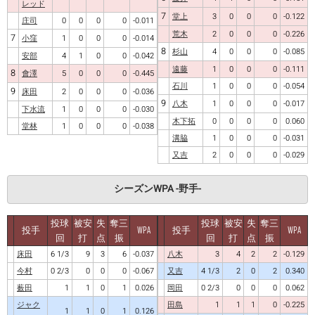
レッド
7
堂上
3
0
0
0
-0.122
庄司
0
0
0
0
-0.011
荒木
2
0
0
0
-0.226
7
小窪
1
0
0
0
-0.014
8
杉山
4
0
0
0
-0.085
安部
4
1
0
0
-0.042
遠藤
1
0
0
0
-0.111
8
會澤
5
0
0
0
-0.445
石川
1
0
0
0
-0.054
9
床田
2
0
0
0
-0.036
9
八木
1
0
0
0
-0.017
下水流
1
0
0
0
-0.030
木下拓
0
0
0
0
0.060
堂林
1
0
0
0
-0.038
溝脇
1
0
0
0
-0.031
又吉
2
0
0
0
-0.029
シーズンWPA -野手-
投球
被安
失
奪三
投球
被安
失
奪三
投手
WPA
投手
WPA
回
打
点
振
回
打
点
振
床田
6 1/3
9
3
6
-0.037
八木
3
4
2
2
-0.129
今村
0 2/3
0
0
0
-0.067
又吉
4 1/3
2
0
2
0.340
薮田
1
1
0
1
0.026
岡田
0 2/3
0
0
0
0.062
ジャク
田島
1
1
1
0
-0.225
1
1
0
1
0.126