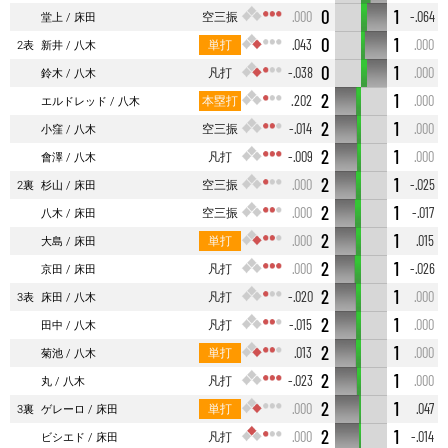
0
1
空三振
.000
-.064
堂上
床田
0
1
単打
.043
.000
2表
新井
八木
0
1
凡打
-.038
.000
鈴木
八木
2
1
本塁打
.202
.000
エルドレッド
八木
2
1
空三振
-.014
.000
小窪
八木
2
1
凡打
-.009
.000
會澤
八木
2
1
空三振
.000
-.025
2裏
杉山
床田
2
1
空三振
.000
-.017
八木
床田
2
1
単打
.000
.015
大島
床田
2
1
凡打
.000
-.026
京田
床田
2
1
凡打
-.020
.000
3表
床田
八木
2
1
凡打
-.015
.000
田中
八木
2
1
単打
.013
.000
菊池
八木
2
1
凡打
-.023
.000
丸
八木
2
1
単打
.000
.047
3裏
ゲレーロ
床田
2
1
凡打
.000
-.014
ビシエド
床田