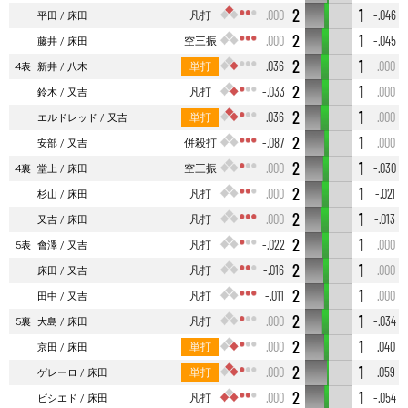
2
1
凡打
.000
-.046
平田
床田
2
1
空三振
.000
-.045
藤井
床田
2
1
単打
.036
.000
4表
新井
八木
2
1
凡打
-.033
.000
鈴木
又吉
2
1
単打
.036
.000
エルドレッド
又吉
2
1
併殺打
-.087
.000
安部
又吉
2
1
空三振
.000
-.030
4裏
堂上
床田
2
1
凡打
.000
-.021
杉山
床田
2
1
凡打
.000
-.013
又吉
床田
2
1
凡打
-.022
.000
5表
會澤
又吉
2
1
凡打
-.016
.000
床田
又吉
2
1
凡打
-.011
.000
田中
又吉
2
1
凡打
.000
-.034
5裏
大島
床田
2
1
単打
.000
.040
京田
床田
2
1
単打
.000
.059
ゲレーロ
床田
2
1
凡打
.000
-.054
ビシエド
床田