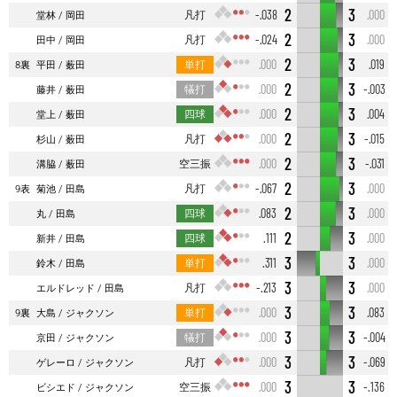
2
3
凡打
-.038
.000
堂林
岡田
2
3
凡打
-.024
.000
田中
岡田
2
3
単打
.000
.019
8裏
平田
薮田
2
3
犠打
.000
-.003
藤井
薮田
2
3
四球
.000
.004
堂上
薮田
2
3
凡打
.000
-.015
杉山
薮田
2
3
空三振
.000
-.031
溝脇
薮田
2
3
凡打
-.067
.000
9表
菊池
田島
2
3
四球
.083
.000
丸
田島
2
3
四球
.111
.000
新井
田島
3
3
単打
.311
.000
鈴木
田島
3
3
凡打
-.213
.000
エルドレッド
田島
3
3
単打
.000
.083
9裏
大島
ジャクソン
3
3
犠打
.000
-.004
京田
ジャクソン
3
3
凡打
.000
-.069
ゲレーロ
ジャクソン
3
3
空三振
.000
-.136
ビシエド
ジャクソン