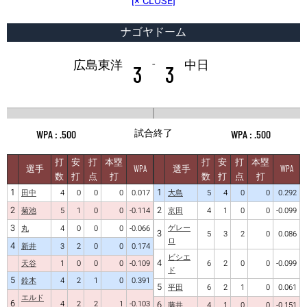
[× CLOSE]
ナゴヤドーム
-
広島東洋
中日
3
3
試合終了
.500
.500
打
安
打
本塁
打
安
打
本塁
選手
WPA
選手
WPA
数
打
点
打
数
打
点
打
1
1
田中
4
0
0
0
0.017
大島
5
4
0
0
0.292
2
2
菊池
5
1
0
0
-0.114
京田
4
1
0
0
-0.099
3
ゲレー
丸
4
0
0
0
-0.066
3
5
3
2
0
0.086
ロ
4
新井
3
2
0
0
0.174
ビシエ
4
天谷
1
0
0
0
-0.109
6
2
0
0
-0.099
ド
5
鈴木
4
2
1
0
0.391
5
平田
6
2
1
0
0.061
エルド
6
4
2
2
1
-0.103
6
藤井
4
1
0
0
-0.151