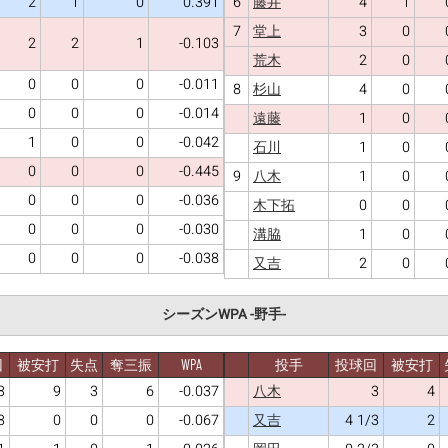
2
1
0
0.391
6
4
1
藤井
7
3
0
堂上
2
2
1
-0.103
2
0
荒木
0
0
0
-0.011
8
4
0
杉山
0
0
0
-0.014
1
0
遠藤
1
0
0
-0.042
1
0
石川
0
0
0
-0.445
9
1
0
八木
0
0
0
-0.036
0
0
木下拓
0
0
0
-0.030
1
0
溝脇
0
0
0
-0.038
2
0
又吉
シーズンWPA -野手-
回
被安打
失点
奪三振
WPA
投手
投球回
被安打
3
9
3
6
-0.037
3
4
八木
3
0
0
0
-0.067
4 1/3
2
又吉