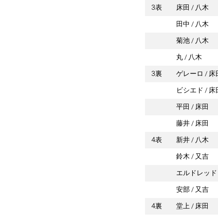
3表
床田
八木
田中
八木
菊池
八木
丸
八木
3裏
ゲレーロ
床
ビシエド
床
平田
床田
藤井
床田
4表
新井
八木
鈴木
又吉
エルドレッド
安部
又吉
4裏
堂上
床田