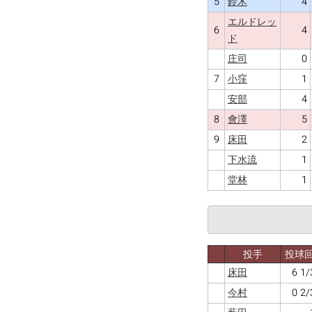
5
4
鈴木
エルドレッ
6
4
ド
0
庄司
7
1
小窪
4
安部
8
5
會澤
9
2
床田
1
下水流
1
堂林
投手
投球
6 1/
床田
0 2/
今村