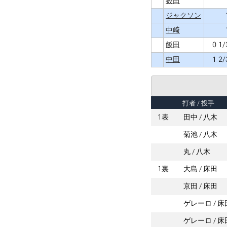
薮田
ジャクソン
中﨑
0 1/
飯田
1 2/
中田
打者
/ 投手
1表
田中
八木
菊池
八木
丸
八木
1裏
大島
床田
京田
床田
ゲレーロ
床
ゲレーロ
床