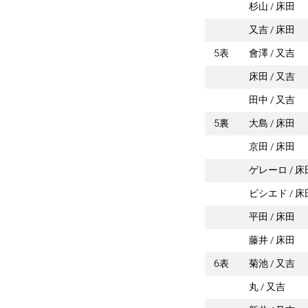
杉山
床田
又吉
床田
5表
會澤
又吉
床田
又吉
田中
又吉
5裏
大島
床田
京田
床田
ゲレーロ
床
ビシエド
床
平田
床田
藤井
床田
6表
菊池
又吉
丸
又吉