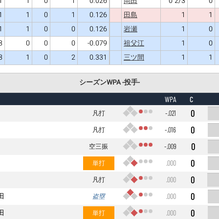
1
1
0
1
0.026
0 2/3
0
岡田
1
1
0
1
0.126
1
1
田島
1
1
0
0
0.126
1
0
岩瀬
3
0
0
0
-0.079
1
0
祖父江
3
1
0
2
0.331
1
1
三ツ間
シーズンWPA -投手-
C
WPA
0
凡打
-.021
0
凡打
-.016
0
空三振
-.009
0
単打
.000
0
凡打
.000
0
田
盗塁
.000
0
田
単打
.000