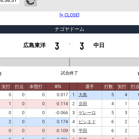
6:38:31
[× CLOSE]
ナゴヤドーム
3
3
-
広島東洋
中日
試合終了
0
安打
打点
本塁打
WPA
選手
打数
安打
打
0
0
0
0.017
1
5
4
大島
1
0
0
-0.114
2
4
1
京田
0
0
0
-0.066
3
5
3
ゲレーロ
2
0
0
0.174
4
6
2
ビシエド
0
0
0
-0.109
5
6
2
平田