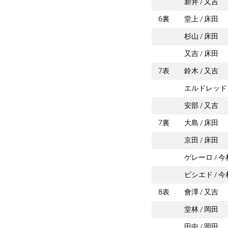
新井
又吉
6裏
堂上
床田
杉山
床田
又吉
床田
7表
鈴木
又吉
エルドレッド
安部
又吉
7裏
大島
床田
京田
床田
ゲレーロ
今
ビシエド
今
8表
會澤
又吉
堂林
岡田
田中
岡田