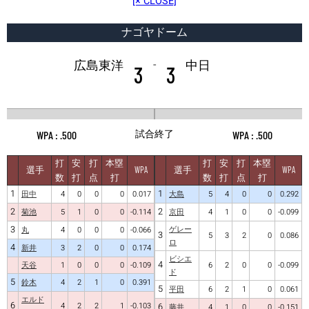
[× CLOSE]
ナゴヤドーム
-
広島東洋
中日
3
3
試合終了
.500
.500
打
安
打
本塁
打
安
打
本塁
選手
WPA
選手
WPA
数
打
点
打
数
打
点
打
1
1
田中
4
0
0
0
0.017
大島
5
4
0
0
0.292
2
2
菊池
5
1
0
0
-0.114
京田
4
1
0
0
-0.099
3
ゲレー
丸
4
0
0
0
-0.066
3
5
3
2
0
0.086
ロ
4
新井
3
2
0
0
0.174
ビシエ
4
天谷
1
0
0
0
-0.109
6
2
0
0
-0.099
ド
5
鈴木
4
2
1
0
0.391
5
平田
6
2
1
0
0.061
エルド
6
4
2
2
1
-0.103
6
藤井
4
1
0
0
-0.151