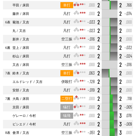
2
2
単打
.000
.166
平田
床田
2
2
凡打
.000
-.074
藤井
床田
2
2
凡打
-.033
.000
6表
菊池
又吉
2
2
凡打
-.023
.000
丸
又吉
2
2
空三振
-.016
.000
新井
又吉
2
2
凡打
.000
-.032
6裏
堂上
床田
2
2
凡打
.000
-.024
杉山
床田
2
2
空三振
.000
-.016
又吉
床田
2
2
単打
.063
.000
7表
鈴木
又吉
2
2
併殺打
-.128
.000
エルドレッド
又吉
2
2
凡打
-.019
.000
安部
又吉
2
2
二塁打
.000
.118
7裏
大島
床田
2
2
犠打
.000
-.005
京田
床田
2
3
犠飛
.000
.076
ゲレーロ
今村
2
3
凡打
.000
-.009
ビシエド
今村
2
3
空三振
-.051
.000
8表
會澤
又吉