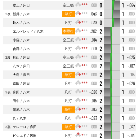
0
1
空三振
.000
-.064
堂上
床田
0
1
単打
.043
.000
2表
新井
八木
0
1
凡打
-.038
.000
鈴木
八木
2
1
本塁打
.202
.000
エルドレッド
八木
2
1
空三振
-.014
.000
小窪
八木
2
1
凡打
-.009
.000
會澤
八木
2
1
空三振
.000
-.025
2裏
杉山
床田
2
1
空三振
.000
-.017
八木
床田
2
1
単打
.000
.015
大島
床田
2
1
凡打
.000
-.026
京田
床田
2
1
凡打
-.020
.000
3表
床田
八木
2
1
凡打
-.015
.000
田中
八木
2
1
単打
.013
.000
菊池
八木
2
1
凡打
-.023
.000
丸
八木
2
1
単打
.000
.047
3裏
ゲレーロ
床田
2
1
凡打
.000
-.014
ビシエド
床田