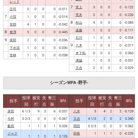
レッド
7
堂上
3
0
0
0
-0.122
庄司
0
0
0
0
-0.011
荒木
2
0
0
0
-0.226
7
小窪
1
0
0
0
-0.014
8
杉山
4
0
0
0
-0.085
安部
4
1
0
0
-0.042
遠藤
1
0
0
0
-0.111
8
會澤
5
0
0
0
-0.445
石川
1
0
0
0
-0.054
9
床田
2
0
0
0
-0.036
9
八木
1
0
0
0
-0.017
下水流
1
0
0
0
-0.030
木下拓
0
0
0
0
0.060
堂林
1
0
0
0
-0.038
溝脇
1
0
0
0
-0.031
又吉
2
0
0
0
-0.029
シーズンWPA -野手-
投球
被安
失
奪三
投球
被安
失
奪三
投手
WPA
投手
WPA
回
打
点
振
回
打
点
振
床田
6 1/3
9
3
6
-0.037
八木
3
4
2
2
-0.129
今村
0 2/3
0
0
0
-0.067
又吉
4 1/3
2
0
2
0.340
薮田
1
1
0
1
0.026
岡田
0 2/3
0
0
0
0.062
ジャク
田島
1
1
1
0
-0.225
1
1
0
1
0.126