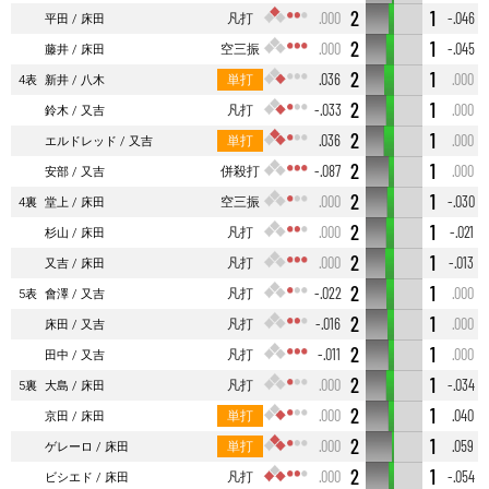
2
1
凡打
.000
-.046
平田
床田
2
1
空三振
.000
-.045
藤井
床田
2
1
単打
.036
.000
4表
新井
八木
2
1
凡打
-.033
.000
鈴木
又吉
2
1
単打
.036
.000
エルドレッド
又吉
2
1
併殺打
-.087
.000
安部
又吉
2
1
空三振
.000
-.030
4裏
堂上
床田
2
1
凡打
.000
-.021
杉山
床田
2
1
凡打
.000
-.013
又吉
床田
2
1
凡打
-.022
.000
5表
會澤
又吉
2
1
凡打
-.016
.000
床田
又吉
2
1
凡打
-.011
.000
田中
又吉
2
1
凡打
.000
-.034
5裏
大島
床田
2
1
単打
.000
.040
京田
床田
2
1
単打
.000
.059
ゲレーロ
床田
2
1
凡打
.000
-.054
ビシエド
床田