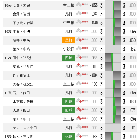
3
3
空三振
-.055
.000
10表
安部
岩瀬
3
3
凡打
-.041
.000
會澤
岩瀬
3
3
空三振
-.030
.000
下水流
岩瀬
3
3
凡打
.000
-.054
10裏
平田
中﨑
3
3
単打
.000
.060
藤井
中﨑
3
3
併殺打
.000
-.132
荒木
中﨑
3
3
四球
.088
.000
11表
田中
祖父江
3
3
凡打
-.011
.000
菊池
祖父江
3
3
凡打
-.094
.000
丸
祖父江
3
3
空三振
-.109
.000
天谷
祖父江
3
3
凡打
.000
-.054
11裏
石川
飯田
3
3
四球
.000
.060
木下拓
飯田
3
3
四球
.000
.073
大島
飯田
3
3
空三振
.000
-.094
京田
中田
3
3
凡打
.000
-.111
ゲレーロ
中田
3
3
死球
.088
.000
12表
鈴木
三ツ間