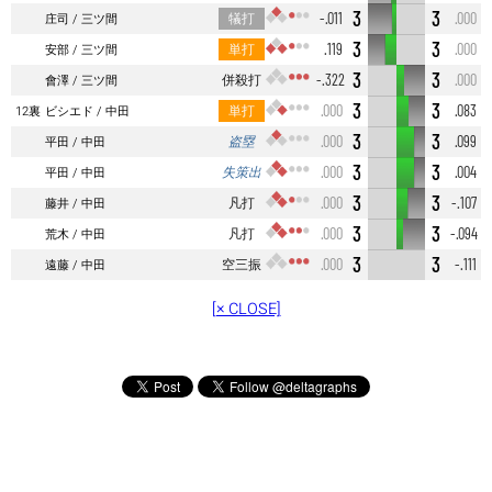
3
3
犠打
-.011
.000
庄司
三ツ間
3
3
単打
.119
.000
安部
三ツ間
3
3
併殺打
-.322
.000
會澤
三ツ間
3
3
単打
.000
.083
12裏
ビシエド
中田
3
3
盗塁
.000
.099
平田
中田
3
3
失策出
.000
.004
平田
中田
3
3
凡打
.000
-.107
藤井
中田
3
3
凡打
.000
-.094
荒木
中田
3
3
空三振
.000
-.111
遠藤
中田
[× CLOSE]