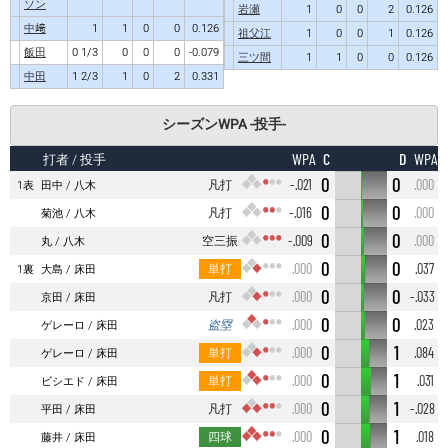
ソン
岩瀬
1
0
0
2
0.126
中﨑
1
1
0
0
0.126
祖父江
1
0
0
1
0.126
飯田
0 1/3
0
0
0
-0.079
三ツ間
1
1
0
0
0.126
中田
1 2/3
1
0
2
0.331
シーズンWPA -投手-
C
D
WPA
WPA
打者
/ 投手
0
0
凡打
-.021
.000
1表
田中
八木
0
0
凡打
-.016
.000
菊池
八木
0
0
空三振
-.009
.000
丸
八木
0
0
単打
.000
.037
1裏
大島
床田
0
0
凡打
.000
-.033
京田
床田
0
0
盗塁
.000
.023
ゲレーロ
床田
0
1
単打
.000
.084
ゲレーロ
床田
0
1
単打
.000
.031
ビシエド
床田
0
1
凡打
.000
-.028
平田
床田
0
1
四球
.000
.018
藤井
床田