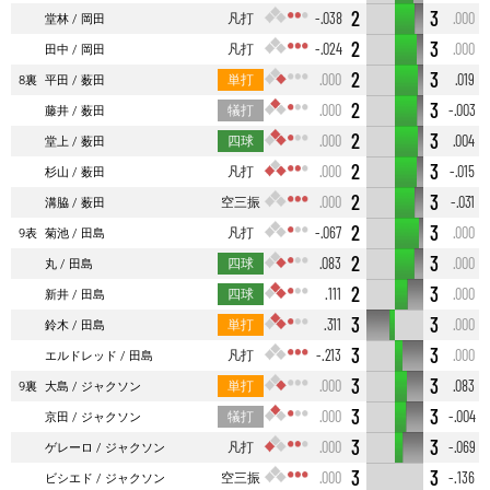
2
3
凡打
-.038
.000
堂林
岡田
2
3
凡打
-.024
.000
田中
岡田
2
3
単打
.000
.019
8裏
平田
薮田
2
3
犠打
.000
-.003
藤井
薮田
2
3
四球
.000
.004
堂上
薮田
2
3
凡打
.000
-.015
杉山
薮田
2
3
空三振
.000
-.031
溝脇
薮田
2
3
凡打
-.067
.000
9表
菊池
田島
2
3
四球
.083
.000
丸
田島
2
3
四球
.111
.000
新井
田島
3
3
単打
.311
.000
鈴木
田島
3
3
凡打
-.213
.000
エルドレッド
田島
3
3
単打
.000
.083
9裏
大島
ジャクソン
3
3
犠打
.000
-.004
京田
ジャクソン
3
3
凡打
.000
-.069
ゲレーロ
ジャクソン
3
3
空三振
.000
-.136
ビシエド
ジャクソン