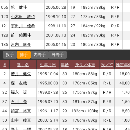
056
乾 健斗
2006.06.28
19
188cm / 88kg
R / R
120
小木田 敦也
1998.10.10
27
173cm / 83kg
R / R
121
宇田川 優希
1998.11.10
27
184cm / 92kg
R / R
128
前 佑囲斗
2001.08.13
24
182cm / 90kg
R / R
135
河内 康介
2005.04.16
20
180cm / 80kg
R / R
投手
捕手
内野手
外野手
#
選手名
生年月日
年齢
身長／体重
投／打
推定年
2
若月 健矢
1995.10.04
30
180cm / 88kg
R / R
18,00
4
森 友哉
1995.08.08
30
170cm / 85kg
R / L
40,00
32
福永 奨
1999.07.28
26
175cm / 87kg
R / R
1,70
37
石川 亮
1995.07.20
30
181cm / 87kg
R / R
1,50
44
頓宮 裕真
1996.11.17
29
182cm / 103kg
R / R
8,50
50
山中 稜真
2000.12.14
25
178cm / 83kg
R / L
1,00
60
野上 士耀
2007.05.23
18
170cm / 80kg
R / R
45