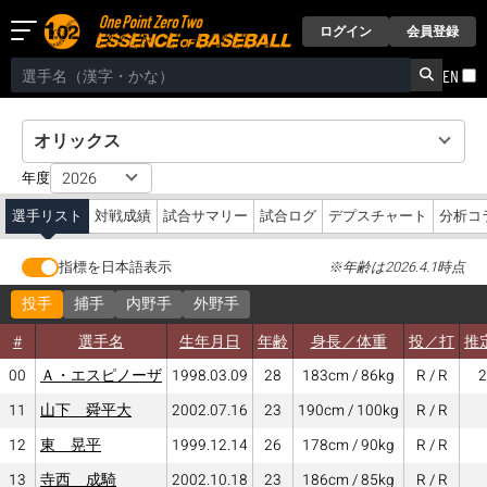
ログイン
会員登録
EN
年度
選手リスト
対戦成績
試合サマリー
試合ログ
デプスチャート
分析コ
指標を日本語表示
※年齢は2026.4.1時点
投手
捕手
内野手
外野手
#
選手名
生年月日
年齢
身長／体重
投／打
推
00
Ａ・エスピノーザ
1998.03.09
28
183cm / 86kg
R / R
2
11
山下 舜平大
2002.07.16
23
190cm / 100kg
R / R
12
東 晃平
1999.12.14
26
178cm / 90kg
R / R
13
寺西 成騎
2002.10.18
23
186cm / 85kg
R / R