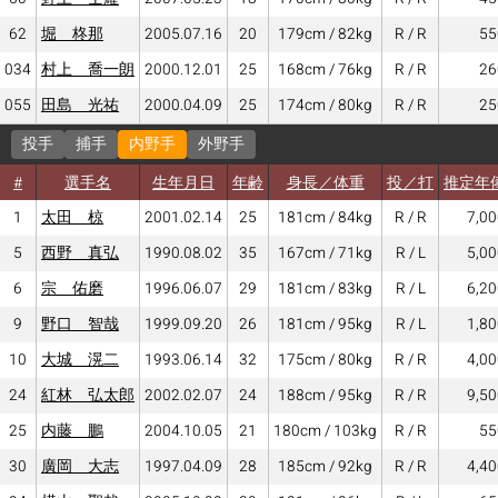
62
堀 柊那
2005.07.16
20
179cm / 82kg
R / R
55
034
村上 喬一朗
2000.12.01
25
168cm / 76kg
R / R
26
055
田島 光祐
2000.04.09
25
174cm / 80kg
R / R
25
投手
捕手
内野手
外野手
#
選手名
生年月日
年齢
身長／体重
投／打
推定年
1
太田 椋
2001.02.14
25
181cm / 84kg
R / R
7,00
5
西野 真弘
1990.08.02
35
167cm / 71kg
R / L
5,00
6
宗 佑磨
1996.06.07
29
181cm / 83kg
R / L
6,20
9
野口 智哉
1999.09.20
26
181cm / 95kg
R / L
1,80
10
大城 滉二
1993.06.14
32
175cm / 80kg
R / R
4,00
24
紅林 弘太郎
2002.02.07
24
188cm / 95kg
R / R
9,50
25
内藤 鵬
2004.10.05
21
180cm / 103kg
R / R
55
30
廣岡 大志
1997.04.09
28
185cm / 92kg
R / R
4,40