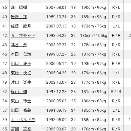
36
森 陽樹
2007.08.01
18
190cm / 90kg
R / L
40
岩嵜 翔
1989.10.21
36
189cm / 98kg
R / R
41
佐藤 龍月
2007.07.13
18
173cm / 75kg
L / L
42
Ａ・マチャド
1993.04.22
32
185cm / 105kg
R / R
2
43
髙谷 舟
2003.07.27
22
178cm / 83kg
R / R
46
本田 仁海
1999.07.27
26
181cm / 74kg
R / L
47
山口 廉王
2006.05.14
19
193cm / 97kg
R / R
48
東松 快征
2005.04.29
20
179cm / 86kg
L / L
49
片山 楽生
2002.10.07
23
177cm / 81kg
R / L
52
横山 楓
1997.12.28
28
181cm / 91kg
R / LR
54
東山 玲士
2000.05.05
25
180cm / 83kg
R / R
57
山田 修義
1991.09.19
34
185cm / 95kg
L / L
59
Ｌ・ペルドモ
1993.05.09
32
188cm / 84kg
R / R
1
65
宮國 凌空
2005.08.07
20
176cm / 86kg
R / R