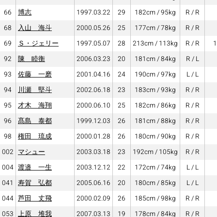
66
博志
1997.03.22
29
182cm / 95kg
R / R
68
入山 海斗
2000.05.26
25
177cm / 78kg
R / R
69
Ｓ・ジェリー
1997.05.07
28
213cm / 113kg
R / R
1
92
陳 睦衡
2006.03.23
20
181cm / 84kg
R / L
93
佐藤 一磨
2001.04.16
24
190cm / 97kg
L / L
94
川瀬 堅斗
2002.06.18
23
183cm / 93kg
R / R
95
才木 海翔
2000.06.10
25
182cm / 86kg
R / R
96
髙島 泰都
1999.12.03
26
181cm / 88kg
R / R
98
権田 琉成
2000.01.28
26
180cm / 90kg
R / R
002
マシュー
2003.03.18
23
192cm / 105kg
R / R
004
渡邉 一生
2003.12.12
22
172cm / 74kg
L / L
041
寿賀 弘都
2005.06.16
20
180cm / 85kg
L / L
044
芦田 丈飛
2000.02.09
26
185cm / 98kg
R / R
053
上原 堆我
2007.03.13
19
178cm / 84kg
R / R