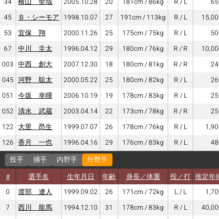
34
横山 聖哉
2005.10.28
20
181cm / 86kg
R / L
65
45
Ｂ・シーモア
1998.10.07
27
191cm / 113kg
R / L
15,00
53
宜保 翔
2000.11.26
25
175cm / 75kg
R / L
50
67
中川 圭太
1996.04.12
29
180cm / 76kg
R / R
10,00
003
中西 創大
2007.12.30
18
180cm / 81kg
R / R
24
045
河野 聡太
2000.05.22
25
180cm / 82kg
R / L
26
051
今坂 幸暉
2006.10.19
19
178cm / 83kg
R / L
25
052
清水 武蔵
2003.04.14
22
173cm / 78kg
R / R
25
122
大里 昂生
1999.07.07
26
178cm / 76kg
R / L
1,90
126
香月 一也
1996.04.16
29
176cm / 83kg
R / L
48
投手
捕手
内野手
外野手
#
選手名
生年月日
年齢
身長／体重
投／打
推定年
0
渡部 遼人
1999.09.02
26
171cm / 72kg
L / L
1,70
7
西川 龍馬
1994.12.10
31
178cm / 83kg
R / L
40,00