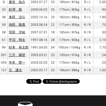
8
麦谷 祐介
2002.07.27
23
180cm / 81kg
R / L
2,30
33
杉澤 龍
2000.06.02
25
175cm / 80kg
R / L
90
38
来田 涼斗
2002.10.16
23
182cm / 88kg
R / L
1,90
39
池田 陵真
2003.08.24
22
171cm / 83kg
R / R
70
58
窪田 洋祐
2007.07.31
18
185cm / 87kg
R / R
50
61
平沼 翔太
1997.08.16
28
179cm / 83kg
R / L
2,10
99
杉本 裕太郎
1991.04.05
34
190cm / 104kg
R / R
7,70
001
三方 陽登
2003.03.31
23
190cm / 97kg
R / R
24
054
寺本 聖一
2003.02.05
23
170cm / 86kg
R / L
25
127
元 謙太
2002.05.17
23
186cm / 88kg
R / R
1,00