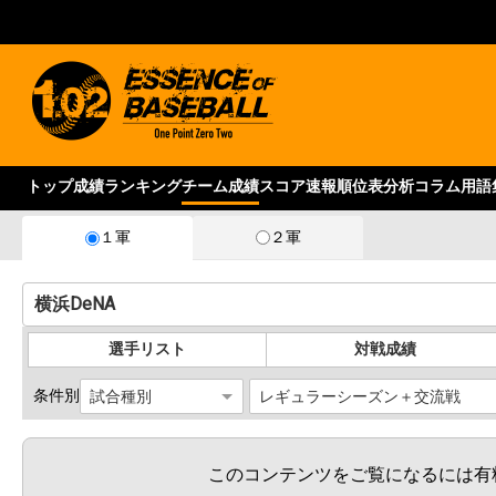
トップ
成績ランキング
チーム成績
スコア速報
順位表
分析コラム
用語
２軍
１軍
選手リスト
対戦成績
条件別
このコンテンツをご覧になるには有料