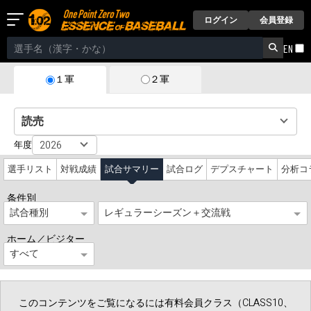
ログイン
会員登録
EN
２軍
１軍
年度
選手リスト
対戦成績
試合サマリー
試合ログ
デプスチャート
分析コ
条件別
Status
ホーム／ビジター
このコンテンツをご覧になるには有料会員クラス（CLASS10、