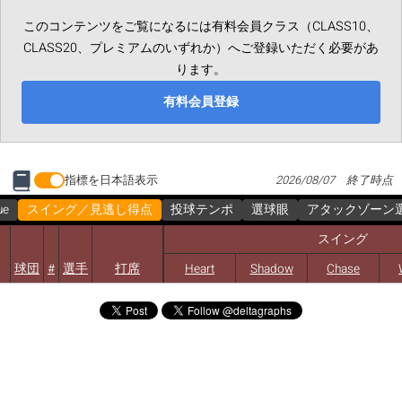
このコンテンツをご覧になるには有料会員クラス（CLASS10、
CLASS20、プレミアムのいずれか）へご登録いただく必要があ
ります。
有料会員登録
指標を日本語表示
2026/08/07 終了時点
ue
スイング／見逃し得点
投球テンポ
選球眼
アタックゾーン
スイング
球団
#
選手
打席
Heart
Shadow
Chase