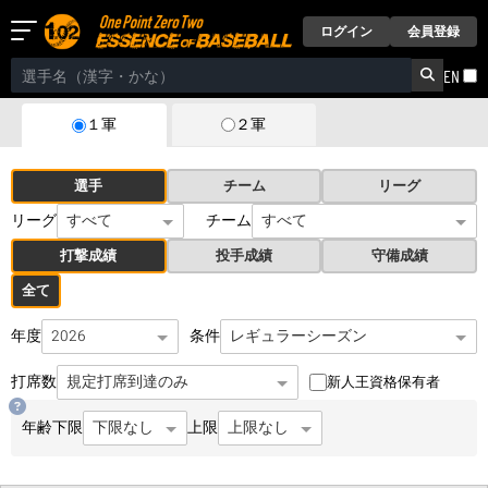
ログイン
会員登録
EN
２軍
１軍
選手
チーム
リーグ
リーグ
チーム
打撃成績
投手成績
守備成績
全て
年度
条件
打席数
新人王資格保有者
年齢
下限
上限