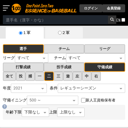
ログイン
会員登録
EN
２軍
１軍
選手
チーム
リーグ
リーグ
チーム
打撃成績
投手成績
守備成績
全て
投
捕
一
二
三
遊
左
中
右
年度
条件
守備イニング
新人王資格保有者
年齢
下限
上限