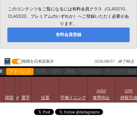
このコンテンツをご覧になるには有料会員クラス（CLASS10、
CLASS20、プレミアムのいずれか）へご登録いただく必要があ
ります。
有料会員登録
指標を日本語表示
2026/08/07 終了時点
本
アドバンス
打球
WPA
球種
Pitch Value
スイング／見逃
ARM
DPR
球団
#
選手
位置
守備イニング
進塁抑止
併殺完