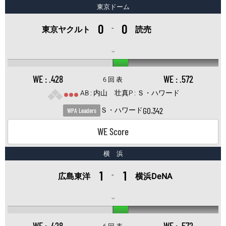
東京ドーム
0
0
-
東京ヤクルト
読売
.428
.572
6 回 表
内山 壮真
Ｓ・ハワード
G
0.342
Ｓ・ハワード
WPA Leaders
WE Score
横 浜
1
1
-
広島東洋
横浜DeNA
.428
.572