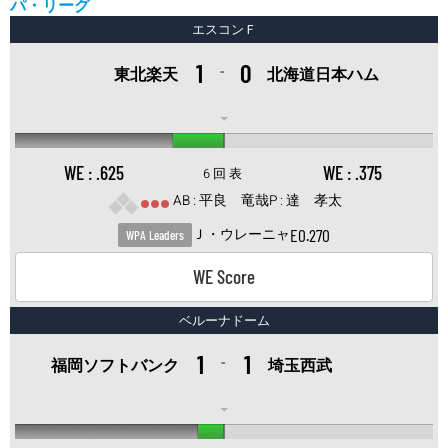
パ・リーグ
エスコンＦ
1
0
-
東北楽天
北海道日本ハム
.625
.375
6 回 表
平良 竜哉
達 孝太
E
0.270
Ｊ・ウレーニャ
WPA Leaders
WE Score
ベルーナドーム
1
1
-
福岡ソフトバンク
埼玉西武