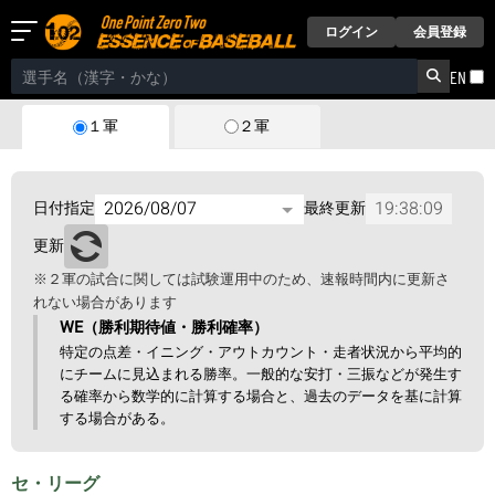
ログイン
会員登録
EN
２軍
１軍
19:38:09
日付指定
最終更新
更新
※２軍の試合に関しては試験運用中のため、速報時間内に更新さ
れない場合があります
WE（勝利期待値・勝利確率）
特定の点差・イニング・アウトカウント・走者状況から平均的
にチームに見込まれる勝率。一般的な安打・三振などが発生す
る確率から数学的に計算する場合と、過去のデータを基に計算
する場合がある。
セ・リーグ