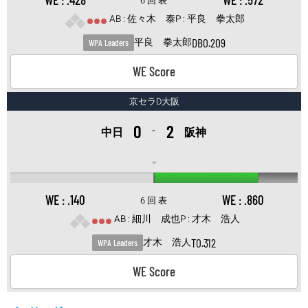
6 回 表
佐々木 泰
平良 拳太郎
DB
0.209
平良 拳太郎
WPA Leaders
WE Score
京セラD大阪
0
2
-
中日
阪神
.140
.860
6 回 表
細川 成也
才木 浩人
T
0.312
才木 浩人
WPA Leaders
WE Score