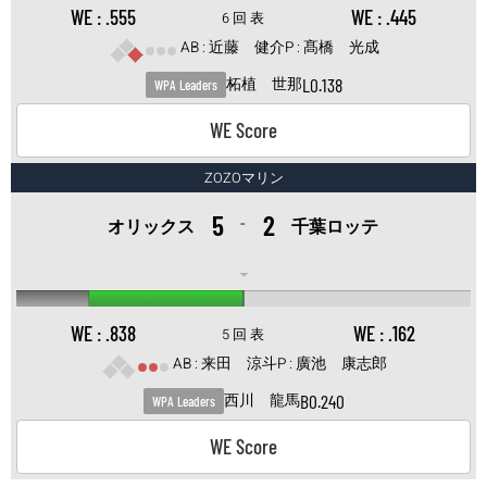
.555
.445
6 回 表
近藤 健介
髙橋 光成
L
0.138
柘植 世那
WPA Leaders
WE Score
ZOZOマリン
5
2
-
オリックス
千葉ロッテ
.838
.162
5 回 表
来田 涼斗
廣池 康志郎
B
0.240
西川 龍馬
WPA Leaders
WE Score