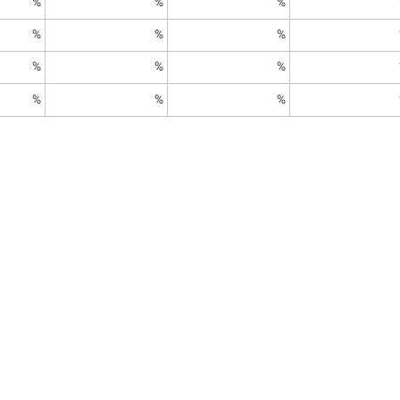
%
%
%
%
%
%
%
%
%
%
%
%