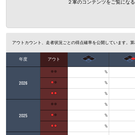
２軍のコンテンツをご覧になる
アウトカウント、走者状況ごとの得点確率を公開しています。算出
年度
アウト
%
2026
%
%
%
2025
%
%