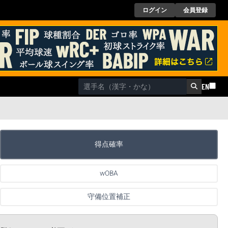
ログイン
会員登録
EN
得点確率
wOBA
守備位置補正