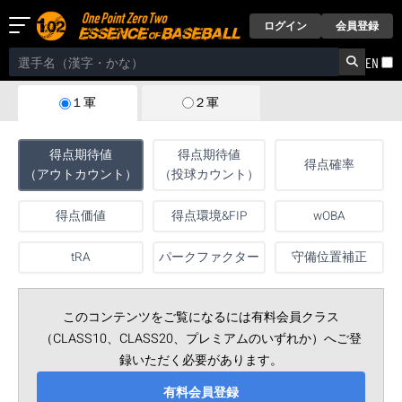
ログイン
会員登録
EN
２軍
１軍
得点期待値
得点期待値
得点確率
（アウトカウント）
（投球カウント）
得点価値
得点環境&FIP
wOBA
tRA
パークファクター
守備位置補正
このコンテンツをご覧になるには有料会員クラス
（CLASS10、CLASS20、プレミアムのいずれか）へご登
録いただく必要があります。
有料会員登録