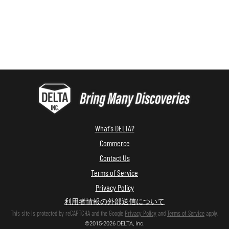
What's DELTA?
Commerce
Contact Us
Terms of Service
Privacy Policy
利用者情報の外部送信について
This site is protected by reCAPTCHA and the Google
Privacy Policy
and
Terms of Service
apply.
©2015-2026 DELTA, Inc.