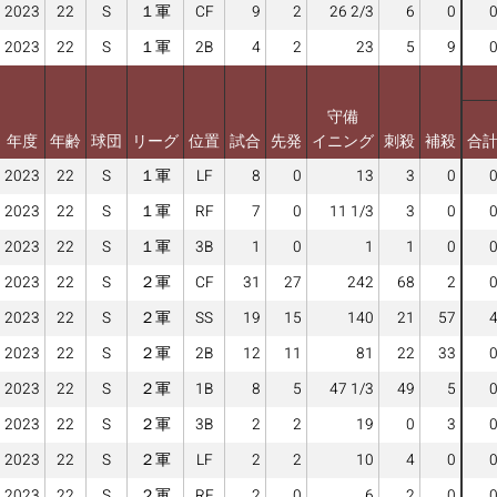
2023
22
S
１軍
CF
9
2
26 2/3
6
0
2023
22
S
１軍
2B
4
2
23
5
9
守備
年度
年齢
球団
リーグ
位置
試合
先発
イニング
刺殺
補殺
合
2023
22
S
１軍
LF
8
0
13
3
0
2023
22
S
１軍
RF
7
0
11 1/3
3
0
2023
22
S
１軍
3B
1
0
1
1
0
2023
22
S
２軍
CF
31
27
242
68
2
2023
22
S
２軍
SS
19
15
140
21
57
2023
22
S
２軍
2B
12
11
81
22
33
2023
22
S
２軍
1B
8
5
47 1/3
49
5
2023
22
S
２軍
3B
2
2
19
0
3
2023
22
S
２軍
LF
2
2
10
4
0
2023
22
S
２軍
RF
2
0
6
2
0