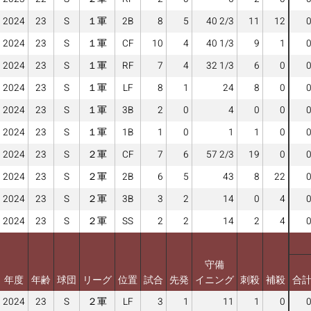
2024
23
S
１軍
2B
8
5
40 2/3
11
12
2024
23
S
１軍
CF
10
4
40 1/3
9
1
2024
23
S
１軍
RF
7
4
32 1/3
6
0
2024
23
S
１軍
LF
8
1
24
8
0
2024
23
S
１軍
3B
2
0
4
0
0
2024
23
S
１軍
1B
1
0
1
1
0
2024
23
S
２軍
CF
7
6
57 2/3
19
0
2024
23
S
２軍
2B
6
5
43
8
22
2024
23
S
２軍
3B
3
2
14
0
4
2024
23
S
２軍
SS
2
2
14
2
4
守備
年度
年齢
球団
リーグ
位置
試合
先発
イニング
刺殺
補殺
合
2024
23
S
２軍
LF
3
1
11
1
0