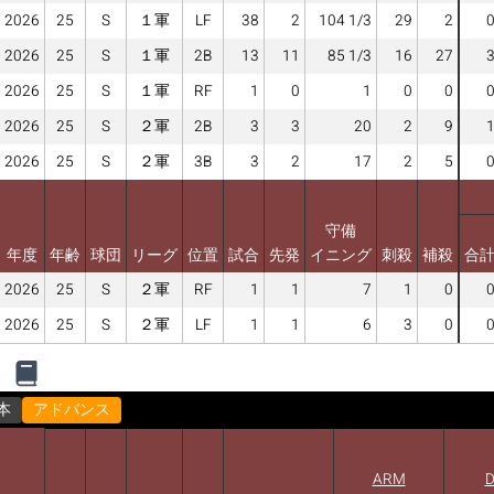
2026
25
S
１軍
LF
38
2
104 1/3
29
2
2026
25
S
１軍
2B
13
11
85 1/3
16
27
2026
25
S
１軍
RF
1
0
1
0
0
2026
25
S
２軍
2B
3
3
20
2
9
2026
25
S
２軍
3B
3
2
17
2
5
守備
年度
年齢
球団
リーグ
位置
試合
先発
イニング
刺殺
補殺
合
2026
25
S
２軍
RF
1
1
7
1
0
2026
25
S
２軍
LF
1
1
6
3
0
本
アドバンス
ARM