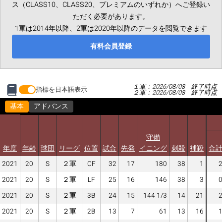
ス（CLASS10、CLASS20、プレミアムのいずれか）へご登録い
ただく必要があります。
1軍は2014年以降、2軍は2020年以降のデータを閲覧できます
有料会員登録
１軍：2026/08/08 終了時点
指標を日本語表示
２軍：2026/08/08 終了時点
基本
アドバンス
守備
年度
年齢
球団
リーグ
位置
試合
先発
イニング
刺殺
補殺
合
2021
20
S
２軍
CF
32
17
180
38
1
2021
20
S
２軍
LF
25
16
146
38
3
2021
20
S
２軍
3B
24
15
144 1/3
14
21
2021
20
S
２軍
2B
13
7
61
13
16