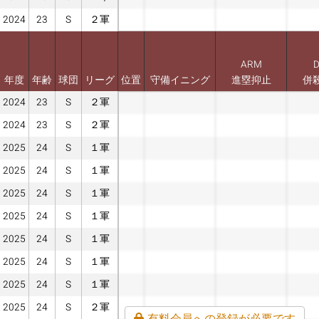
2024
23
S
２軍
ARM
年度
年齢
球団
リーグ
位置
守備イニング
進塁抑止
併
2024
23
S
２軍
2024
23
S
２軍
2025
24
S
１軍
2025
24
S
１軍
2025
24
S
１軍
2025
24
S
１軍
2025
24
S
１軍
2025
24
S
１軍
2025
24
S
１軍
2025
24
S
２軍
有料会員への登録が必要です