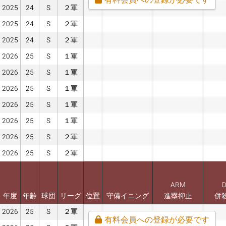
2025
24
S
２軍
2025
24
S
２軍
2025
24
S
２軍
2026
25
S
１軍
2026
25
S
１軍
2026
25
S
１軍
2026
25
S
１軍
2026
25
S
１軍
2026
25
S
２軍
2026
25
S
２軍
ARM
年度
年齢
球団
リーグ
位置
守備イニング
進塁抑止
併
2026
25
S
２軍
有料会員への登録が必要です