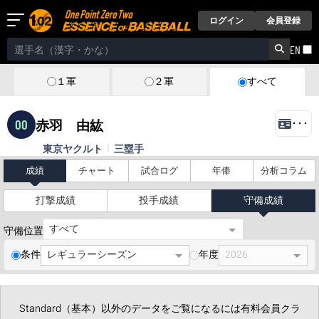
ログイン
会員登録
EN
１軍
２軍
すべて
00
赤羽 由紘
･･･
東京ヤクルト
三塁手
成績
チャート
試合ログ
年俸
分析コラム
打撃成績
投手成績
守備成績
守備位置
条件
年度
Standard（基本）以外のデータをご覧になるには有料会員クラ