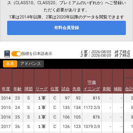
ス（CLASS10、CLASS20、プレミアムのいずれか）へご登録い
ただく必要があります。
1軍は2014年以降、2軍は2020年以降のデータを閲覧できます
有料会員登録
１軍：2026/08/05 終了時点
指標を日本語表示
２軍：2026/08/05 終了時点
基本
アドバンス
守備
年度
年齢
球団
リーグ
位置
試合
先発
イニング
刺殺
補殺
合
2014
23
S
１軍
C
97
92
815
-
-
2015
24
S
１軍
C
135
134
1172 2/3
-
-
2016
25
S
１軍
C
106
105
876
-
-
2017
26
S
１軍
C
126
123
1079 2/3
-
-