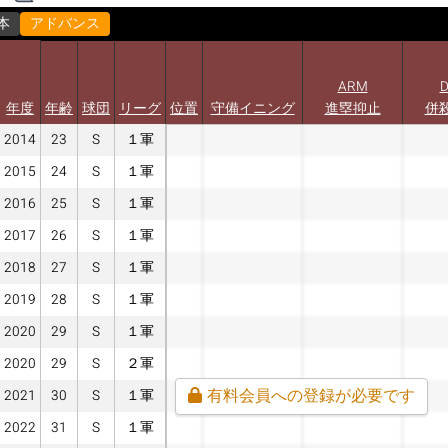
本
アドバンス
ARM
年度
年齢
球団
リーグ
位置
守備イニング
進塁抑止
併
2014
23
S
１軍
2015
24
S
１軍
2016
25
S
１軍
2017
26
S
１軍
2018
27
S
１軍
2019
28
S
１軍
2020
29
S
１軍
2020
29
S
２軍
有料会員への登録が必要です
2021
30
S
１軍
2022
31
S
１軍