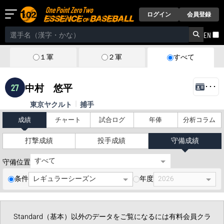
ログイン
会員登録
EN
１軍
２軍
すべて
27
中村 悠平
･･･
東京ヤクルト
捕手
成績
チャート
試合ログ
年俸
分析コラム
打撃成績
投手成績
守備成績
守備位置
条件
年度
Standard（基本）以外のデータをご覧になるには有料会員クラ