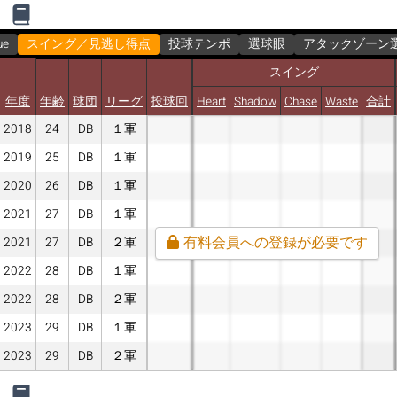
ue
スイング／見逃し得点
投球テンポ
選球眼
アタックゾーン
スイング
年度
年齢
球団
リーグ
投球回
Heart
Shadow
Chase
Waste
合計
2018
24
DB
１軍
2019
25
DB
１軍
2020
26
DB
１軍
2021
27
DB
１軍
有料会員への登録が必要です
2021
27
DB
２軍
2022
28
DB
１軍
2022
28
DB
２軍
2023
29
DB
１軍
2023
29
DB
２軍