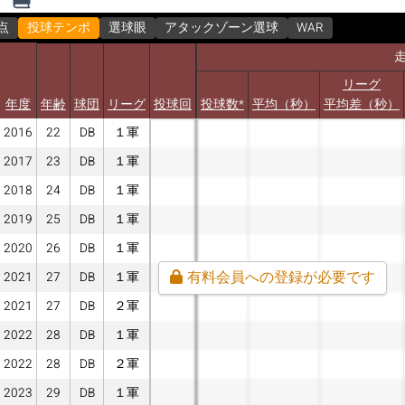
点
投球テンポ
選球眼
アタックゾーン選球
WAR
リーグ
年度
年齢
球団
リーグ
投球回
投球数*
平均（秒）
平均差（秒）
2016
22
DB
１軍
2017
23
DB
１軍
2018
24
DB
１軍
2019
25
DB
１軍
2020
26
DB
１軍
有料会員への登録が必要です
2021
27
DB
１軍
2021
27
DB
２軍
2022
28
DB
１軍
2022
28
DB
２軍
2023
29
DB
１軍