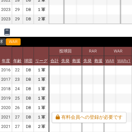
2022
28
DB
２軍
2023
29
DB
１軍
2023
29
DB
２軍
球
WAR
投球回
RAR
WAR
年度
年齢
球団
リーグ
合計
先発
救援
先発
救援
WAR
WARv1
2016
22
DB
１軍
2017
23
DB
１軍
2018
24
DB
１軍
2019
25
DB
１軍
2020
26
DB
１軍
有料会員への登録が必要です
2021
27
DB
１軍
2021
27
DB
２軍