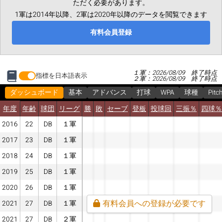
ただく必要があります。
1軍は2014年以降、2軍は2020年以降のデータを閲覧できます
有料会員登録
１軍：2026/08/09 終了時点
指標を日本語表示
２軍：2026/08/09 終了時点
ダッシュボード
基本
アドバンス
打球
WPA
球種
Pitc
年度
年齢
球団
リーグ
勝
敗
セーブ
登板
投球回
三振％
四球％
2016
22
DB
１軍
2017
23
DB
１軍
2018
24
DB
１軍
2019
25
DB
１軍
2020
26
DB
１軍
有料会員への登録が必要です
2021
27
DB
１軍
2021
27
DB
２軍