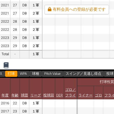
2021
27
DB
１軍
有料会員への登録が必要です
2021
27
DB
２軍
2022
28
DB
１軍
2022
28
DB
２軍
2023
29
DB
１軍
2023
29
DB
２軍
Total
-
１軍
ス
打球
WPA
球種
Pitch Value
スイング／見逃し得点
投球
打球性質
ゴロ／
年度
年齢
球団
リーグ
投球回
DER
フライ
ライナー
ゴロ
フラ
2016
22
DB
１軍
2017
23
DB
１軍