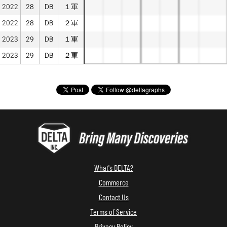
2022
28
DB
１軍
2022
28
DB
２軍
2023
29
DB
１軍
2023
29
DB
２軍
What's DELTA?
Commerce
Contact Us
Terms of Service
Privacy Policy