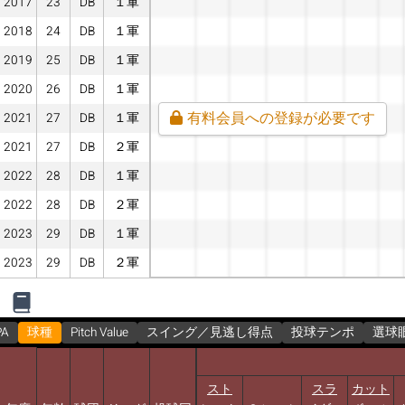
2017
23
DB
１軍
2018
24
DB
１軍
2019
25
DB
１軍
2020
26
DB
１軍
有料会員への登録が必要です
2021
27
DB
１軍
2021
27
DB
２軍
2022
28
DB
１軍
2022
28
DB
２軍
2023
29
DB
１軍
2023
29
DB
２軍
PA
球種
Pitch Value
スイング／見逃し得点
投球テンポ
選球
スト
スラ
カット