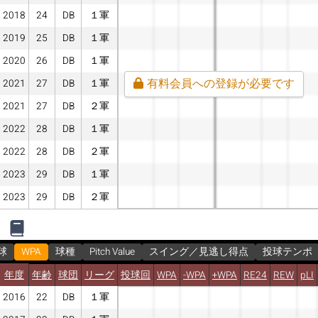
2018
24
DB
１軍
2019
25
DB
１軍
2020
26
DB
１軍
有料会員への登録が必要です
2021
27
DB
１軍
2021
27
DB
２軍
2022
28
DB
１軍
2022
28
DB
２軍
2023
29
DB
１軍
2023
29
DB
２軍
球
WPA
球種
Pitch Value
スイング／見逃し得点
投球テンポ
年度
年齢
球団
リーグ
投球回
WPA
-WPA
+WPA
RE24
REW
pLI
2016
22
DB
１軍