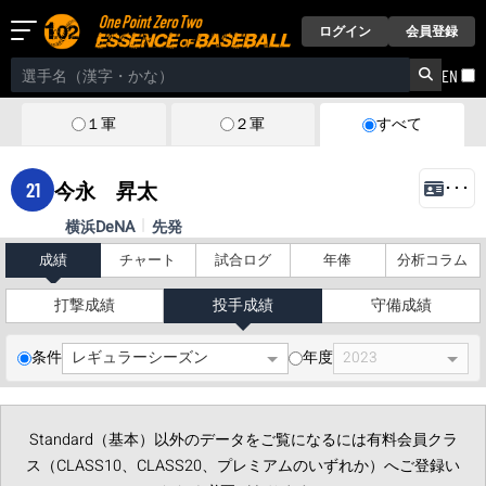
ログイン
会員登録
EN
１軍
２軍
すべて
21
今永 昇太
･･･
横浜DeNA
先発
成績
チャート
試合ログ
年俸
分析コラム
打撃成績
投手成績
守備成績
条件
年度
Standard（基本）以外のデータをご覧になるには有料会員クラ
ス（CLASS10、CLASS20、プレミアムのいずれか）へご登録い