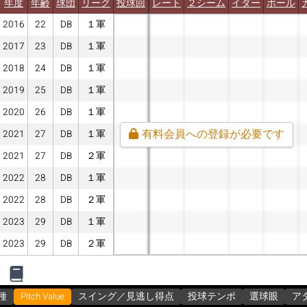
年度
年齢
球団
リーグ
投球回
レート
２シーム
イダー
ボール
2016
22
DB
１軍
2017
23
DB
１軍
2018
24
DB
１軍
2019
25
DB
１軍
2020
26
DB
１軍
有料会員への登録が必要です
2021
27
DB
１軍
2021
27
DB
２軍
2022
28
DB
１軍
2022
28
DB
２軍
2023
29
DB
１軍
2023
29
DB
２軍
種
Pitch Value
スイング／見逃し得点
投球テンポ
選球眼
ア