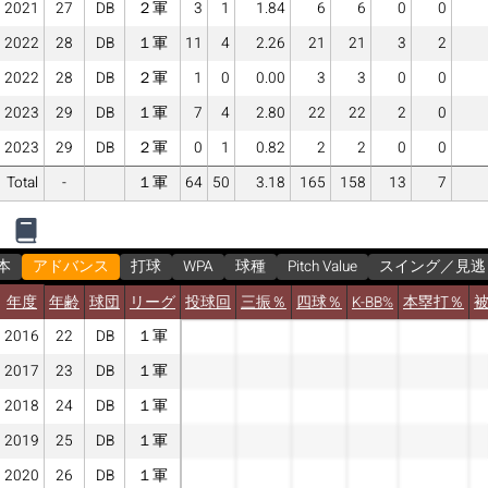
2021
27
DB
２軍
3
1
1.84
6
6
0
0
2022
28
DB
１軍
11
4
2.26
21
21
3
2
2022
28
DB
２軍
1
0
0.00
3
3
0
0
2023
29
DB
１軍
7
4
2.80
22
22
2
0
2023
29
DB
２軍
0
1
0.82
2
2
0
0
Total
-
１軍
64
50
3.18
165
158
13
7
本
アドバンス
打球
WPA
球種
Pitch Value
スイング／見逃
年度
年齢
球団
リーグ
投球回
三振％
四球％
K-BB%
本塁打％
2016
22
DB
１軍
2017
23
DB
１軍
2018
24
DB
１軍
2019
25
DB
１軍
2020
26
DB
１軍