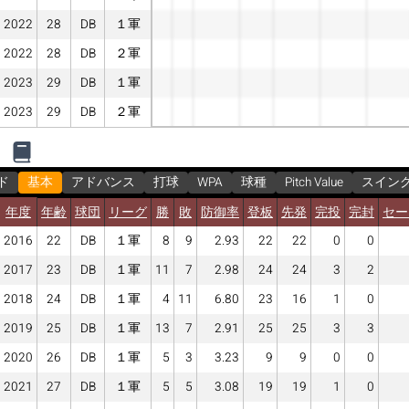
2022
28
DB
１軍
2022
28
DB
２軍
2023
29
DB
１軍
2023
29
DB
２軍
ド
基本
アドバンス
打球
WPA
球種
Pitch Value
スイン
年度
年齢
球団
リーグ
勝
敗
防御率
登板
先発
完投
完封
セー
2016
22
DB
１軍
8
9
2.93
22
22
0
0
2017
23
DB
１軍
11
7
2.98
24
24
3
2
2018
24
DB
１軍
4
11
6.80
23
16
1
0
2019
25
DB
１軍
13
7
2.91
25
25
3
3
2020
26
DB
１軍
5
3
3.23
9
9
0
0
2021
27
DB
１軍
5
5
3.08
19
19
1
0