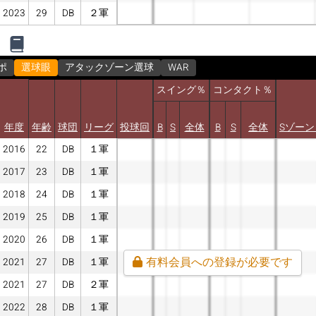
2023
29
DB
２軍
ポ
選球眼
アタックゾーン選球
WAR
スイング％
コンタクト％
年度
年齢
球団
リーグ
投球回
B
S
全体
B
S
全体
Sゾーン
2016
22
DB
１軍
2017
23
DB
１軍
2018
24
DB
１軍
2019
25
DB
１軍
2020
26
DB
１軍
有料会員への登録が必要です
2021
27
DB
１軍
2021
27
DB
２軍
2022
28
DB
１軍