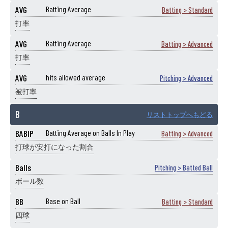
AVG
Batting Average
Batting > Standard
打率
AVG
Batting Average
Batting > Advanced
打率
AVG
hits allowed average
Pitching > Advanced
被打率
B
リストトップへもどる
BABIP
Batting Average on Balls In Play
Batting > Advanced
打球が安打になった割合
Balls
Pitching > Batted Ball
ボール数
BB
Base on Ball
Batting > Standard
四球