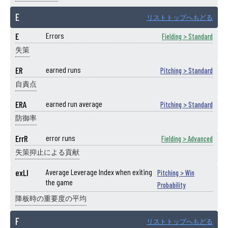
E
リストトップへもどる
E
Errors
Fielding > Standard
失策
ER
earned runs
Pitching > Standard
自責点
ERA
earned run average
Pitching > Standard
防御率
ErrR
error runs
Fielding > Advanced
失策抑止による貢献
exLI
Average Leverage Index when exiting
Pitching > Win
the game
Probability
降板時の重要度の平均
F
リストトップへもどる