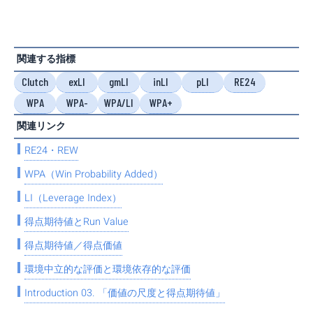
関連する指標
Clutch
exLI
gmLI
inLI
pLI
RE24
WPA
WPA-
WPA/LI
WPA+
関連リンク
RE24・REW
WPA（Win Probability Added）
LI（Leverage Index）
得点期待値とRun Value
得点期待値／得点価値
環境中立的な評価と環境依存的な評価
Introduction 03. 「価値の尺度と得点期待値」