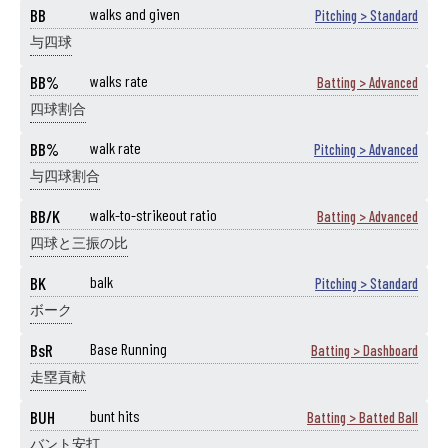
BB
walks and given
Pitching > Standard
与四球
BB%
walks rate
Batting > Advanced
四球割合
BB%
walk rate
Pitching > Advanced
与四球割合
BB/K
walk-to-strikeout ratio
Batting > Advanced
四球と三振の比
BK
balk
Pitching > Standard
ボーク
BsR
Base Running
Batting > Dashboard
走塁貢献
BUH
bunt hits
Batting > Batted Ball
バント安打