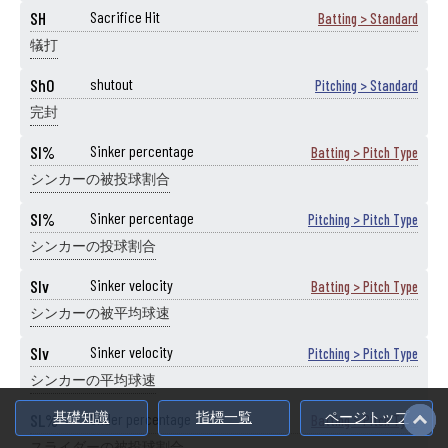
SH
Sacrifice Hit
Batting > Standard
犠打
ShO
shutout
Pitching > Standard
完封
SI%
Sinker percentage
Batting > Pitch Type
シンカーの被投球割合
SI%
Sinker percentage
Pitching > Pitch Type
シンカーの投球割合
SIv
Sinker velocity
Batting > Pitch Type
シンカーの被平均球速
SIv
Sinker velocity
Pitching > Pitch Type
シンカーの平均球速
基礎知識
指標一覧
ページトップ
SL%
Slider percentage
Batting > Pitch Type
スライダーの被投球割合