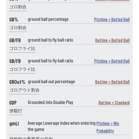
ゴロ割合
GB%
ground ball percentage
Pitching > Batted Ball
ゴロ割合
GB/FB
ground ball to fly ball ratio
Batting > Batted Ball
ゴロフライ比
GB/FB
ground ball to fly ball ratio
Pitching > Batted Ball
ゴロフライ比
GBOut%
ground ball out percentage
Batting > Batted Ball
ゴロアウト割合
GDP
Grounded into Double Play
Batting > Standard
併殺打
gmLI
Average Leverage Index when entering
Pitching > Win
the game
Probability