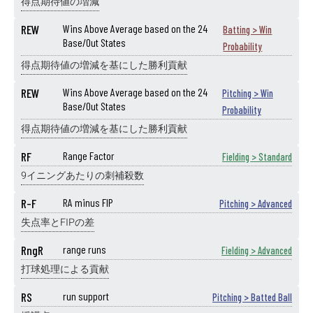
得点期待値の増減
REW
Wins Above Average based on the 24
Batting > Win
Base/Out States
Probability
得点期待値の増減を基にした勝利貢献
REW
Wins Above Average based on the 24
Pitching > Win
Base/Out States
Probability
得点期待値の増減を基にした勝利貢献
RF
Range Factor
Fielding > Standard
9イニングあたりの刺補殺数
R-F
RA minus FIP
Pitching > Advanced
失点率とFIPの差
RngR
range runs
Fielding > Advanced
打球処理による貢献
RS
run support
Pitching > Batted Ball