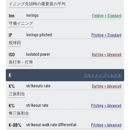
イニング先頭時の重要度の平均
Inn
innings
Fielding > Standard
守備イニング
IP
innings pitched
Pitching > Standard
投球回
ISO
Isolated power
Batting > Advanced
長打率－打率
K
リストトップへもどる
K%
strikeouts rate
Batting > Advanced
三振割合
K%
strikeout rate
Pitching > Advanced
奪三振割合
K-BB%
strikeout-walk rate differential
Pitching > Advanced