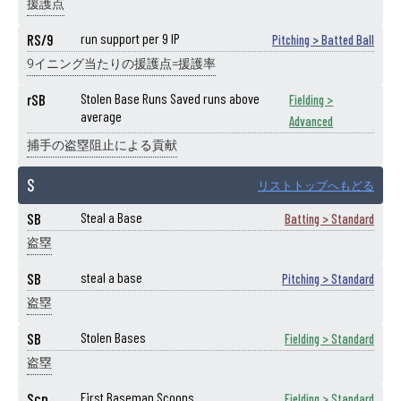
援護点
RS/9
run support per 9 IP
Pitching > Batted Ball
9イニング当たりの援護点=援護率
rSB
Stolen Base Runs Saved runs above
Fielding >
average
Advanced
捕手の盗塁阻止による貢献
S
リストトップへもどる
SB
Steal a Base
Batting > Standard
盗塁
SB
steal a base
Pitching > Standard
盗塁
SB
Stolen Bases
Fielding > Standard
盗塁
Scp
First Baseman Scoops
Fielding > Standard