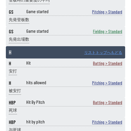
登板時の重要度の平均
GS
Game started
Pitching > Standard
先発登板数
GS
Game started
Fielding > Standard
先発出場数
H
リストトップへもどる
H
Hit
Batting > Standard
安打
H
hits allowed
Pitching > Standard
被安打
HBP
Hit By Pitch
Batting > Standard
死球
HBP
hit by pitch
Pitching > Standard
与死球