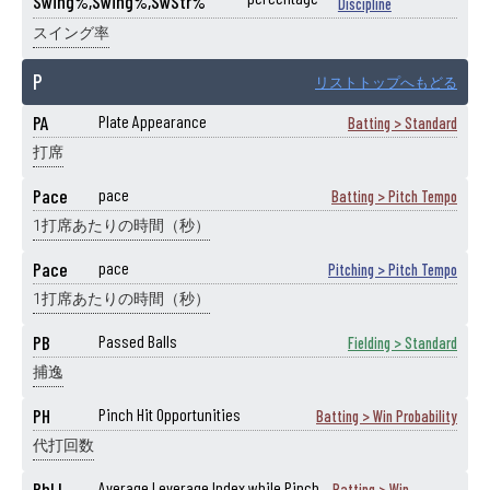
Swing%,Swing%,SwStr%
Discipline
スイング率
P
リストトップへもどる
PA
Plate Appearance
Batting > Standard
打席
Pace
pace
Batting > Pitch Tempo
1打席あたりの時間（秒）
Pace
pace
Pitching > Pitch Tempo
1打席あたりの時間（秒）
PB
Passed Balls
Fielding > Standard
捕逸
PH
Pinch Hit Opportunities
Batting > Win Probability
代打回数
PhLI
Average Leverage Index while Pinch
Batting > Win