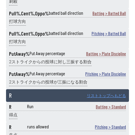
刺殺
Pull%,Cent%,Oppo%
batted ball direction
Batting > Batted Ball
打球方向
Pull%,Cent%,Oppo%
batted ball direction
Pitching > Batted Ball
打球方向
PutAway%
Put Away percentage
Batting > Plate Discipline
2ストライクからの投球に対し三振する割合
PutAway%
Put Away percentage
Pitching > Plate Discipline
2ストライクからの投球が三振になる割合
R
リストトップへもどる
R
Run
Batting > Standard
得点
R
runs allowed
Pitching > Standard