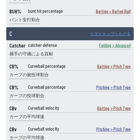
BUH%
bunt hit percentage
Batting > Batted Ball
バント安打割合
C
リストトップへもどる
Catcher
catcher defense
Fielding > Advanced
捕手の守備による貢献
CB%
Curveball percentage
Batting > Pitch Type
カーブの被投球割合
CB%
Curveball percentage
Pitching > Pitch Type
カーブの投球割合
CBv
Curveball velocity
Batting > Pitch Type
カーブの平均球速
CBv
Curveball velocity
Pitching > Pitch Type
カーブの平均球速