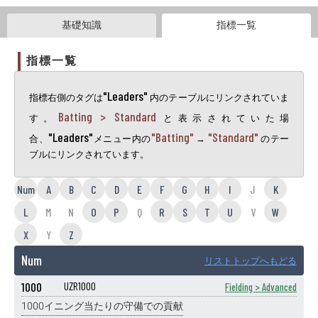
基礎知識
指標一覧
指標一覧
"Leaders"
指標右側のタグは
内のテーブルにリンクされていま
Batting > Standard
す。
と表示されていた場
"Leaders"
"Batting"
"Standard"
合、
メニュー内の
→
のテー
ブルにリンクされています。
Num
A
B
C
D
E
F
G
H
I
J
K
L
M
N
O
P
Q
R
S
T
U
V
W
X
Y
Z
Num
リストトップへもどる
1000
UZR1000
Fielding > Advanced
1000イニング当たりの守備での貢献