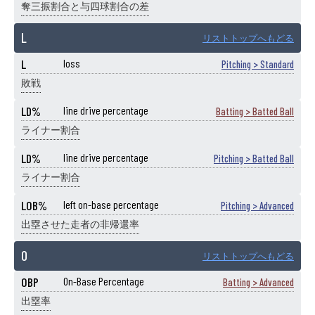
奪三振割合と与四球割合の差
L
リストトップへもどる
L
loss
Pitching > Standard
敗戦
LD%
line drive percentage
Batting > Batted Ball
ライナー割合
LD%
line drive percentage
Pitching > Batted Ball
ライナー割合
LOB%
left on-base percentage
Pitching > Advanced
出塁させた走者の非帰還率
O
リストトップへもどる
OBP
On-Base Percentage
Batting > Advanced
出塁率