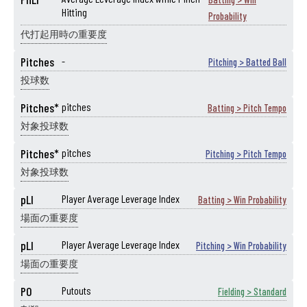
Hitting
Probability
代打起用時の重要度
Pitches
-
Pitching > Batted Ball
投球数
Pitches*
pitches
Batting > Pitch Tempo
対象投球数
Pitches*
pitches
Pitching > Pitch Tempo
対象投球数
pLI
Player Average Leverage Index
Batting > Win Probability
場面の重要度
pLI
Player Average Leverage Index
Pitching > Win Probability
場面の重要度
PO
Putouts
Fielding > Standard