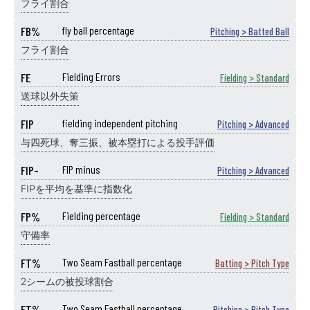
フライ割合
FB%
fly ball percentage
Pitching > Batted Ball
フライ割合
FE
Fielding Errors
Fielding > Standard
送球以外失策
FIP
fielding independent pitching
Pitching > Advanced
与四死球、奪三振、被本塁打による投手評価
FIP-
FIP minus
Pitching > Advanced
FIPを平均を基準に指数化
FP%
Fielding percentage
Fielding > Standard
守備率
FT%
Two Seam Fastball percentage
Batting > Pitch Type
2シームの被投球割合
FT%
Two Seam Fastball percentage
Pitching > Pitch Type