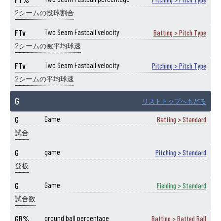
2シームの投球割合
FTv
Two Seam Fastball velocity
Batting > Pitch Type
2シームの被平均球速
FTv
Two Seam Fastball velocity
Pitching > Pitch Type
2シームの平均球速
G
リストトップへもどる
G
Game
Batting > Standard
試合
G
game
Pitching > Standard
登板
G
Game
Fielding > Standard
試合数
GB%
ground ball percentage
Batting > Batted Ball