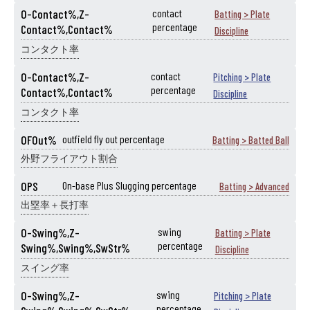
O-Contact%,Z-
contact
Batting > Plate
percentage
Contact%,Contact%
Discipline
コンタクト率
O-Contact%,Z-
contact
Pitching > Plate
percentage
Contact%,Contact%
Discipline
コンタクト率
OFOut%
outfield fly out percentage
Batting > Batted Ball
外野フライアウト割合
OPS
On-base Plus Slugging percentage
Batting > Advanced
出塁率＋長打率
O-Swing%,Z-
swing
Batting > Plate
percentage
Swing%,Swing%,SwStr%
Discipline
スイング率
O-Swing%,Z-
swing
Pitching > Plate
percentage