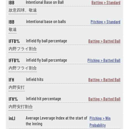
IBB
Intentional Base on Ball
Batting > Standard
故意四球、敬遠
IBB
intentional base on balls
Pitching > Standard
敬遠
IFFB%
infield fly ball percentage
Batting > Batted Ball
内野フライ割合
IFFB%
infield fly ball percentage
Pitching > Batted Ball
内野フライ割合
IFH
infield hits
Batting > Batted Ball
内野安打
IFH%
infield hit percentage
Batting > Batted Ball
内野安打割合
inLI
Average Leverage Index at the start of
Pitching > Win
the inning
Probability