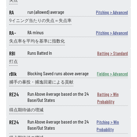
失点
RA
run (allowed) average
Pitching > Advanced
9イニング当たりの失点＝失点率
RA-
RA minus
Pitching > Advanced
失点率を平均を基準に指数化
RBI
Runs Batted In
Batting > Standard
打点
rBlk
Blocking Saved runs above average
Fielding > Advanced
捕手の暴投・捕逸回避による貢献
RE24
Run Above Average based on the 24
Batting > Win
Base/Out States
Probability
得点期待値の増減
RE24
Run Above Average based on the 24
Pitching > Win
Base/Out States
Probability