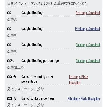
自身のパフォーマンスと比較した重要な場面での働き
CS
Caught Stealing
Batting > Standard
盗塁死
CS
caught stealing
Pitching > Standard
盗塁刺
CS
Caught Stealing
Fielding > Standard
盗塁刺
CS%
Caught Stealing percentage
Fielding > Standard
盗塁阻止率
CStr%
Called + swinging strike
Batting > Plate
percentage
Discipline
見送りストライク／投球
CStr%
Called strike percentage
Pitching > Plate Discipline
見送りストライク／投球