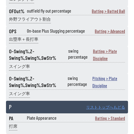
OFOut%
outfield fly out percentage
Batting > Batted Ball
外野フライアウト割合
OPS
On-base Plus Slugging percentage
Batting > Advanced
出塁率＋長打率
O-Swing%,Z-
swing
Batting > Plate
percentage
Swing%,Swing%,SwStr%
Discipline
スイング率
O-Swing%,Z-
swing
Pitching > Plate
percentage
Swing%,Swing%,SwStr%
Discipline
スイング率
P
リストトップへもどる
PA
Plate Appearance
Batting > Standard
打席