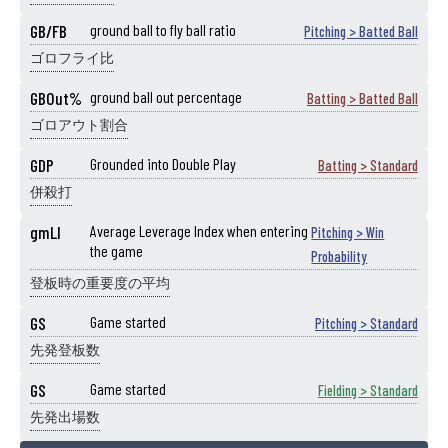
GB/FB
ground ball to fly ball ratio
Pitching > Batted Ball
ゴロフライ比
GBOut%
ground ball out percentage
Batting > Batted Ball
ゴロアウト割合
GDP
Grounded into Double Play
Batting > Standard
併殺打
gmLI
Average Leverage Index when entering
Pitching > Win
the game
Probability
登板時の重要度の平均
GS
Game started
Pitching > Standard
先発登板数
GS
Game started
Fielding > Standard
先発出場数