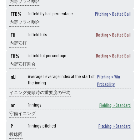
内野フライ割合
IFFB%
infield fly ball percentage
Pitching > Batted Ball
内野フライ割合
IFH
infield hits
Batting > Batted Ball
内野安打
IFH%
infield hit percentage
Batting > Batted Ball
内野安打割合
inLI
Average Leverage Index at the start of
Pitching > Win
the inning
Probability
イニング先頭時の重要度の平均
Inn
innings
Fielding > Standard
守備イニング
IP
innings pitched
Pitching > Standard
投球回