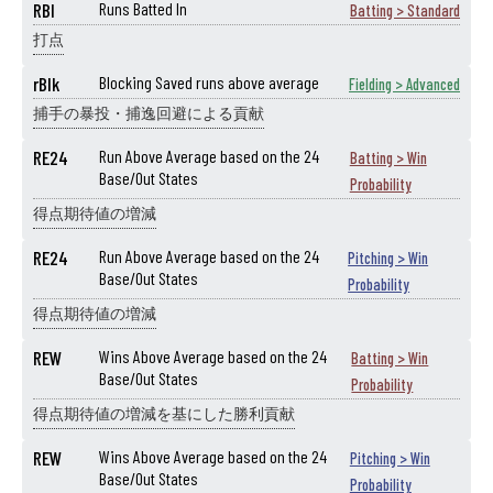
RBI
Runs Batted In
Batting > Standard
打点
rBlk
Blocking Saved runs above average
Fielding > Advanced
捕手の暴投・捕逸回避による貢献
RE24
Run Above Average based on the 24
Batting > Win
Base/Out States
Probability
得点期待値の増減
RE24
Run Above Average based on the 24
Pitching > Win
Base/Out States
Probability
得点期待値の増減
REW
Wins Above Average based on the 24
Batting > Win
Base/Out States
Probability
得点期待値の増減を基にした勝利貢献
REW
Wins Above Average based on the 24
Pitching > Win
Base/Out States
Probability