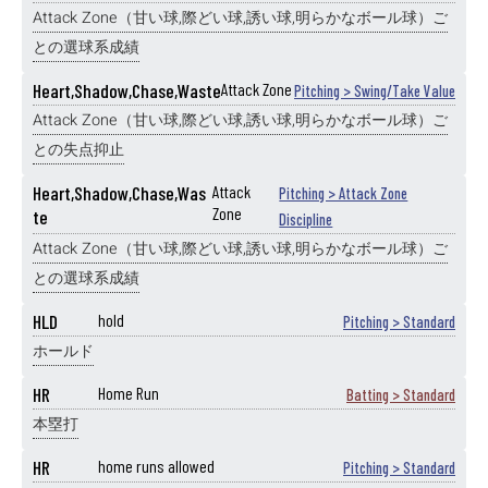
Attack Zone（甘い球,際どい球,誘い球,明らかなボール球）ご
との選球系成績
Heart,Shadow,Chase,Waste
Attack Zone
Pitching > Swing/Take Value
Attack Zone（甘い球,際どい球,誘い球,明らかなボール球）ご
との失点抑止
Heart,Shadow,Chase,Was
Attack
Pitching > Attack Zone
Zone
te
Discipline
Attack Zone（甘い球,際どい球,誘い球,明らかなボール球）ご
との選球系成績
HLD
hold
Pitching > Standard
ホールド
HR
Home Run
Batting > Standard
本塁打
HR
home runs allowed
Pitching > Standard