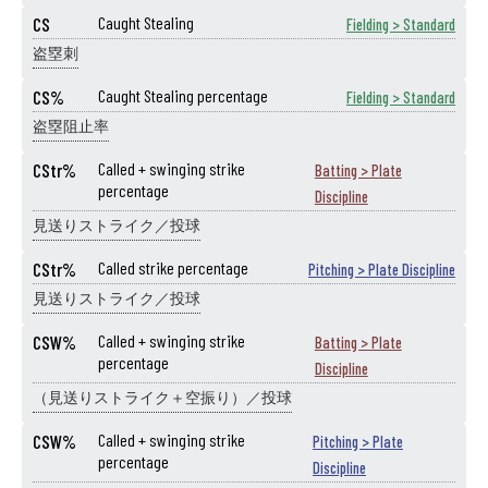
CS
Caught Stealing
Fielding > Standard
盗塁刺
CS%
Caught Stealing percentage
Fielding > Standard
盗塁阻止率
CStr%
Called + swinging strike
Batting > Plate
percentage
Discipline
見送りストライク／投球
CStr%
Called strike percentage
Pitching > Plate Discipline
見送りストライク／投球
CSW%
Called + swinging strike
Batting > Plate
percentage
Discipline
（見送りストライク＋空振り）／投球
CSW%
Called + swinging strike
Pitching > Plate
percentage
Discipline