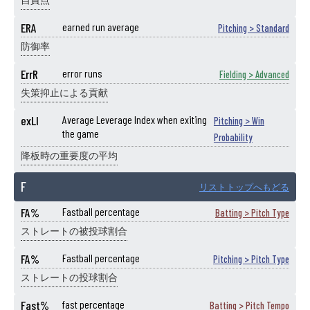
自責点
ERA
earned run average
Pitching > Standard
防御率
ErrR
error runs
Fielding > Advanced
失策抑止による貢献
exLI
Average Leverage Index when exiting
Pitching > Win
the game
Probability
降板時の重要度の平均
F
リストトップへもどる
FA%
Fastball percentage
Batting > Pitch Type
ストレートの被投球割合
FA%
Fastball percentage
Pitching > Pitch Type
ストレートの投球割合
Fast%
fast percentage
Batting > Pitch Tempo