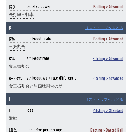
ISO
Isolated power
Batting > Advanced
長打率－打率
K
リストトップへもどる
K%
strikeouts rate
Batting > Advanced
三振割合
K%
strikeout rate
Pitching > Advanced
奪三振割合
K-BB%
strikeout-walk rate differential
Pitching > Advanced
奪三振割合と与四球割合の差
L
リストトップへもどる
L
loss
Pitching > Standard
敗戦
LD%
line drive percentage
Batting > Batted Ball