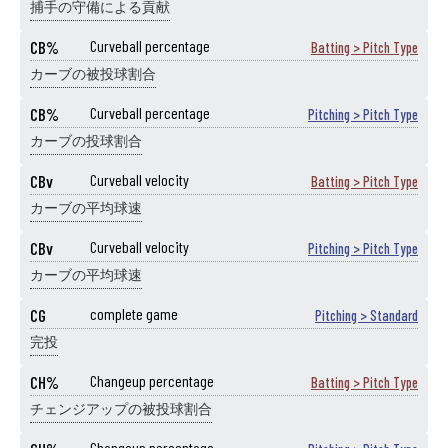
捕手の守備による貢献
CB%
Curveball percentage
Batting > Pitch Type
カーブの被投球割合
CB%
Curveball percentage
Pitching > Pitch Type
カーブの投球割合
CBv
Curveball velocity
Batting > Pitch Type
カーブの平均球速
CBv
Curveball velocity
Pitching > Pitch Type
カーブの平均球速
CG
complete game
Pitching > Standard
完投
CH%
Changeup percentage
Batting > Pitch Type
チェンジアップの被投球割合
Changeup percentage