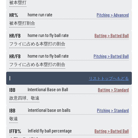
被本塁打
HR%
home run rate
Pitching > Advanced
被本塁打割合
HR/FB
home run to fly ball rate
Batting > Batted Ball
フライに占める本塁打の割合
HR/FB
home run to fly ball rate
Pitching > Batted Ball
フライに占める本塁打の割合
I
リストトップへもどる
IBB
Intentional Base on Ball
Batting > Standard
故意四球、敬遠
IBB
intentional base on balls
Pitching > Standard
敬遠
IFFB%
infield fly ball percentage
Batting > Batted Ball