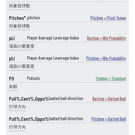
対象投球数
Pitches*
pitches
Pitching > Pitch Tempo
対象投球数
pLI
Player Average Leverage Index
Batting > Win Probability
場面の重要度
pLI
Player Average Leverage Index
Pitching > Win Probability
場面の重要度
PO
Putouts
Fielding > Standard
刺殺
Pull%,Cent%,Oppo%
batted ball direction
Batting > Batted Ball
打球方向
Pull%,Cent%,Oppo%
batted ball direction
Pitching > Batted Ball
打球方向