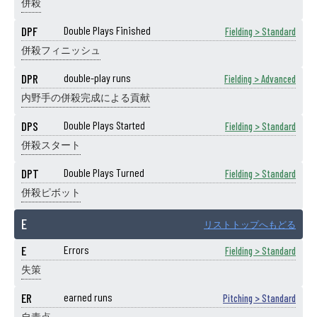
併殺
DPF
Double Plays Finished
Fielding > Standard
併殺フィニッシュ
DPR
double-play runs
Fielding > Advanced
内野手の併殺完成による貢献
DPS
Double Plays Started
Fielding > Standard
併殺スタート
DPT
Double Plays Turned
Fielding > Standard
併殺ピボット
E
リストトップへもどる
E
Errors
Fielding > Standard
失策
ER
earned runs
Pitching > Standard