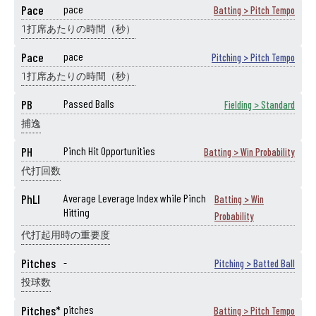
Pace
pace
Batting > Pitch Tempo
1打席あたりの時間（秒）
Pace
pace
Pitching > Pitch Tempo
1打席あたりの時間（秒）
PB
Passed Balls
Fielding > Standard
捕逸
PH
Pinch Hit Opportunities
Batting > Win Probability
代打回数
PhLI
Average Leverage Index while Pinch
Batting > Win
Hitting
Probability
代打起用時の重要度
Pitches
-
Pitching > Batted Ball
投球数
Pitches*
pitches
Batting > Pitch Tempo