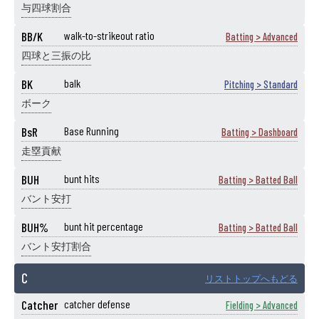
与四球割合
BB/K
walk-to-strikeout ratio
Batting > Advanced
四球と三振の比
BK
balk
Pitching > Standard
ボーク
BsR
Base Running
Batting > Dashboard
走塁貢献
BUH
bunt hits
Batting > Batted Ball
バント安打
BUH%
bunt hit percentage
Batting > Batted Ball
バント安打割合
C
リストトップへもどる
Catcher
catcher defense
Fielding > Advanced