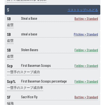
S
リストトップへもどる
SB
Steal a Base
Batting > Standard
盗塁
SB
steal a base
Pitching > Standard
盗塁
SB
Stolen Bases
Fielding > Standard
盗塁
Scp
First Baseman Scoops
Fielding > Standard
一塁手のスクープ成功
Scp%
First Baseman Scoops percentage
Fielding > Standard
一塁手のスクープ成功率
SF
Sacrifice Fly
Batting > Standard
犠飛