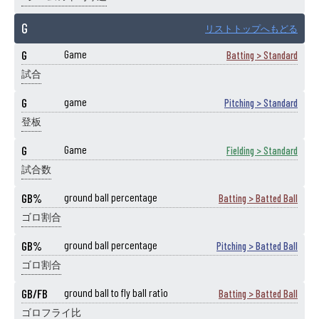
G
リストトップへもどる
G
Game
Batting > Standard
試合
G
game
Pitching > Standard
登板
G
Game
Fielding > Standard
試合数
GB%
ground ball percentage
Batting > Batted Ball
ゴロ割合
GB%
ground ball percentage
Pitching > Batted Ball
ゴロ割合
GB/FB
ground ball to fly ball ratio
Batting > Batted Ball
ゴロフライ比