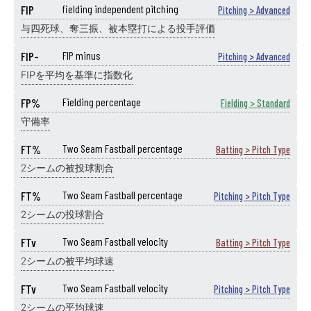
FIP
fielding independent pitching
Pitching > Advanced
与四死球、奪三振、被本塁打による投手評価
FIP-
FIP minus
Pitching > Advanced
FIPを平均を基準に指数化
FP%
Fielding percentage
Fielding > Standard
守備率
FT%
Two Seam Fastball percentage
Batting > Pitch Type
2シームの被投球割合
FT%
Two Seam Fastball percentage
Pitching > Pitch Type
2シームの投球割合
FTv
Two Seam Fastball velocity
Batting > Pitch Type
2シームの被平均球速
FTv
Two Seam Fastball velocity
Pitching > Pitch Type
2シームの平均球速