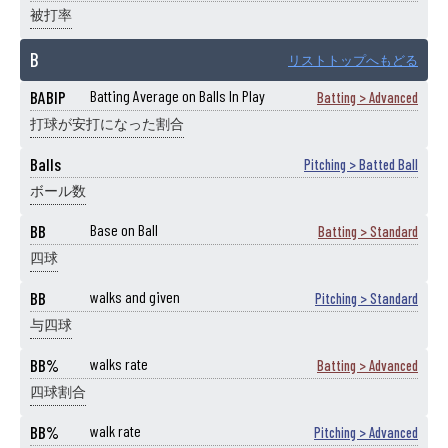
被打率
B
リストトップへもどる
BABIP
Batting Average on Balls In Play
Batting > Advanced
打球が安打になった割合
Balls
Pitching > Batted Ball
ボール数
BB
Base on Ball
Batting > Standard
四球
BB
walks and given
Pitching > Standard
与四球
BB%
walks rate
Batting > Advanced
四球割合
BB%
walk rate
Pitching > Advanced