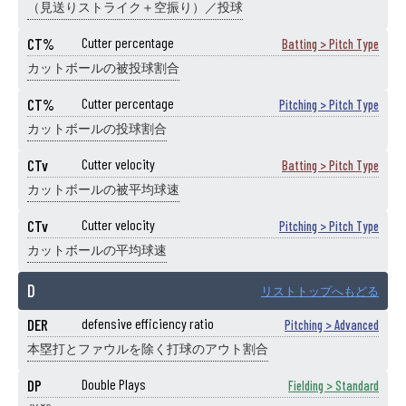
（見送りストライク＋空振り）／投球
CT%
Cutter percentage
Batting > Pitch Type
カットボールの被投球割合
CT%
Cutter percentage
Pitching > Pitch Type
カットボールの投球割合
CTv
Cutter velocity
Batting > Pitch Type
カットボールの被平均球速
CTv
Cutter velocity
Pitching > Pitch Type
カットボールの平均球速
D
リストトップへもどる
DER
defensive efficiency ratio
Pitching > Advanced
本塁打とファウルを除く打球のアウト割合
DP
Double Plays
Fielding > Standard