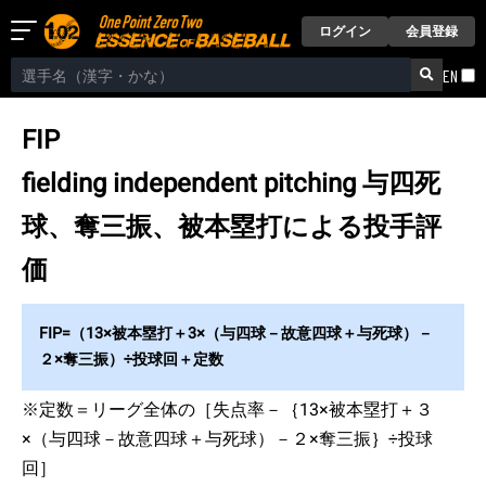
ログイン
会員登録
EN
FIP
fielding independent pitching
与四死
球、奪三振、被本塁打による投手評
価
FIP=（13×被本塁打＋3×（与四球－故意四球＋与死球）－
２×奪三振）÷投球回＋定数
※定数＝リーグ全体の［失点率－｛13×被本塁打＋３
×（与四球－故意四球＋与死球）－２×奪三振｝÷投球
回］