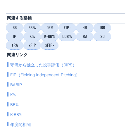
関連する指標
BB
BB%
DER
FIP-
HR
IBB
IP
K%
K-BB%
LOB%
RA
SO
tRA
xFIP
xFIP-
関連リンク
守備から独立した投手評価（DIPS）
FIP（Fielding Independent Pitching）
BABIP
K%
BB%
K-BB%
年度間相関