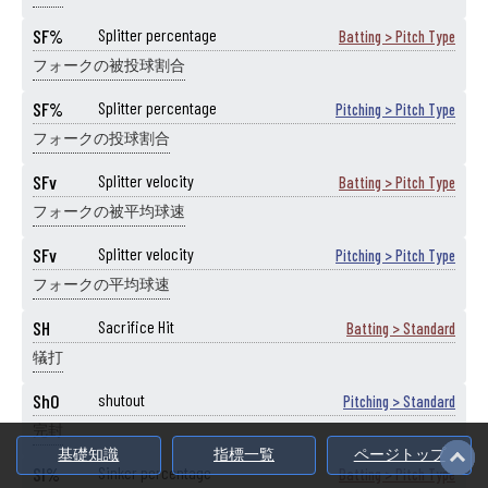
SF%
Splitter percentage
Batting > Pitch Type
フォークの被投球割合
SF%
Splitter percentage
Pitching > Pitch Type
フォークの投球割合
SFv
Splitter velocity
Batting > Pitch Type
フォークの被平均球速
SFv
Splitter velocity
Pitching > Pitch Type
フォークの平均球速
SH
Sacrifice Hit
Batting > Standard
犠打
ShO
shutout
Pitching > Standard
完封
基礎知識
指標一覧
ページトップ
SI%
Sinker percentage
Batting > Pitch Type