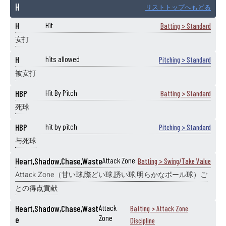
H
リストトップへもどる
H
Hit
Batting > Standard
安打
H
hits allowed
Pitching > Standard
被安打
HBP
Hit By Pitch
Batting > Standard
死球
HBP
hit by pitch
Pitching > Standard
与死球
Heart,Shadow,Chase,Waste
Attack Zone
Batting > Swing/Take Value
Attack Zone（甘い球,際どい球,誘い球,明らかなボール球）ご
との得点貢献
Heart,Shadow,Chase,Wast
Attack
Batting > Attack Zone
Zone
e
Discipline