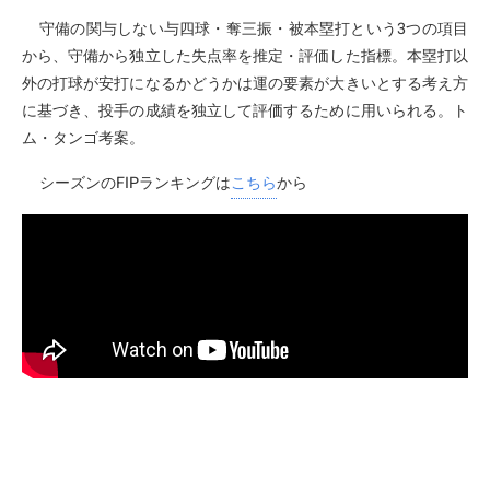
守備の関与しない与四球・奪三振・被本塁打という3つの項目
から、守備から独立した失点率を推定・評価した指標。本塁打以
外の打球が安打になるかどうかは運の要素が大きいとする考え方
に基づき、投手の成績を独立して評価するために用いられる。ト
ム・タンゴ考案。
シーズンのFIPランキングは
こちら
から