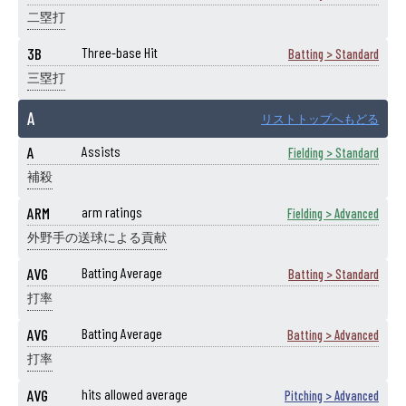
二塁打
3B
Three-base Hit
Batting > Standard
三塁打
A
リストトップへもどる
A
Assists
Fielding > Standard
補殺
ARM
arm ratings
Fielding > Advanced
外野手の送球による貢献
AVG
Batting Average
Batting > Standard
打率
AVG
Batting Average
Batting > Advanced
打率
AVG
hits allowed average
Pitching > Advanced