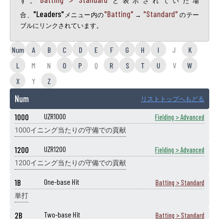
す。
と表示されていた場
"Leaders"
"Batting"
"Standard"
合、
メニュー内の
→
のテー
ブルにリンクされています。
Num
A
B
C
D
E
F
G
H
I
J
K
L
M
N
O
P
Q
R
S
T
U
V
W
X
Y
Z
Num
リストトップへもどる
1000
UZR1000
Fielding > Advanced
1000イニング当たりの守備での貢献
1200
UZR1200
Fielding > Advanced
1200イニング当たりの守備での貢献
1B
One-base Hit
Batting > Standard
単打
2B
Two-base Hit
Batting > Standard