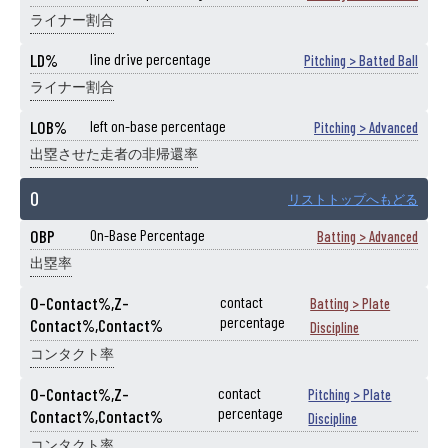
ライナー割合
LD%
line drive percentage
Pitching > Batted Ball
ライナー割合
LOB%
left on-base percentage
Pitching > Advanced
出塁させた走者の非帰還率
O
リストトップへもどる
OBP
On-Base Percentage
Batting > Advanced
出塁率
O-Contact%,Z-
contact
Batting > Plate
percentage
Contact%,Contact%
Discipline
コンタクト率
O-Contact%,Z-
contact
Pitching > Plate
percentage
Contact%,Contact%
Discipline
コンタクト率