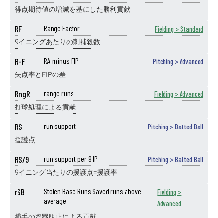
得点期待値の増減を基にした勝利貢献
RF
Range Factor
Fielding > Standard
9イニングあたりの刺補殺数
R-F
RA minus FIP
Pitching > Advanced
失点率とFIPの差
RngR
range runs
Fielding > Advanced
打球処理による貢献
RS
run support
Pitching > Batted Ball
援護点
RS/9
run support per 9 IP
Pitching > Batted Ball
9イニング当たりの援護点=援護率
rSB
Stolen Base Runs Saved runs above
Fielding >
average
Advanced
捕手の盗塁阻止による貢献