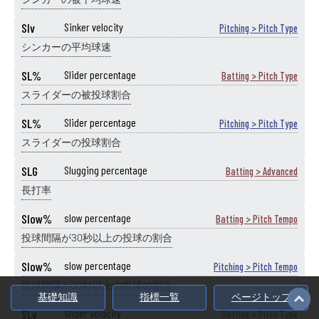
SIv
Sinker velocity
Pitching > Pitch Type
シンカーの平均球速
SL%
Slider percentage
Batting > Pitch Type
スライダーの被投球割合
SL%
Slider percentage
Pitching > Pitch Type
スライダーの投球割合
SLG
Slugging percentage
Batting > Advanced
長打率
Slow%
slow percentage
Batting > Pitch Tempo
投球間隔が30秒以上の投球の割合
Slow%
slow percentage
Pitching > Pitch Tempo
投球間隔が30秒以上の投球の割合
基礎知識
指標一覧
ページトップ
SLv
Slider velocity
Batting > Pitch Type