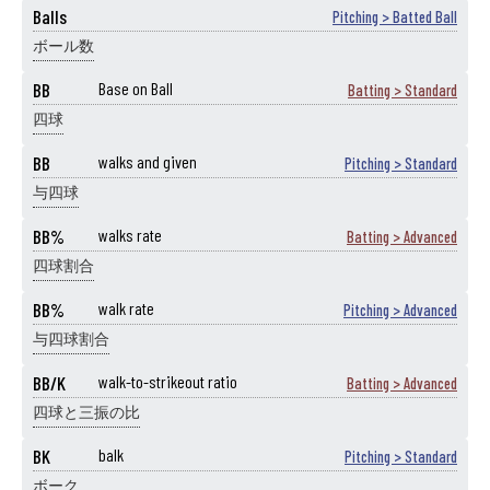
Balls
Pitching > Batted Ball
ボール数
BB
Base on Ball
Batting > Standard
四球
BB
walks and given
Pitching > Standard
与四球
BB%
walks rate
Batting > Advanced
四球割合
BB%
walk rate
Pitching > Advanced
与四球割合
BB/K
walk-to-strikeout ratio
Batting > Advanced
四球と三振の比
BK
balk
Pitching > Standard
ボーク