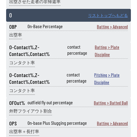
出塁させた走者の非帰還率
O
リストトップへもどる
OBP
On-Base Percentage
Batting > Advanced
出塁率
O-Contact%,Z-
contact
Batting > Plate
percentage
Contact%,Contact%
Discipline
コンタクト率
O-Contact%,Z-
contact
Pitching > Plate
percentage
Contact%,Contact%
Discipline
コンタクト率
OFOut%
outfield fly out percentage
Batting > Batted Ball
外野フライアウト割合
OPS
On-base Plus Slugging percentage
Batting > Advanced
出塁率＋長打率