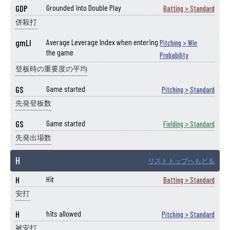
GDP
Grounded into Double Play
Batting > Standard
併殺打
gmLI
Average Leverage Index when entering
Pitching > Win
the game
Probability
登板時の重要度の平均
GS
Game started
Pitching > Standard
先発登板数
GS
Game started
Fielding > Standard
先発出場数
H
リストトップへもどる
H
Hit
Batting > Standard
安打
H
hits allowed
Pitching > Standard
被安打