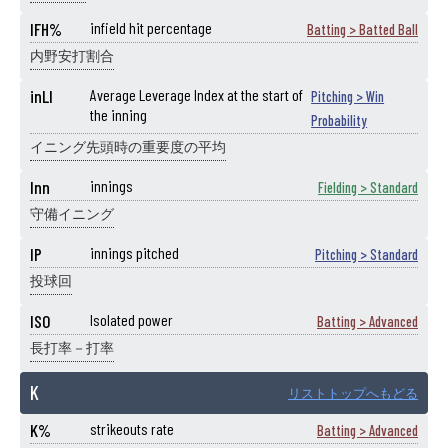
IFH%
infield hit percentage
Batting > Batted Ball
内野安打割合
inLI
Average Leverage Index at the start of
Pitching > Win
the inning
Probability
イニング先頭時の重要度の平均
Inn
innings
Fielding > Standard
守備イニング
IP
innings pitched
Pitching > Standard
投球回
ISO
Isolated power
Batting > Advanced
長打率－打率
K
リストトップへもどる
K%
strikeouts rate
Batting > Advanced