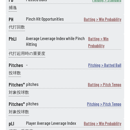
捕逸
PH
Pinch Hit Opportunities
Batting > Win Probability
代打回数
PhLI
Average Leverage Index while Pinch
Batting > Win
Hitting
Probability
代打起用時の重要度
Pitches
-
Pitching > Batted Ball
投球数
Pitches*
pitches
Batting > Pitch Tempo
対象投球数
Pitches*
pitches
Pitching > Pitch Tempo
対象投球数
pLI
Player Average Leverage Index
Batting > Win Probability