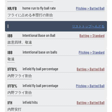
HR/FB
home run to fly ball rate
Pitching > Batted Ball
フライに占める本塁打の割合
I
リストトップへもどる
IBB
Intentional Base on Ball
Batting > Standard
故意四球、敬遠
IBB
intentional base on balls
Pitching > Standard
敬遠
IFFB%
infield fly ball percentage
Batting > Batted Ball
内野フライ割合
IFFB%
infield fly ball percentage
Pitching > Batted Ball
内野フライ割合
IFH
infield hits
Batting > Batted Ball
内野安打