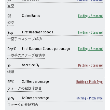
盗塁
SB
Stolen Bases
Fielding > Standard
盗塁
Scp
First Baseman Scoops
Fielding > Standard
一塁手のスクープ成功
Scp%
First Baseman Scoops percentage
Fielding > Standard
一塁手のスクープ成功率
SF
Sacrifice Fly
Batting > Standard
犠飛
SF%
Splitter percentage
Batting > Pitch Type
フォークの被投球割合
SF%
Splitter percentage
Pitching > Pitch Type
フォークの投球割合