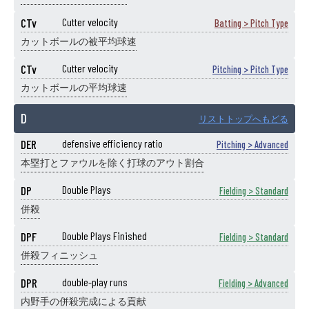
CTv
Cutter velocity
Batting > Pitch Type
カットボールの被平均球速
CTv
Cutter velocity
Pitching > Pitch Type
カットボールの平均球速
D
リストトップへもどる
DER
defensive efficiency ratio
Pitching > Advanced
本塁打とファウルを除く打球のアウト割合
DP
Double Plays
Fielding > Standard
併殺
DPF
Double Plays Finished
Fielding > Standard
併殺フィニッシュ
DPR
double-play runs
Fielding > Advanced
内野手の併殺完成による貢献