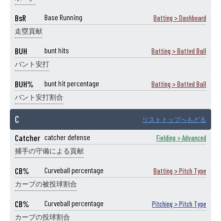
BsR
Base Running
Batting > Dashboard
走塁貢献
BUH
bunt hits
Batting > Batted Ball
バント安打
BUH%
bunt hit percentage
Batting > Batted Ball
バント安打割合
C
リストトップへもどる
Catcher
catcher defense
Fielding > Advanced
捕手の守備による貢献
CB%
Curveball percentage
Batting > Pitch Type
カーブの被投球割合
CB%
Curveball percentage
Pitching > Pitch Type
カーブの投球割合