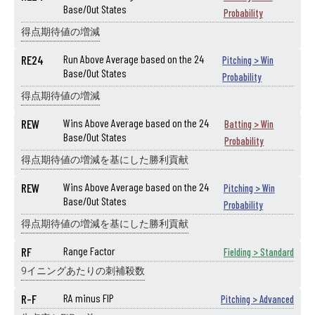
Base/Out States
Probability
得点期待値の増減
RE24
Run Above Average based on the 24
Pitching > Win
Base/Out States
Probability
得点期待値の増減
REW
Wins Above Average based on the 24
Batting > Win
Base/Out States
Probability
得点期待値の増減を基にした勝利貢献
REW
Wins Above Average based on the 24
Pitching > Win
Base/Out States
Probability
得点期待値の増減を基にした勝利貢献
RF
Range Factor
Fielding > Standard
9イニングあたりの刺補殺数
R-F
RA minus FIP
Pitching > Advanced