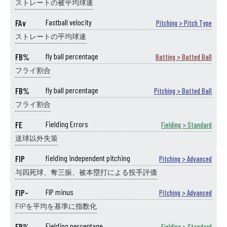
ストレートの被平均球速
FAv
Fastball velocity
Pitching > Pitch Type
ストレートの平均球速
FB%
fly ball percentage
Batting > Batted Ball
フライ割合
FB%
fly ball percentage
Pitching > Batted Ball
フライ割合
FE
Fielding Errors
Fielding > Standard
送球以外失策
FIP
fielding independent pitching
Pitching > Advanced
与四死球、奪三振、被本塁打による投手評価
FIP-
FIP minus
Pitching > Advanced
FIPを平均を基準に指数化
FP%
Fielding percentage
Fielding > Standard