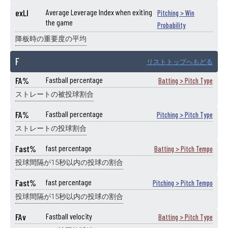
exLI
Average Leverage Index when exiting
Pitching > Win
the game
Probability
降板時の重要度の平均
F
リストトップへもどる
FA%
Fastball percentage
Batting > Pitch Type
ストレートの被投球割合
FA%
Fastball percentage
Pitching > Pitch Type
ストレートの投球割合
Fast%
fast percentage
Batting > Pitch Tempo
投球間隔が15秒以内の投球の割合
Fast%
fast percentage
Pitching > Pitch Tempo
投球間隔が15秒以内の投球の割合
FAv
Fastball velocity
Batting > Pitch Type