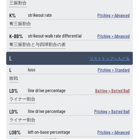
三振割合
K%
strikeout rate
Pitching > Advanced
奪三振割合
K-BB%
strikeout-walk rate differential
Pitching > Advanced
奪三振割合と与四球割合の差
L
リストトップへもどる
L
loss
Pitching > Standard
敗戦
LD%
line drive percentage
Batting > Batted Ball
ライナー割合
LD%
line drive percentage
Pitching > Batted Ball
ライナー割合
LOB%
left on-base percentage
Pitching > Advanced