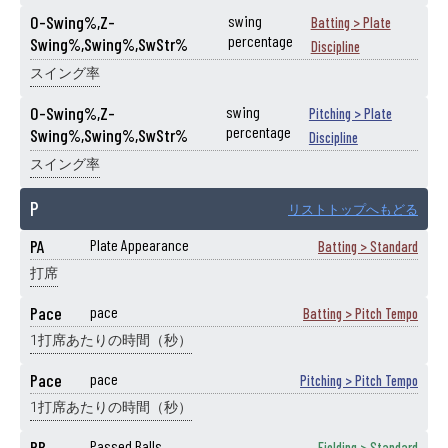
O-Swing%,Z-
swing
Batting > Plate
percentage
Swing%,Swing%,SwStr%
Discipline
スイング率
O-Swing%,Z-
swing
Pitching > Plate
percentage
Swing%,Swing%,SwStr%
Discipline
スイング率
P
リストトップへもどる
PA
Plate Appearance
Batting > Standard
打席
Pace
pace
Batting > Pitch Tempo
1打席あたりの時間（秒）
Pace
pace
Pitching > Pitch Tempo
1打席あたりの時間（秒）
PB
Passed Balls
Fielding > Standard