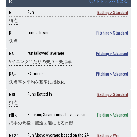
R
リストトップへもどる
R
Run
Batting > Standard
得点
R
runs allowed
Pitching > Standard
失点
RA
run (allowed) average
Pitching > Advanced
9イニング当たりの失点＝失点率
RA-
RA minus
Pitching > Advanced
失点率を平均を基準に指数化
RBI
Runs Batted In
Batting > Standard
打点
rBlk
Blocking Saved runs above average
Fielding > Advanced
捕手の暴投・捕逸回避による貢献
RE24
Run Above Average based on the 24
Batting > Win