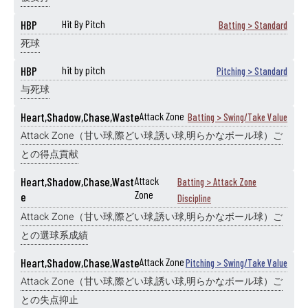
HBP
Hit By Pitch
Batting > Standard
死球
HBP
hit by pitch
Pitching > Standard
与死球
Heart,Shadow,Chase,Waste
Attack Zone
Batting > Swing/Take Value
Attack Zone（甘い球,際どい球,誘い球,明らかなボール球）ご
との得点貢献
Heart,Shadow,Chase,Wast
Attack
Batting > Attack Zone
Zone
e
Discipline
Attack Zone（甘い球,際どい球,誘い球,明らかなボール球）ご
との選球系成績
Heart,Shadow,Chase,Waste
Attack Zone
Pitching > Swing/Take Value
Attack Zone（甘い球,際どい球,誘い球,明らかなボール球）ご
との失点抑止