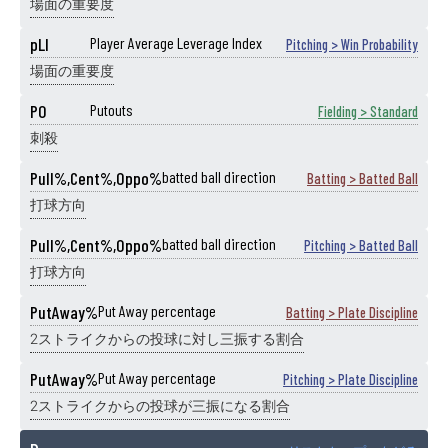
場面の重要度
pLI
Player Average Leverage Index
Pitching > Win Probability
場面の重要度
PO
Putouts
Fielding > Standard
刺殺
Pull%,Cent%,Oppo%
batted ball direction
Batting > Batted Ball
打球方向
Pull%,Cent%,Oppo%
batted ball direction
Pitching > Batted Ball
打球方向
PutAway%
Put Away percentage
Batting > Plate Discipline
2ストライクからの投球に対し三振する割合
PutAway%
Put Away percentage
Pitching > Plate Discipline
2ストライクからの投球が三振になる割合