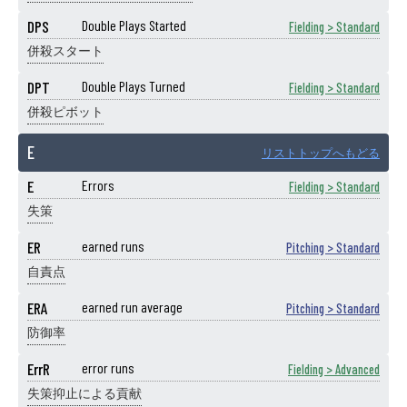
DPS
Double Plays Started
Fielding > Standard
併殺スタート
DPT
Double Plays Turned
Fielding > Standard
併殺ピボット
E
リストトップへもどる
E
Errors
Fielding > Standard
失策
ER
earned runs
Pitching > Standard
自責点
ERA
earned run average
Pitching > Standard
防御率
ErrR
error runs
Fielding > Advanced
失策抑止による貢献