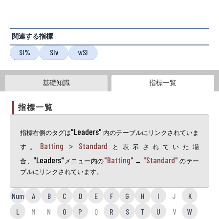
関連する指標
SI%
SIv
wSI
基礎知識
指標一覧
指標一覧
"Leaders"
指標右側のタグは
内のテーブルにリンクされていま
Batting > Standard
す。
と表示されていた場
"Leaders"
"Batting"
"Standard"
合、
メニュー内の
→
のテー
ブルにリンクされています。
Num
A
B
C
D
E
F
G
H
I
J
K
L
M
N
O
P
Q
R
S
T
U
V
W