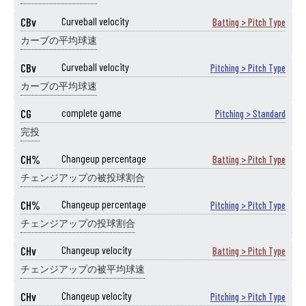
CBv
Curveball velocity
Batting > Pitch Type
カーブの平均球速
CBv
Curveball velocity
Pitching > Pitch Type
カーブの平均球速
CG
complete game
Pitching > Standard
完投
CH%
Changeup percentage
Batting > Pitch Type
チェンジアップの被投球割合
CH%
Changeup percentage
Pitching > Pitch Type
チェンジアップの投球割合
CHv
Changeup velocity
Batting > Pitch Type
チェンジアップの被平均球速
CHv
Changeup velocity
Pitching > Pitch Type