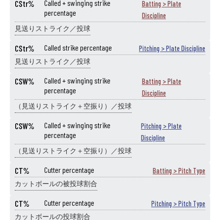
CStr%
Called + swinging strike
Batting > Plate
percentage
Discipline
見送りストライク／投球
CStr%
Called strike percentage
Pitching > Plate Discipline
見送りストライク／投球
CSW%
Called + swinging strike
Batting > Plate
percentage
Discipline
（見送りストライク＋空振り）／投球
CSW%
Called + swinging strike
Pitching > Plate
percentage
Discipline
（見送りストライク＋空振り）／投球
CT%
Cutter percentage
Batting > Pitch Type
カットボールの被投球割合
CT%
Cutter percentage
Pitching > Pitch Type
カットボールの投球割合