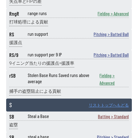
失点率とFIPの差
RngR
range runs
Fielding > Advanced
打球処理による貢献
RS
run support
Pitching > Batted Ball
援護点
RS/9
run support per 9 IP
Pitching > Batted Ball
9イニング当たりの援護点=援護率
rSB
Stolen Base Runs Saved runs above
Fielding >
average
Advanced
捕手の盗塁阻止による貢献
S
リストトップへもどる
SB
Steal a Base
Batting > Standard
盗塁
SB
steal a base
Pitching > Standard