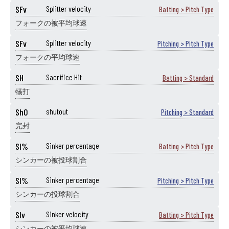
SFv
Splitter velocity
Batting > Pitch Type
フォークの被平均球速
SFv
Splitter velocity
Pitching > Pitch Type
フォークの平均球速
SH
Sacrifice Hit
Batting > Standard
犠打
ShO
shutout
Pitching > Standard
完封
SI%
Sinker percentage
Batting > Pitch Type
シンカーの被投球割合
SI%
Sinker percentage
Pitching > Pitch Type
シンカーの投球割合
SIv
Sinker velocity
Batting > Pitch Type
シンカーの被平均球速