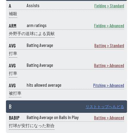
A
Assists
Fielding > Standard
補殺
ARM
arm ratings
Fielding > Advanced
外野手の送球による貢献
AVG
Batting Average
Batting > Standard
打率
AVG
Batting Average
Batting > Advanced
打率
AVG
hits allowed average
Pitching > Advanced
被打率
B
リストトップへもどる
BABIP
Batting Average on Balls In Play
Batting > Advanced
打球が安打になった割合