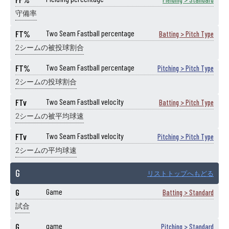
守備率
FT%
Two Seam Fastball percentage
Batting > Pitch Type
2シームの被投球割合
FT%
Two Seam Fastball percentage
Pitching > Pitch Type
2シームの投球割合
FTv
Two Seam Fastball velocity
Batting > Pitch Type
2シームの被平均球速
FTv
Two Seam Fastball velocity
Pitching > Pitch Type
2シームの平均球速
G
リストトップへもどる
G
Game
Batting > Standard
試合
G
game
Pitching > Standard