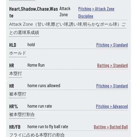
Heart,Shadow,Chase,Was
Attack
Pitching > Attack Zone
Zone
te
Discipline
Attack Zone（甘い球,際どい球,誘い球,明らかなボール球）ご
との選球系成績
HLD
hold
Pitching > Standard
ホールド
HR
Home Run
Batting > Standard
本塁打
HR
home runs allowed
Pitching > Standard
被本塁打
HR%
home run rate
Pitching > Advanced
被本塁打割合
HR/FB
home run to fly ball rate
Batting > Batted Ball
フライに占める本塁打の割合