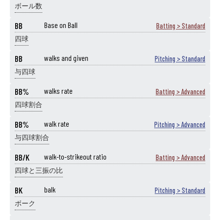
ボール数
BB
Base on Ball
Batting > Standard
四球
BB
walks and given
Pitching > Standard
与四球
BB%
walks rate
Batting > Advanced
四球割合
BB%
walk rate
Pitching > Advanced
与四球割合
BB/K
walk-to-strikeout ratio
Batting > Advanced
四球と三振の比
BK
balk
Pitching > Standard
ボーク