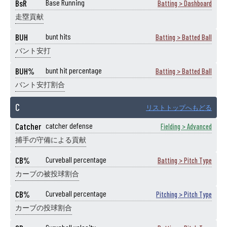
BsR
Base Running
Batting > Dashboard
走塁貢献
BUH
bunt hits
Batting > Batted Ball
バント安打
BUH%
bunt hit percentage
Batting > Batted Ball
バント安打割合
C
リストトップへもどる
Catcher
catcher defense
Fielding > Advanced
捕手の守備による貢献
CB%
Curveball percentage
Batting > Pitch Type
カーブの被投球割合
CB%
Curveball percentage
Pitching > Pitch Type
カーブの投球割合