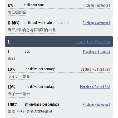
K%
strikeout rate
Pitching > Advanced
奪三振割合
K-BB%
strikeout-walk rate differential
Pitching > Advanced
奪三振割合と与四球割合の差
L
リストトップへもどる
L
loss
Pitching > Standard
敗戦
LD%
line drive percentage
Batting > Batted Ball
ライナー割合
LD%
line drive percentage
Pitching > Batted Ball
ライナー割合
LOB%
left on-base percentage
Pitching > Advanced
出塁させた走者の非帰還率