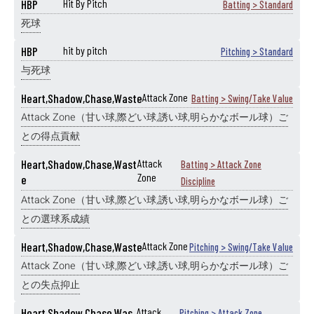
HBP
Hit By Pitch
Batting > Standard
死球
HBP
hit by pitch
Pitching > Standard
与死球
Heart,Shadow,Chase,Waste
Attack Zone
Batting > Swing/Take Value
Attack Zone（甘い球,際どい球,誘い球,明らかなボール球）ご
との得点貢献
Heart,Shadow,Chase,Wast
Attack
Batting > Attack Zone
Zone
e
Discipline
Attack Zone（甘い球,際どい球,誘い球,明らかなボール球）ご
との選球系成績
Heart,Shadow,Chase,Waste
Attack Zone
Pitching > Swing/Take Value
Attack Zone（甘い球,際どい球,誘い球,明らかなボール球）ご
との失点抑止
Heart,Shadow,Chase,Was
Attack
Pitching > Attack Zone