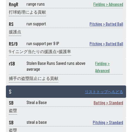
RngR
range runs
Fielding > Advanced
打球処理による貢献
RS
run support
Pitching > Batted Ball
援護点
RS/9
run support per 9 IP
Pitching > Batted Ball
9イニング当たりの援護点=援護率
rSB
Stolen Base Runs Saved runs above
Fielding >
average
Advanced
捕手の盗塁阻止による貢献
S
リストトップへもどる
SB
Steal a Base
Batting > Standard
盗塁
SB
steal a base
Pitching > Standard
盗塁