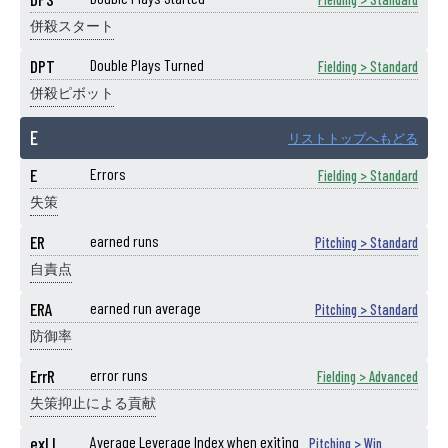
併殺スタート
DPT
Double Plays Turned
Fielding > Standard
併殺ピボット
E
リストトップへもどる
E
Errors
Fielding > Standard
失策
ER
earned runs
Pitching > Standard
自責点
ERA
earned run average
Pitching > Standard
防御率
ErrR
error runs
Fielding > Advanced
失策抑止による貢献
exLI
Average Leverage Index when exiting
Pitching > Win