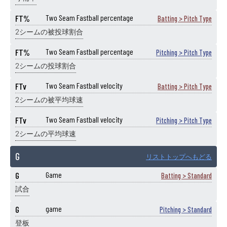
FT%
Two Seam Fastball percentage
Batting > Pitch Type
2シームの被投球割合
FT%
Two Seam Fastball percentage
Pitching > Pitch Type
2シームの投球割合
FTv
Two Seam Fastball velocity
Batting > Pitch Type
2シームの被平均球速
FTv
Two Seam Fastball velocity
Pitching > Pitch Type
2シームの平均球速
G
リストトップへもどる
G
Game
Batting > Standard
試合
G
game
Pitching > Standard
登板