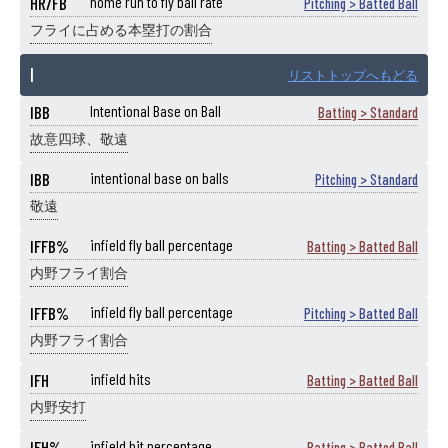
HR/FB
home run to fly ball rate
Pitching > Batted Ball
フライに占める本塁打の割合
I
リストトップへもどる
IBB
Intentional Base on Ball
Batting > Standard
故意四球、敬遠
IBB
intentional base on balls
Pitching > Standard
敬遠
IFFB%
infield fly ball percentage
Batting > Batted Ball
内野フライ割合
IFFB%
infield fly ball percentage
Pitching > Batted Ball
内野フライ割合
IFH
infield hits
Batting > Batted Ball
内野安打
IFH%
infield hit percentage
Batting > Batted Ball