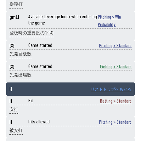
併殺打
gmLI
Average Leverage Index when entering
Pitching > Win
the game
Probability
登板時の重要度の平均
GS
Game started
Pitching > Standard
先発登板数
GS
Game started
Fielding > Standard
先発出場数
H
リストトップへもどる
H
Hit
Batting > Standard
安打
H
hits allowed
Pitching > Standard
被安打