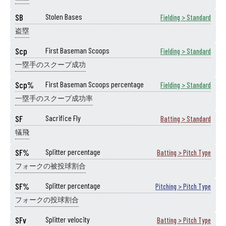
SB
Stolen Bases
Fielding > Standard
盗塁
Scp
First Baseman Scoops
Fielding > Standard
一塁手のスクープ成功
Scp%
First Baseman Scoops percentage
Fielding > Standard
一塁手のスクープ成功率
SF
Sacrifice Fly
Batting > Standard
犠飛
SF%
Splitter percentage
Batting > Pitch Type
フォークの被投球割合
SF%
Splitter percentage
Pitching > Pitch Type
フォークの投球割合
SFv
Splitter velocity
Batting > Pitch Type