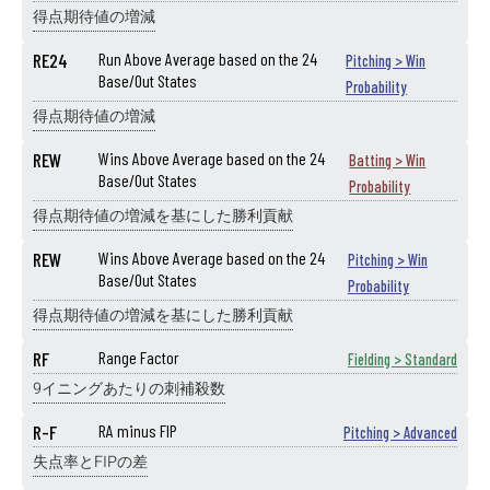
得点期待値の増減
RE24
Run Above Average based on the 24
Pitching > Win
Base/Out States
Probability
得点期待値の増減
REW
Wins Above Average based on the 24
Batting > Win
Base/Out States
Probability
得点期待値の増減を基にした勝利貢献
REW
Wins Above Average based on the 24
Pitching > Win
Base/Out States
Probability
得点期待値の増減を基にした勝利貢献
RF
Range Factor
Fielding > Standard
9イニングあたりの刺補殺数
R-F
RA minus FIP
Pitching > Advanced
失点率とFIPの差