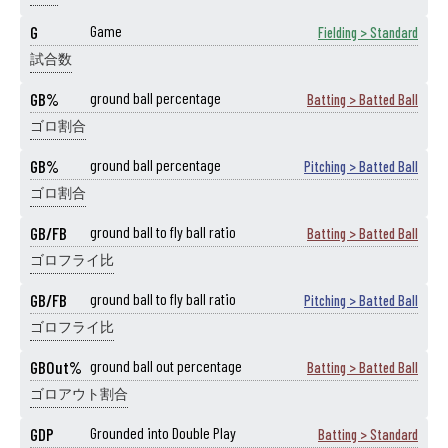
G
Game
Fielding > Standard
試合数
GB%
ground ball percentage
Batting > Batted Ball
ゴロ割合
GB%
ground ball percentage
Pitching > Batted Ball
ゴロ割合
GB/FB
ground ball to fly ball ratio
Batting > Batted Ball
ゴロフライ比
GB/FB
ground ball to fly ball ratio
Pitching > Batted Ball
ゴロフライ比
GBOut%
ground ball out percentage
Batting > Batted Ball
ゴロアウト割合
GDP
Grounded into Double Play
Batting > Standard