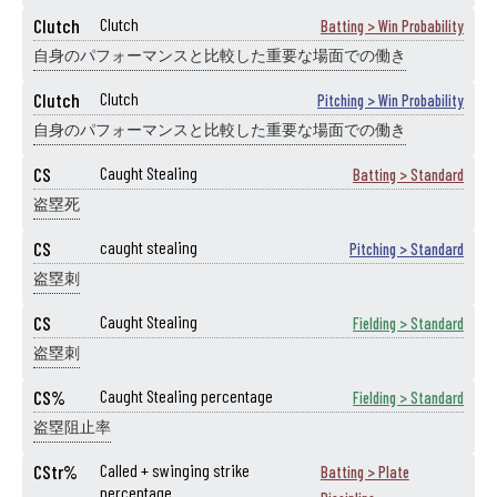
Clutch
Clutch
Batting > Win Probability
自身のパフォーマンスと比較した重要な場面での働き
Clutch
Clutch
Pitching > Win Probability
自身のパフォーマンスと比較した重要な場面での働き
CS
Caught Stealing
Batting > Standard
盗塁死
CS
caught stealing
Pitching > Standard
盗塁刺
CS
Caught Stealing
Fielding > Standard
盗塁刺
CS%
Caught Stealing percentage
Fielding > Standard
盗塁阻止率
CStr%
Called + swinging strike
Batting > Plate
percentage