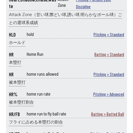
Zone
te
Discipline
Attack Zone（甘い球,際どい球,誘い球,明らかなボール球）ご
との選球系成績
HLD
hold
Pitching > Standard
ホールド
HR
Home Run
Batting > Standard
本塁打
HR
home runs allowed
Pitching > Standard
被本塁打
HR%
home run rate
Pitching > Advanced
被本塁打割合
HR/FB
home run to fly ball rate
Batting > Batted Ball
フライに占める本塁打の割合