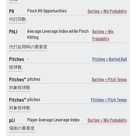
PH
Pinch Hit Opportunities
Batting > Win Probability
代打回数
PhLI
Average Leverage Index while Pinch
Batting > Win
Hitting
Probability
代打起用時の重要度
Pitches
-
Pitching > Batted Ball
投球数
Pitches*
pitches
Batting > Pitch Tempo
対象投球数
Pitches*
pitches
Pitching > Pitch Tempo
対象投球数
pLI
Player Average Leverage Index
Batting > Win Probability
場面の重要度