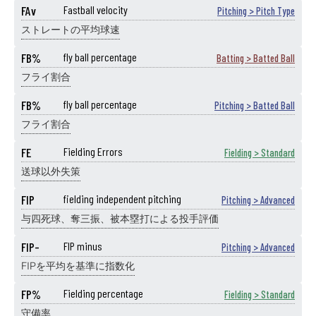
FAv
Fastball velocity
Pitching > Pitch Type
ストレートの平均球速
FB%
fly ball percentage
Batting > Batted Ball
フライ割合
FB%
fly ball percentage
Pitching > Batted Ball
フライ割合
FE
Fielding Errors
Fielding > Standard
送球以外失策
FIP
fielding independent pitching
Pitching > Advanced
与四死球、奪三振、被本塁打による投手評価
FIP-
FIP minus
Pitching > Advanced
FIPを平均を基準に指数化
FP%
Fielding percentage
Fielding > Standard
守備率