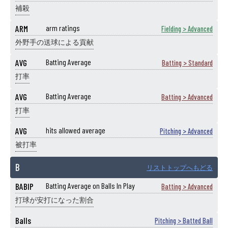
補殺
ARM
arm ratings
Fielding > Advanced
外野手の送球による貢献
AVG
Batting Average
Batting > Standard
打率
AVG
Batting Average
Batting > Advanced
打率
AVG
hits allowed average
Pitching > Advanced
被打率
B
リストトップへもどる
BABIP
Batting Average on Balls In Play
Batting > Advanced
打球が安打になった割合
Balls
Pitching > Batted Ball