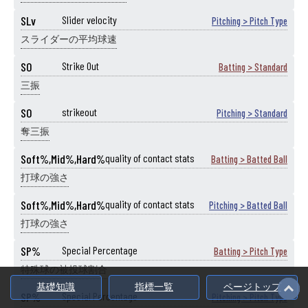
SLv
Slider velocity
Pitching > Pitch Type
スライダーの平均球速
SO
Strike Out
Batting > Standard
三振
SO
strikeout
Pitching > Standard
奪三振
Soft%,Mid%,Hard%
quality of contact stats
Batting > Batted Ball
打球の強さ
Soft%,Mid%,Hard%
quality of contact stats
Pitching > Batted Ball
打球の強さ
SP%
Special Percentage
Batting > Pitch Type
特殊球の被投球割合
基礎知識
指標一覧
ページトップ
SP%
Special Percentage
Pitching > Pitch Type