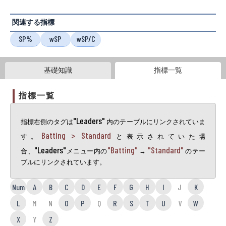
関連する指標
SP%
wSP
wSP/C
基礎知識
指標一覧
指標一覧
"Leaders"
指標右側のタグは
内のテーブルにリンクされていま
Batting > Standard
す。
と表示されていた場
"Leaders"
"Batting"
"Standard"
合、
メニュー内の
→
のテー
ブルにリンクされています。
Num
A
B
C
D
E
F
G
H
I
J
K
L
M
N
O
P
Q
R
S
T
U
V
W
X
Y
Z