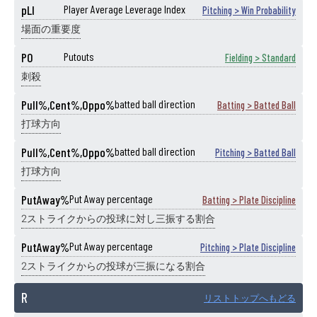
pLI
Player Average Leverage Index
Pitching > Win Probability
場面の重要度
PO
Putouts
Fielding > Standard
刺殺
Pull%,Cent%,Oppo%
batted ball direction
Batting > Batted Ball
打球方向
Pull%,Cent%,Oppo%
batted ball direction
Pitching > Batted Ball
打球方向
PutAway%
Put Away percentage
Batting > Plate Discipline
2ストライクからの投球に対し三振する割合
PutAway%
Put Away percentage
Pitching > Plate Discipline
2ストライクからの投球が三振になる割合
R
リストトップへもどる