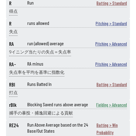
R
Run
Batting > Standard
得点
R
runs allowed
Pitching > Standard
失点
RA
run (allowed) average
Pitching > Advanced
9イニング当たりの失点＝失点率
RA-
RA minus
Pitching > Advanced
失点率を平均を基準に指数化
RBI
Runs Batted In
Batting > Standard
打点
rBlk
Blocking Saved runs above average
Fielding > Advanced
捕手の暴投・捕逸回避による貢献
RE24
Run Above Average based on the 24
Batting > Win
Base/Out States
Probability