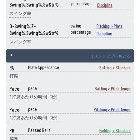
percentage
Swing%,Swing%,SwStr%
Discipline
スイング率
O-Swing%,Z-
swing
Pitching > Plate
percentage
Swing%,Swing%,SwStr%
Discipline
スイング率
P
リストトップへもどる
PA
Plate Appearance
Batting > Standard
打席
Pace
pace
Batting > Pitch Tempo
1打席あたりの時間（秒）
Pace
pace
Pitching > Pitch Tempo
1打席あたりの時間（秒）
PB
Passed Balls
Fielding > Standard
捕逸