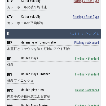
CTv
Cutter velocity
Batting > Pitch Type
カットボールの被平均球速
CTv
Cutter velocity
Pitching > Pitch Type
カットボールの平均球速
D
リストトップへもどる
DER
defensive efficiency ratio
Pitching > Advanced
本塁打とファウルを除く打球のアウト割合
DP
Double Plays
Fielding > Standard
併殺
DPF
Double Plays Finished
Fielding > Standard
併殺フィニッシュ
DPR
double-play runs
Fielding > Advanced
内野手の併殺完成による貢献
DPS
Double Plays Started
Fielding > Standard