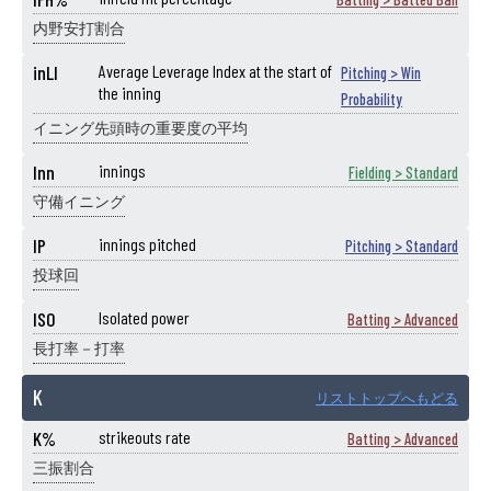
内野安打割合
inLI
Average Leverage Index at the start of
Pitching > Win
the inning
Probability
イニング先頭時の重要度の平均
Inn
innings
Fielding > Standard
守備イニング
IP
innings pitched
Pitching > Standard
投球回
ISO
Isolated power
Batting > Advanced
長打率－打率
K
リストトップへもどる
K%
strikeouts rate
Batting > Advanced
三振割合