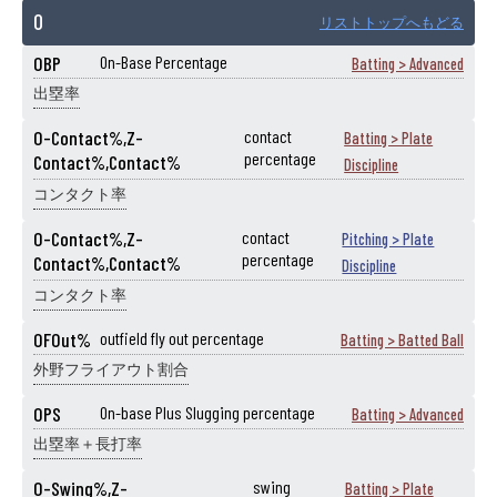
O
リストトップへもどる
OBP
On-Base Percentage
Batting > Advanced
出塁率
O-Contact%,Z-
contact
Batting > Plate
percentage
Contact%,Contact%
Discipline
コンタクト率
O-Contact%,Z-
contact
Pitching > Plate
percentage
Contact%,Contact%
Discipline
コンタクト率
OFOut%
outfield fly out percentage
Batting > Batted Ball
外野フライアウト割合
OPS
On-base Plus Slugging percentage
Batting > Advanced
出塁率＋長打率
O-Swing%,Z-
swing
Batting > Plate