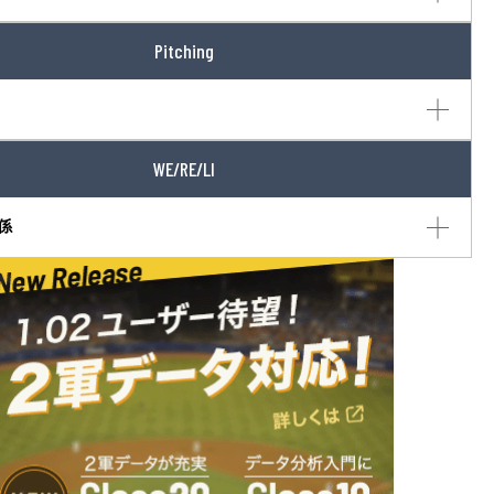
Pitching
WE/RE/LI
係