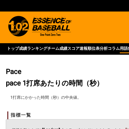
トップ
成績ランキング
チーム成績
スコア速報
順位表
分析コラム
用語
Pace
pace
1打席あたりの時間（秒）
1打席にかかった時間（秒）の中央値。
指標一覧