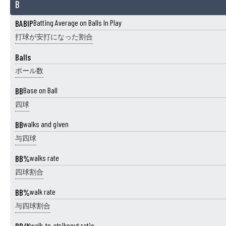
B
BABIP
Batting Average on Balls In Play
打球が安打になった割合
Balls
ボール数
BB
Base on Ball
四球
BB
walks and given
与四球
BB%
walks rate
四球割合
BB%
walk rate
与四球割合
walk-to-strikeout ratio