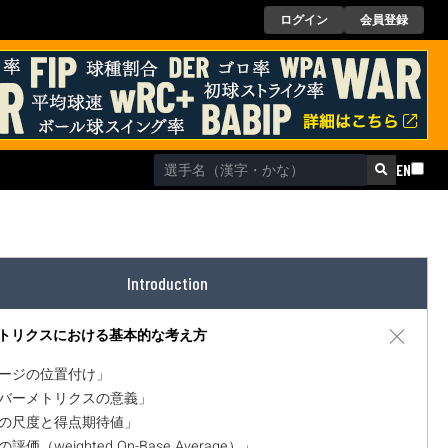
ログイン
会員登録
EN
Introduction
トリクスにおける基本的な考え方
本ページの位置付け」
セイバーメトリクスの意義」
価値の尺度と得点期待値」
の評価（weighted On-Base Average）」