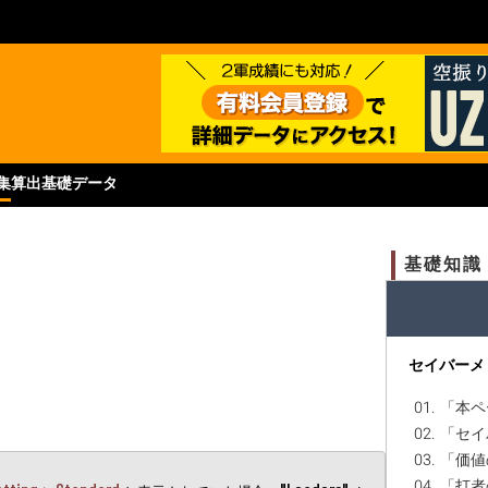
集
算出基礎データ
基礎知識
セイバーメ
01. 「
02. 「
03. 「
04. 「打者