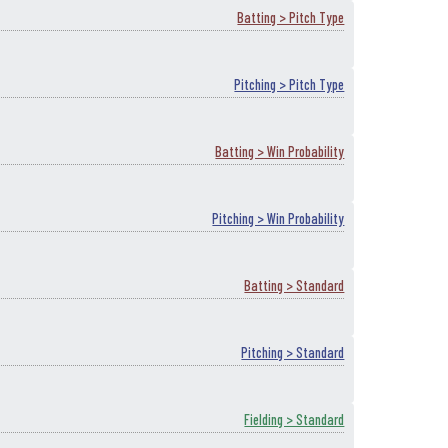
Batting > Pitch Type
Pitching > Pitch Type
Batting > Win Probability
Pitching > Win Probability
Batting > Standard
Pitching > Standard
Fielding > Standard