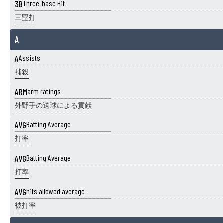
3B
Three-base Hit
三塁打
A
A
Assists
補殺
ARM
arm ratings
外野手の送球による貢献
AVG
Batting Average
打率
AVG
Batting Average
打率
AVG
hits allowed average
被打率