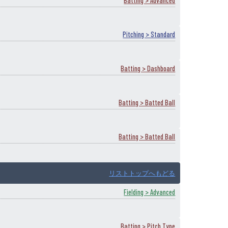
Batting > Advanced
Pitching > Standard
Batting > Dashboard
Batting > Batted Ball
Batting > Batted Ball
リストトップへもどる
Fielding > Advanced
Batting > Pitch Type