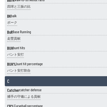
BB/K
四球と三振の比
BK
balk
ボーク
BsR
Base Running
走塁貢献
BUH
bunt hits
バント安打
BUH%
bunt hit percentage
バント安打割合
C
Catcher
catcher defense
捕手の守備による貢献
CB%
Curveball percentage