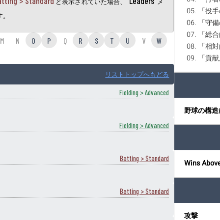
atting > Standard
"Leaders"
と表示されていた場合、
メ
05. 「投手の
す。
06. 「守備
07. 「総合
M
N
O
P
Q
R
S
T
U
V
W
08. 「
09. 「
リストトップへもどる
Fielding > Advanced
野球の構造
Fielding > Advanced
Batting > Standard
Wins Abov
Batting > Standard
攻撃