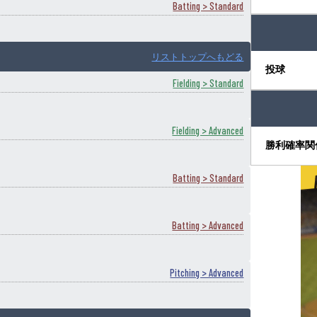
Batting > Standard
リストトップへもどる
投球
Fielding > Standard
Fielding > Advanced
勝利確率関
Batting > Standard
Batting > Advanced
Pitching > Advanced