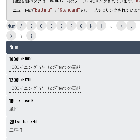
"Leaders"
B
指標右側のタグは
内のテーブルにリンクされています。
"Batting"
"Standard"
ニュー内の
→
のテーブルにリンクされていま
Num
A
B
C
D
E
F
G
H
I
J
K
L
X
Y
Z
Num
1000
UZR1000
1000イニング当たりの守備での貢献
1200
UZR1200
1200イニング当たりの守備での貢献
1B
One-base Hit
単打
2B
Two-base Hit
二塁打