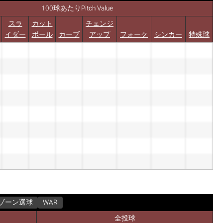
100球あたりPitch Value
スラ
カット
チェンジ
イダー
ボール
カーブ
アップ
フォーク
シンカー
特殊球
ゾーン選球
WAR
全投球