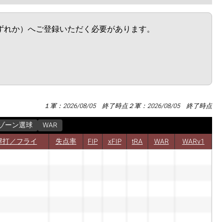
ムのいずれか）へご登録いただく必要があります。
１軍：2026/08/05 終了時点
２軍：2026/08/05 終了時点
ゾーン選球
WAR
塁打／フライ
失点率
FIP
xFIP
tRA
WAR
WARv1