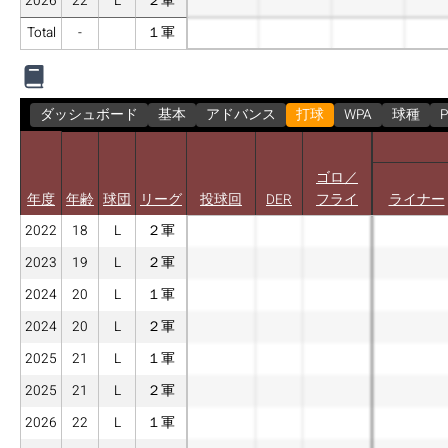
2026
22
L
２軍
Total
-
１軍
ダッシュボード
基本
アドバンス
打球
WPA
球種
P
ゴロ／
年度
年齢
球団
リーグ
投球回
DER
フライ
ライナー
2022
18
L
２軍
2023
19
L
２軍
2024
20
L
１軍
2024
20
L
２軍
2025
21
L
１軍
2025
21
L
２軍
2026
22
L
１軍