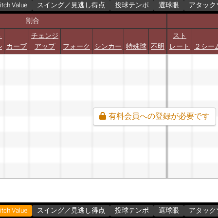
itch Value
スイング／見逃し得点
投球テンポ
選球眼
アタック
割合
ト
チェンジ
スト
ル
カーブ
アップ
フォーク
シンカー
特殊球
不明
レート
２シー
有料会員への登録が必要です
itch Value
スイング／見逃し得点
投球テンポ
選球眼
アタック