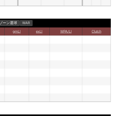
ゾーン選球
WAR
gmLI
exLI
WPA/LI
Clutch