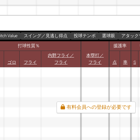
itch Value
スイング／見逃し得点
投球テンポ
選球眼
アタック
打球性質％
援護率
内野フライ／
本塁打／
ゴロ
フライ
フライ
フライ
点
率
S
有料会員への登録が必要です