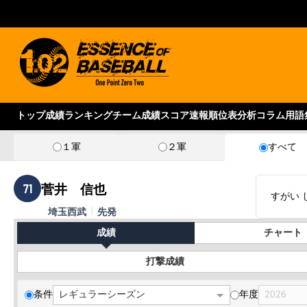
トップ
成績ランキング
チーム成績
スコア速報
順位表
分析コラム
用語
１軍
２軍
すべて
71
菅井 信也
すがい 
埼玉西武
先発
成績
チャート
打撃成績
条件
年度