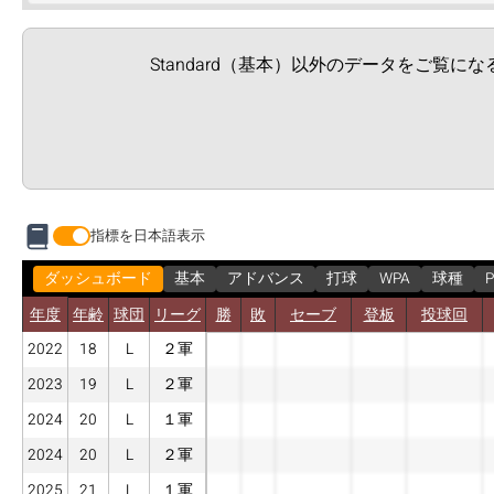
Standard（基本）以外のデータをご覧に
指標を日本語表示
ダッシュボード
基本
アドバンス
打球
WPA
球種
P
年度
年齢
球団
リーグ
勝
敗
セーブ
登板
投球回
2022
18
L
２軍
2023
19
L
２軍
2024
20
L
１軍
2024
20
L
２軍
2025
21
L
１軍