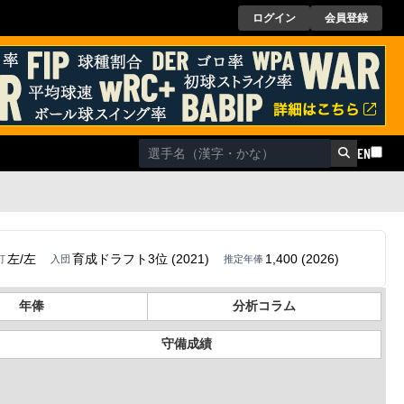
ログイン
会員登録
EN
左/左
育成ドラフト3位 (2021)
1,400 (2026)
打
入団
推定年俸
年俸
分析コラム
守備成績