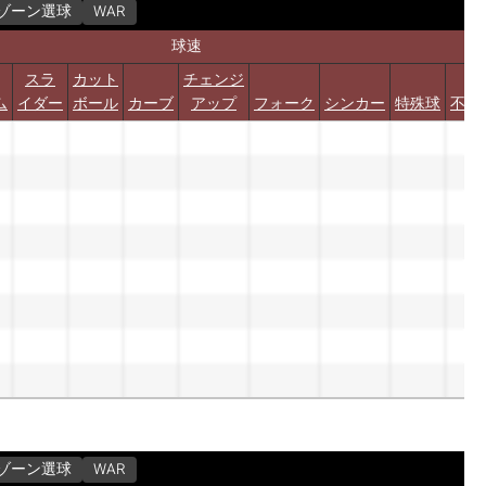
ゾーン選球
WAR
球速
スラ
カット
チェンジ
ム
イダー
ボール
カーブ
アップ
フォーク
シンカー
特殊球
不明
ゾーン選球
WAR