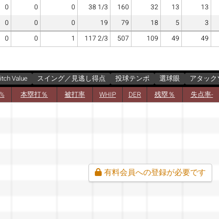
0
0
0
38 1/3
160
32
13
13
0
0
0
19
79
18
5
3
0
0
1
117 2/3
507
109
49
49
itch Value
スイング／見逃し得点
投球テンポ
選球眼
アタック
B%
本塁打％
被打率
WHIP
DER
残塁％
失点率-
有料会員への登録が必要です