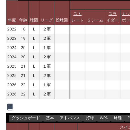
スト
スラ
カッ
年度
年齢
球団
リーグ
投球回
レート
２シーム
イダー
ボー
2022
18
L
２軍
2023
19
L
２軍
2024
20
L
１軍
2024
20
L
２軍
2025
21
L
１軍
2025
21
L
２軍
2026
22
L
１軍
2026
22
L
２軍
ダッシュボード
基本
アドバンス
打球
WPA
球種
P
スイ