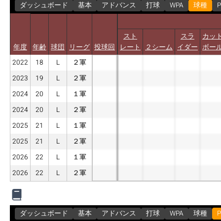
ダッシュボード
基本
アドバンス
打球
WPA
球種
P
スト
スラ
カッ
年度
年齢
球団
リーグ
投球回
レート
２シーム
イダー
ボー
2022
18
L
２軍
2023
19
L
２軍
2024
20
L
１軍
2024
20
L
２軍
2025
21
L
１軍
2025
21
L
２軍
2026
22
L
１軍
2026
22
L
２軍
ダッシュボード
基本
アドバンス
打球
WPA
球種
P