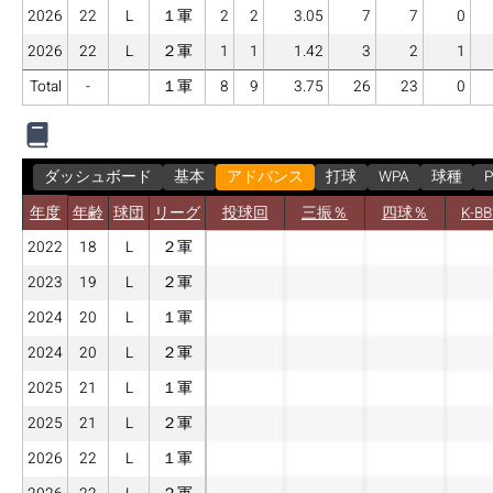
2026
22
L
１軍
2
2
3.05
7
7
0
2026
22
L
２軍
1
1
1.42
3
2
1
Total
-
１軍
8
9
3.75
26
23
0
ダッシュボード
基本
アドバンス
打球
WPA
球種
P
年度
年齢
球団
リーグ
投球回
三振％
四球％
K-B
2022
18
L
２軍
2023
19
L
２軍
2024
20
L
１軍
2024
20
L
２軍
2025
21
L
１軍
2025
21
L
２軍
2026
22
L
１軍