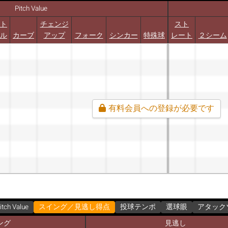
Pitch Value
ト
チェンジ
スト
ル
カーブ
アップ
フォーク
シンカー
特殊球
レート
２シーム
有料会員への登録が必要です
itch Value
スイング／見逃し得点
投球テンポ
選球眼
アタック
ング
見逃し