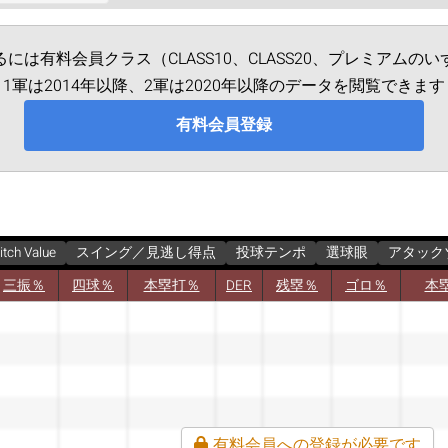
なるには有料会員クラス（CLASS10、CLASS20、プレミア
1軍は2014年以降、2軍は2020年以降のデータを閲覧できます
有料会員登録
itch Value
スイング／見逃し得点
投球テンポ
選球眼
アタック
三振％
四球％
本塁打％
DER
残塁％
ゴロ％
本
有料会員への登録が必要です