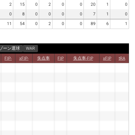
2
15
0
2
0
0
20
1
0
0
8
0
0
0
0
7
1
0
11
54
0
2
0
0
89
6
1
ゾーン選球
WAR
FIP-
xFIP-
失点率
FIP
失点率-FIP
xFIP
tRA