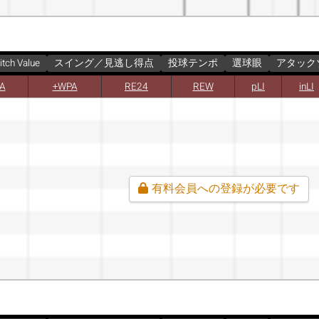
itch Value
スイング／見逃し得点
投球テンポ
選球眼
アタック
A
+WPA
RE24
REW
pLI
inLI
有料会員への登録が必要です