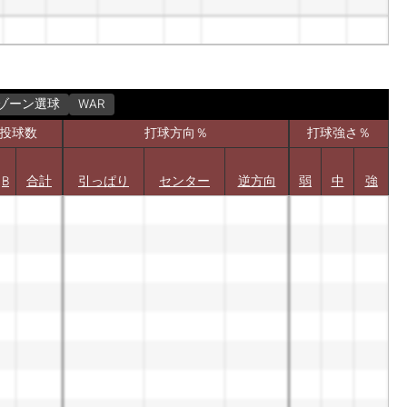
ゾーン選球
WAR
投球数
打球方向％
打球強さ％
B
合計
引っぱり
センター
逆方向
弱
中
強