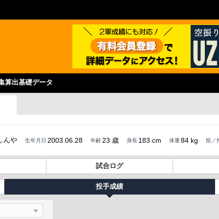
集
算出基礎データ
しんや
2003.06.28
23 歳
183 cm
84 kg
生年月日
年齢
身長
体重
投／
試合ログ
投手成績