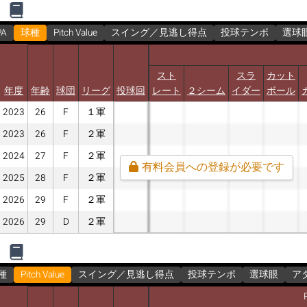
PA
球種
Pitch Value
スイング／見逃し得点
投球テンポ
選球
スト
スラ
カット
年度
年齢
球団
リーグ
投球回
レート
２シーム
イダー
ボール
2023
26
F
１軍
2023
26
F
２軍
2024
27
F
２軍
有料会員への登録が必要です
2025
28
F
２軍
2026
29
F
２軍
2026
29
D
２軍
種
Pitch Value
スイング／見逃し得点
投球テンポ
選球眼
ア