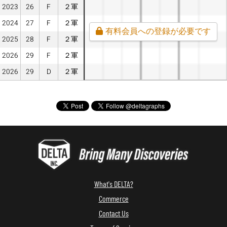
2023
26
F
２軍
2024
27
F
２軍
有料会員への登録が必要です
2025
28
F
２軍
2026
29
F
２軍
2026
29
D
２軍
What's DELTA?
Commerce
Contact Us