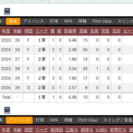
ド
基本
アドバンス
打球
WPA
球種
Pitch Value
スイン
年度
年齢
球団
リーグ
勝
敗
防御率
登板
先発
完投
完封
セー
2023
26
F
１軍
1
0
6.48
15
0
0
0
2023
26
F
２軍
2
2
2.48
26
0
0
0
2024
27
F
２軍
1
1
1.88
14
0
0
0
2025
28
F
２軍
1
2
3.34
33
1
0
0
2026
29
F
２軍
2
0
1.86
17
0
0
0
2026
29
D
２軍
0
1
2.57
8
0
0
0
Total
-
１軍
1
0
6.48
15
0
0
0
本
アドバンス
打球
WPA
球種
Pitch Value
スイング／見逃
年度
年齢
球団
リーグ
投球回
三振％
四球％
K-BB%
本塁打％