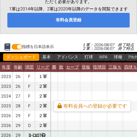
ただく必要があります。
1軍は2014年以降、2軍は2020年以降のデータを閲覧できます
有料会員登録
１軍：2026/08/07 終了時点
指標を日本語表示
２軍：2026/08/07 終了時点
ダッシュボード
基本
アドバンス
打球
WPA
球種
Pitc
年度
年齢
球団
リーグ
勝
敗
セーブ
登板
投球回
三振％
四球％
2023
26
F
１軍
2023
26
F
２軍
2024
27
F
２軍
有料会員への登録が必要です
2025
28
F
２軍
2026
29
F
２軍
2026
29
D
２軍
D-CAST
2026
29