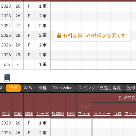
2023
26
F
１軍
2023
26
F
２軍
2024
27
F
２軍
有料会員への登録が必要です
2025
28
F
２軍
2026
29
F
２軍
2026
29
D
２軍
Total
-
１軍
ス
打球
WPA
球種
Pitch Value
スイング／見逃し得点
投球
打球性質
ゴロ／
年度
年齢
球団
リーグ
投球回
DER
フライ
ライナー
ゴロ
フラ
2023
26
F
１軍
2023
26
F
２軍