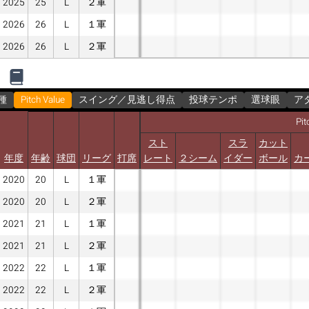
2025
25
L
２軍
2026
26
L
１軍
2026
26
L
２軍
種
Pitch Value
スイング／見逃し得点
投球テンポ
選球眼
ア
Pit
スト
スラ
カット
年度
年齢
球団
リーグ
打席
レート
２シーム
イダー
ボール
カ
2020
20
L
１軍
2020
20
L
２軍
2021
21
L
１軍
2021
21
L
２軍
2022
22
L
１軍
2022
22
L
２軍