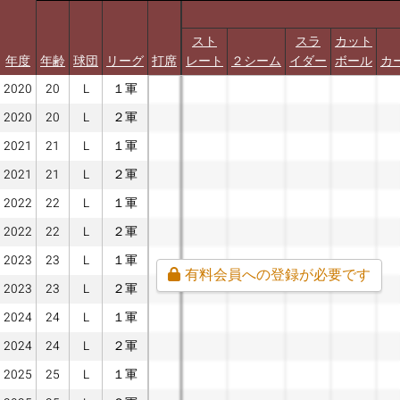
スト
スラ
カット
年度
年齢
球団
リーグ
打席
レート
２シーム
イダー
ボール
カ
2020
20
L
１軍
2020
20
L
２軍
2021
21
L
１軍
2021
21
L
２軍
2022
22
L
１軍
2022
22
L
２軍
2023
23
L
１軍
有料会員への登録が必要です
2023
23
L
２軍
2024
24
L
１軍
2024
24
L
２軍
2025
25
L
１軍