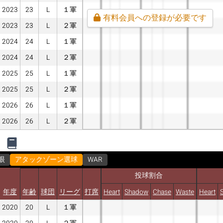
2023
23
L
１軍
有料会員への登録が必要です
2023
23
L
２軍
2024
24
L
１軍
2024
24
L
２軍
2025
25
L
１軍
2025
25
L
２軍
2026
26
L
１軍
2026
26
L
２軍
眼
アタックゾーン選球
WAR
投球割合
年度
年齢
球団
リーグ
打席
Heart
Shadow
Chase
Waste
Heart
2020
20
L
１軍