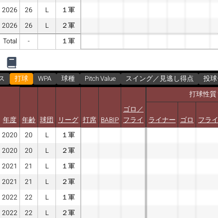
2026
26
L
１軍
2026
26
L
２軍
Total
-
１軍
ス
打球
WPA
球種
Pitch Value
スイング／見逃し得点
投球
打球性質
ゴロ／
年度
年齢
球団
リーグ
打席
BABIP
フライ
ライナー
ゴロ
フラ
2020
20
L
１軍
2020
20
L
２軍
2021
21
L
１軍
2021
21
L
２軍
2022
22
L
１軍
2022
22
L
２軍