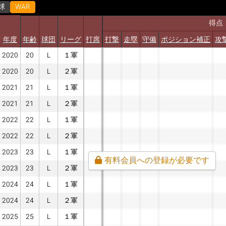
球
WAR
得点
年度
年齢
球団
リーグ
打席
打撃
走塁
守備
ポジション補正
攻
2020
20
L
１軍
2020
20
L
２軍
2021
21
L
１軍
2021
21
L
２軍
2022
22
L
１軍
2022
22
L
２軍
2023
23
L
１軍
有料会員への登録が必要です
2023
23
L
２軍
2024
24
L
１軍
2024
24
L
２軍
2025
25
L
１軍