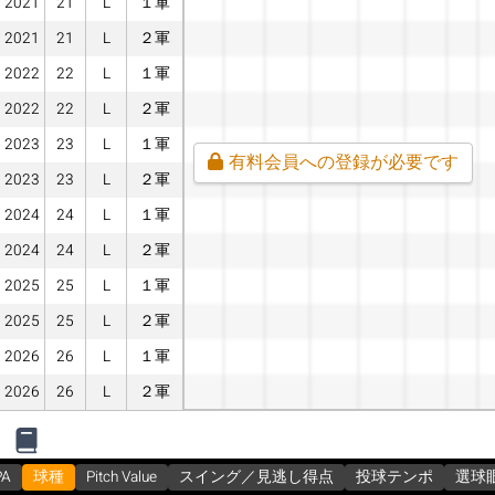
2021
21
L
１軍
2021
21
L
２軍
2022
22
L
１軍
2022
22
L
２軍
2023
23
L
１軍
有料会員への登録が必要です
2023
23
L
２軍
2024
24
L
１軍
2024
24
L
２軍
2025
25
L
１軍
2025
25
L
２軍
2026
26
L
１軍
2026
26
L
２軍
PA
球種
Pitch Value
スイング／見逃し得点
投球テンポ
選球