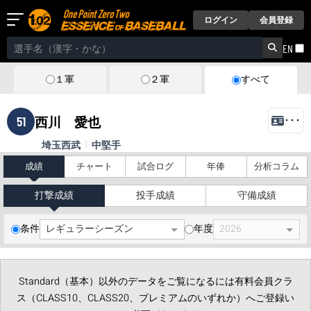
ログイン
会員登録
EN
１軍
２軍
すべて
51
西川 愛也
･･･
埼玉西武
中堅手
成績
チャート
試合ログ
年俸
分析コラム
打撃成績
投手成績
守備成績
条件
年度
Standard（基本）以外のデータをご覧になるには有料会員クラ
ス（CLASS10、CLASS20、プレミアムのいずれか）へご登録い