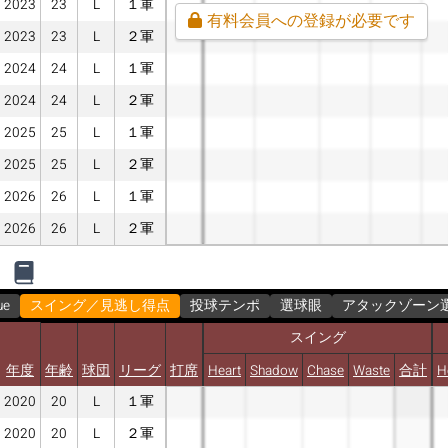
2023
23
L
１軍
有料会員への登録が必要です
2023
23
L
２軍
2024
24
L
１軍
2024
24
L
２軍
2025
25
L
１軍
2025
25
L
２軍
2026
26
L
１軍
2026
26
L
２軍
ue
スイング／見逃し得点
投球テンポ
選球眼
アタックゾーン
スイング
年度
年齢
球団
リーグ
打席
Heart
Shadow
Chase
Waste
合計
H
2020
20
L
１軍
2020
20
L
２軍