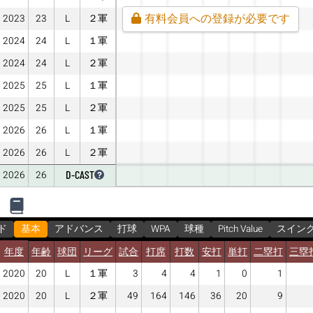
有料会員への登録が必要です
2023
23
L
２軍
2024
24
L
１軍
2024
24
L
２軍
2025
25
L
１軍
2025
25
L
２軍
2026
26
L
１軍
2026
26
L
２軍
D-CAST
2026
26
ド
基本
アドバンス
打球
WPA
球種
Pitch Value
スイン
年度
年齢
球団
リーグ
試合
打席
打数
安打
単打
二塁打
三塁
2020
20
L
１軍
3
4
4
1
0
1
2020
20
L
２軍
49
164
146
36
20
9