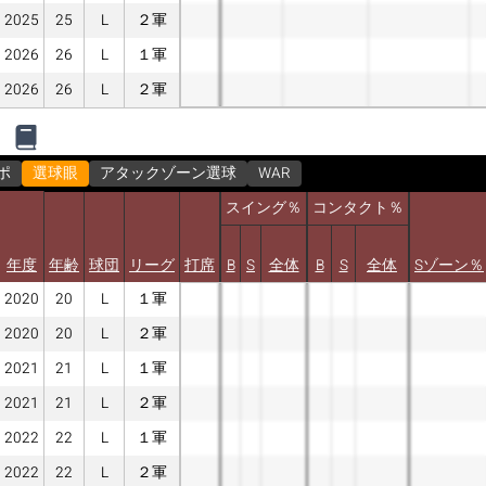
2025
25
L
２軍
2026
26
L
１軍
2026
26
L
２軍
ポ
選球眼
アタックゾーン選球
WAR
スイング％
コンタクト％
年度
年齢
球団
リーグ
打席
B
S
全体
B
S
全体
Sゾーン％
2020
20
L
１軍
2020
20
L
２軍
2021
21
L
１軍
2021
21
L
２軍
2022
22
L
１軍
2022
22
L
２軍