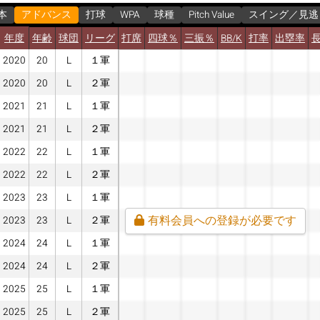
本
アドバンス
打球
WPA
球種
Pitch Value
スイング／見逃
年度
年齢
球団
リーグ
打席
四球％
三振％
BB/K
打率
出塁率
2020
20
L
１軍
2020
20
L
２軍
2021
21
L
１軍
2021
21
L
２軍
2022
22
L
１軍
2022
22
L
２軍
2023
23
L
１軍
有料会員への登録が必要です
2023
23
L
２軍
2024
24
L
１軍
2024
24
L
２軍
2025
25
L
１軍
2025
25
L
２軍