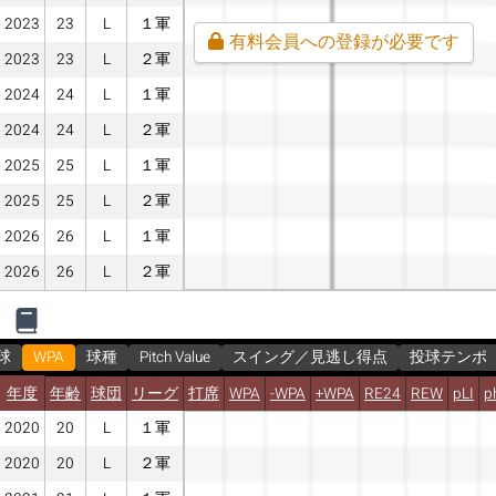
2023
23
L
１軍
有料会員への登録が必要です
2023
23
L
２軍
2024
24
L
１軍
2024
24
L
２軍
2025
25
L
１軍
2025
25
L
２軍
2026
26
L
１軍
2026
26
L
２軍
球
WPA
球種
Pitch Value
スイング／見逃し得点
投球テンポ
年度
年齢
球団
リーグ
打席
WPA
-WPA
+WPA
RE24
REW
pLI
p
2020
20
L
１軍
2020
20
L
２軍