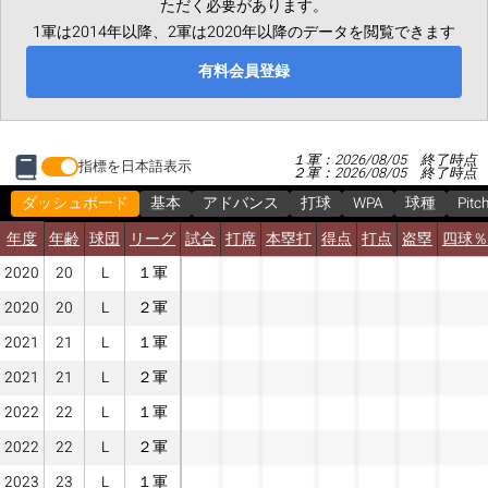
ただく必要があります。
1軍は2014年以降、2軍は2020年以降のデータを閲覧できます
有料会員登録
１軍：2026/08/05 終了時点
指標を日本語表示
２軍：2026/08/05 終了時点
ダッシュボード
基本
アドバンス
打球
WPA
球種
Pitc
年度
年齢
球団
リーグ
試合
打席
本塁打
得点
打点
盗塁
四球％
2020
20
L
１軍
2020
20
L
２軍
2021
21
L
１軍
2021
21
L
２軍
2022
22
L
１軍
2022
22
L
２軍
2023
23
L
１軍