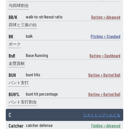
与四球割合
BB/K
walk-to-strikeout ratio
Batting > Advanced
四球と三振の比
BK
balk
Pitching > Standard
ボーク
BsR
Base Running
Batting > Dashboard
走塁貢献
BUH
bunt hits
Batting > Batted Ball
バント安打
BUH%
bunt hit percentage
Batting > Batted Ball
バント安打割合
C
リストトップへもどる
Catcher
catcher defense
Fielding > Advanced