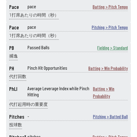
Pace
pace
Batting > Pitch Tempo
1打席あたりの時間（秒）
Pace
pace
Pitching > Pitch Tempo
1打席あたりの時間（秒）
PB
Passed Balls
Fielding > Standard
捕逸
PH
Pinch Hit Opportunities
Batting > Win Probability
代打回数
PhLI
Average Leverage Index while Pinch
Batting > Win
Hitting
Probability
代打起用時の重要度
Pitches
-
Pitching > Batted Ball
投球数
pitches