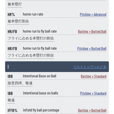
被本塁打
HR%
home run rate
Pitching > Advanced
被本塁打割合
HR/FB
home run to fly ball rate
Batting > Batted Ball
フライに占める本塁打の割合
HR/FB
home run to fly ball rate
Pitching > Batted Ball
フライに占める本塁打の割合
I
リストトップへもどる
IBB
Intentional Base on Ball
Batting > Standard
故意四球、敬遠
IBB
intentional base on balls
Pitching > Standard
敬遠
IFFB%
infield fly ball percentage
Batting > Batted Ball