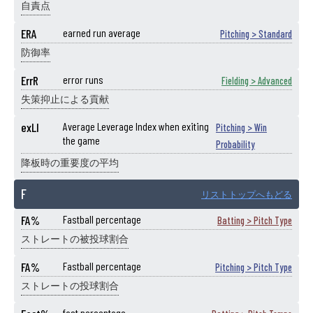
自責点
ERA
earned run average
Pitching > Standard
防御率
ErrR
error runs
Fielding > Advanced
失策抑止による貢献
exLI
Average Leverage Index when exiting
Pitching > Win
the game
Probability
降板時の重要度の平均
F
リストトップへもどる
FA%
Fastball percentage
Batting > Pitch Type
ストレートの被投球割合
FA%
Fastball percentage
Pitching > Pitch Type
ストレートの投球割合
fast percentage