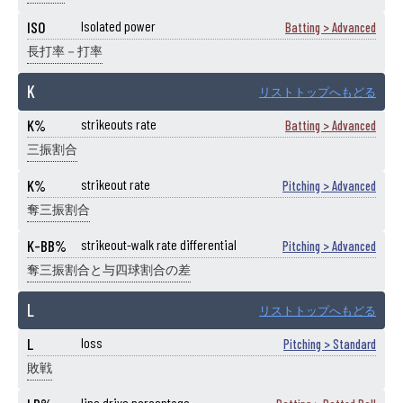
ISO
Isolated power
Batting > Advanced
長打率－打率
K
リストトップへもどる
K%
strikeouts rate
Batting > Advanced
三振割合
K%
strikeout rate
Pitching > Advanced
奪三振割合
K-BB%
strikeout-walk rate differential
Pitching > Advanced
奪三振割合と与四球割合の差
L
リストトップへもどる
L
loss
Pitching > Standard
敗戦
line drive percentage