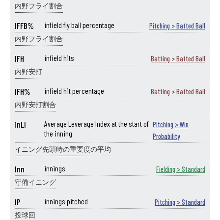
内野フライ割合
IFFB%
infield fly ball percentage
Pitching > Batted Ball
内野フライ割合
IFH
infield hits
Batting > Batted Ball
内野安打
IFH%
infield hit percentage
Batting > Batted Ball
内野安打割合
inLI
Average Leverage Index at the start of
Pitching > Win
the inning
Probability
イニング先頭時の重要度の平均
Inn
innings
Fielding > Standard
守備イニング
IP
innings pitched
Pitching > Standard
投球回