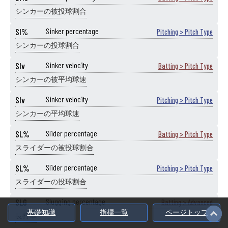
シンカーの被投球割合
SI%
Sinker percentage
Pitching > Pitch Type
シンカーの投球割合
SIv
Sinker velocity
Batting > Pitch Type
シンカーの被平均球速
SIv
Sinker velocity
Pitching > Pitch Type
シンカーの平均球速
SL%
Slider percentage
Batting > Pitch Type
スライダーの被投球割合
SL%
Slider percentage
Pitching > Pitch Type
スライダーの投球割合
SLG
Slugging percentage
Batting > Advanced
基礎知識
指標一覧
ページトップ
長打率