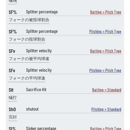
犠飛
SF%
Splitter percentage
Batting > Pitch Type
フォークの被投球割合
SF%
Splitter percentage
Pitching > Pitch Type
フォークの投球割合
SFv
Splitter velocity
Batting > Pitch Type
フォークの被平均球速
SFv
Splitter velocity
Pitching > Pitch Type
フォークの平均球速
SH
Sacrifice Hit
Batting > Standard
犠打
ShO
shutout
Pitching > Standard
完封
SI%
Sinker percentage
Batting > Pitch Type