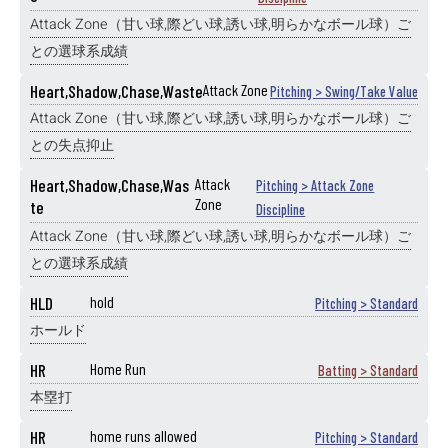
Attack Zone（甘い球,際どい球,誘い球,明らかなボール球）ご
との選球系成績
Heart,Shadow,Chase,Waste
Attack Zone
Pitching > Swing/Take Value
Attack Zone（甘い球,際どい球,誘い球,明らかなボール球）ご
との失点抑止
Heart,Shadow,Chase,Was
Attack
Pitching > Attack Zone
Zone
te
Discipline
Attack Zone（甘い球,際どい球,誘い球,明らかなボール球）ご
との選球系成績
HLD
hold
Pitching > Standard
ホールド
HR
Home Run
Batting > Standard
本塁打
HR
home runs allowed
Pitching > Standard