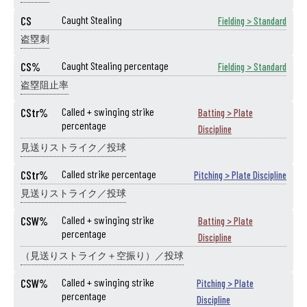
CS
Caught Stealing
Fielding > Standard
盗塁刺
CS%
Caught Stealing percentage
Fielding > Standard
盗塁阻止率
CStr%
Called + swinging strike
Batting > Plate
percentage
Discipline
見送りストライク／投球
CStr%
Called strike percentage
Pitching > Plate Discipline
見送りストライク／投球
CSW%
Called + swinging strike
Batting > Plate
percentage
Discipline
（見送りストライク＋空振り）／投球
CSW%
Called + swinging strike
Pitching > Plate
percentage
Discipline