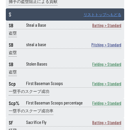
捕手の盗塁阻止による貢献
S
リストトップへもどる
SB
Steal a Base
Batting > Standard
盗塁
SB
steal a base
Pitching > Standard
盗塁
SB
Stolen Bases
Fielding > Standard
盗塁
Scp
First Baseman Scoops
Fielding > Standard
一塁手のスクープ成功
Scp%
First Baseman Scoops percentage
Fielding > Standard
一塁手のスクープ成功率
SF
Sacrifice Fly
Batting > Standard