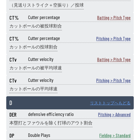
（見送りストライク＋空振り）／投球
CT%
Cutter percentage
Batting > Pitch Type
カットボールの被投球割合
CT%
Cutter percentage
Pitching > Pitch Type
カットボールの投球割合
CTv
Cutter velocity
Batting > Pitch Type
カットボールの被平均球速
CTv
Cutter velocity
Pitching > Pitch Type
カットボールの平均球速
D
リストトップへもどる
DER
defensive efficiency ratio
Pitching > Advanced
本塁打とファウルを除く打球のアウト割合
DP
Double Plays
Fielding > Standard