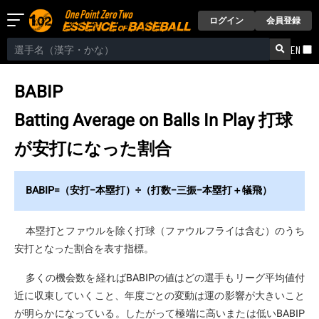
ログイン
会員登録
EN
BABIP
Batting Average on Balls In Play
打球
が安打になった割合
BABIP=（安打−本塁打）÷（打数−三振−本塁打＋犠飛）
本塁打とファウルを除く打球（ファウルフライは含む）のうち
安打となった割合を表す指標。
多くの機会数を経ればBABIPの値はどの選手もリーグ平均値付
近に収束していくこと、年度ごとの変動は運の影響が大きいこと
が明らかになっている。したがって極端に高いまたは低いBABIP