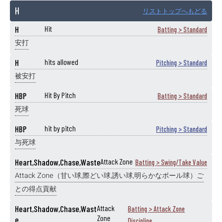
H
リストトップへもどる
H
Hit
Batting > Standard
安打
H
hits allowed
Pitching > Standard
被安打
HBP
Hit By Pitch
Batting > Standard
死球
HBP
hit by pitch
Pitching > Standard
与死球
Heart,Shadow,Chase,Waste
Attack Zone
Batting > Swing/Take Value
Attack Zone（甘い球,際どい球,誘い球,明らかなボール球）ご
との得点貢献
Heart,Shadow,Chase,Wast
Attack
Batting > Attack Zone
Zone
e
Discipline