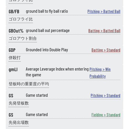
GB/FB
ground ball to fly ball ratio
Pitching > Batted Ball
ゴロフライ比
GBOut%
ground ball out percentage
Batting > Batted Ball
ゴロアウト割合
GDP
Grounded into Double Play
Batting > Standard
併殺打
gmLI
Average Leverage Index when entering
Pitching > Win
the game
Probability
登板時の重要度の平均
GS
Game started
Pitching > Standard
先発登板数
GS
Game started
Fielding > Standard
先発出場数