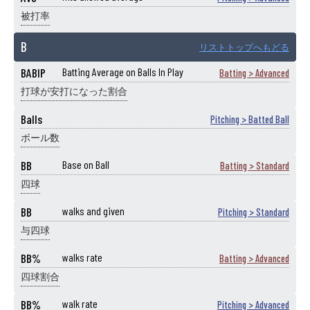
被打率
B
リストトップへもどる
BABIP
Batting Average on Balls In Play
Batting > Advanced
打球が安打になった割合
Balls
Pitching > Batted Ball
ボール数
BB
Base on Ball
Batting > Standard
四球
BB
walks and given
Pitching > Standard
与四球
BB%
walks rate
Batting > Advanced
四球割合
BB%
walk rate
Pitching > Advanced