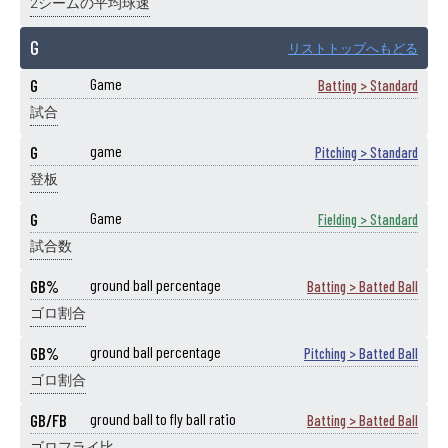
2シームの平均球速
G
リストトップへもどる
G
Game
Batting > Standard
試合
G
game
Pitching > Standard
登板
G
Game
Fielding > Standard
試合数
GB%
ground ball percentage
Batting > Batted Ball
ゴロ割合
GB%
ground ball percentage
Pitching > Batted Ball
ゴロ割合
GB/FB
ground ball to fly ball ratio
Batting > Batted Ball
ゴロフライ比