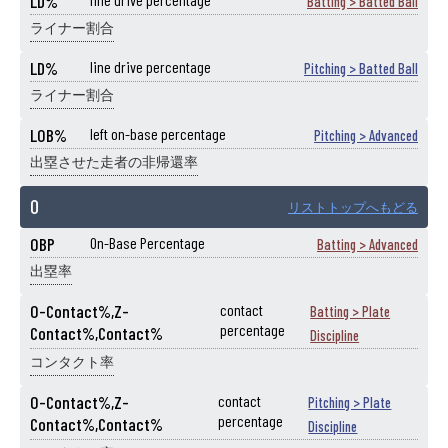
LD%
Batting > Batted Ball
ライナー割合
LD%
line drive percentage
Pitching > Batted Ball
ライナー割合
LOB%
left on-base percentage
Pitching > Advanced
出塁させた走者の非帰還率
O
リストトップへもどる
OBP
On-Base Percentage
Batting > Advanced
出塁率
O-Contact%,Z-
contact
Batting > Plate
percentage
Contact%,Contact%
Discipline
コンタクト率
O-Contact%,Z-
contact
Pitching > Plate
percentage
Contact%,Contact%
Discipline