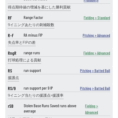
Probability
得点期待値の増減を基にした勝利貢献
RF
Range Factor
Fielding > Standard
9イニングあたりの刺補殺数
R-F
RA minus FIP
Pitching > Advanced
失点率とFIPの差
RngR
range runs
Fielding > Advanced
打球処理による貢献
RS
run support
Pitching > Batted Ball
援護点
RS/9
run support per 9 IP
Pitching > Batted Ball
9イニング当たりの援護点=援護率
rSB
Stolen Base Runs Saved runs above
Fielding >
average
Advanced