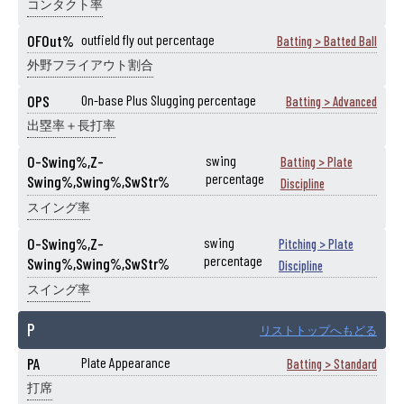
コンタクト率
OFOut%
outfield fly out percentage
Batting > Batted Ball
外野フライアウト割合
OPS
On-base Plus Slugging percentage
Batting > Advanced
出塁率＋長打率
O-Swing%,Z-
swing
Batting > Plate
percentage
Swing%,Swing%,SwStr%
Discipline
スイング率
O-Swing%,Z-
swing
Pitching > Plate
percentage
Swing%,Swing%,SwStr%
Discipline
スイング率
P
リストトップへもどる
PA
Plate Appearance
Batting > Standard
打席