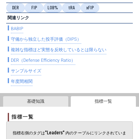
DER
FIP
LOB%
tRA
xFIP
関連リンク
BABIP
守備から独立した投手評価（DIPS）
複雑な指標ほど実態を反映しているとは限らない
DER（Defense Efficiency Ratio）
サンプルサイズ
年度間相関
基礎知識
指標一覧
指標一覧
"Leaders"
指標右側のタグは
内のテーブルにリンクされていま