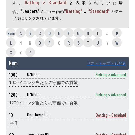
Batting > Standard
す。
と表示されていた場
"Leaders"
"Batting"
"Standard"
合、
メニュー内の
→
のテー
ブルにリンクされています。
Num
A
B
C
D
E
F
G
H
I
J
K
L
M
N
O
P
Q
R
S
T
U
V
W
X
Y
Z
Num
リストトップへもどる
1000
UZR1000
Fielding > Advanced
1000イニング当たりの守備での貢献
1200
UZR1200
Fielding > Advanced
1200イニング当たりの守備での貢献
1B
One-base Hit
Batting > Standard
単打
Two-base Hit