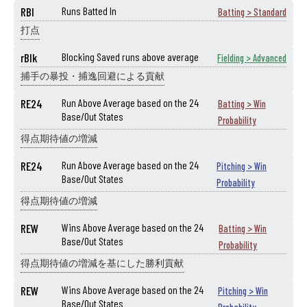
RBI
Runs Batted In
Batting > Standard
打点
rBlk
Blocking Saved runs above average
Fielding > Advanced
捕手の暴投・捕逸回避による貢献
RE24
Run Above Average based on the 24
Batting > Win
Base/Out States
Probability
得点期待値の増減
RE24
Run Above Average based on the 24
Pitching > Win
Base/Out States
Probability
得点期待値の増減
REW
Wins Above Average based on the 24
Batting > Win
Base/Out States
Probability
得点期待値の増減を基にした勝利貢献
REW
Wins Above Average based on the 24
Pitching > Win
Base/Out States