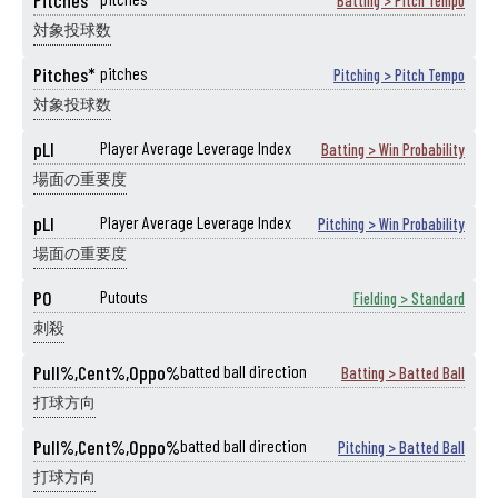
Pitches*
Batting > Pitch Tempo
対象投球数
Pitches*
pitches
Pitching > Pitch Tempo
対象投球数
pLI
Player Average Leverage Index
Batting > Win Probability
場面の重要度
pLI
Player Average Leverage Index
Pitching > Win Probability
場面の重要度
PO
Putouts
Fielding > Standard
刺殺
Pull%,Cent%,Oppo%
batted ball direction
Batting > Batted Ball
打球方向
Pull%,Cent%,Oppo%
batted ball direction
Pitching > Batted Ball
打球方向