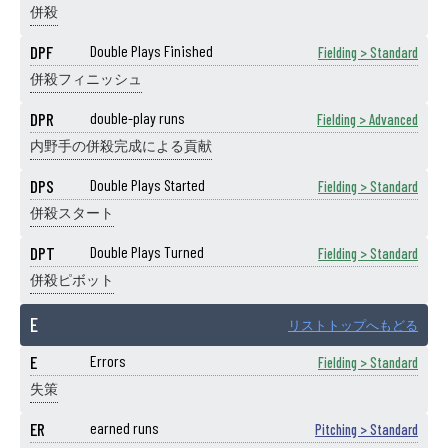
併殺
DPF
Double Plays Finished
Fielding > Standard
併殺フィニッシュ
DPR
double-play runs
Fielding > Advanced
内野手の併殺完成による貢献
DPS
Double Plays Started
Fielding > Standard
併殺スタート
DPT
Double Plays Turned
Fielding > Standard
併殺ピボット
E
リストトップへもどる
E
Errors
Fielding > Standard
失策
ER
earned runs
Pitching > Standard