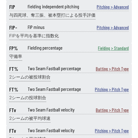
FIP
fielding independent pitching
Pitching > Advanced
与四死球、奪三振、被本塁打による投手評価
FIP-
FIP minus
Pitching > Advanced
FIPを平均を基準に指数化
FP%
Fielding percentage
Fielding > Standard
守備率
FT%
Two Seam Fastball percentage
Batting > Pitch Type
2シームの被投球割合
FT%
Two Seam Fastball percentage
Pitching > Pitch Type
2シームの投球割合
FTv
Two Seam Fastball velocity
Batting > Pitch Type
2シームの被平均球速
FTv
Two Seam Fastball velocity
Pitching > Pitch Type