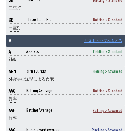
2B
Batting > Standard
二塁打
3B
Three-base Hit
Batting > Standard
三塁打
A
リストトップへもどる
A
Assists
Fielding > Standard
補殺
ARM
arm ratings
Fielding > Advanced
外野手の送球による貢献
AVG
Batting Average
Batting > Standard
打率
AVG
Batting Average
Batting > Advanced
打率
AVG
hits allowed average
Pitching > Advanced