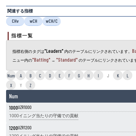
関連する指標
CHv
wCH
wCH/C
指標一覧
"Leaders"
B
指標右側のタグは
内のテーブルにリンクされています。
"Batting"
"Standard"
ニュー内の
→
のテーブルにリンクされていま
Num
A
B
C
D
E
F
G
H
I
J
K
L
X
Y
Z
Num
1000
UZR1000
1000イニング当たりの守備での貢献
1200
UZR1200