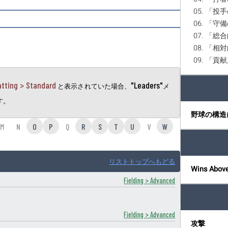
05. 「投手の
06. 「守備
07. 「総合
08. 「
09. 「
atting > Standard
"Leaders"
と表示されていた場合、
メ
す。
野球の構造
M
N
O
P
Q
R
S
T
U
V
W
リストトップへもどる
Wins Abov
Fielding > Advanced
Fielding > Advanced
攻撃