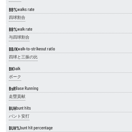
BB%
walks rate
四球割合
BB%
walk rate
与四球割合
BB/K
walk-to-strikeout ratio
四球と三振の比
BK
balk
ボーク
BsR
Base Running
走塁貢献
BUH
bunt hits
バント安打
BUH%
bunt hit percentage