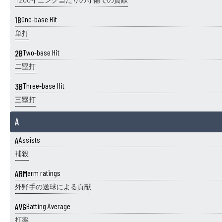
1200イニング当たりの守備での貢献
1B
One-base Hit
単打
2B
Two-base Hit
二塁打
3B
Three-base Hit
三塁打
A
A
Assists
補殺
ARM
arm ratings
外野手の送球による貢献
AVG
Batting Average
打率