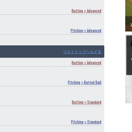
Batting > Advanced
Pitching > Advanced
リストトップへもどる
Batting > Advanced
Pitching > Batted Ball
Batting > Standard
Pitching > Standard