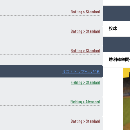
Batting > Standard
投球
Batting > Standard
Batting > Standard
勝利確率関
リストトップへもどる
Fielding > Standard
Fielding > Advanced
Batting > Standard