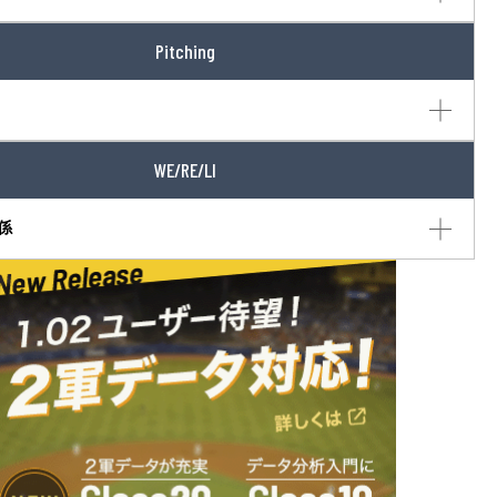
Pitching
WE/RE/LI
係