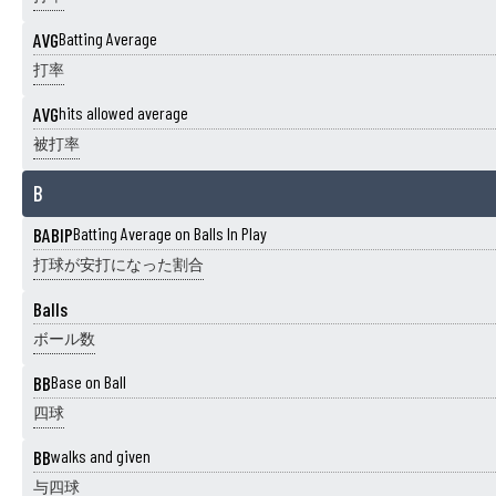
AVG
Batting Average
打率
AVG
hits allowed average
被打率
B
BABIP
Batting Average on Balls In Play
打球が安打になった割合
Balls
ボール数
BB
Base on Ball
四球
BB
walks and given
与四球