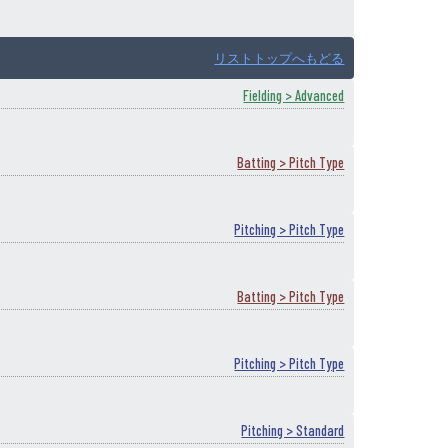
リストトップへもどる
Fielding > Advanced
Batting > Pitch Type
Pitching > Pitch Type
Batting > Pitch Type
Pitching > Pitch Type
Pitching > Standard