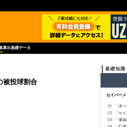
集
算出基礎データ
基礎知識
の被投球割合
セイバーメ
01. 「
02. 「
03. 「
04. 「打者