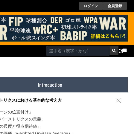
ログイン
会員登録
EN
Introduction
トリクスにおける基本的な考え方
本ページの位置付け」
セイバーメトリクスの意義」
価値の尺度と得点期待値」
の評価（weighted On-Base Average）」