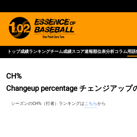
トップ
成績ランキング
チーム成績
スコア速報
順位表
分析コラム
用語
CH%
Changeup percentage
チェンジアップ
シーズンのCH%（打者）ランキングは
こちら
から