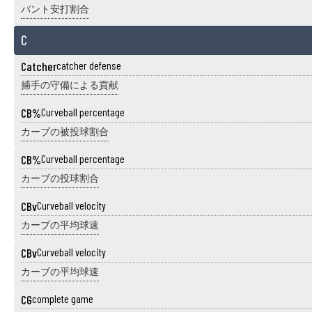
バント安打割合
C
Catcher
catcher defense
捕手の守備による貢献
CB%
Curveball percentage
カーブの被投球割合
CB%
Curveball percentage
カーブの投球割合
CBv
Curveball velocity
カーブの平均球速
CBv
Curveball velocity
カーブの平均球速
CG
complete game