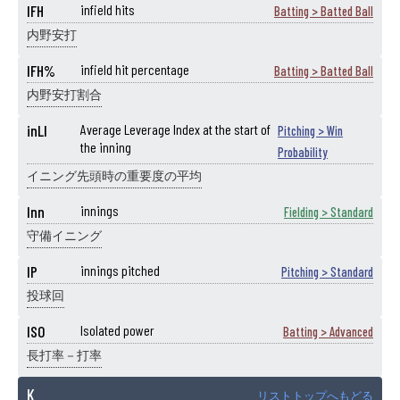
IFH
infield hits
Batting > Batted Ball
内野安打
IFH%
infield hit percentage
Batting > Batted Ball
内野安打割合
inLI
Average Leverage Index at the start of
Pitching > Win
the inning
Probability
イニング先頭時の重要度の平均
Inn
innings
Fielding > Standard
守備イニング
IP
innings pitched
Pitching > Standard
投球回
ISO
Isolated power
Batting > Advanced
長打率－打率
K
リストトップへもどる