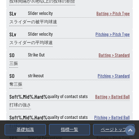
投球間隔が30秒以上の投球の割合
SLv
Slider velocity
Batting > Pitch Type
スライダーの被平均球速
SLv
Slider velocity
Pitching > Pitch Type
スライダーの平均球速
SO
Strike Out
Batting > Standard
三振
SO
strikeout
Pitching > Standard
奪三振
Soft%,Mid%,Hard%
quality of contact stats
Batting > Batted Ball
打球の強さ
Soft%,Mid%,Hard%
quality of contact stats
Pitching > Batted Ball
打球の強さ
基礎知識
指標一覧
ページトップ
SP%
Special Percentage
Batting > Pitch Type