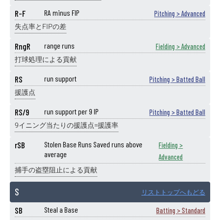
R-F
RA minus FIP
Pitching > Advanced
失点率とFIPの差
RngR
range runs
Fielding > Advanced
打球処理による貢献
RS
run support
Pitching > Batted Ball
援護点
RS/9
run support per 9 IP
Pitching > Batted Ball
9イニング当たりの援護点=援護率
rSB
Stolen Base Runs Saved runs above
Fielding >
average
Advanced
捕手の盗塁阻止による貢献
S
リストトップへもどる
SB
Steal a Base
Batting > Standard