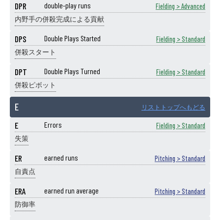
DPR
double-play runs
Fielding > Advanced
内野手の併殺完成による貢献
DPS
Double Plays Started
Fielding > Standard
併殺スタート
DPT
Double Plays Turned
Fielding > Standard
併殺ピボット
E
リストトップへもどる
E
Errors
Fielding > Standard
失策
ER
earned runs
Pitching > Standard
自責点
ERA
earned run average
Pitching > Standard
防御率