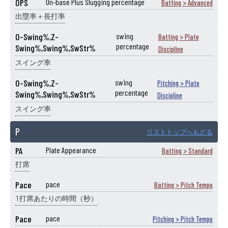
OPS
On-base Plus Slugging percentage
Batting > Advanced
出塁率＋長打率
O-Swing%,Z-
swing
Batting > Plate
percentage
Swing%,Swing%,SwStr%
Discipline
スイング率
O-Swing%,Z-
swing
Pitching > Plate
percentage
Swing%,Swing%,SwStr%
Discipline
スイング率
P
リストトップへもどる
PA
Plate Appearance
Batting > Standard
打席
Pace
pace
Batting > Pitch Tempo
1打席あたりの時間（秒）
Pace
pace
Pitching > Pitch Tempo