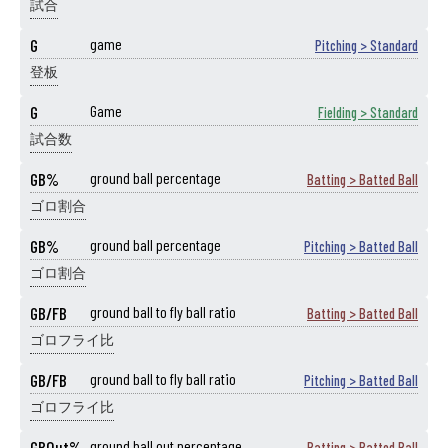
試合
G
game
Pitching > Standard
登板
G
Game
Fielding > Standard
試合数
GB%
ground ball percentage
Batting > Batted Ball
ゴロ割合
GB%
ground ball percentage
Pitching > Batted Ball
ゴロ割合
GB/FB
ground ball to fly ball ratio
Batting > Batted Ball
ゴロフライ比
GB/FB
ground ball to fly ball ratio
Pitching > Batted Ball
ゴロフライ比
GBOut%
ground ball out percentage
Batting > Batted Ball