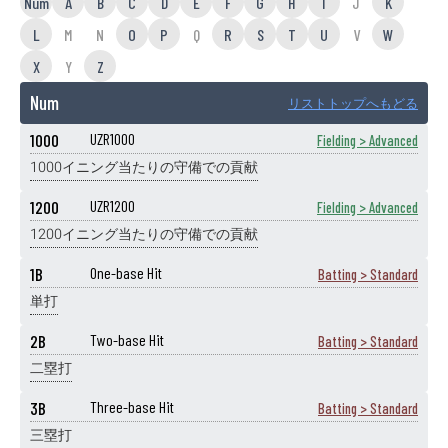
Num
A
B
C
D
E
F
G
H
I
J
K
L
M
N
O
P
Q
R
S
T
U
V
W
X
Y
Z
Num
リストトップへもどる
1000
UZR1000
Fielding > Advanced
1000イニング当たりの守備での貢献
1200
UZR1200
Fielding > Advanced
1200イニング当たりの守備での貢献
1B
One-base Hit
Batting > Standard
単打
2B
Two-base Hit
Batting > Standard
二塁打
3B
Three-base Hit
Batting > Standard
三塁打