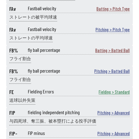
FAv
Fastball velocity
Batting > Pitch Type
ストレートの被平均球速
FAv
Fastball velocity
Pitching > Pitch Type
ストレートの平均球速
FB%
fly ball percentage
Batting > Batted Ball
フライ割合
FB%
fly ball percentage
Pitching > Batted Ball
フライ割合
FE
Fielding Errors
Fielding > Standard
送球以外失策
FIP
fielding independent pitching
Pitching > Advanced
与四死球、奪三振、被本塁打による投手評価
FIP-
FIP minus
Pitching > Advanced