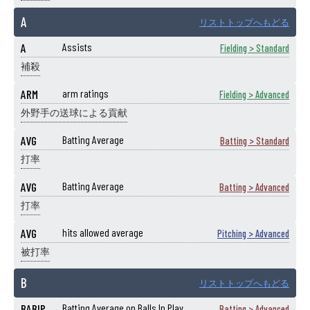
A
リストトップへもどる
A
Assists
Fielding > Standard
補殺
ARM
arm ratings
Fielding > Advanced
外野手の送球による貢献
AVG
Batting Average
Batting > Standard
打率
AVG
Batting Average
Batting > Advanced
打率
AVG
hits allowed average
Pitching > Advanced
被打率
B
リストトップへもどる
BABIP
Batting Average on Balls In Play
Batting > Advanced