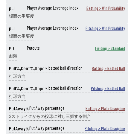
pLI
Player Average Leverage Index
Batting > Win Probability
場面の重要度
pLI
Player Average Leverage Index
Pitching > Win Probability
場面の重要度
PO
Putouts
Fielding > Standard
刺殺
Pull%,Cent%,Oppo%
batted ball direction
Batting > Batted Ball
打球方向
Pull%,Cent%,Oppo%
batted ball direction
Pitching > Batted Ball
打球方向
PutAway%
Put Away percentage
Batting > Plate Discipline
2ストライクからの投球に対し三振する割合
PutAway%
Put Away percentage
Pitching > Plate Discipline