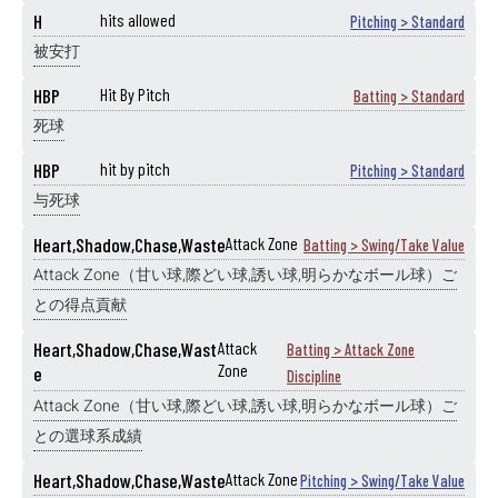
H
hits allowed
Pitching > Standard
被安打
HBP
Hit By Pitch
Batting > Standard
死球
HBP
hit by pitch
Pitching > Standard
与死球
Heart,Shadow,Chase,Waste
Attack Zone
Batting > Swing/Take Value
Attack Zone（甘い球,際どい球,誘い球,明らかなボール球）ご
との得点貢献
Heart,Shadow,Chase,Wast
Attack
Batting > Attack Zone
Zone
e
Discipline
Attack Zone（甘い球,際どい球,誘い球,明らかなボール球）ご
との選球系成績
Heart,Shadow,Chase,Waste
Attack Zone
Pitching > Swing/Take Value