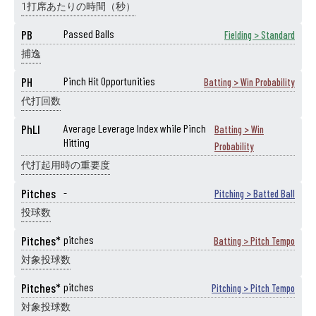
1打席あたりの時間（秒）
PB
Passed Balls
Fielding > Standard
捕逸
PH
Pinch Hit Opportunities
Batting > Win Probability
代打回数
PhLI
Average Leverage Index while Pinch
Batting > Win
Hitting
Probability
代打起用時の重要度
Pitches
-
Pitching > Batted Ball
投球数
Pitches*
pitches
Batting > Pitch Tempo
対象投球数
Pitches*
pitches
Pitching > Pitch Tempo
対象投球数