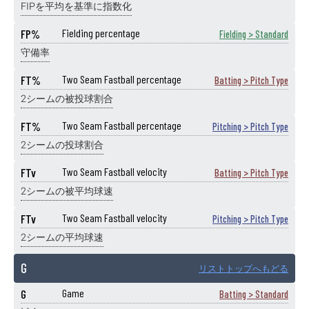
FIPを平均を基準に指数化
FP%
Fielding percentage
Fielding > Standard
守備率
FT%
Two Seam Fastball percentage
Batting > Pitch Type
2シームの被投球割合
FT%
Two Seam Fastball percentage
Pitching > Pitch Type
2シームの投球割合
FTv
Two Seam Fastball velocity
Batting > Pitch Type
2シームの被平均球速
FTv
Two Seam Fastball velocity
Pitching > Pitch Type
2シームの平均球速
G
リストトップへもどる
G
Game
Batting > Standard