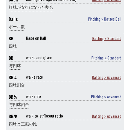
打球が安打になった割合
Balls
Pitching > Batted Ball
ボール数
BB
Base on Ball
Batting > Standard
四球
BB
walks and given
Pitching > Standard
与四球
BB%
walks rate
Batting > Advanced
四球割合
BB%
walk rate
Pitching > Advanced
与四球割合
BB/K
walk-to-strikeout ratio
Batting > Advanced
四球と三振の比