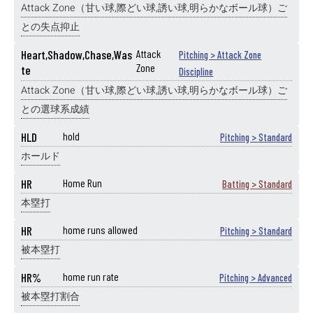
Attack Zone（甘い球,際どい球,誘い球,明らかなボール球）ご
との失点抑止
Heart,Shadow,Chase,Was
Attack
Pitching > Attack Zone
Zone
te
Discipline
Attack Zone（甘い球,際どい球,誘い球,明らかなボール球）ご
との選球系成績
HLD
hold
Pitching > Standard
ホールド
HR
Home Run
Batting > Standard
本塁打
HR
home runs allowed
Pitching > Standard
被本塁打
HR%
home run rate
Pitching > Advanced
被本塁打割合