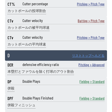
CT%
Cutter percentage
Pitching > Pitch Type
カットボールの投球割合
CTv
Cutter velocity
Batting > Pitch Type
カットボールの被平均球速
CTv
Cutter velocity
Pitching > Pitch Type
カットボールの平均球速
D
リストトップへもどる
DER
defensive efficiency ratio
Pitching > Advanced
本塁打とファウルを除く打球のアウト割合
DP
Double Plays
Fielding > Standard
併殺
DPF
Double Plays Finished
Fielding > Standard
併殺フィニッシュ