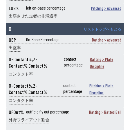
LOB%
left on-base percentage
Pitching > Advanced
出塁させた走者の非帰還率
O
リストトップへもどる
OBP
On-Base Percentage
Batting > Advanced
出塁率
O-Contact%,Z-
contact
Batting > Plate
percentage
Contact%,Contact%
Discipline
コンタクト率
O-Contact%,Z-
contact
Pitching > Plate
percentage
Contact%,Contact%
Discipline
コンタクト率
OFOut%
outfield fly out percentage
Batting > Batted Ball
外野フライアウト割合