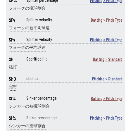
SF%
Pitching > Pitch Type
フォークの投球割合
SFv
Splitter velocity
Batting > Pitch Type
フォークの被平均球速
SFv
Splitter velocity
Pitching > Pitch Type
フォークの平均球速
SH
Sacrifice Hit
Batting > Standard
犠打
ShO
shutout
Pitching > Standard
完封
SI%
Sinker percentage
Batting > Pitch Type
シンカーの被投球割合
SI%
Sinker percentage
Pitching > Pitch Type
シンカーの投球割合