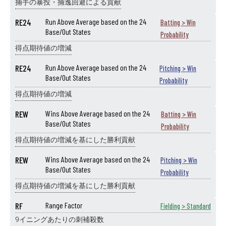
捕手の暴投・捕逸回避による貢献
RE24
Run Above Average based on the 24
Batting > Win
Base/Out States
Probability
得点期待値の増減
RE24
Run Above Average based on the 24
Pitching > Win
Base/Out States
Probability
得点期待値の増減
REW
Wins Above Average based on the 24
Batting > Win
Base/Out States
Probability
得点期待値の増減を基にした勝利貢献
REW
Wins Above Average based on the 24
Pitching > Win
Base/Out States
Probability
得点期待値の増減を基にした勝利貢献
RF
Range Factor
Fielding > Standard
9イニングあたりの刺補殺数