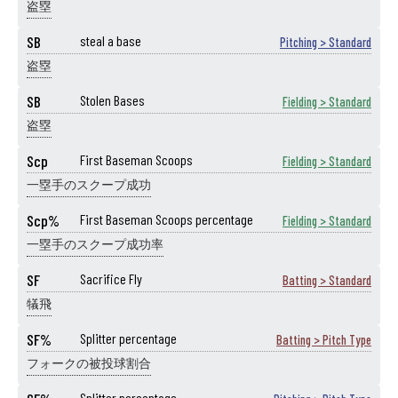
盗塁
SB
steal a base
Pitching > Standard
盗塁
SB
Stolen Bases
Fielding > Standard
盗塁
Scp
First Baseman Scoops
Fielding > Standard
一塁手のスクープ成功
Scp%
First Baseman Scoops percentage
Fielding > Standard
一塁手のスクープ成功率
SF
Sacrifice Fly
Batting > Standard
犠飛
SF%
Splitter percentage
Batting > Pitch Type
フォークの被投球割合
Splitter percentage