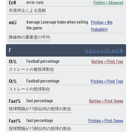
ErrR
error runs
Fielding > Advanced
失策抑止による貢献
exLI
Average Leverage Index when exiting
Pitching > Win
the game
Probability
降板時の重要度の平均
F
リストトップへもどる
FA%
Fastball percentage
Batting > Pitch Type
ストレートの被投球割合
FA%
Fastball percentage
Pitching > Pitch Type
ストレートの投球割合
Fast%
fast percentage
Batting > Pitch Tempo
投球間隔が15秒以内の投球の割合
Fast%
fast percentage
Pitching > Pitch Tempo
投球間隔が15秒以内の投球の割合