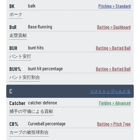
BK
balk
Pitching > Standard
ボーク
BsR
Base Running
Batting > Dashboard
走塁貢献
BUH
bunt hits
Batting > Batted Ball
バント安打
BUH%
bunt hit percentage
Batting > Batted Ball
バント安打割合
C
リストトップへもどる
Catcher
catcher defense
Fielding > Advanced
捕手の守備による貢献
CB%
Curveball percentage
Batting > Pitch Type
カーブの被投球割合