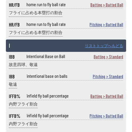
HR/FB
home run to fly ball rate
Batting > Batted Ball
フライに占める本塁打の割合
HR/FB
home run to fly ball rate
Pitching > Batted Ball
フライに占める本塁打の割合
I
リストトップへもどる
IBB
Intentional Base on Ball
Batting > Standard
故意四球、敬遠
IBB
intentional base on balls
Pitching > Standard
敬遠
IFFB%
infield fly ball percentage
Batting > Batted Ball
内野フライ割合
IFFB%
infield fly ball percentage
Pitching > Batted Ball
内野フライ割合