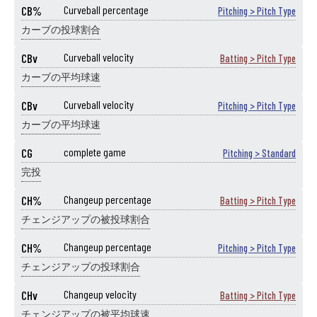
CB%
Curveball percentage
Pitching > Pitch Type
カーブの投球割合
CBv
Curveball velocity
Batting > Pitch Type
カーブの平均球速
CBv
Curveball velocity
Pitching > Pitch Type
カーブの平均球速
CG
complete game
Pitching > Standard
完投
CH%
Changeup percentage
Batting > Pitch Type
チェンジアップの被投球割合
CH%
Changeup percentage
Pitching > Pitch Type
チェンジアップの投球割合
CHv
Changeup velocity
Batting > Pitch Type
チェンジアップの被平均球速