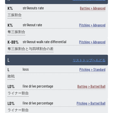
K%
strikeouts rate
Batting > Advanced
三振割合
K%
strikeout rate
Pitching > Advanced
奪三振割合
K-BB%
strikeout-walk rate differential
Pitching > Advanced
奪三振割合と与四球割合の差
L
リストトップへもどる
L
loss
Pitching > Standard
敗戦
LD%
line drive percentage
Batting > Batted Ball
ライナー割合
LD%
line drive percentage
Pitching > Batted Ball
ライナー割合