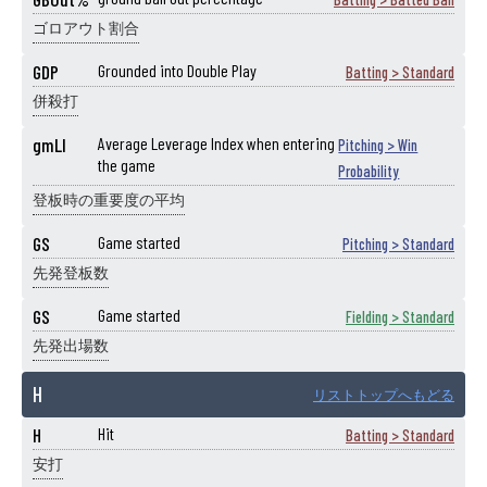
ゴロアウト割合
GDP
Grounded into Double Play
Batting > Standard
併殺打
gmLI
Average Leverage Index when entering
Pitching > Win
the game
Probability
登板時の重要度の平均
GS
Game started
Pitching > Standard
先発登板数
GS
Game started
Fielding > Standard
先発出場数
H
リストトップへもどる
H
Hit
Batting > Standard
安打