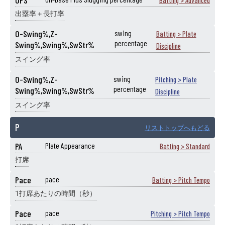
OPS
Batting > Advanced
出塁率＋長打率
O-Swing%,Z-
swing
Batting > Plate
percentage
Swing%,Swing%,SwStr%
Discipline
スイング率
O-Swing%,Z-
swing
Pitching > Plate
percentage
Swing%,Swing%,SwStr%
Discipline
スイング率
P
リストトップへもどる
PA
Plate Appearance
Batting > Standard
打席
Pace
pace
Batting > Pitch Tempo
1打席あたりの時間（秒）
Pace
pace
Pitching > Pitch Tempo