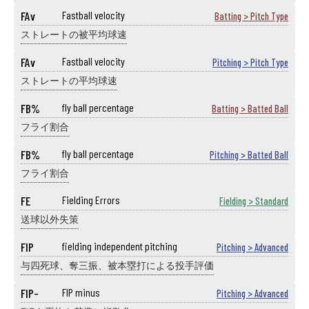
FAv
Fastball velocity
Batting > Pitch Type
ストレートの被平均球速
FAv
Fastball velocity
Pitching > Pitch Type
ストレートの平均球速
FB%
fly ball percentage
Batting > Batted Ball
フライ割合
FB%
fly ball percentage
Pitching > Batted Ball
フライ割合
FE
Fielding Errors
Fielding > Standard
送球以外失策
FIP
fielding independent pitching
Pitching > Advanced
与四死球、奪三振、被本塁打による投手評価
FIP-
FIP minus
Pitching > Advanced