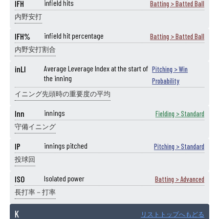
IFH
infield hits
Batting > Batted Ball
内野安打
IFH%
infield hit percentage
Batting > Batted Ball
内野安打割合
inLI
Average Leverage Index at the start of
Pitching > Win
the inning
Probability
イニング先頭時の重要度の平均
Inn
innings
Fielding > Standard
守備イニング
IP
innings pitched
Pitching > Standard
投球回
ISO
Isolated power
Batting > Advanced
長打率－打率
K
リストトップへもどる