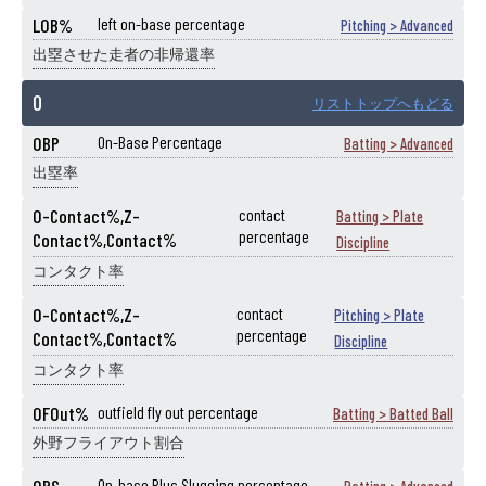
LOB%
left on-base percentage
Pitching > Advanced
出塁させた走者の非帰還率
O
リストトップへもどる
OBP
On-Base Percentage
Batting > Advanced
出塁率
O-Contact%,Z-
contact
Batting > Plate
percentage
Contact%,Contact%
Discipline
コンタクト率
O-Contact%,Z-
contact
Pitching > Plate
percentage
Contact%,Contact%
Discipline
コンタクト率
OFOut%
outfield fly out percentage
Batting > Batted Ball
外野フライアウト割合
On-base Plus Slugging percentage