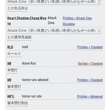
Attack Zone（甘い球,際どい球,誘い球,明らかなボール球）ご
との失点抑止
Heart,Shadow,Chase,Was
Attack
Pitching > Attack Zone
Zone
te
Discipline
Attack Zone（甘い球,際どい球,誘い球,明らかなボール球）ご
との選球系成績
HLD
hold
Pitching > Standard
ホールド
HR
Home Run
Batting > Standard
本塁打
HR
home runs allowed
Pitching > Standard
被本塁打
HR%
home run rate
Pitching > Advanced
被本塁打割合