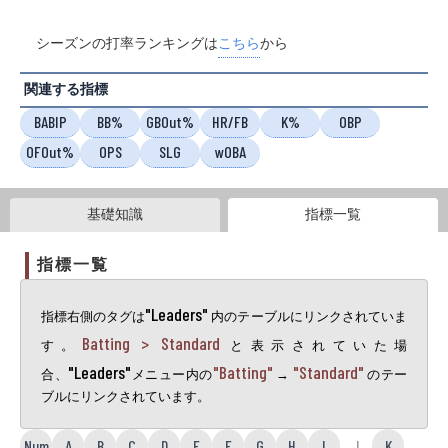
シーズンの打率ランキングは
こちら
から
関連する指標
BABIP
BB%
GBOut%
HR/FB
K%
OBP
OFOut%
OPS
SLG
wOBA
基礎知識
指標一覧
指標一覧
"Leaders"
指標右側のタグは
内のテーブルにリンクされていま
Batting > Standard
す。
と表示されていた場
"Leaders"
"Batting"
"Standard"
合、
メニュー内の
→
のテー
ブルにリンクされています。
Num
A
B
C
D
E
F
G
H
I
J
K