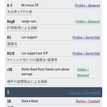
R-F
RA minus FIP
Pitching > Advanced
失点率とFIPの差
RngR
range runs
Fielding > Advanced
打球処理による貢献
RS
run support
Pitching > Batted Ball
援護点
RS/9
run support per 9 IP
Pitching > Batted Ball
9イニング当たりの援護点=援護率
rSB
Stolen Base Runs Saved runs above
Fielding >
average
Advanced
捕手の盗塁阻止による貢献
S
リストトップへもどる
SB
Steal a Base
Batting > Standard