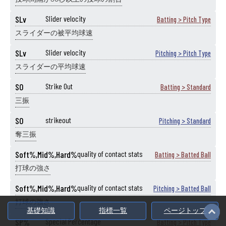
SLv
Slider velocity
Batting > Pitch Type
スライダーの被平均球速
SLv
Slider velocity
Pitching > Pitch Type
スライダーの平均球速
SO
Strike Out
Batting > Standard
三振
SO
strikeout
Pitching > Standard
奪三振
Soft%,Mid%,Hard%
quality of contact stats
Batting > Batted Ball
打球の強さ
Soft%,Mid%,Hard%
quality of contact stats
Pitching > Batted Ball
打球の強さ
基礎知識
指標一覧
ページトップ
SP%
Special Percentage
Batting > Pitch Type