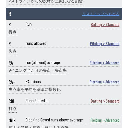
2ストライクからの投球が三振になる割合
R
リストトップへもどる
R
Run
Batting > Standard
得点
R
runs allowed
Pitching > Standard
失点
RA
run (allowed) average
Pitching > Advanced
9イニング当たりの失点＝失点率
RA-
RA minus
Pitching > Advanced
失点率を平均を基準に指数化
RBI
Runs Batted In
Batting > Standard
打点
rBlk
Blocking Saved runs above average
Fielding > Advanced
捕手の暴投・捕逸回避による貢献