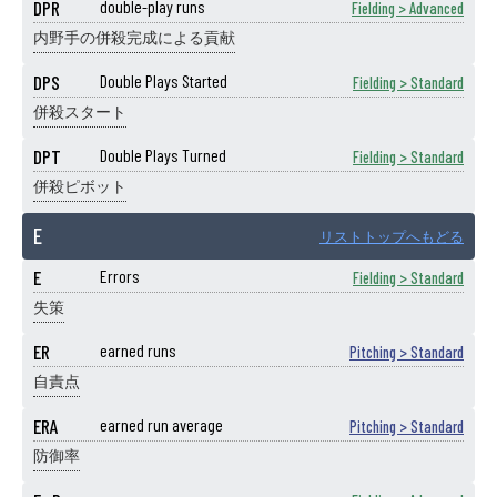
DPR
double-play runs
Fielding > Advanced
内野手の併殺完成による貢献
DPS
Double Plays Started
Fielding > Standard
併殺スタート
DPT
Double Plays Turned
Fielding > Standard
併殺ピボット
E
リストトップへもどる
E
Errors
Fielding > Standard
失策
ER
earned runs
Pitching > Standard
自責点
ERA
earned run average
Pitching > Standard
防御率