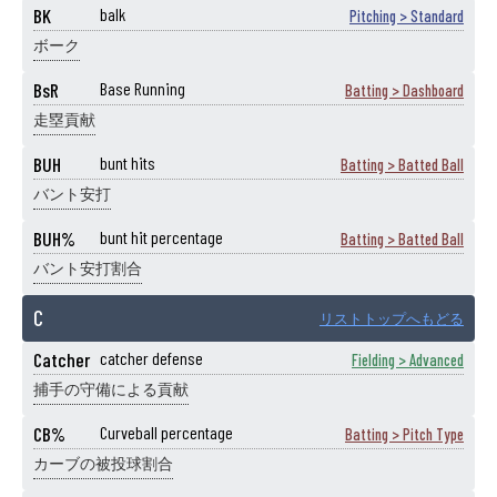
BK
balk
Pitching > Standard
ボーク
BsR
Base Running
Batting > Dashboard
走塁貢献
BUH
bunt hits
Batting > Batted Ball
バント安打
BUH%
bunt hit percentage
Batting > Batted Ball
バント安打割合
C
リストトップへもどる
Catcher
catcher defense
Fielding > Advanced
捕手の守備による貢献
CB%
Curveball percentage
Batting > Pitch Type
カーブの被投球割合