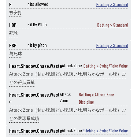
H
hits allowed
Pitching > Standard
被安打
HBP
Hit By Pitch
Batting > Standard
死球
HBP
hit by pitch
Pitching > Standard
与死球
Heart,Shadow,Chase,Waste
Attack Zone
Batting > Swing/Take Value
Attack Zone（甘い球,際どい球,誘い球,明らかなボール球）ご
との得点貢献
Heart,Shadow,Chase,Wast
Attack
Batting > Attack Zone
Zone
e
Discipline
Attack Zone（甘い球,際どい球,誘い球,明らかなボール球）ご
との選球系成績
Heart,Shadow,Chase,Waste
Attack Zone
Pitching > Swing/Take Value