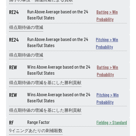
RE24
Run Above Average based on the 24
Batting > Win
Base/Out States
Probability
得点期待値の増減
RE24
Run Above Average based on the 24
Pitching > Win
Base/Out States
Probability
得点期待値の増減
REW
Wins Above Average based on the 24
Batting > Win
Base/Out States
Probability
得点期待値の増減を基にした勝利貢献
REW
Wins Above Average based on the 24
Pitching > Win
Base/Out States
Probability
得点期待値の増減を基にした勝利貢献
RF
Range Factor
Fielding > Standard
9イニングあたりの刺補殺数