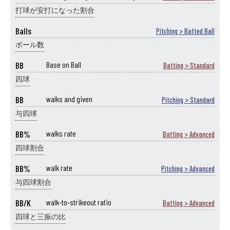
打球が安打になった割合
Balls
Pitching > Batted Ball
ボール数
BB
Base on Ball
Batting > Standard
四球
BB
walks and given
Pitching > Standard
与四球
BB%
walks rate
Batting > Advanced
四球割合
BB%
walk rate
Pitching > Advanced
与四球割合
BB/K
walk-to-strikeout ratio
Batting > Advanced
四球と三振の比