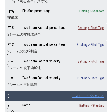
FIPを平均を基準に指数化
FP%
Fielding percentage
Fielding > Standard
守備率
FT%
Two Seam Fastball percentage
Batting > Pitch Type
2シームの被投球割合
FT%
Two Seam Fastball percentage
Pitching > Pitch Type
2シームの投球割合
FTv
Two Seam Fastball velocity
Batting > Pitch Type
2シームの被平均球速
FTv
Two Seam Fastball velocity
Pitching > Pitch Type
2シームの平均球速
G
リストトップへもどる
G
Game
Batting > Standard