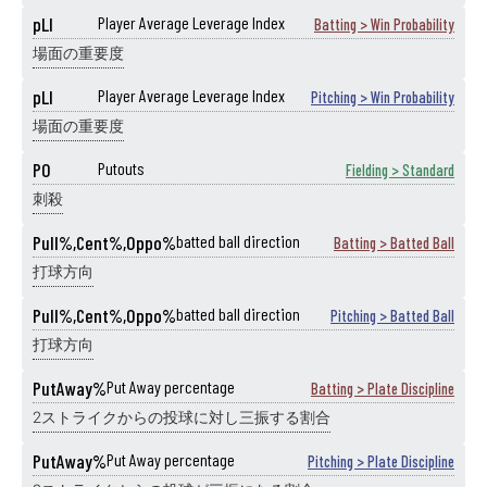
pLI
Player Average Leverage Index
Batting > Win Probability
場面の重要度
pLI
Player Average Leverage Index
Pitching > Win Probability
場面の重要度
PO
Putouts
Fielding > Standard
刺殺
Pull%,Cent%,Oppo%
batted ball direction
Batting > Batted Ball
打球方向
Pull%,Cent%,Oppo%
batted ball direction
Pitching > Batted Ball
打球方向
PutAway%
Put Away percentage
Batting > Plate Discipline
2ストライクからの投球に対し三振する割合
PutAway%
Put Away percentage
Pitching > Plate Discipline