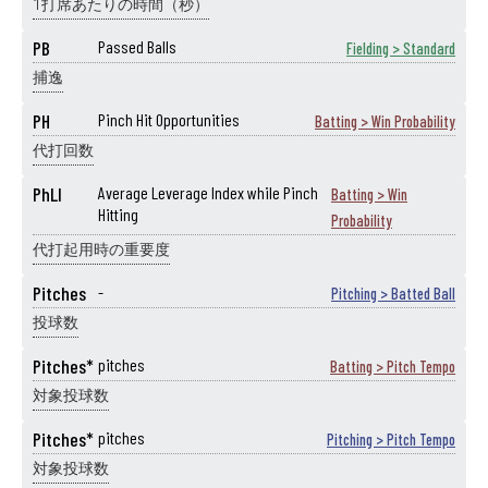
1打席あたりの時間（秒）
PB
Passed Balls
Fielding > Standard
捕逸
PH
Pinch Hit Opportunities
Batting > Win Probability
代打回数
PhLI
Average Leverage Index while Pinch
Batting > Win
Hitting
Probability
代打起用時の重要度
Pitches
-
Pitching > Batted Ball
投球数
Pitches*
pitches
Batting > Pitch Tempo
対象投球数
Pitches*
pitches
Pitching > Pitch Tempo
対象投球数