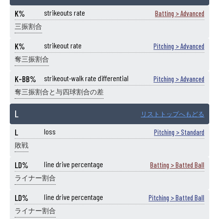
K%
strikeouts rate
Batting > Advanced
三振割合
K%
strikeout rate
Pitching > Advanced
奪三振割合
K-BB%
strikeout-walk rate differential
Pitching > Advanced
奪三振割合と与四球割合の差
L
リストトップへもどる
L
loss
Pitching > Standard
敗戦
LD%
line drive percentage
Batting > Batted Ball
ライナー割合
LD%
line drive percentage
Pitching > Batted Ball
ライナー割合