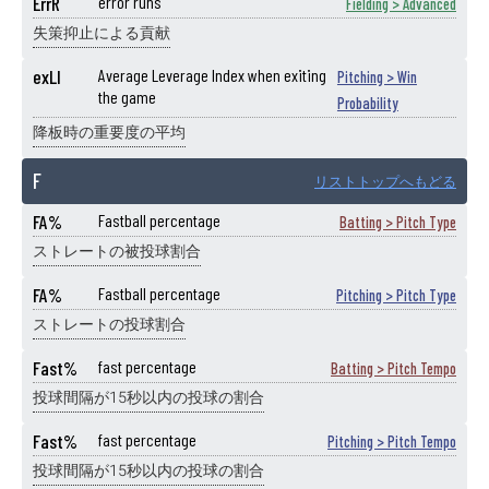
ErrR
error runs
Fielding > Advanced
失策抑止による貢献
exLI
Average Leverage Index when exiting
Pitching > Win
the game
Probability
降板時の重要度の平均
F
リストトップへもどる
FA%
Fastball percentage
Batting > Pitch Type
ストレートの被投球割合
FA%
Fastball percentage
Pitching > Pitch Type
ストレートの投球割合
Fast%
fast percentage
Batting > Pitch Tempo
投球間隔が15秒以内の投球の割合
Fast%
fast percentage
Pitching > Pitch Tempo
投球間隔が15秒以内の投球の割合