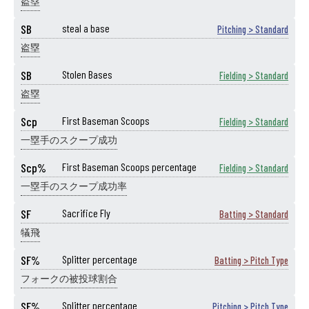
盗塁
SB
steal a base
Pitching > Standard
盗塁
SB
Stolen Bases
Fielding > Standard
盗塁
Scp
First Baseman Scoops
Fielding > Standard
一塁手のスクープ成功
Scp%
First Baseman Scoops percentage
Fielding > Standard
一塁手のスクープ成功率
SF
Sacrifice Fly
Batting > Standard
犠飛
SF%
Splitter percentage
Batting > Pitch Type
フォークの被投球割合
SF%
Splitter percentage
Pitching > Pitch Type