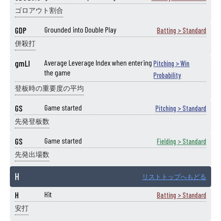
ゴロアウト割合
GDP
Grounded into Double Play
Batting > Standard
併殺打
gmLI
Average Leverage Index when entering
Pitching > Win
the game
Probability
登板時の重要度の平均
GS
Game started
Pitching > Standard
先発登板数
GS
Game started
Fielding > Standard
先発出場数
H
リストトップへもどる
H
Hit
Batting > Standard
安打