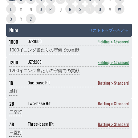
L
M
N
O
P
Q
R
S
T
U
V
W
X
Y
Z
Num
リストトップへもどる
1000
UZR1000
Fielding > Advanced
1000イニング当たりの守備での貢献
1200
UZR1200
Fielding > Advanced
1200イニング当たりの守備での貢献
1B
One-base Hit
Batting > Standard
単打
2B
Two-base Hit
Batting > Standard
二塁打
3B
Three-base Hit
Batting > Standard
三塁打