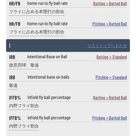
HR/FB
home run to fly ball rate
Batting > Batted Ball
フライに占める本塁打の割合
HR/FB
home run to fly ball rate
Pitching > Batted Ball
フライに占める本塁打の割合
I
リストトップへもどる
IBB
Intentional Base on Ball
Batting > Standard
故意四球、敬遠
IBB
intentional base on balls
Pitching > Standard
敬遠
IFFB%
infield fly ball percentage
Batting > Batted Ball
内野フライ割合
IFFB%
infield fly ball percentage
Pitching > Batted Ball
内野フライ割合