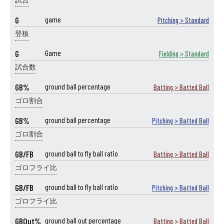
試合
G
game
Pitching > Standard
登板
G
Game
Fielding > Standard
試合数
GB%
ground ball percentage
Batting > Batted Ball
ゴロ割合
GB%
ground ball percentage
Pitching > Batted Ball
ゴロ割合
GB/FB
ground ball to fly ball ratio
Batting > Batted Ball
ゴロフライ比
GB/FB
ground ball to fly ball ratio
Pitching > Batted Ball
ゴロフライ比
GBOut%
ground ball out percentage
Batting > Batted Ball