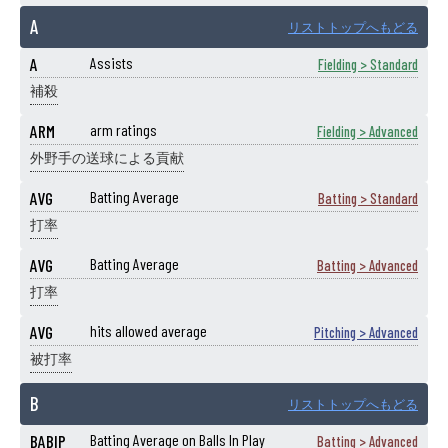
A
リストトップへもどる
A
Assists
Fielding > Standard
補殺
ARM
arm ratings
Fielding > Advanced
外野手の送球による貢献
AVG
Batting Average
Batting > Standard
打率
AVG
Batting Average
Batting > Advanced
打率
AVG
hits allowed average
Pitching > Advanced
被打率
B
リストトップへもどる
BABIP
Batting Average on Balls In Play
Batting > Advanced