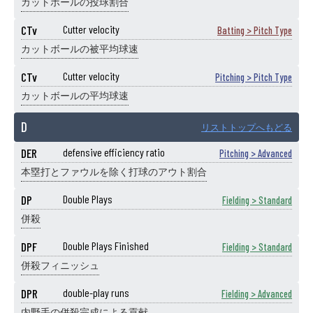
カットボールの投球割合
CTv
Cutter velocity
Batting > Pitch Type
カットボールの被平均球速
CTv
Cutter velocity
Pitching > Pitch Type
カットボールの平均球速
D
リストトップへもどる
DER
defensive efficiency ratio
Pitching > Advanced
本塁打とファウルを除く打球のアウト割合
DP
Double Plays
Fielding > Standard
併殺
DPF
Double Plays Finished
Fielding > Standard
併殺フィニッシュ
DPR
double-play runs
Fielding > Advanced
内野手の併殺完成による貢献