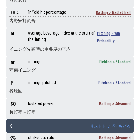
IFH%
infield hit percentage
Batting > Batted Ball
内野安打割合
inLI
Average Leverage Index at the start of
Pitching > Win
the inning
Probability
イニング先頭時の重要度の平均
Inn
innings
Fielding > Standard
守備イニング
IP
innings pitched
Pitching > Standard
投球回
ISO
Isolated power
Batting > Advanced
長打率－打率
K
リストトップへもどる
K%
strikeouts rate
Batting > Advanced