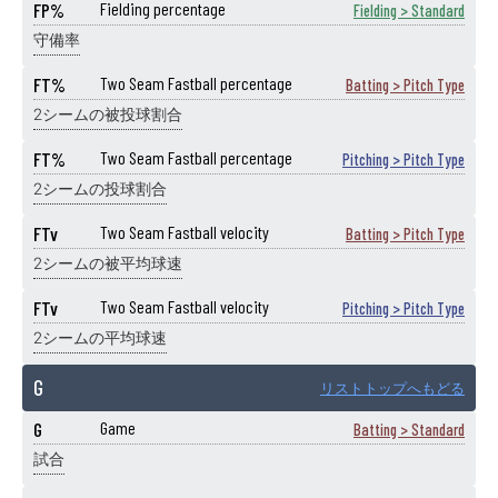
FP%
Fielding percentage
Fielding > Standard
守備率
FT%
Two Seam Fastball percentage
Batting > Pitch Type
2シームの被投球割合
FT%
Two Seam Fastball percentage
Pitching > Pitch Type
2シームの投球割合
FTv
Two Seam Fastball velocity
Batting > Pitch Type
2シームの被平均球速
FTv
Two Seam Fastball velocity
Pitching > Pitch Type
2シームの平均球速
G
リストトップへもどる
G
Game
Batting > Standard
試合