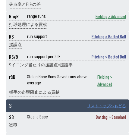
失点率とFIPの差
RngR
range runs
Fielding > Advanced
打球処理による貢献
RS
run support
Pitching > Batted Ball
援護点
RS/9
run support per 9 IP
Pitching > Batted Ball
9イニング当たりの援護点=援護率
rSB
Stolen Base Runs Saved runs above
Fielding >
average
Advanced
捕手の盗塁阻止による貢献
S
リストトップへもどる
SB
Steal a Base
Batting > Standard
盗塁