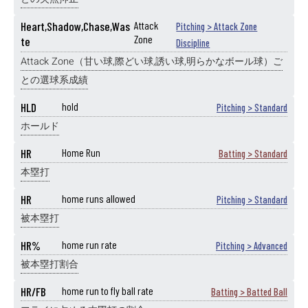
Heart,Shadow,Chase,Was
Attack
Pitching > Attack Zone
Zone
te
Discipline
Attack Zone（甘い球,際どい球,誘い球,明らかなボール球）ご
との選球系成績
HLD
hold
Pitching > Standard
ホールド
HR
Home Run
Batting > Standard
本塁打
HR
home runs allowed
Pitching > Standard
被本塁打
HR%
home run rate
Pitching > Advanced
被本塁打割合
HR/FB
home run to fly ball rate
Batting > Batted Ball