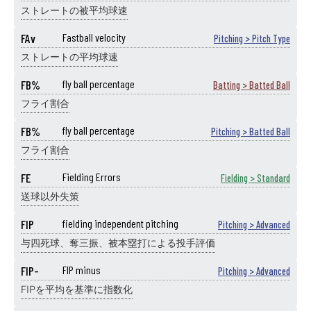
ストレートの被平均球速
FAv
Fastball velocity
Pitching > Pitch Type
ストレートの平均球速
FB%
fly ball percentage
Batting > Batted Ball
フライ割合
FB%
fly ball percentage
Pitching > Batted Ball
フライ割合
FE
Fielding Errors
Fielding > Standard
送球以外失策
FIP
fielding independent pitching
Pitching > Advanced
与四死球、奪三振、被本塁打による投手評価
FIP-
FIP minus
Pitching > Advanced
FIPを平均を基準に指数化