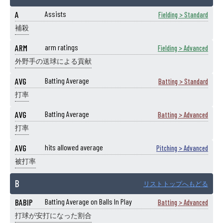
A
Assists
Fielding > Standard
補殺
ARM
arm ratings
Fielding > Advanced
外野手の送球による貢献
AVG
Batting Average
Batting > Standard
打率
AVG
Batting Average
Batting > Advanced
打率
AVG
hits allowed average
Pitching > Advanced
被打率
B
リストトップへもどる
BABIP
Batting Average on Balls In Play
Batting > Advanced
打球が安打になった割合