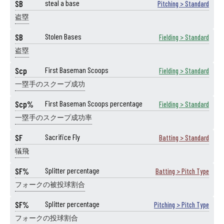
SB
steal a base
Pitching > Standard
盗塁
SB
Stolen Bases
Fielding > Standard
盗塁
Scp
First Baseman Scoops
Fielding > Standard
一塁手のスクープ成功
Scp%
First Baseman Scoops percentage
Fielding > Standard
一塁手のスクープ成功率
SF
Sacrifice Fly
Batting > Standard
犠飛
SF%
Splitter percentage
Batting > Pitch Type
フォークの被投球割合
SF%
Splitter percentage
Pitching > Pitch Type
フォークの投球割合