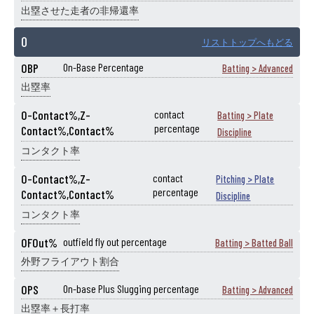
出塁させた走者の非帰還率
O
リストトップへもどる
OBP
On-Base Percentage
Batting > Advanced
出塁率
O-Contact%,Z-
contact
Batting > Plate
percentage
Contact%,Contact%
Discipline
コンタクト率
O-Contact%,Z-
contact
Pitching > Plate
percentage
Contact%,Contact%
Discipline
コンタクト率
OFOut%
outfield fly out percentage
Batting > Batted Ball
外野フライアウト割合
OPS
On-base Plus Slugging percentage
Batting > Advanced
出塁率＋長打率