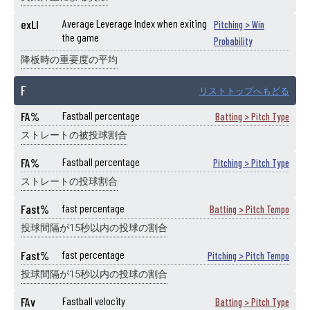
exLI
Average Leverage Index when exiting
Pitching > Win
the game
Probability
降板時の重要度の平均
F
リストトップへもどる
FA%
Fastball percentage
Batting > Pitch Type
ストレートの被投球割合
FA%
Fastball percentage
Pitching > Pitch Type
ストレートの投球割合
Fast%
fast percentage
Batting > Pitch Tempo
投球間隔が15秒以内の投球の割合
Fast%
fast percentage
Pitching > Pitch Tempo
投球間隔が15秒以内の投球の割合
FAv
Fastball velocity
Batting > Pitch Type