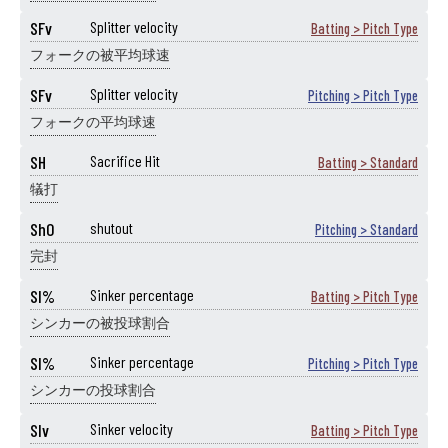
SFv
Splitter velocity
Batting > Pitch Type
フォークの被平均球速
SFv
Splitter velocity
Pitching > Pitch Type
フォークの平均球速
SH
Sacrifice Hit
Batting > Standard
犠打
ShO
shutout
Pitching > Standard
完封
SI%
Sinker percentage
Batting > Pitch Type
シンカーの被投球割合
SI%
Sinker percentage
Pitching > Pitch Type
シンカーの投球割合
SIv
Sinker velocity
Batting > Pitch Type