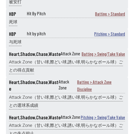
被安打
HBP
Hit By Pitch
Batting > Standard
死球
HBP
hit by pitch
Pitching > Standard
与死球
Heart,Shadow,Chase,Waste
Attack Zone
Batting > Swing/Take Value
Attack Zone（甘い球,際どい球,誘い球,明らかなボール球）ご
との得点貢献
Heart,Shadow,Chase,Wast
Attack
Batting > Attack Zone
Zone
e
Discipline
Attack Zone（甘い球,際どい球,誘い球,明らかなボール球）ご
との選球系成績
Heart,Shadow,Chase,Waste
Attack Zone
Pitching > Swing/Take Value
Attack Zone（甘い球,際どい球,誘い球,明らかなボール球）ご
との失点抑止