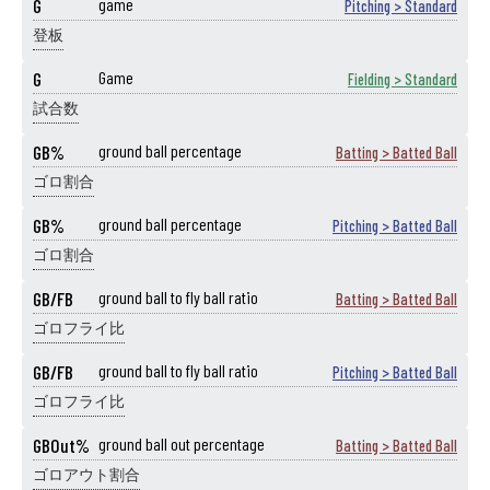
G
game
Pitching > Standard
登板
G
Game
Fielding > Standard
試合数
GB%
ground ball percentage
Batting > Batted Ball
ゴロ割合
GB%
ground ball percentage
Pitching > Batted Ball
ゴロ割合
GB/FB
ground ball to fly ball ratio
Batting > Batted Ball
ゴロフライ比
GB/FB
ground ball to fly ball ratio
Pitching > Batted Ball
ゴロフライ比
GBOut%
ground ball out percentage
Batting > Batted Ball
ゴロアウト割合