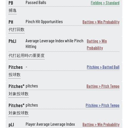
PB
Passed Balls
Fielding > Standard
捕逸
PH
Pinch Hit Opportunities
Batting > Win Probability
代打回数
PhLI
Average Leverage Index while Pinch
Batting > Win
Hitting
Probability
代打起用時の重要度
Pitches
-
Pitching > Batted Ball
投球数
Pitches*
pitches
Batting > Pitch Tempo
対象投球数
Pitches*
pitches
Pitching > Pitch Tempo
対象投球数
pLI
Player Average Leverage Index
Batting > Win Probability