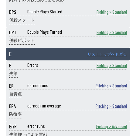
DPS
Double Plays Started
Fielding > Standard
併殺スタート
DPT
Double Plays Turned
Fielding > Standard
併殺ピボット
E
リストトップへもどる
E
Errors
Fielding > Standard
失策
ER
earned runs
Pitching > Standard
自責点
ERA
earned run average
Pitching > Standard
防御率
ErrR
error runs
Fielding > Advanced
失策抑止による貢献