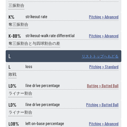
三振割合
K%
strikeout rate
Pitching > Advanced
奪三振割合
K-BB%
strikeout-walk rate differential
Pitching > Advanced
奪三振割合と与四球割合の差
L
リストトップへもどる
L
loss
Pitching > Standard
敗戦
LD%
line drive percentage
Batting > Batted Ball
ライナー割合
LD%
line drive percentage
Pitching > Batted Ball
ライナー割合
LOB%
left on-base percentage
Pitching > Advanced