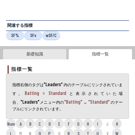
関連する指標
SF%
SFv
wSF/C
基礎知識
指標一覧
指標一覧
"Leaders"
指標右側のタグは
内のテーブルにリンクされていま
Batting > Standard
す。
と表示されていた場
"Leaders"
"Batting"
"Standard"
合、
メニュー内の
→
のテー
ブルにリンクされています。
Num
A
B
C
D
E
F
G
H
I
J
K
L
M
N
O
P
Q
R
S
T
U
V
W