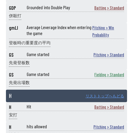
GDP
Grounded into Double Play
Batting > Standard
併殺打
gmLI
Average Leverage Index when entering
Pitching > Win
the game
Probability
登板時の重要度の平均
GS
Game started
Pitching > Standard
先発登板数
GS
Game started
Fielding > Standard
先発出場数
H
リストトップへもどる
H
Hit
Batting > Standard
安打
H
hits allowed
Pitching > Standard