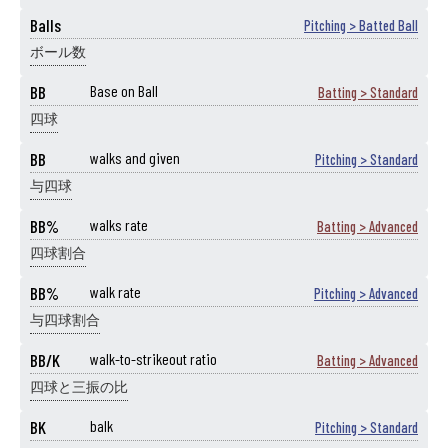
Balls
Pitching > Batted Ball
ボール数
BB
Base on Ball
Batting > Standard
四球
BB
walks and given
Pitching > Standard
与四球
BB%
walks rate
Batting > Advanced
四球割合
BB%
walk rate
Pitching > Advanced
与四球割合
BB/K
walk-to-strikeout ratio
Batting > Advanced
四球と三振の比
BK
balk
Pitching > Standard