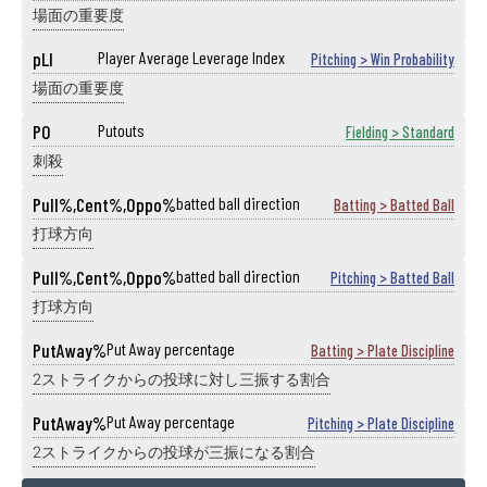
場面の重要度
pLI
Player Average Leverage Index
Pitching > Win Probability
場面の重要度
PO
Putouts
Fielding > Standard
刺殺
Pull%,Cent%,Oppo%
batted ball direction
Batting > Batted Ball
打球方向
Pull%,Cent%,Oppo%
batted ball direction
Pitching > Batted Ball
打球方向
PutAway%
Put Away percentage
Batting > Plate Discipline
2ストライクからの投球に対し三振する割合
PutAway%
Put Away percentage
Pitching > Plate Discipline
2ストライクからの投球が三振になる割合