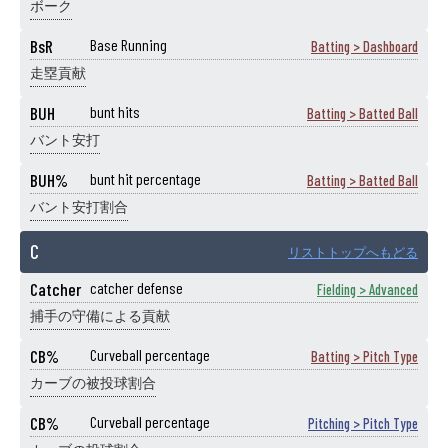
ボーク
BsR
Base Running
Batting > Dashboard
走塁貢献
BUH
bunt hits
Batting > Batted Ball
バント安打
BUH%
bunt hit percentage
Batting > Batted Ball
バント安打割合
C
リストトップへもどる
Catcher
catcher defense
Fielding > Advanced
捕手の守備による貢献
CB%
Curveball percentage
Batting > Pitch Type
カーブの被投球割合
CB%
Curveball percentage
Pitching > Pitch Type