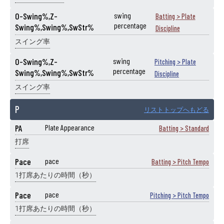
O-Swing%,Z-
swing
Batting > Plate
percentage
Swing%,Swing%,SwStr%
Discipline
スイング率
O-Swing%,Z-
swing
Pitching > Plate
percentage
Swing%,Swing%,SwStr%
Discipline
スイング率
P
リストトップへもどる
PA
Plate Appearance
Batting > Standard
打席
Pace
pace
Batting > Pitch Tempo
1打席あたりの時間（秒）
Pace
pace
Pitching > Pitch Tempo
1打席あたりの時間（秒）