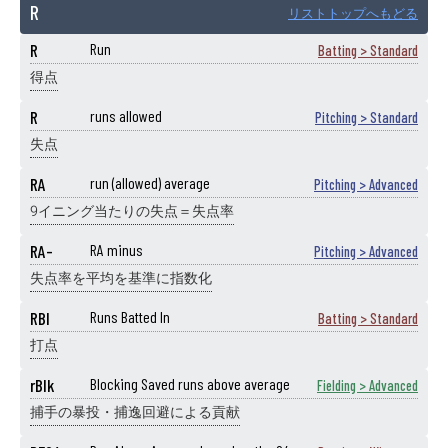
R
リストトップへもどる
R
Run
Batting > Standard
得点
R
runs allowed
Pitching > Standard
失点
RA
run (allowed) average
Pitching > Advanced
9イニング当たりの失点＝失点率
RA-
RA minus
Pitching > Advanced
失点率を平均を基準に指数化
RBI
Runs Batted In
Batting > Standard
打点
rBlk
Blocking Saved runs above average
Fielding > Advanced
捕手の暴投・捕逸回避による貢献