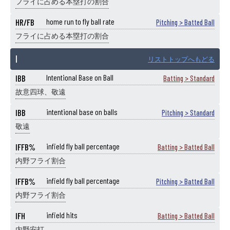
フライに占める本塁打の割合
HR/FB
home run to fly ball rate
Pitching > Batted Ball
フライに占める本塁打の割合
I
リストトップへもどる
IBB
Intentional Base on Ball
Batting > Standard
故意四球、敬遠
IBB
intentional base on balls
Pitching > Standard
敬遠
IFFB%
infield fly ball percentage
Batting > Batted Ball
内野フライ割合
IFFB%
infield fly ball percentage
Pitching > Batted Ball
内野フライ割合
IFH
infield hits
Batting > Batted Ball
内野安打