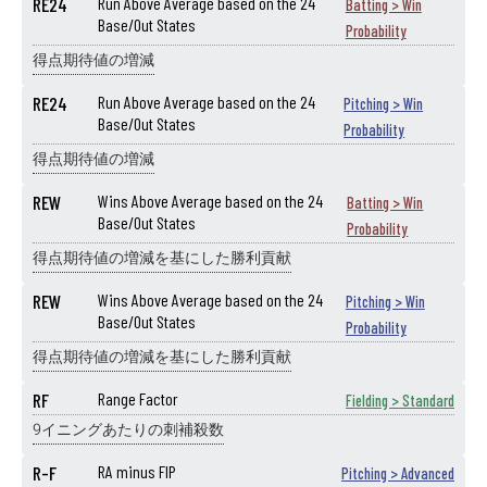
RE24
Run Above Average based on the 24
Batting > Win
Base/Out States
Probability
得点期待値の増減
RE24
Run Above Average based on the 24
Pitching > Win
Base/Out States
Probability
得点期待値の増減
REW
Wins Above Average based on the 24
Batting > Win
Base/Out States
Probability
得点期待値の増減を基にした勝利貢献
REW
Wins Above Average based on the 24
Pitching > Win
Base/Out States
Probability
得点期待値の増減を基にした勝利貢献
RF
Range Factor
Fielding > Standard
9イニングあたりの刺補殺数
R-F
RA minus FIP
Pitching > Advanced