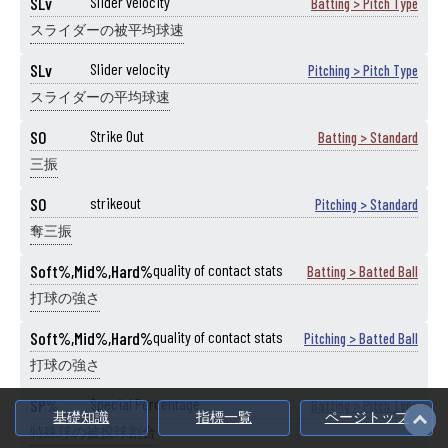
SLv
Slider velocity
Batting > Pitch Type
スライダーの被平均球速
SLv
Slider velocity
Pitching > Pitch Type
スライダーの平均球速
SO
Strike Out
Batting > Standard
三振
SO
strikeout
Pitching > Standard
奪三振
Soft%,Mid%,Hard%
quality of contact stats
Batting > Batted Ball
打球の強さ
Soft%,Mid%,Hard%
quality of contact stats
Pitching > Batted Ball
打球の強さ
SP%
Special Percentage
Batting > Pitch Type
基礎知識
指標一覧
ページトップ
特殊球の被投球割合