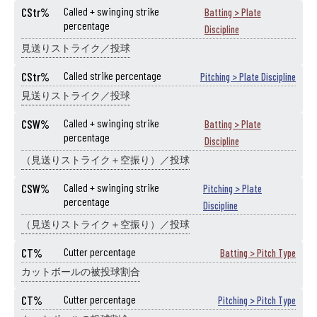
CStr%
Called + swinging strike
Batting > Plate
percentage
Discipline
見送りストライク／投球
CStr%
Called strike percentage
Pitching > Plate Discipline
見送りストライク／投球
CSW%
Called + swinging strike
Batting > Plate
percentage
Discipline
（見送りストライク＋空振り）／投球
CSW%
Called + swinging strike
Pitching > Plate
percentage
Discipline
（見送りストライク＋空振り）／投球
CT%
Cutter percentage
Batting > Pitch Type
カットボールの被投球割合
CT%
Cutter percentage
Pitching > Pitch Type