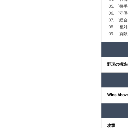
05. 「投手の
06. 「守備
07. 「総合
08. 「
09. 「
野球の構造
Wins Abov
攻撃