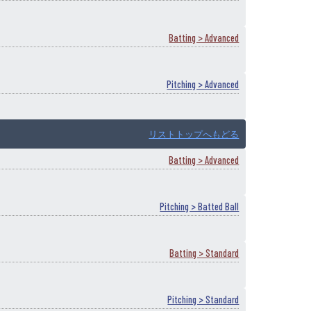
Batting > Advanced
Pitching > Advanced
リストトップへもどる
Batting > Advanced
Pitching > Batted Ball
Batting > Standard
Pitching > Standard