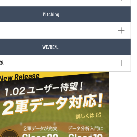
Pitching
WE/RE/LI
係