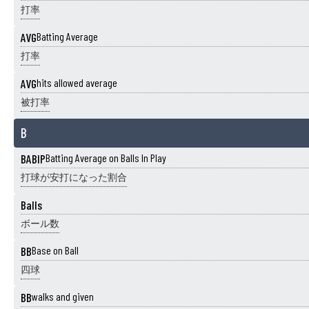
打率
AVG
Batting Average
打率
AVG
hits allowed average
被打率
B
BABIP
Batting Average on Balls In Play
打球が安打になった割合
Balls
ボール数
BB
Base on Ball
四球
BB
walks and given