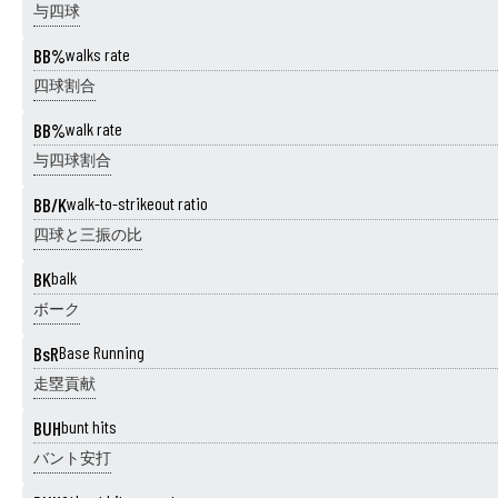
与四球
BB%
walks rate
四球割合
BB%
walk rate
与四球割合
BB/K
walk-to-strikeout ratio
四球と三振の比
BK
balk
ボーク
BsR
Base Running
走塁貢献
BUH
bunt hits
バント安打