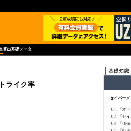
集
算出基礎データ
基礎知識
トライク率
セイバーメ
01. 「
02. 「
03. 「
04. 「打者