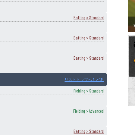
Batting > Standard
Batting > Standard
Batting > Standard
リストトップへもどる
Fielding > Standard
Fielding > Advanced
Batting > Standard