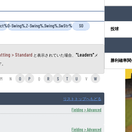
act%
O-Swing%,Z-Swing%,Swing%,SwStr%
SO
投球
atting > Standard
"Leaders"
と表示されていた場合、
メ
勝利確率関
す。
M
N
O
P
Q
R
S
T
U
V
W
リストトップへもどる
Fielding > Advanced
Fielding > Advanced