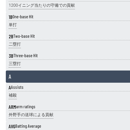
1200イニング当たりの守備での貢献
1B
One-base Hit
単打
2B
Two-base Hit
二塁打
3B
Three-base Hit
三塁打
A
A
Assists
補殺
ARM
arm ratings
外野手の送球による貢献
AVG
Batting Average