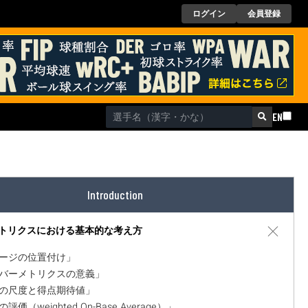
ログイン
会員登録
EN
Introduction
トリクスにおける基本的な考え方
本ページの位置付け」
セイバーメトリクスの意義」
価値の尺度と得点期待値」
の評価（weighted On-Base Average）」