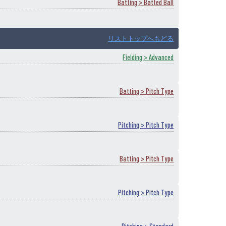
Batting > Batted Ball
リストトップへもどる
Fielding > Advanced
Batting > Pitch Type
Pitching > Pitch Type
Batting > Pitch Type
Pitching > Pitch Type