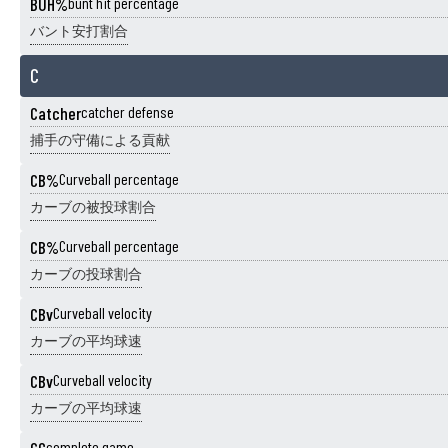
BUH%
bunt hit percentage
バント安打割合
C
Catcher
catcher defense
捕手の守備による貢献
CB%
Curveball percentage
カーブの被投球割合
CB%
Curveball percentage
カーブの投球割合
CBv
Curveball velocity
カーブの平均球速
CBv
Curveball velocity
カーブの平均球速
complete game