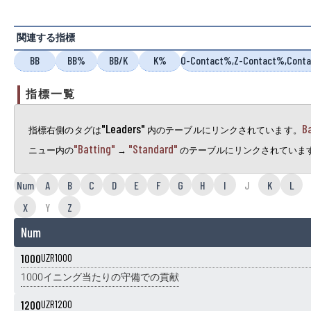
関連する指標
BB
BB%
BB/K
K%
O-Contact%,Z-Contact%,Cont
指標一覧
"Leaders"
B
指標右側のタグは
内のテーブルにリンクされています。
"Batting"
"Standard"
ニュー内の
→
のテーブルにリンクされていま
Num
A
B
C
D
E
F
G
H
I
J
K
L
X
Y
Z
Num
1000
UZR1000
1000イニング当たりの守備での貢献
1200
UZR1200